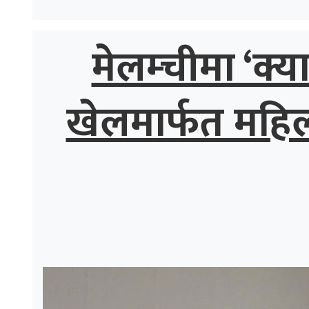
मेलम्चीमा ‘क्य
खेलमार्फत महि