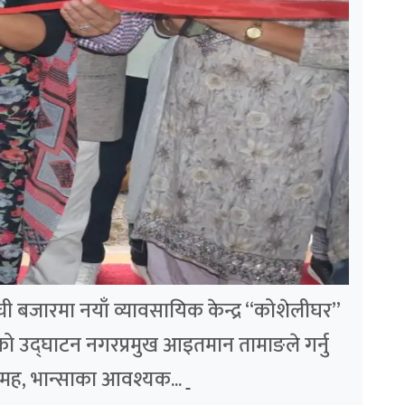
लम्ची बजारमा नयाँ व्यावसायिक केन्द्र “कोशेलीघर”
ो उद्घाटन नगरप्रमुख आइतमान तामाङले गर्नु
मह, भान्साका आवश्यक...