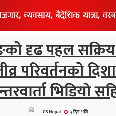
को दृढ पहल सक्रिय न
्र परिवर्तनको दिशा
न्तरवार्ता भिडियो सह
CB Nepal
५ दिन अघि