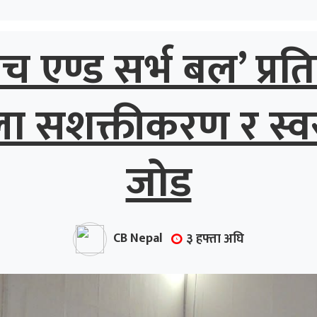
ाच एण्ड सर्भ बल’ प्रति
ला सशक्तीकरण र स्व
जोड
CB Nepal
३ हफ्ता अघि