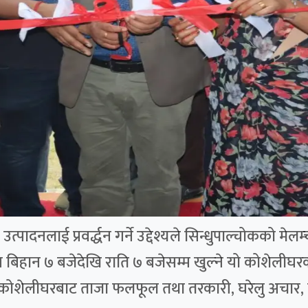
पादनलाई प्रवर्द्धन गर्ने उद्देश्यले सिन्धुपाल्चोकको मे
बिहान ७ बजेदेखि राति ७ बजेसम्म खुल्ने यो कोशेलीघरक
 कोशेलीघरबाट ताजा फलफूल तथा तरकारी, घरेलु अचार, 