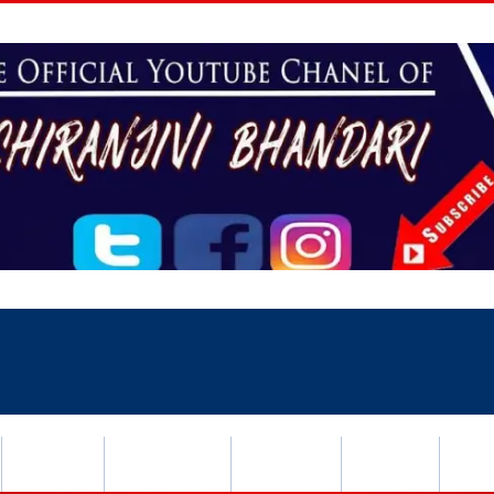
खेलकुद
मनोरञ्जन
राशिफल
भिडियो
युन