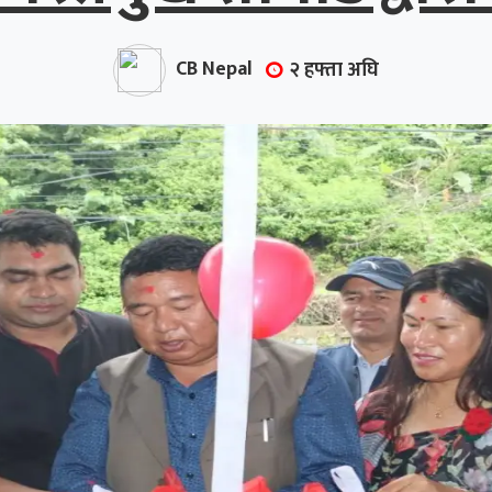
CB Nepal
२ हफ्ता अघि