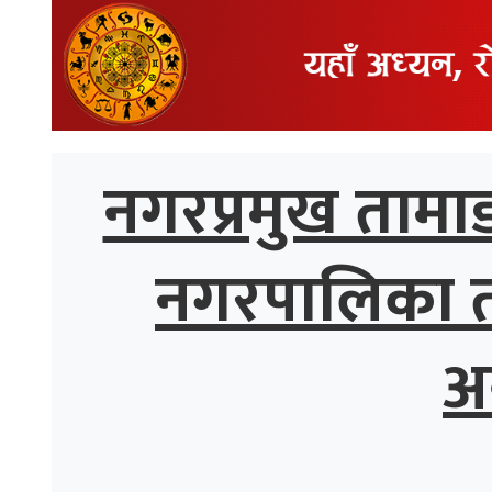
्थ्य
नगरप्रमुख तामाङ
नगरपालिका तीव
अ