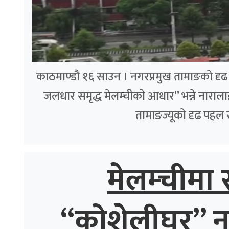
काठमाण्डौ १६ साउन । नगरप्रमुख तामाङको दृढ पह
जलधार समृद्ध मेलम्चीको आधार” भन्ने नाराला
तामाङज्यूको दृढ पहल 
मेलम्चीमा स
“कोशेलीघर” नगर