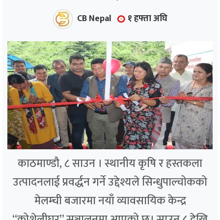
CB Nepal
१ हफ्ता अघि
काठमाण्डौ, ८ साउन । स्थानीय कृषि र हस्तकला
उत्पादनलाई प्रवर्द्धन गर्ने उद्देश्यले सिन्धुपाल्चोकको
मेलम्ची बजारमा नयाँ व्यावसायिक केन्द्र
“कोशेलीघर” सञ्चालनमा आएको छ। साउन ८ देखि