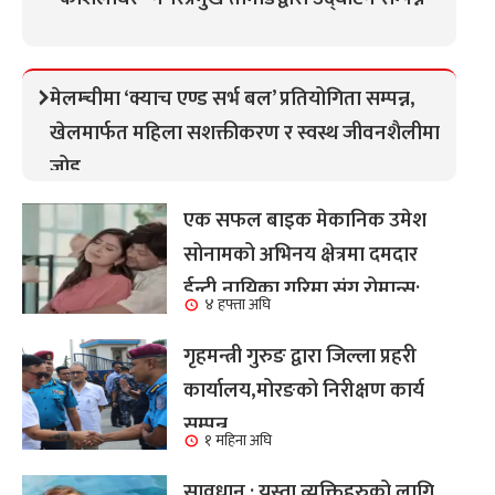
मेलम्चीमा ‘क्याच एण्ड सर्भ बल’ प्रतियोगिता सम्पन्न,
खेलमार्फत महिला सशक्तीकरण र स्वस्थ जीवनशैलीमा
जोड
एक सफल बाइक मेकानिक उमेश
सोनामको अभिनय क्षेत्रमा दमदार
ईन्ट्री,नायिका गरिमा संग रोमान्स:
४ हफ्ता अघि
हेर्नुहोस भिडियो ।
गृहमन्त्री गुरुङ द्वारा जिल्ला प्रहरी
कार्यालय,मोरङको निरीक्षण कार्य
सम्पन्न
१ महिना अघि
सावधान : यस्ता व्यक्तिहरुको लागि