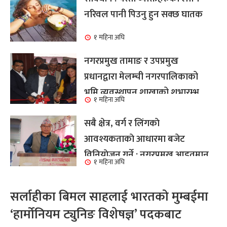
नरिवल पानी पिउनु हुन सक्छ घातक
१ महिना अघि
नगरप्रमुख तामाङ र उपप्रमुख
प्रधानद्वारा मेलम्ची नगरपालिकाको
भूमि व्यवस्थापन शाखाको शुभारम्भ
१ महिना अघि
कार्य सम्पन्न
सबै क्षेत्र, वर्ग र लिंगकाे
आवश्यकताकाे आधारमा बजेट
विनियाेजन गर्ने : नगरप्रमुख आइतमान
१ महिना अघि
तामाङ
सर्लाहीका बिमल साहलाई भारतको मुम्बईमा
‘हार्मोनियम ट्युनिङ विशेषज्ञ’ पदकबाट