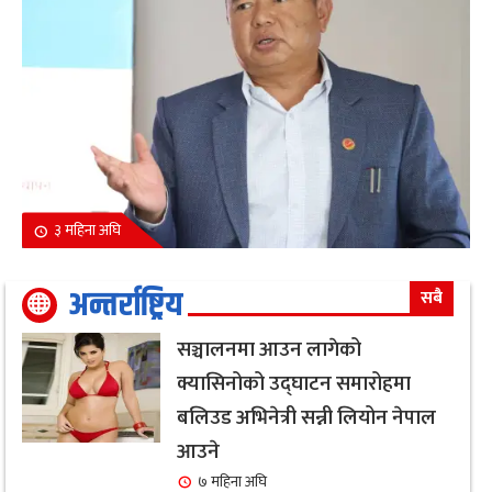
३ महिना अघि
अन्तर्राष्ट्रिय
सबै
सञ्चालनमा आउन लागेको
क्यासिनोको उद्घाटन समारोहमा
बलिउड अभिनेत्री सन्नी लियोन नेपाल
आउने
७ महिना अघि