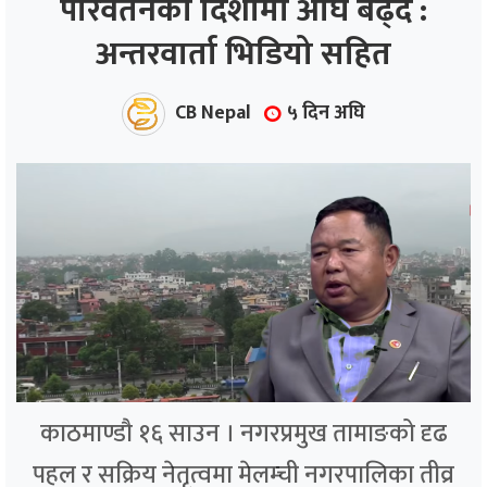
परिवर्तनको दिशामा अघि बढ्दै :
अन्तरवार्ता भिडियो सहित
ाज
्थ्य
CB Nepal
५ दिन अघि
काठमाण्डौ १६ साउन । नगरप्रमुख तामाङको दृढ
पहल र सक्रिय नेतृत्वमा मेलम्ची नगरपालिका तीव्र