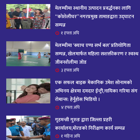
आज २०८२ साल भदौ १६ गते सोमबारको राशिफल
१४
मेलम्चीमा स्थानीय उत्पादन प्रवर्द्धनका लागि
११ महिना अघि
“कोशेलीघर” नगरप्रमुख तामाङद्वारा उद्घाटन
सम्पन्न
आजको राशिफल : २०८२ भदौ १२ गते बिहीवार, २८
१ हफ्ता अघि
१५
अगस्ट २०२५
मेलम्चीमा ‘क्याच एण्ड सर्भ बल’ प्रतियोगिता
११ महिना अघि
सम्पन्न, खेलमार्फत महिला सशक्तीकरण र स्वस्थ
जीवनशैलीमा जोड
आजको राशिफल – २०८२ साल भाद्र १० गते, मंगलबार
१६
३ हफ्ता अघि
११ महिना अघि
एक सफल बाइक मेकानिक उमेश सोनामको
आजको राशिफल – २०८२ साल भाद्र १० गते, मंगलबार
अभिनय क्षेत्रमा दमदार ईन्ट्री,नायिका गरिमा संग
१७
रोमान्स: हेर्नुहोस भिडियो ।
११ महिना अघि
४ हफ्ता अघि
आजको राशिफल : आइतवार, ८ भदौ २०८२ (२४ अगस्ट
गृहमन्त्री गुरुङ द्वारा जिल्ला प्रहरी
१८
२०२५)
कार्यालय,मोरङको निरीक्षण कार्य सम्पन्न
११ महिना अघि
१ महिना अघि