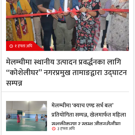
१ हफ्ता अघि
मेलम्चीमा स्थानीय उत्पादन प्रवर्द्धनका लागि
“कोशेलीघर” नगरप्रमुख तामाङद्वारा उद्घाटन
सम्पन्न
मेलम्चीमा ‘क्याच एण्ड सर्भ बल’
प्रतियोगिता सम्पन्न, खेलमार्फत महिला
सशक्तीकरण र स्वस्थ जीवनशैलीमा
३ हफ्ता अघि
जोड