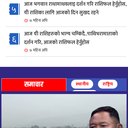
आज भगवान राधामाधवलाइ दर्शन गरि राशिफल हेर्नुहोस,
५
यी राशिका लागि आजको दिन सुखद रहने
७ महिना अघि
आज यी राशिहरुको भाग्य चम्किंदै..पाथिभरामाताको
६
दर्शन गरि, आजको राशिफल हेर्नुहोस
७ महिना अघि
शहरी विकासमन्त्री कुलमान घिसिङको समुपस्थितिमा
७
मेलम्ची खानेपानी आयोजनाको समस्या समाधान
८ महिना अघि
समाचार
स्थानीय
राष्ट्रिय
आज पाथिभारा माताको दर्शन गरि, दिनको सुरुवात गर्दै,
अन्तर्राष्ट्रिय
८
राशिफल हेर्नुहोस, यी रासिहरुको आज भाग्य उदय
९ महिना अघि
आज माताभगवती जगज्जननी पाथिभरादेवीको दर्शन गरि