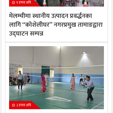
१ हफ्ता अघि
मेलम्चीमा स्थानीय उत्पादन प्रवर्द्धनका
लागि “कोशेलीघर” नगरप्रमुख तामाङद्वारा
उद्घाटन सम्पन्न
३ हफ्ता अघि