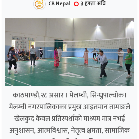
CB Nepal
३ हफ्ता अघि
काठमाण्डौ,२८ असार । मेलम्ची, सिन्धुपाल्चोक।
मेलम्ची नगरपालिकाका प्रमुख आइतमान तामाङले
खेलकुद केवल प्रतिस्पर्धाको माध्यम मात्र नभई
अनुशासन, आत्मविश्वास, नेतृत्व क्षमता, सामाजिक