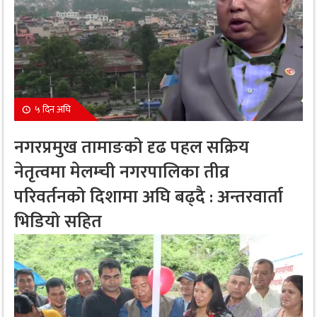
५ दिन अघि
नगरप्रमुख तामाङको दृढ पहल सक्रिय
नेतृत्वमा मेलम्ची नगरपालिका तीव्र
परिवर्तनको दिशामा अघि बढ्दै : अन्तरवार्ता
भिडियो सहित