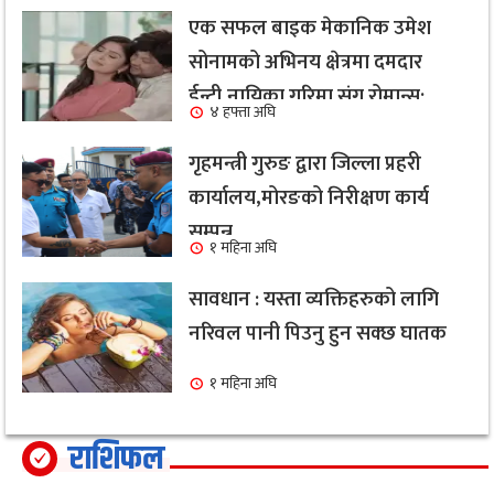
एक सफल बाइक मेकानिक उमेश
सोनामको अभिनय क्षेत्रमा दमदार
ईन्ट्री,नायिका गरिमा संग रोमान्स:
४ हफ्ता अघि
हेर्नुहोस भिडियो ।
गृहमन्त्री गुरुङ द्वारा जिल्ला प्रहरी
कार्यालय,मोरङको निरीक्षण कार्य
सम्पन्न
१ महिना अघि
सावधान : यस्ता व्यक्तिहरुको लागि
नरिवल पानी पिउनु हुन सक्छ घातक
१ महिना अघि
राशिफल