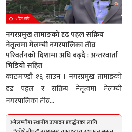
५ दिन अघि
नगरप्रमुख तामाङको दृढ पहल सक्रिय
नेतृत्वमा मेलम्ची नगरपालिका तीव्र
परिवर्तनको दिशामा अघि बढ्दै : अन्तरवार्ता
भिडियो सहित
काठमाण्डौ १६ साउन । नगरप्रमुख तामाङको
दृढ पहल र सक्रिय नेतृत्वमा मेलम्ची
नगरपालिका तीव्र...
मेलम्चीमा स्थानीय उत्पादन प्रवर्द्धनका लागि
“कोशेलीघर” नगरप्रमुख तामाङद्वारा उद्घाटन सम्पन्न