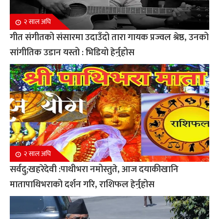
२ साल अघि
गीत संगीतको संसारमा उदाउँदो तारा गायक प्रज्वल श्रेष्ठ, उनको
सांगीतिक उडान यस्तो : भिडियो हेर्नुहोस
२ साल अघि
सर्वदु;खहरेदेवी :पाथीभरा नमोस्तुते, आज दयाकीखानि
मातापाथिभराको दर्शन गरि, राशिफल हेर्नुहोस