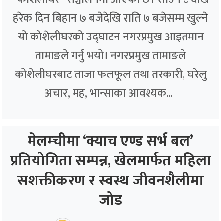
हरेक दिन बिहान ७ बजेदेखि राति ७ बजेसम्म खुल्ने
यो कोशेलीघरको उद्घाटन नगरप्रमुख आइतमान
तामाङले गर्नु भयो। नगरप्रमुख तामाङले
कोशेलीघरबाट ताजा फलफूल तथा तरकारी, घरेलु
अचार, मह, भान्साका आवश्यक...
मेलम्चीमा ‘क्याच एण्ड सर्भ बल’
प्रतियोगिता सम्पन्न, खेलमार्फत महिला
सशक्तीकरण र स्वस्थ जीवनशैलीमा
जोड