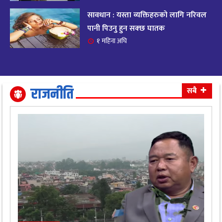
सावधान : यस्ता व्यक्तिहरुको लागि नरिवल
आजको राशिफल २०८२ भदाै ४ गते, बुधवार
१९
पानी पिउनु हुन सक्छ घातक
११ महिना अघि
१ महिना अघि
आजको राशिफल: अवसर र चुनौतीसँग दिन बित्नेछ,
२०
धैर्यले सफलता मिल्नेछ
११ महिना अघि
राजनीति
सबै