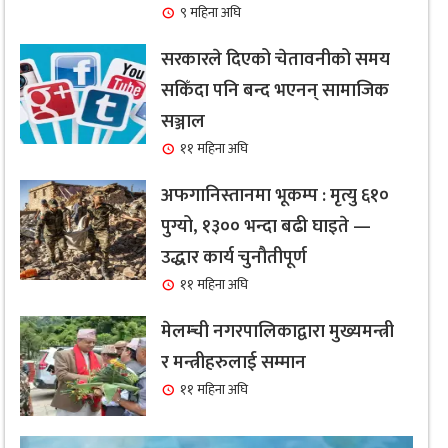
९ महिना अघि
सरकारले दिएको चेतावनीको समय
सकिँदा पनि बन्द भएनन् सामाजिक
सञ्जाल
११ महिना अघि
अफगानिस्तानमा भूकम्प : मृत्यु ६१०
पुग्यो, १३०० भन्दा बढी घाइते —
उद्धार कार्य चुनौतीपूर्ण
११ महिना अघि
मेलम्ची नगरपालिकाद्वारा मुख्यमन्त्री
र मन्त्रीहरुलाई सम्मान
११ महिना अघि