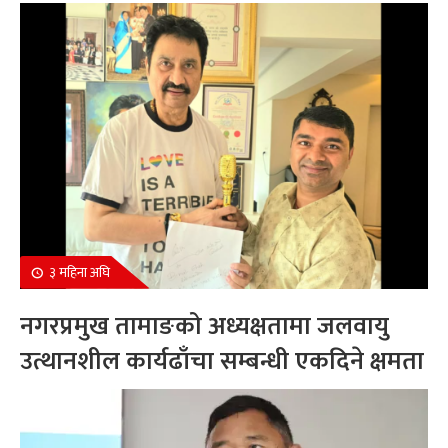
सम्मानित
३ महिना अघि
नगरप्रमुख तामाङको अध्यक्षतामा जलवायु
उत्थानशील कार्यढाँचा सम्बन्धी एकदिने क्षमता
अभिवृद्धि कार्यक्रम सम्पन्न