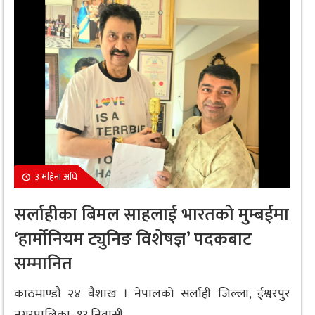
३ महिना अघि
सर्लाहीका बिमल साहलाई भारतको मुम्बईमा
‘हार्मोनियम ट्युनिङ विशेषज्ञ’ पदकबाट
सम्मानित
काठमाण्डौ २४ बैशाख । नेपालको सर्लाही जिल्ला, ईश्वरपुर
नगरपालिका–१३ निवासी...