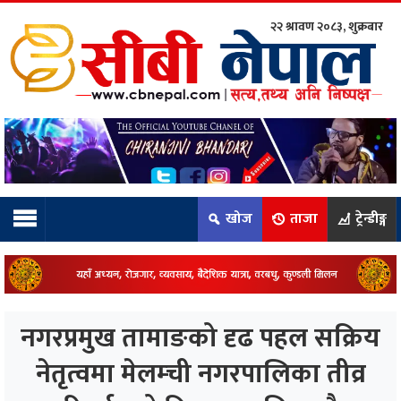
२२ श्रावण २०८३, शुक्रबार
ाम्रो टिम:
राष्ट्रिय
कुद
खोज
ताजा
ट्रेन्डीङ्ग
धि
ियो
नगरप्रमुख तामाङको दृढ पहल सक्रिय
ञ्जन
नेतृत्वमा मेलम्ची नगरपालिका तीव्र
नीति