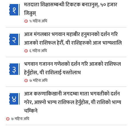
मतदाता शिक्षासम्बन्धी टिकटक बनाउनुस्, ५० हजार
१
जित्नुस्
५ महिना अघि
आज मंगलबार भगवान महाबीर हनुमानको दर्शन गरि
२
आजको राशिफल हेरौँ, यी राशिहरुको आज भाग्यशालि
६ महिना अघि
भगवान गजानन गणेशको दर्शन गरि आजको राशिफल
३
हेर्नुहोस, यी राशिलाई यस्तोलाभ
७ महिना अघि
आज करुणाकिखानी जगदम्बा माता भगवतीको दर्शन
४
गरेर, आफ़्नो भाग्य राशिफल हेर्नुहोस, यी राशिको भाग्य
चम्किने
७ महिना अघि