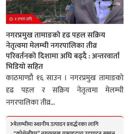
१ हफ्ता अघि
नगरप्रमुख तामाङको दृढ पहल सक्रिय
नेतृत्वमा मेलम्ची नगरपालिका तीव्र
परिवर्तनको दिशामा अघि बढ्दै : अन्तरवार्ता
भिडियो सहित
काठमाण्डौ १६ साउन । नगरप्रमुख तामाङको
दृढ पहल र सक्रिय नेतृत्वमा मेलम्ची
नगरपालिका तीव्र...
मेलम्चीमा स्थानीय उत्पादन प्रवर्द्धनका लागि
“कोशेलीघर” नगरप्रमुख तामाङद्वारा उद्घाटन सम्पन्न