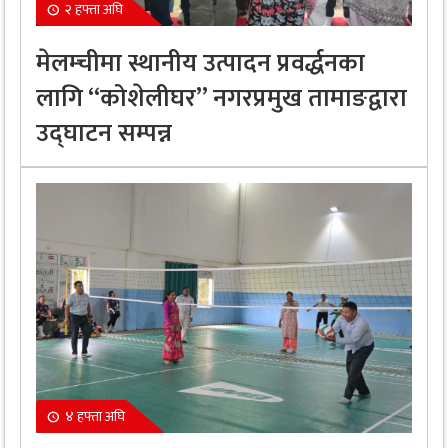
२ हफ्ता अघि
मेलम्चीमा स्थानीय उत्पादन प्रवर्द्धनका
लागि “कोशेलीघर” नगरप्रमुख तामाङद्वारा
उद्घाटन सम्पन्न
४ हफ्ता अघि