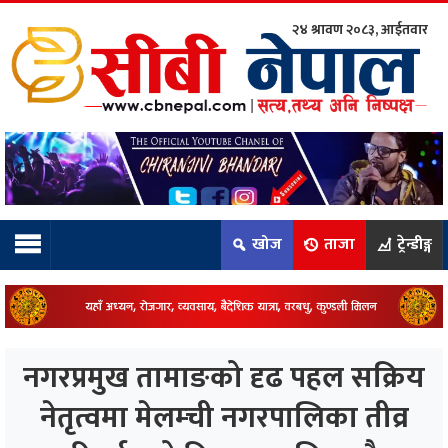
२४ श्रावण २०८३, आईतवार
ाम्रो टिम:
राष्ट्रिय
कुद
खोज
ताजा
ट्रेन्डीङ्ग
धि
ियो
नगरप्रमुख तामाङको दृढ पहल सक्रिय
ञ्जन
नेतृत्वमा मेलम्ची नगरपालिका तीव्र
नीति