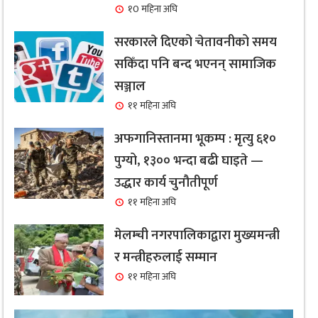
१0 महिना अघि
सरकारले दिएको चेतावनीको समय
सकिँदा पनि बन्द भएनन् सामाजिक
सञ्जाल
११ महिना अघि
अफगानिस्तानमा भूकम्प : मृत्यु ६१०
पुग्यो, १३०० भन्दा बढी घाइते —
उद्धार कार्य चुनौतीपूर्ण
११ महिना अघि
मेलम्ची नगरपालिकाद्वारा मुख्यमन्त्री
र मन्त्रीहरुलाई सम्मान
११ महिना अघि