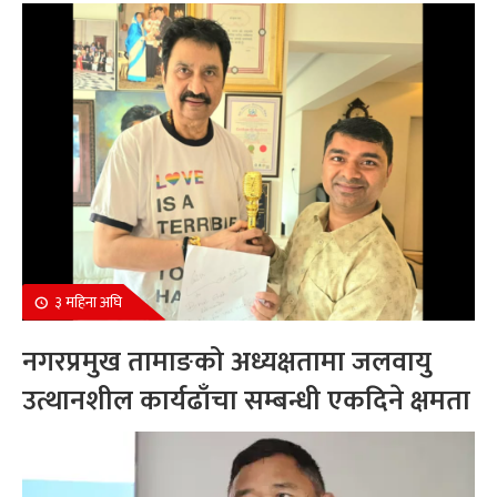
सम्मानित
३ महिना अघि
नगरप्रमुख तामाङको अध्यक्षतामा जलवायु
उत्थानशील कार्यढाँचा सम्बन्धी एकदिने क्षमता
अभिवृद्धि कार्यक्रम सम्पन्न