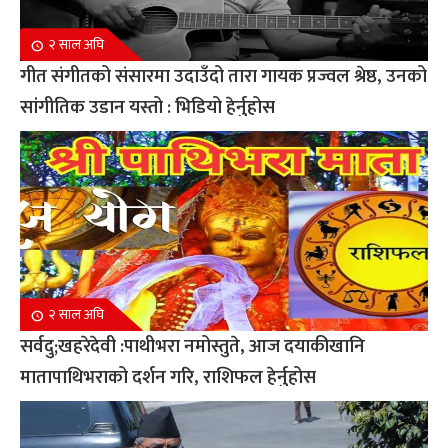
२ साल अघि
गीत संगीतको संसारमा उदाउँदो तारा गायक प्रज्वल श्रेष्ठ, उनको
सांगीतिक उडान यस्तो : भिडियो हेर्नुहोस
२ साल अघि
सर्वदु;खहरेदेवी :पाथीभरा नमोस्तुते, आज दयाकीखानि
मातापाथिभराको दर्शन गरि, राशिफल हेर्नुहोस