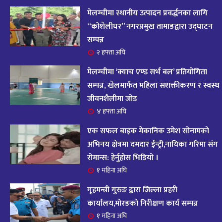
आज २०८२ साल भदौ १६ गते सोमबारको राशिफल
१४
मेलम्चीमा स्थानीय उत्पादन प्रवर्द्धनका लागि
११ महिना अघि
“कोशेलीघर” नगरप्रमुख तामाङद्वारा उद्घाटन
सम्पन्न
आजको राशिफल : २०८२ भदौ १२ गते बिहीवार, २८
२ हफ्ता अघि
१५
अगस्ट २०२५
मेलम्चीमा ‘क्याच एण्ड सर्भ बल’ प्रतियोगिता
११ महिना अघि
सम्पन्न, खेलमार्फत महिला सशक्तीकरण र स्वस्थ
जीवनशैलीमा जोड
आजको राशिफल – २०८२ साल भाद्र १० गते, मंगलबार
१६
४ हफ्ता अघि
११ महिना अघि
एक सफल बाइक मेकानिक उमेश सोनामको
आजको राशिफल – २०८२ साल भाद्र १० गते, मंगलबार
अभिनय क्षेत्रमा दमदार ईन्ट्री,नायिका गरिमा संग
१७
रोमान्स: हेर्नुहोस भिडियो ।
११ महिना अघि
१ महिना अघि
आजको राशिफल : आइतवार, ८ भदौ २०८२ (२४ अगस्ट
गृहमन्त्री गुरुङ द्वारा जिल्ला प्रहरी
१८
२०२५)
कार्यालय,मोरङको निरीक्षण कार्य सम्पन्न
११ महिना अघि
१ महिना अघि