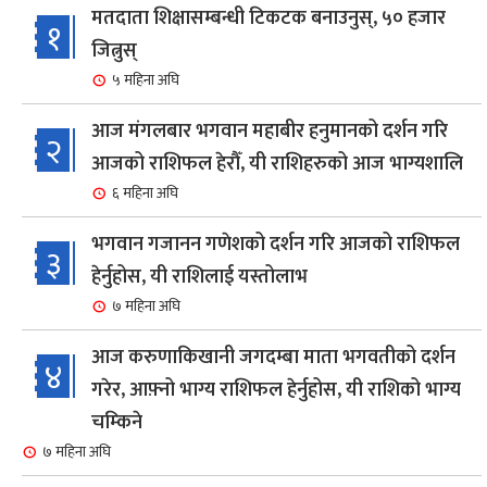
मतदाता शिक्षासम्बन्धी टिकटक बनाउनुस्, ५० हजार
१
जित्नुस्
५ महिना अघि
आज मंगलबार भगवान महाबीर हनुमानको दर्शन गरि
२
आजको राशिफल हेरौँ, यी राशिहरुको आज भाग्यशालि
६ महिना अघि
भगवान गजानन गणेशको दर्शन गरि आजको राशिफल
३
हेर्नुहोस, यी राशिलाई यस्तोलाभ
७ महिना अघि
आज करुणाकिखानी जगदम्बा माता भगवतीको दर्शन
४
गरेर, आफ़्नो भाग्य राशिफल हेर्नुहोस, यी राशिको भाग्य
चम्किने
७ महिना अघि