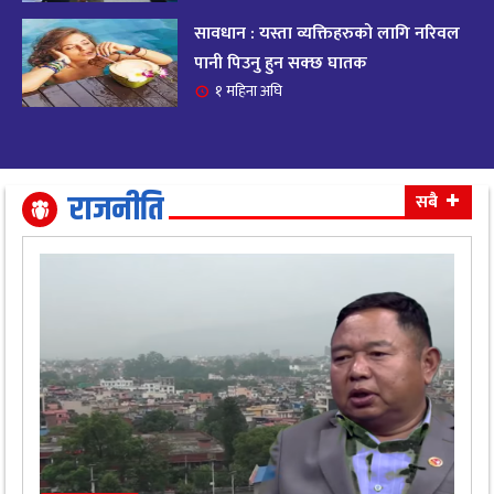
सावधान : यस्ता व्यक्तिहरुको लागि नरिवल
आजको राशिफल २०८२ भदाै ४ गते, बुधवार
१९
पानी पिउनु हुन सक्छ घातक
११ महिना अघि
१ महिना अघि
आजको राशिफल: अवसर र चुनौतीसँग दिन बित्नेछ,
२०
धैर्यले सफलता मिल्नेछ
११ महिना अघि
राजनीति
सबै