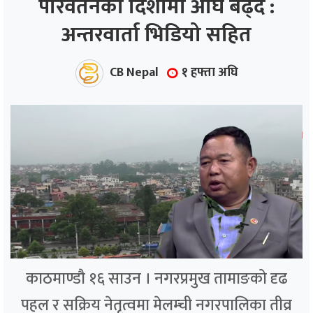
परिवर्तनको दिशामा अघि बढ्दै :
अन्तरवार्ता भिडियो सहित
ाज
्थ्य
CB Nepal
१ हफ्ता अघि
काठमाण्डौ १६ साउन । नगरप्रमुख तामाङको दृढ
पहल र सक्रिय नेतृत्वमा मेलम्ची नगरपालिका तीव्र