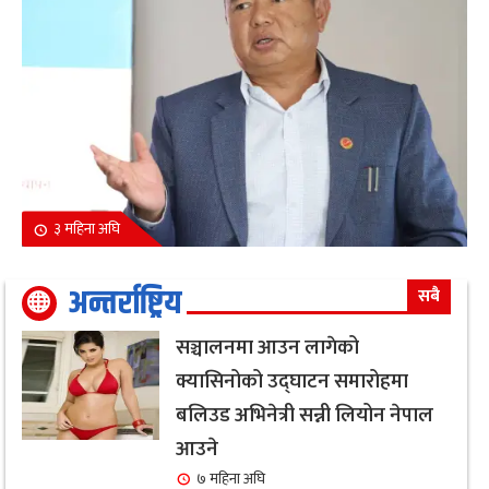
३ महिना अघि
अन्तर्राष्ट्रिय
सबै
सञ्चालनमा आउन लागेको
क्यासिनोको उद्घाटन समारोहमा
बलिउड अभिनेत्री सन्नी लियोन नेपाल
आउने
७ महिना अघि