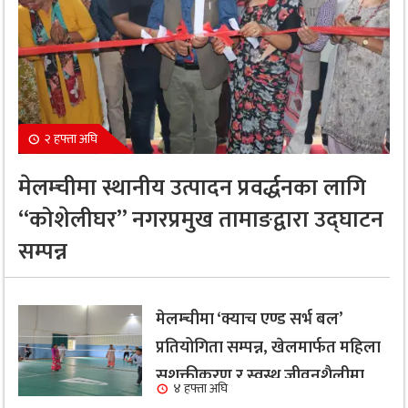
२ हफ्ता अघि
मेलम्चीमा स्थानीय उत्पादन प्रवर्द्धनका लागि
“कोशेलीघर” नगरप्रमुख तामाङद्वारा उद्घाटन
सम्पन्न
मेलम्चीमा ‘क्याच एण्ड सर्भ बल’
प्रतियोगिता सम्पन्न, खेलमार्फत महिला
सशक्तीकरण र स्वस्थ जीवनशैलीमा
४ हफ्ता अघि
जोड