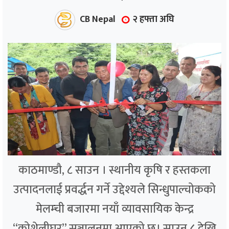
CB Nepal
२ हफ्ता अघि
काठमाण्डौ, ८ साउन । स्थानीय कृषि र हस्तकला
उत्पादनलाई प्रवर्द्धन गर्ने उद्देश्यले सिन्धुपाल्चोकको
मेलम्ची बजारमा नयाँ व्यावसायिक केन्द्र
“कोशेलीघर” सञ्चालनमा आएको छ। साउन ८ देखि