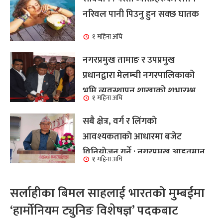
नरिवल पानी पिउनु हुन सक्छ घातक
१ महिना अघि
नगरप्रमुख तामाङ र उपप्रमुख
प्रधानद्वारा मेलम्ची नगरपालिकाको
भूमि व्यवस्थापन शाखाको शुभारम्भ
१ महिना अघि
कार्य सम्पन्न
सबै क्षेत्र, वर्ग र लिंगकाे
आवश्यकताकाे आधारमा बजेट
विनियाेजन गर्ने : नगरप्रमुख आइतमान
१ महिना अघि
तामाङ
सर्लाहीका बिमल साहलाई भारतको मुम्बईमा
‘हार्मोनियम ट्युनिङ विशेषज्ञ’ पदकबाट