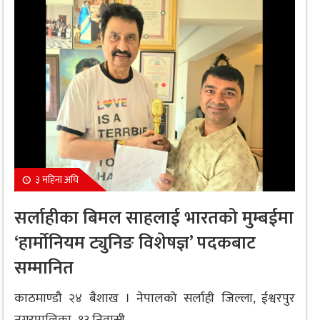
३ महिना अघि
सर्लाहीका बिमल साहलाई भारतको मुम्बईमा
‘हार्मोनियम ट्युनिङ विशेषज्ञ’ पदकबाट
सम्मानित
काठमाण्डौ २४ बैशाख । नेपालको सर्लाही जिल्ला, ईश्वरपुर
नगरपालिका–१३ निवासी...