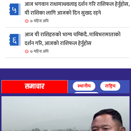
आज भगवान राधामाधवलाइ दर्शन गरि राशिफल हेर्नुहोस,
५
यी राशिका लागि आजको दिन सुखद रहने
७ महिना अघि
आज यी राशिहरुको भाग्य चम्किंदै..पाथिभरामाताको
६
दर्शन गरि, आजको राशिफल हेर्नुहोस
७ महिना अघि
शहरी विकासमन्त्री कुलमान घिसिङको समुपस्थितिमा
७
मेलम्ची खानेपानी आयोजनाको समस्या समाधान
८ महिना अघि
समाचार
स्थानीय
राष्ट्रिय
आज पाथिभारा माताको दर्शन गरि, दिनको सुरुवात गर्दै,
अन्तर्राष्ट्रिय
८
राशिफल हेर्नुहोस, यी रासिहरुको आज भाग्य उदय
९ महिना अघि
आज माताभगवती जगज्जननी पाथिभरादेवीको दर्शन गरि