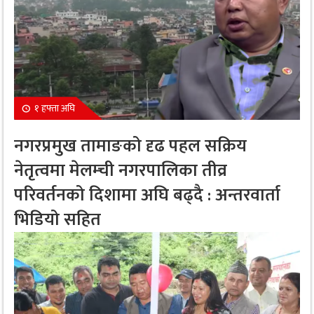
१ हफ्ता अघि
नगरप्रमुख तामाङको दृढ पहल सक्रिय
नेतृत्वमा मेलम्ची नगरपालिका तीव्र
परिवर्तनको दिशामा अघि बढ्दै : अन्तरवार्ता
भिडियो सहित