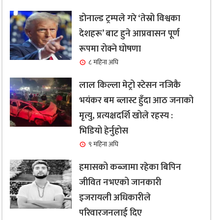
डोनाल्ड ट्रम्पले गरे ‘तेस्रो विश्वका
देशहरू’ बाट हुने आप्रवासन पूर्ण
रूपमा रोक्ने घोषणा
८ महिना अघि
लाल किल्ला मेट्रो स्टेसन नजिकै
भयंकर बम ब्लास्ट हुँदा आठ जनाको
मृत्यु, प्रत्यक्षदर्शि खोले रहस्य :
भिडियो हेर्नुहोस
९ महिना अघि
हमासको कब्जामा रहेका बिपिन
जीवित नभएको जानकारी
इजरायली अधिकारीले
परिवारजनलाई दिए