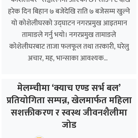
हरेक दिन बिहान ७ बजेदेखि राति ७ बजेसम्म खुल्ने
यो कोशेलीघरको उद्घाटन नगरप्रमुख आइतमान
तामाङले गर्नु भयो। नगरप्रमुख तामाङले
कोशेलीघरबाट ताजा फलफूल तथा तरकारी, घरेलु
अचार, मह, भान्साका आवश्यक...
मेलम्चीमा ‘क्याच एण्ड सर्भ बल’
प्रतियोगिता सम्पन्न, खेलमार्फत महिला
सशक्तीकरण र स्वस्थ जीवनशैलीमा
जोड