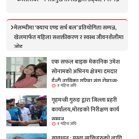
मेलम्चीमा ‘क्याच एण्ड सर्भ बल’ प्रतियोगिता सम्पन्न,
खेलमार्फत महिला सशक्तीकरण र स्वस्थ जीवनशैलीमा
जोड
एक सफल बाइक मेकानिक उमेश
सोनामको अभिनय क्षेत्रमा दमदार
ईन्ट्री,नायिका गरिमा संग रोमान्स:
१ महिना अघि
हेर्नुहोस भिडियो ।
गृहमन्त्री गुरुङ द्वारा जिल्ला प्रहरी
कार्यालय,मोरङको निरीक्षण कार्य
सम्पन्न
१ महिना अघि
सावधान : यस्ता व्यक्तिहरुको लागि