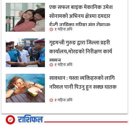
एक सफल बाइक मेकानिक उमेश
सोनामको अभिनय क्षेत्रमा दमदार
ईन्ट्री,नायिका गरिमा संग रोमान्स:
१ महिना अघि
हेर्नुहोस भिडियो ।
गृहमन्त्री गुरुङ द्वारा जिल्ला प्रहरी
कार्यालय,मोरङको निरीक्षण कार्य
सम्पन्न
१ महिना अघि
सावधान : यस्ता व्यक्तिहरुको लागि
नरिवल पानी पिउनु हुन सक्छ घातक
१ महिना अघि
राशिफल