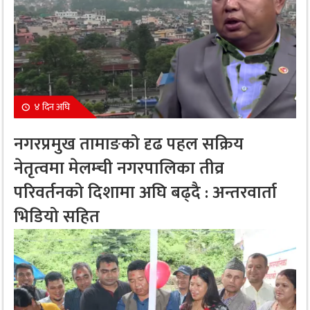
४ दिन अघि
नगरप्रमुख तामाङको दृढ पहल सक्रिय
नेतृत्वमा मेलम्ची नगरपालिका तीव्र
परिवर्तनको दिशामा अघि बढ्दै : अन्तरवार्ता
भिडियो सहित