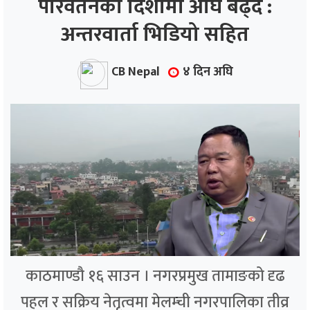
परिवर्तनको दिशामा अघि बढ्दै :
अन्तरवार्ता भिडियो सहित
ाज
्थ्य
CB Nepal
४ दिन अघि
काठमाण्डौ १६ साउन । नगरप्रमुख तामाङको दृढ
पहल र सक्रिय नेतृत्वमा मेलम्ची नगरपालिका तीव्र