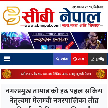
२१ श्रावण २०८३, बिहीबार
ाम्रो टिम:
राष्ट्रिय
कुद
खोज
ताजा
ट्रेन्डीङ्ग
धि
ियो
नगरप्रमुख तामाङको दृढ पहल सक्रिय
ञ्जन
नेतृत्वमा मेलम्ची नगरपालिका तीव्र
नीति