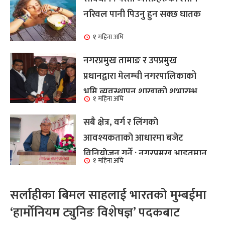
नरिवल पानी पिउनु हुन सक्छ घातक
१ महिना अघि
नगरप्रमुख तामाङ र उपप्रमुख
प्रधानद्वारा मेलम्ची नगरपालिकाको
भूमि व्यवस्थापन शाखाको शुभारम्भ
१ महिना अघि
कार्य सम्पन्न
सबै क्षेत्र, वर्ग र लिंगकाे
आवश्यकताकाे आधारमा बजेट
विनियाेजन गर्ने : नगरप्रमुख आइतमान
१ महिना अघि
तामाङ
सर्लाहीका बिमल साहलाई भारतको मुम्बईमा
‘हार्मोनियम ट्युनिङ विशेषज्ञ’ पदकबाट