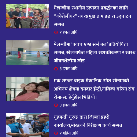
आज २०८२ साल भदौ १६ गते सोमबारको राशिफल
१४
मेलम्चीमा स्थानीय उत्पादन प्रवर्द्धनका लागि
११ महिना अघि
“कोशेलीघर” नगरप्रमुख तामाङद्वारा उद्घाटन
सम्पन्न
आजको राशिफल : २०८२ भदौ १२ गते बिहीवार, २८
१ हफ्ता अघि
१५
अगस्ट २०२५
मेलम्चीमा ‘क्याच एण्ड सर्भ बल’ प्रतियोगिता
११ महिना अघि
सम्पन्न, खेलमार्फत महिला सशक्तीकरण र स्वस्थ
जीवनशैलीमा जोड
आजको राशिफल – २०८२ साल भाद्र १० गते, मंगलबार
१६
३ हफ्ता अघि
११ महिना अघि
एक सफल बाइक मेकानिक उमेश सोनामको
आजको राशिफल – २०८२ साल भाद्र १० गते, मंगलबार
अभिनय क्षेत्रमा दमदार ईन्ट्री,नायिका गरिमा संग
१७
रोमान्स: हेर्नुहोस भिडियो ।
११ महिना अघि
३ हफ्ता अघि
आजको राशिफल : आइतवार, ८ भदौ २०८२ (२४ अगस्ट
गृहमन्त्री गुरुङ द्वारा जिल्ला प्रहरी
१८
२०२५)
कार्यालय,मोरङको निरीक्षण कार्य सम्पन्न
११ महिना अघि
१ महिना अघि