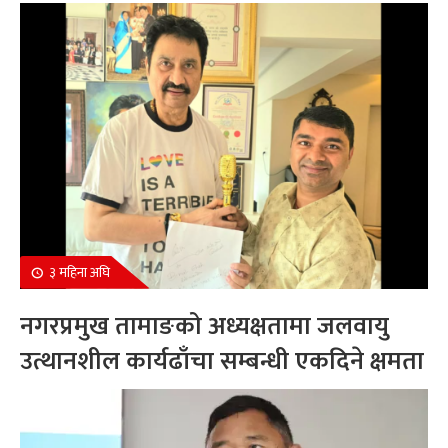
सम्मानित
३ महिना अघि
नगरप्रमुख तामाङको अध्यक्षतामा जलवायु
उत्थानशील कार्यढाँचा सम्बन्धी एकदिने क्षमता
अभिवृद्धि कार्यक्रम सम्पन्न