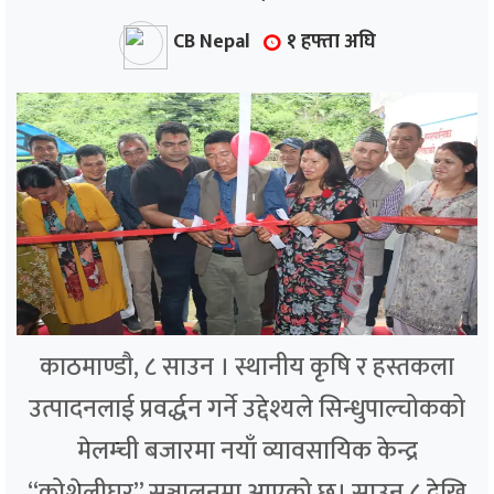
CB Nepal
१ हफ्ता अघि
काठमाण्डौ, ८ साउन । स्थानीय कृषि र हस्तकला
उत्पादनलाई प्रवर्द्धन गर्ने उद्देश्यले सिन्धुपाल्चोकको
मेलम्ची बजारमा नयाँ व्यावसायिक केन्द्र
“कोशेलीघर” सञ्चालनमा आएको छ। साउन ८ देखि