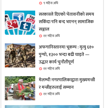
९ महिना अघि
सरकारले दिएको चेतावनीको समय
सकिँदा पनि बन्द भएनन् सामाजिक
सञ्जाल
११ महिना अघि
अफगानिस्तानमा भूकम्प : मृत्यु ६१०
पुग्यो, १३०० भन्दा बढी घाइते —
उद्धार कार्य चुनौतीपूर्ण
११ महिना अघि
मेलम्ची नगरपालिकाद्वारा मुख्यमन्त्री
र मन्त्रीहरुलाई सम्मान
११ महिना अघि