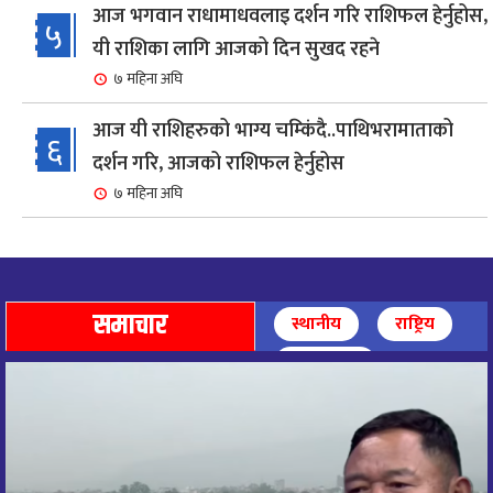
आज भगवान राधामाधवलाइ दर्शन गरि राशिफल हेर्नुहोस,
५
यी राशिका लागि आजको दिन सुखद रहने
७ महिना अघि
आज यी राशिहरुको भाग्य चम्किंदै..पाथिभरामाताको
६
दर्शन गरि, आजको राशिफल हेर्नुहोस
७ महिना अघि
शहरी विकासमन्त्री कुलमान घिसिङको समुपस्थितिमा
७
मेलम्ची खानेपानी आयोजनाको समस्या समाधान
८ महिना अघि
समाचार
स्थानीय
राष्ट्रिय
आज पाथिभारा माताको दर्शन गरि, दिनको सुरुवात गर्दै,
अन्तर्राष्ट्रिय
८
राशिफल हेर्नुहोस, यी रासिहरुको आज भाग्य उदय
९ महिना अघि
आज माताभगवती जगज्जननी पाथिभरादेवीको दर्शन गरि