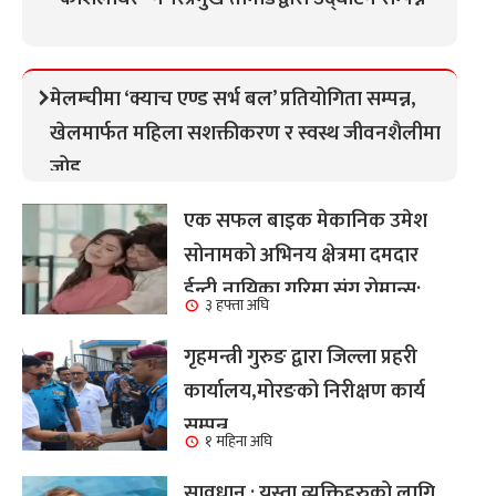
मेलम्चीमा ‘क्याच एण्ड सर्भ बल’ प्रतियोगिता सम्पन्न,
खेलमार्फत महिला सशक्तीकरण र स्वस्थ जीवनशैलीमा
जोड
एक सफल बाइक मेकानिक उमेश
सोनामको अभिनय क्षेत्रमा दमदार
ईन्ट्री,नायिका गरिमा संग रोमान्स:
३ हफ्ता अघि
हेर्नुहोस भिडियो ।
गृहमन्त्री गुरुङ द्वारा जिल्ला प्रहरी
कार्यालय,मोरङको निरीक्षण कार्य
सम्पन्न
१ महिना अघि
सावधान : यस्ता व्यक्तिहरुको लागि