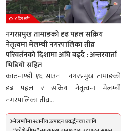
४ दिन अघि
नगरप्रमुख तामाङको दृढ पहल सक्रिय
नेतृत्वमा मेलम्ची नगरपालिका तीव्र
परिवर्तनको दिशामा अघि बढ्दै : अन्तरवार्ता
भिडियो सहित
काठमाण्डौ १६ साउन । नगरप्रमुख तामाङको
दृढ पहल र सक्रिय नेतृत्वमा मेलम्ची
नगरपालिका तीव्र...
मेलम्चीमा स्थानीय उत्पादन प्रवर्द्धनका लागि
“कोशेलीघर” नगरप्रमुख तामाङद्वारा उद्घाटन सम्पन्न