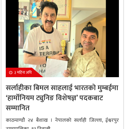
३ महिना अघि
सर्लाहीका बिमल साहलाई भारतको मुम्बईमा
‘हार्मोनियम ट्युनिङ विशेषज्ञ’ पदकबाट
सम्मानित
काठमाण्डौ २४ बैशाख । नेपालको सर्लाही जिल्ला, ईश्वरपुर
नगरपालिका–१३ निवासी...