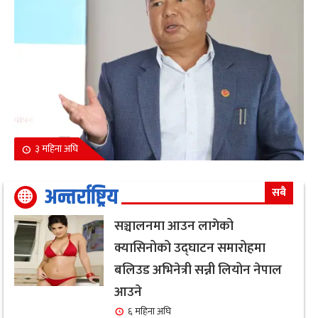
३ महिना अघि
अन्तर्राष्ट्रिय
सबै
सञ्चालनमा आउन लागेको
क्यासिनोको उद्घाटन समारोहमा
बलिउड अभिनेत्री सन्नी लियोन नेपाल
आउने
६ महिना अघि