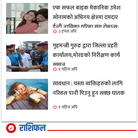
एक सफल बाइक मेकानिक उमेश
सोनामको अभिनय क्षेत्रमा दमदार
ईन्ट्री,नायिका गरिमा संग रोमान्स:
३ हफ्ता अघि
हेर्नुहोस भिडियो ।
गृहमन्त्री गुरुङ द्वारा जिल्ला प्रहरी
कार्यालय,मोरङको निरीक्षण कार्य
सम्पन्न
१ महिना अघि
सावधान : यस्ता व्यक्तिहरुको लागि
नरिवल पानी पिउनु हुन सक्छ घातक
१ महिना अघि
राशिफल