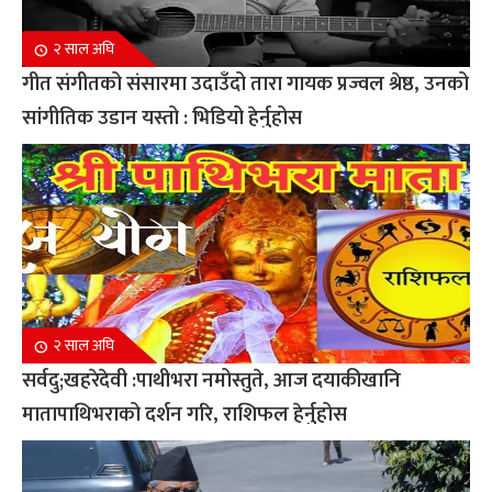
२ साल अघि
गीत संगीतको संसारमा उदाउँदो तारा गायक प्रज्वल श्रेष्ठ, उनको
सांगीतिक उडान यस्तो : भिडियो हेर्नुहोस
२ साल अघि
सर्वदु;खहरेदेवी :पाथीभरा नमोस्तुते, आज दयाकीखानि
मातापाथिभराको दर्शन गरि, राशिफल हेर्नुहोस