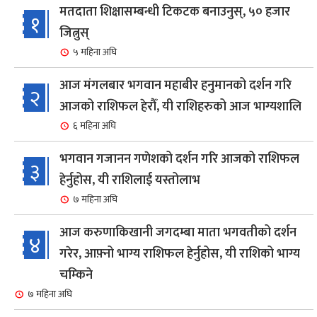
मतदाता शिक्षासम्बन्धी टिकटक बनाउनुस्, ५० हजार
१
जित्नुस्
५ महिना अघि
आज मंगलबार भगवान महाबीर हनुमानको दर्शन गरि
२
आजको राशिफल हेरौँ, यी राशिहरुको आज भाग्यशालि
६ महिना अघि
भगवान गजानन गणेशको दर्शन गरि आजको राशिफल
३
हेर्नुहोस, यी राशिलाई यस्तोलाभ
७ महिना अघि
आज करुणाकिखानी जगदम्बा माता भगवतीको दर्शन
४
गरेर, आफ़्नो भाग्य राशिफल हेर्नुहोस, यी राशिको भाग्य
चम्किने
७ महिना अघि