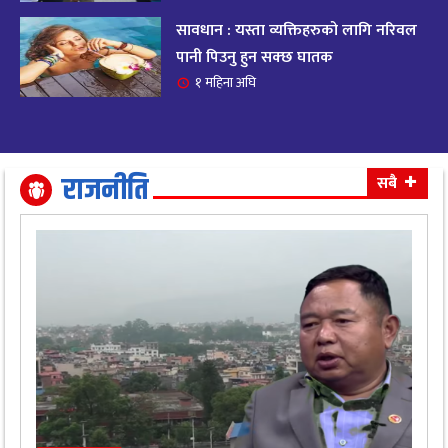
सावधान : यस्ता व्यक्तिहरुको लागि नरिवल
आजको राशिफल २०८२ भदाै ४ गते, बुधवार
१९
पानी पिउनु हुन सक्छ घातक
११ महिना अघि
१ महिना अघि
आजको राशिफल: अवसर र चुनौतीसँग दिन बित्नेछ,
२०
धैर्यले सफलता मिल्नेछ
११ महिना अघि
राजनीति
सबै