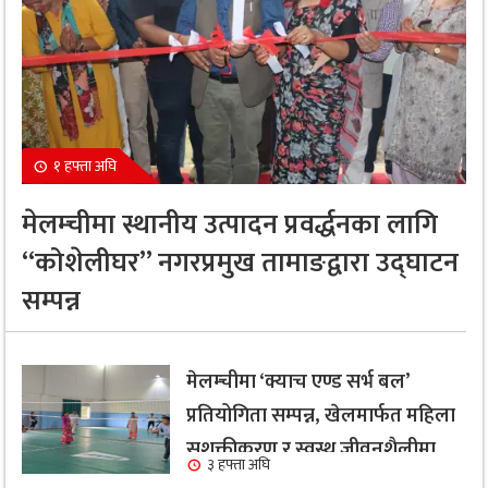
१ हफ्ता अघि
मेलम्चीमा स्थानीय उत्पादन प्रवर्द्धनका लागि
“कोशेलीघर” नगरप्रमुख तामाङद्वारा उद्घाटन
सम्पन्न
मेलम्चीमा ‘क्याच एण्ड सर्भ बल’
प्रतियोगिता सम्पन्न, खेलमार्फत महिला
सशक्तीकरण र स्वस्थ जीवनशैलीमा
३ हफ्ता अघि
जोड