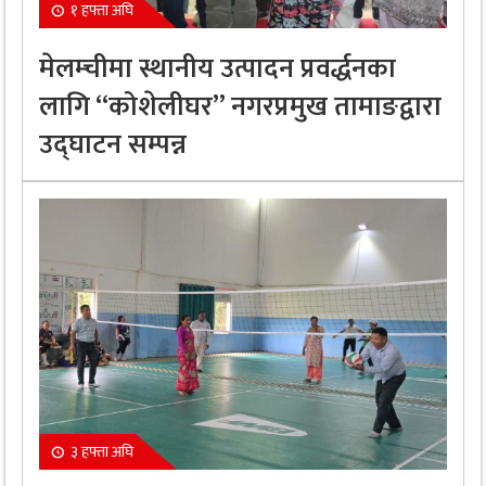
१ हफ्ता अघि
मेलम्चीमा स्थानीय उत्पादन प्रवर्द्धनका
लागि “कोशेलीघर” नगरप्रमुख तामाङद्वारा
उद्घाटन सम्पन्न
३ हफ्ता अघि