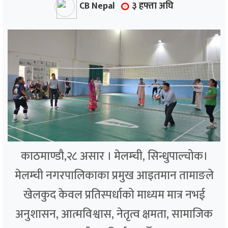
CB Nepal
३ हफ्ता अघि
काठमाण्डौ,२८ असार । मेलम्ची, सिन्धुपाल्चोक।
मेलम्ची नगरपालिकाका प्रमुख आइतमान तामाङले
खेलकुद केवल प्रतिस्पर्धाको माध्यम मात्र नभई
अनुशासन, आत्मविश्वास, नेतृत्व क्षमता, सामाजिक