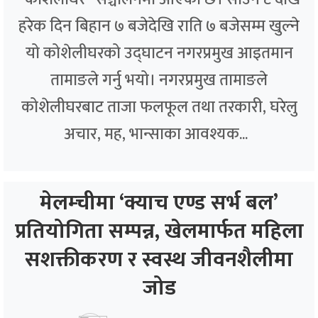
हरेक दिन बिहान ७ बजेदेखि राति ७ बजेसम्म खुल्ने
यो कोशेलीघरको उद्घाटन नगरप्रमुख आइतमान
तामाङले गर्नु भयो। नगरप्रमुख तामाङले
कोशेलीघरबाट ताजा फलफूल तथा तरकारी, घरेलु
अचार, मह, भान्साका आवश्यक...
मेलम्चीमा ‘क्याच एण्ड सर्भ बल’
प्रतियोगिता सम्पन्न, खेलमार्फत महिला
सशक्तीकरण र स्वस्थ जीवनशैलीमा
जोड