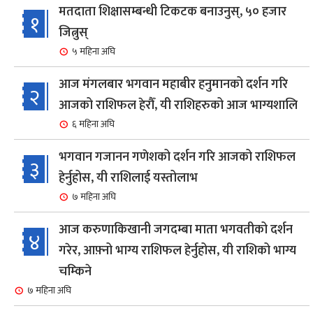
मतदाता शिक्षासम्बन्धी टिकटक बनाउनुस्, ५० हजार
१
जित्नुस्
५ महिना अघि
आज मंगलबार भगवान महाबीर हनुमानको दर्शन गरि
२
आजको राशिफल हेरौँ, यी राशिहरुको आज भाग्यशालि
६ महिना अघि
भगवान गजानन गणेशको दर्शन गरि आजको राशिफल
३
हेर्नुहोस, यी राशिलाई यस्तोलाभ
७ महिना अघि
आज करुणाकिखानी जगदम्बा माता भगवतीको दर्शन
४
गरेर, आफ़्नो भाग्य राशिफल हेर्नुहोस, यी राशिको भाग्य
चम्किने
७ महिना अघि