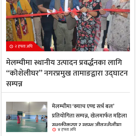
२ हफ्ता अघि
मेलम्चीमा स्थानीय उत्पादन प्रवर्द्धनका लागि
“कोशेलीघर” नगरप्रमुख तामाङद्वारा उद्घाटन
सम्पन्न
मेलम्चीमा ‘क्याच एण्ड सर्भ बल’
प्रतियोगिता सम्पन्न, खेलमार्फत महिला
सशक्तीकरण र स्वस्थ जीवनशैलीमा
४ हफ्ता अघि
जोड