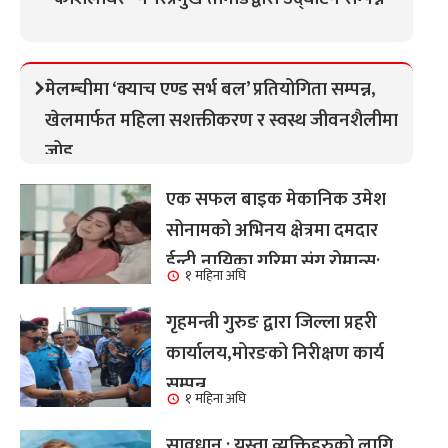
मेलम्चीमा ‘क्याच एण्ड सर्भ बल’ प्रतियोगिता सम्पन्न,
खेलमार्फत महिला सशक्तीकरण र स्वस्थ जीवनशैलीमा
जोड
एक सफल बाइक मेकानिक उमेश
सोनामको अभिनय क्षेत्रमा दमदार
ईन्ट्री,नायिका गरिमा संग रोमान्स:
१ महिना अघि
हेर्नुहोस भिडियो ।
गृहमन्त्री गुरुङ द्वारा जिल्ला प्रहरी
कार्यालय,मोरङको निरीक्षण कार्य
सम्पन्न
१ महिना अघि
सावधान : यस्ता व्यक्तिहरुको लागि