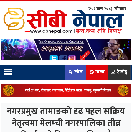
२५ श्रावण २०८३, सोमबार
ाम्रो टिम:
राष्ट्रिय
कुद
खोज
ताजा
ट्रेन्डीङ्ग
धि
ियो
नगरप्रमुख तामाङको दृढ पहल सक्रिय
ञ्जन
नेतृत्वमा मेलम्ची नगरपालिका तीव्र
नीति