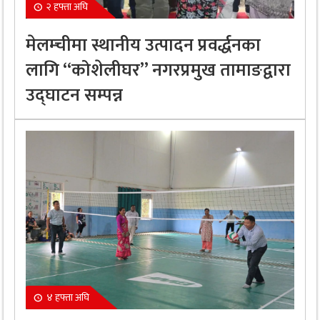
२ हफ्ता अघि
मेलम्चीमा स्थानीय उत्पादन प्रवर्द्धनका
लागि “कोशेलीघर” नगरप्रमुख तामाङद्वारा
उद्घाटन सम्पन्न
४ हफ्ता अघि