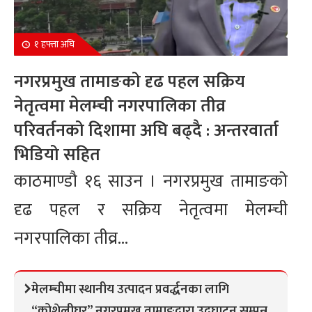
१ हफ्ता अघि
नगरप्रमुख तामाङको दृढ पहल सक्रिय
नेतृत्वमा मेलम्ची नगरपालिका तीव्र
परिवर्तनको दिशामा अघि बढ्दै : अन्तरवार्ता
भिडियो सहित
काठमाण्डौ १६ साउन । नगरप्रमुख तामाङको
दृढ पहल र सक्रिय नेतृत्वमा मेलम्ची
नगरपालिका तीव्र...
मेलम्चीमा स्थानीय उत्पादन प्रवर्द्धनका लागि
“कोशेलीघर” नगरप्रमुख तामाङद्वारा उद्घाटन सम्पन्न