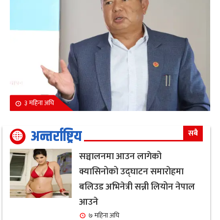
३ महिना अघि
अन्तर्राष्ट्रिय
सबै
सञ्चालनमा आउन लागेको
क्यासिनोको उद्घाटन समारोहमा
बलिउड अभिनेत्री सन्नी लियोन नेपाल
आउने
७ महिना अघि