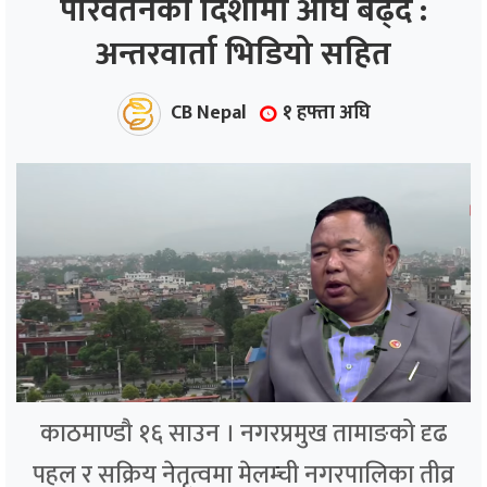
परिवर्तनको दिशामा अघि बढ्दै :
अन्तरवार्ता भिडियो सहित
ाज
्थ्य
CB Nepal
१ हफ्ता अघि
काठमाण्डौ १६ साउन । नगरप्रमुख तामाङको दृढ
पहल र सक्रिय नेतृत्वमा मेलम्ची नगरपालिका तीव्र