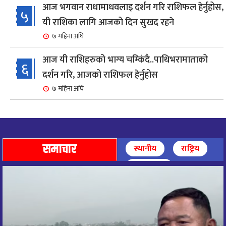
आज भगवान राधामाधवलाइ दर्शन गरि राशिफल हेर्नुहोस,
५
यी राशिका लागि आजको दिन सुखद रहने
७ महिना अघि
आज यी राशिहरुको भाग्य चम्किंदै..पाथिभरामाताको
६
दर्शन गरि, आजको राशिफल हेर्नुहोस
७ महिना अघि
शहरी विकासमन्त्री कुलमान घिसिङको समुपस्थितिमा
७
मेलम्ची खानेपानी आयोजनाको समस्या समाधान
९ महिना अघि
समाचार
स्थानीय
राष्ट्रिय
आज पाथिभारा माताको दर्शन गरि, दिनको सुरुवात गर्दै,
अन्तर्राष्ट्रिय
८
राशिफल हेर्नुहोस, यी रासिहरुको आज भाग्य उदय
९ महिना अघि
आज माताभगवती जगज्जननी पाथिभरादेवीको दर्शन गरि