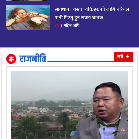
सावधान : यस्ता व्यक्तिहरुको लागि नरिवल
आजको राशिफल २०८२ भदाै ४ गते, बुधवार
१९
पानी पिउनु हुन सक्छ घातक
११ महिना अघि
१ महिना अघि
आजको राशिफल: अवसर र चुनौतीसँग दिन बित्नेछ,
२०
धैर्यले सफलता मिल्नेछ
११ महिना अघि
राजनीति
सबै