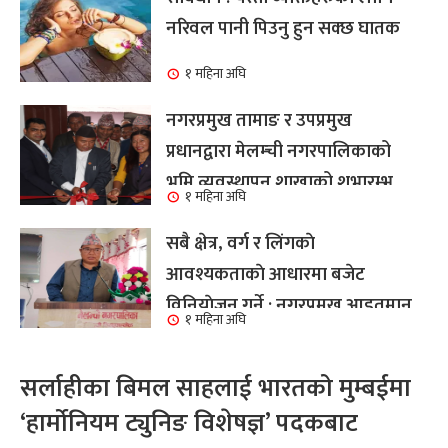
नरिवल पानी पिउनु हुन सक्छ घातक
१ महिना अघि
नगरप्रमुख तामाङ र उपप्रमुख
प्रधानद्वारा मेलम्ची नगरपालिकाको
भूमि व्यवस्थापन शाखाको शुभारम्भ
१ महिना अघि
कार्य सम्पन्न
सबै क्षेत्र, वर्ग र लिंगकाे
आवश्यकताकाे आधारमा बजेट
विनियाेजन गर्ने : नगरप्रमुख आइतमान
१ महिना अघि
तामाङ
सर्लाहीका बिमल साहलाई भारतको मुम्बईमा
‘हार्मोनियम ट्युनिङ विशेषज्ञ’ पदकबाट