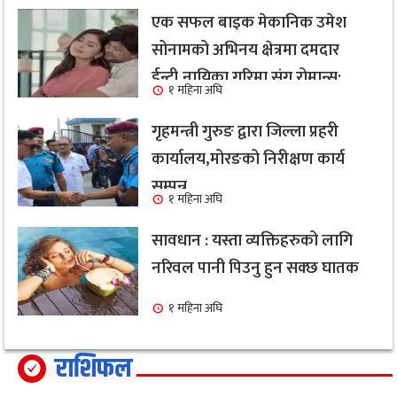
एक सफल बाइक मेकानिक उमेश
सोनामको अभिनय क्षेत्रमा दमदार
ईन्ट्री,नायिका गरिमा संग रोमान्स:
१ महिना अघि
हेर्नुहोस भिडियो ।
गृहमन्त्री गुरुङ द्वारा जिल्ला प्रहरी
कार्यालय,मोरङको निरीक्षण कार्य
सम्पन्न
१ महिना अघि
सावधान : यस्ता व्यक्तिहरुको लागि
नरिवल पानी पिउनु हुन सक्छ घातक
१ महिना अघि
राशिफल