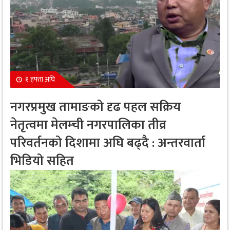
१ हफ्ता अघि
नगरप्रमुख तामाङको दृढ पहल सक्रिय
नेतृत्वमा मेलम्ची नगरपालिका तीव्र
परिवर्तनको दिशामा अघि बढ्दै : अन्तरवार्ता
भिडियो सहित