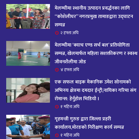
आज २०८२ साल भदौ १६ गते सोमबारको राशिफल
१४
मेलम्चीमा स्थानीय उत्पादन प्रवर्द्धनका लागि
११ महिना अघि
“कोशेलीघर” नगरप्रमुख तामाङद्वारा उद्घाटन
सम्पन्न
आजको राशिफल : २०८२ भदौ १२ गते बिहीवार, २८
२ हफ्ता अघि
१५
अगस्ट २०२५
मेलम्चीमा ‘क्याच एण्ड सर्भ बल’ प्रतियोगिता
११ महिना अघि
सम्पन्न, खेलमार्फत महिला सशक्तीकरण र स्वस्थ
जीवनशैलीमा जोड
आजको राशिफल – २०८२ साल भाद्र १० गते, मंगलबार
१६
४ हफ्ता अघि
११ महिना अघि
एक सफल बाइक मेकानिक उमेश सोनामको
आजको राशिफल – २०८२ साल भाद्र १० गते, मंगलबार
अभिनय क्षेत्रमा दमदार ईन्ट्री,नायिका गरिमा संग
१७
रोमान्स: हेर्नुहोस भिडियो ।
११ महिना अघि
१ महिना अघि
आजको राशिफल : आइतवार, ८ भदौ २०८२ (२४ अगस्ट
गृहमन्त्री गुरुङ द्वारा जिल्ला प्रहरी
१८
२०२५)
कार्यालय,मोरङको निरीक्षण कार्य सम्पन्न
११ महिना अघि
१ महिना अघि