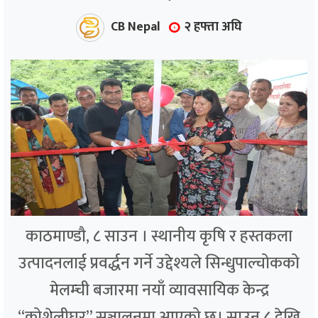
CB Nepal
२ हफ्ता अघि
काठमाण्डौ, ८ साउन । स्थानीय कृषि र हस्तकला
उत्पादनलाई प्रवर्द्धन गर्ने उद्देश्यले सिन्धुपाल्चोकको
मेलम्ची बजारमा नयाँ व्यावसायिक केन्द्र
“कोशेलीघर” सञ्चालनमा आएको छ। साउन ८ देखि