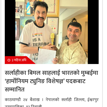
३ महिना अघि
सर्लाहीका बिमल साहलाई भारतको मुम्बईमा
‘हार्मोनियम ट्युनिङ विशेषज्ञ’ पदकबाट
सम्मानित
काठमाण्डौ २४ बैशाख । नेपालको सर्लाही जिल्ला, ईश्वरपुर
नगरपालिका–१३ निवासी...