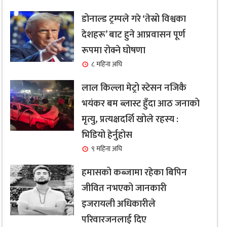
डोनाल्ड ट्रम्पले गरे ‘तेस्रो विश्वका
देशहरू’ बाट हुने आप्रवासन पूर्ण
रूपमा रोक्ने घोषणा
८ महिना अघि
लाल किल्ला मेट्रो स्टेसन नजिकै
भयंकर बम ब्लास्ट हुँदा आठ जनाको
मृत्यु, प्रत्यक्षदर्शि खोले रहस्य :
भिडियो हेर्नुहोस
९ महिना अघि
हमासको कब्जामा रहेका बिपिन
जीवित नभएको जानकारी
इजरायली अधिकारीले
परिवारजनलाई दिए