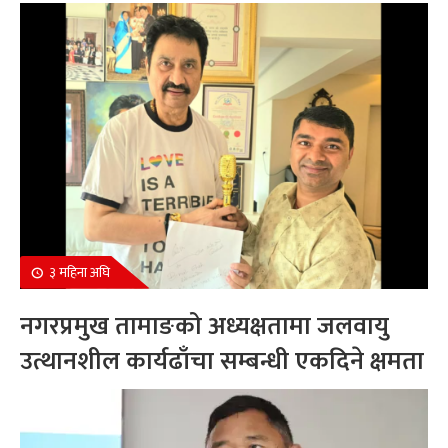
सम्मानित
३ महिना अघि
नगरप्रमुख तामाङको अध्यक्षतामा जलवायु
उत्थानशील कार्यढाँचा सम्बन्धी एकदिने क्षमता
अभिवृद्धि कार्यक्रम सम्पन्न