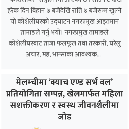
हरेक दिन बिहान ७ बजेदेखि राति ७ बजेसम्म खुल्ने
यो कोशेलीघरको उद्घाटन नगरप्रमुख आइतमान
तामाङले गर्नु भयो। नगरप्रमुख तामाङले
कोशेलीघरबाट ताजा फलफूल तथा तरकारी, घरेलु
अचार, मह, भान्साका आवश्यक...
मेलम्चीमा ‘क्याच एण्ड सर्भ बल’
प्रतियोगिता सम्पन्न, खेलमार्फत महिला
सशक्तीकरण र स्वस्थ जीवनशैलीमा
जोड