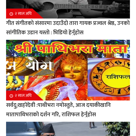
२ साल अघि
गीत संगीतको संसारमा उदाउँदो तारा गायक प्रज्वल श्रेष्ठ, उनको
सांगीतिक उडान यस्तो : भिडियो हेर्नुहोस
२ साल अघि
सर्वदु;खहरेदेवी :पाथीभरा नमोस्तुते, आज दयाकीखानि
मातापाथिभराको दर्शन गरि, राशिफल हेर्नुहोस