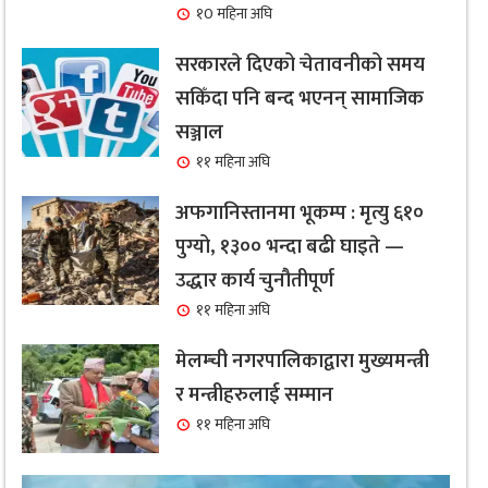
१0 महिना अघि
सरकारले दिएको चेतावनीको समय
सकिँदा पनि बन्द भएनन् सामाजिक
सञ्जाल
११ महिना अघि
अफगानिस्तानमा भूकम्प : मृत्यु ६१०
पुग्यो, १३०० भन्दा बढी घाइते —
उद्धार कार्य चुनौतीपूर्ण
११ महिना अघि
मेलम्ची नगरपालिकाद्वारा मुख्यमन्त्री
र मन्त्रीहरुलाई सम्मान
११ महिना अघि