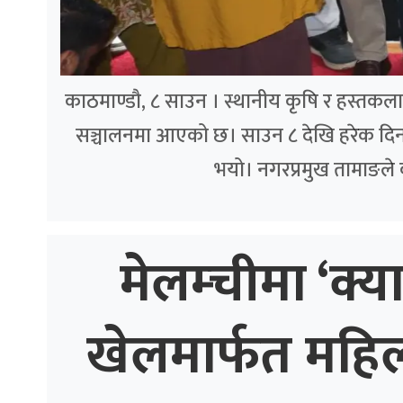
काठमाण्डौ, ८ साउन । स्थानीय कृषि र हस्तकला उत्
सञ्चालनमा आएको छ। साउन ८ देखि हरेक दिन 
भयो। नगरप्रमुख तामाङले
मेलम्चीमा ‘क्य
खेलमार्फत महि