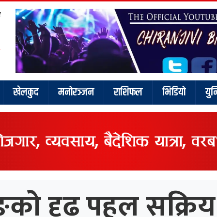
र
खेलकुद
मनोरञ्जन
राशिफल
भिडियो
युन
को दृढ पहल सक्रिय न