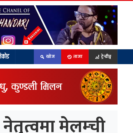
िकोड
खोज
ताजा
ट्रेन्डीङ्ग
ेतृत्वमा मेलम्ची