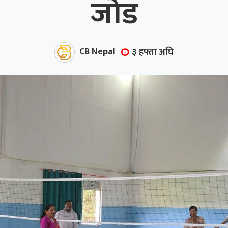
जोड
CB Nepal
३ हफ्ता अघि