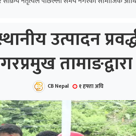
र सक्रिय नेतृत्वले पछिल्ला समय नगरको सामाजिक आर्थि
्थानीय उत्पादन प्रवर
प्रमुख तामाङद्वारा 
CB Nepal
१ हफ्ता अघि