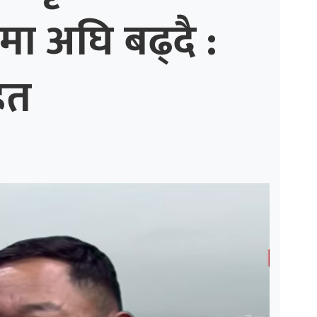
मा अघि बढ्दै :
ित