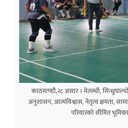
काठमाण्डौ,२८ असार । मेलम्ची, सिन्धुपाल
अनुशासन, आत्मविश्वास, नेतृत्व क्षमता, स
परिवारको सीमित भूमिकाभन्