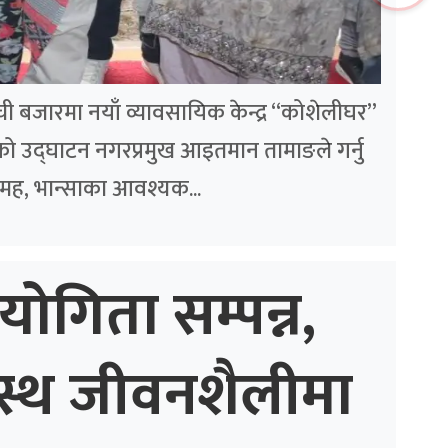
लम्ची बजारमा नयाँ व्यावसायिक केन्द्र “कोशेलीघर”
ो उद्घाटन नगरप्रमुख आइतमान तामाङले गर्नु
मह, भान्साका आवश्यक...
योगिता सम्पन्न,
स्थ जीवनशैलीमा