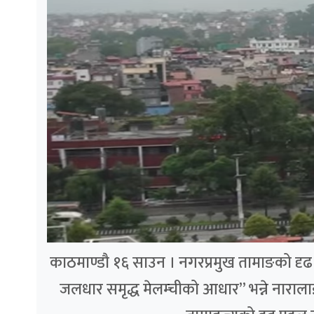
काठमाण्डौ १६ साउन । नगरप्रमुख तामाङको दृढ पह
जलधार समृद्ध मेलम्चीको आधार” भन्ने नाराला