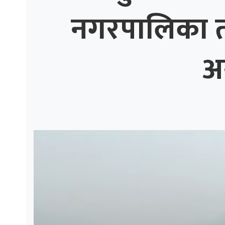
नगरपालिका तीव
ाज
्थ्य
अ