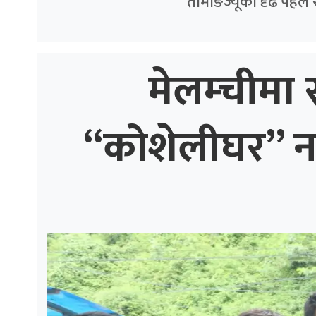
तामाङज्यूको दृढ पहल 
मेलम्चीमा स
“कोशेलीघर” नगर