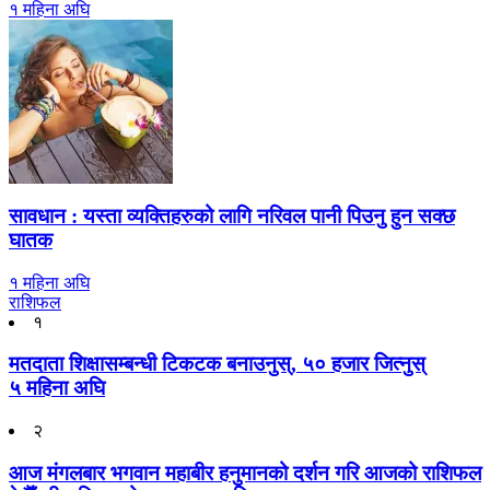
१ महिना अघि
सावधान : यस्ता व्यक्तिहरुको लागि नरिवल पानी पिउनु हुन सक्छ
घातक
१ महिना अघि
राशिफल
१
मतदाता शिक्षासम्बन्धी टिकटक बनाउनुस्, ५० हजार जित्नुस्
५ महिना अघि
२
आज मंगलबार भगवान महाबीर हनुमानको दर्शन गरि आजको राशिफल