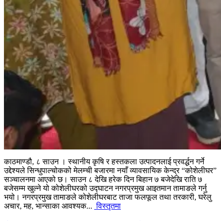
काठमाण्डौ, ८ साउन । स्थानीय कृषि र हस्तकला उत्पादनलाई प्रवर्द्धन गर्ने
उद्देश्यले सिन्धुपाल्चोकको मेलम्ची बजारमा नयाँ व्यावसायिक केन्द्र “कोशेलीघर”
सञ्चालनमा आएको छ। साउन ८ देखि हरेक दिन बिहान ७ बजेदेखि राति ७
बजेसम्म खुल्ने यो कोशेलीघरको उद्घाटन नगरप्रमुख आइतमान तामाङले गर्नु
भयो। नगरप्रमुख तामाङले कोशेलीघरबाट ताजा फलफूल तथा तरकारी, घरेलु
अचार, मह, भान्साका आवश्यक...
विस्तृतमा