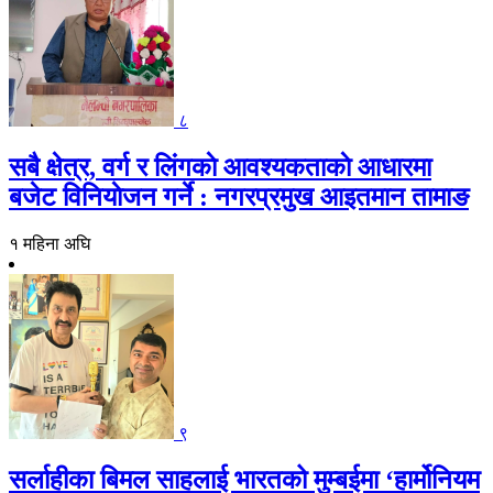
८
सबै क्षेत्र, वर्ग र लिंगकाे आवश्यकताकाे आधारमा
बजेट विनियाेजन गर्ने : नगरप्रमुख आइतमान तामाङ
१ महिना अघि
९
सर्लाहीका बिमल साहलाई भारतको मुम्बईमा ‘हार्मोनियम