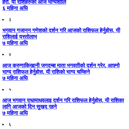
हेरौँ, यी राशिहरुको आज भाग्यशालि
६ महिना अघि
३
भगवान गजानन गणेशको दर्शन गरि आजको राशिफल हेर्नुहोस, यी
राशिलाई यस्तोलाभ
७ महिना अघि
४
आज करुणाकिखानी जगदम्बा माता भगवतीको दर्शन गरेर, आफ़्नो
भाग्य राशिफल हेर्नुहोस, यी राशिको भाग्य चम्किने
७ महिना अघि
५
आज भगवान राधामाधवलाइ दर्शन गरि राशिफल हेर्नुहोस, यी राशिका
लागि आजको दिन सुखद रहने
७ महिना अघि
६