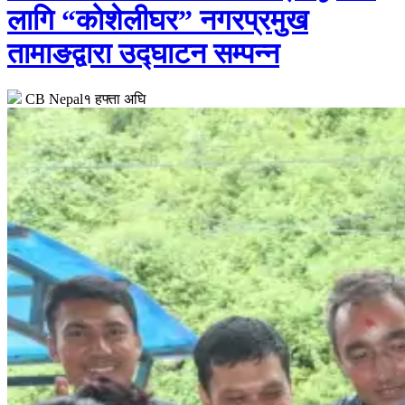
लागि “कोशेलीघर” नगरप्रमुख
तामाङद्वारा उद्घाटन सम्पन्न
CB Nepal
१ हफ्ता अघि