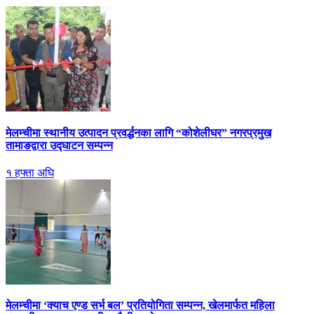
मेलम्चीमा स्थानीय उत्पादन प्रवर्द्धनका लागि “कोशेलीघर” नगरप्रमुख
तामाङद्वारा उद्घाटन सम्पन्न
१ हफ्ता अघि
मेलम्चीमा ‘क्याच एण्ड सर्भ बल’ प्रतियोगिता सम्पन्न, खेलमार्फत महिला