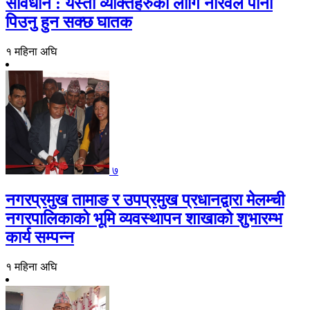
सावधान : यस्ता व्यक्तिहरुको लागि नरिवल पानी
पिउनु हुन सक्छ घातक
१ महिना अघि
७
नगरप्रमुख तामाङ र उपप्रमुख प्रधानद्वारा मेलम्ची
नगरपालिकाको भूमि व्यवस्थापन शाखाको शुभारम्भ
कार्य सम्पन्न
१ महिना अघि