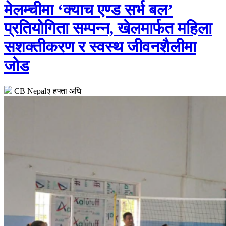
मेलम्चीमा ‘क्याच एण्ड सर्भ बल’
प्रतियोगिता सम्पन्न, खेलमार्फत महिला
सशक्तीकरण र स्वस्थ जीवनशैलीमा
जोड
CB Nepal
३ हफ्ता अघि