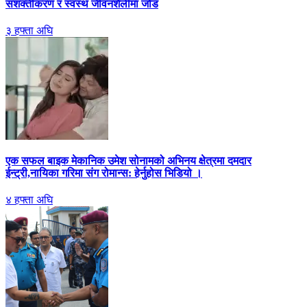
सशक्तीकरण र स्वस्थ जीवनशैलीमा जोड
३ हफ्ता अघि
एक सफल बाइक मेकानिक उमेश सोनामको अभिनय क्षेत्रमा दमदार
ईन्ट्री,नायिका गरिमा संग रोमान्स: हेर्नुहोस भिडियो ।
४ हफ्ता अघि