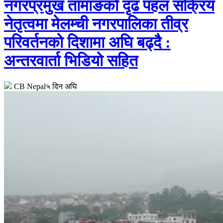
नगरप्रमुख तामाङको दृढ पहल सक्रिय
नेतृत्वमा मेलम्ची नगरपालिका तीव्र
परिवर्तनको दिशामा अघि बढ्दै :
अन्तरवार्ता भिडियो सहित
CB Nepal
५ दिन अघि