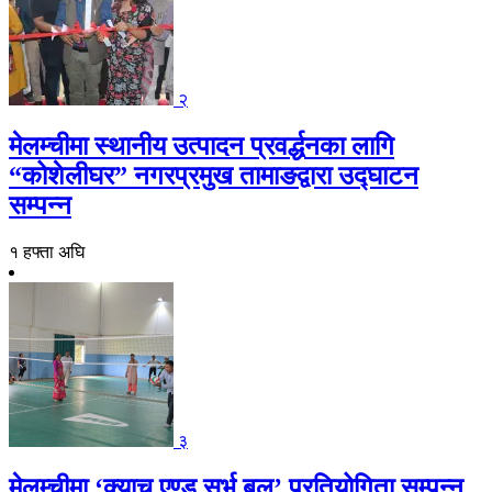
२
मेलम्चीमा स्थानीय उत्पादन प्रवर्द्धनका लागि
“कोशेलीघर” नगरप्रमुख तामाङद्वारा उद्घाटन
सम्पन्न
१ हफ्ता अघि
३
मेलम्चीमा ‘क्याच एण्ड सर्भ बल’ प्रतियोगिता सम्पन्न,