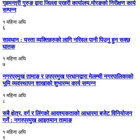
गृहमन्त्री गुरुङ द्वारा जिल्ला प्रहरी कार्यालय,मोरङको निरीक्षण कार्य
सम्पन्न
१ महिना अघि
६
सावधान : यस्ता व्यक्तिहरुको लागि नरिवल पानी पिउनु हुन सक्छ
घातक
१ महिना अघि
७
नगरप्रमुख तामाङ र उपप्रमुख प्रधानद्वारा मेलम्ची नगरपालिकाको
भूमि व्यवस्थापन शाखाको शुभारम्भ कार्य सम्पन्न
१ महिना अघि
८
सबै क्षेत्र, वर्ग र लिंगकाे आवश्यकताकाे आधारमा बजेट विनियाेजन
गर्ने : नगरप्रमुख आइतमान तामाङ
१ महिना अघि
९