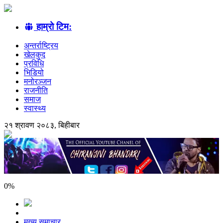
हाम्रो टिम:
अन्तर्राष्ट्रिय
खेलकुद
प्रविधि
भिडियो
मनोरञ्जन
राजनीति
समाज
स्वास्थ्य
२१ श्रावण २०८३, बिहीबार
0
%
मुख्य समाचार