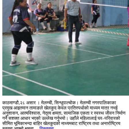
काठमाण्डौ,२८ असार । मेलम्ची, सिन्धुपाल्चोक। मेलम्ची नगरपालिकाका
प्रमुख आइतमान तामाङले खेलकुद केवल प्रतिस्पर्धाको माध्यम मात्र नभई
अनुशासन, आत्मविश्वास, नेतृत्व क्षमता, सामाजिक एकता र स्वस्थ जीवन निर्माण
गर्ने सशक्त आधार भएको उल्लेख गर्नुभयो। उहाँले महिलालाई घर–परिवारको
सीमित भूमिकाभन्दा बाहिर खेलकुदको माध्यमबाट राष्ट्रिय तथा अन्तर्राष्ट्रिय
स्तरमा आफ्नो क्षमता...
विस्तृतमा