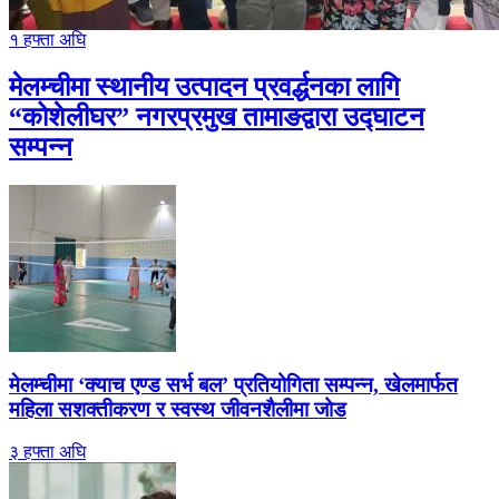
१ हफ्ता अघि
मेलम्चीमा स्थानीय उत्पादन प्रवर्द्धनका लागि
“कोशेलीघर” नगरप्रमुख तामाङद्वारा उद्घाटन
सम्पन्न
मेलम्चीमा ‘क्याच एण्ड सर्भ बल’ प्रतियोगिता सम्पन्न, खेलमार्फत
महिला सशक्तीकरण र स्वस्थ जीवनशैलीमा जोड
३ हफ्ता अघि