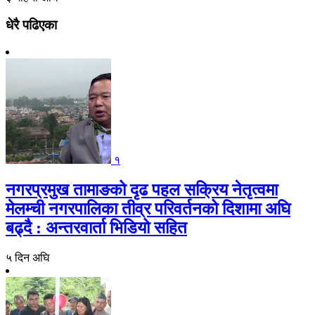
धेरै पढिएका
१
नगरप्रमुख तामाङको दृढ पहल सक्रिय नेतृत्वमा
मेलम्ची नगरपालिका तीव्र परिवर्तनको दिशामा अघि
बढ्दै : अन्तरवार्ता भिडियो सहित
५ दिन अघि