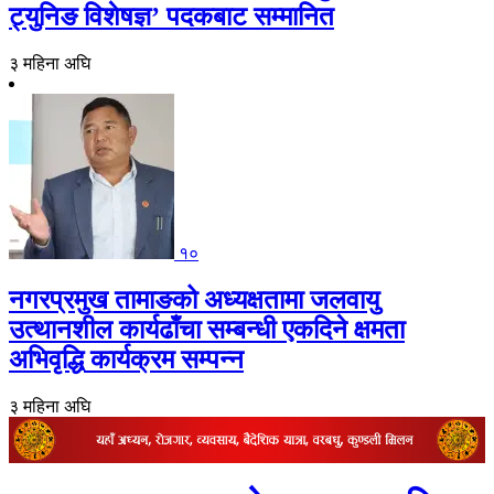
ट्युनिङ विशेषज्ञ’ पदकबाट सम्मानित
३ महिना अघि
१०
नगरप्रमुख तामाङको अध्यक्षतामा जलवायु
उत्थानशील कार्यढाँचा सम्बन्धी एकदिने क्षमता
अभिवृद्धि कार्यक्रम सम्पन्न
३ महिना अघि