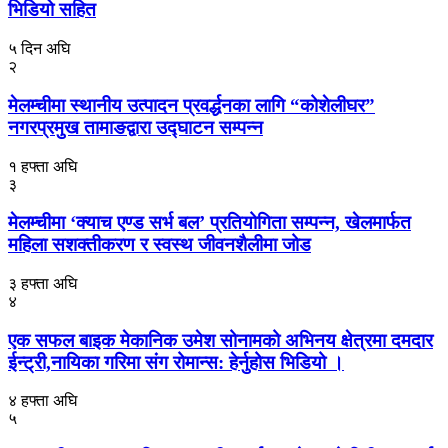
भिडियो सहित
५ दिन अघि
२
मेलम्चीमा स्थानीय उत्पादन प्रवर्द्धनका लागि “कोशेलीघर”
नगरप्रमुख तामाङद्वारा उद्घाटन सम्पन्न
१ हफ्ता अघि
३
मेलम्चीमा ‘क्याच एण्ड सर्भ बल’ प्रतियोगिता सम्पन्न, खेलमार्फत
महिला सशक्तीकरण र स्वस्थ जीवनशैलीमा जोड
३ हफ्ता अघि
४
एक सफल बाइक मेकानिक उमेश सोनामको अभिनय क्षेत्रमा दमदार
ईन्ट्री,नायिका गरिमा संग रोमान्स: हेर्नुहोस भिडियो ।
४ हफ्ता अघि
५