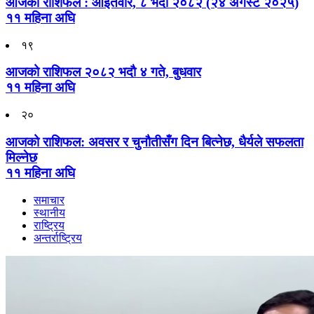
आजको राशिफल : आइतवार, ८ भदौ २०८२ (२४ अगस्ट २०२५)
११ महिना अघि
१९
आजको राशिफल २०८२ भदाै ४ गते, बुधवार
११ महिना अघि
२०
आजको राशिफल: अवसर र चुनौतीसँग दिन बित्नेछ, धैर्यले सफलता
मिल्नेछ
११ महिना अघि
समाचार
स्थानीय
राष्ट्रिय
अन्तर्राष्ट्रिय