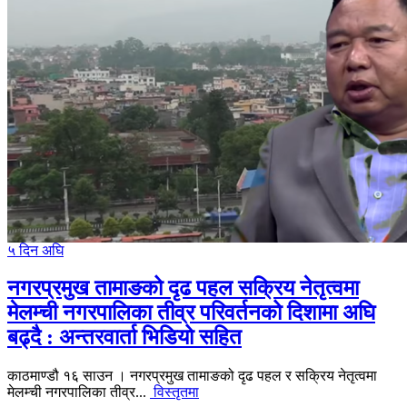
५ दिन अघि
नगरप्रमुख तामाङको दृढ पहल सक्रिय नेतृत्वमा
मेलम्ची नगरपालिका तीव्र परिवर्तनको दिशामा अघि
बढ्दै : अन्तरवार्ता भिडियो सहित
काठमाण्डौ १६ साउन । नगरप्रमुख तामाङको दृढ पहल र सक्रिय नेतृत्वमा
मेलम्ची नगरपालिका तीव्र...
विस्तृतमा