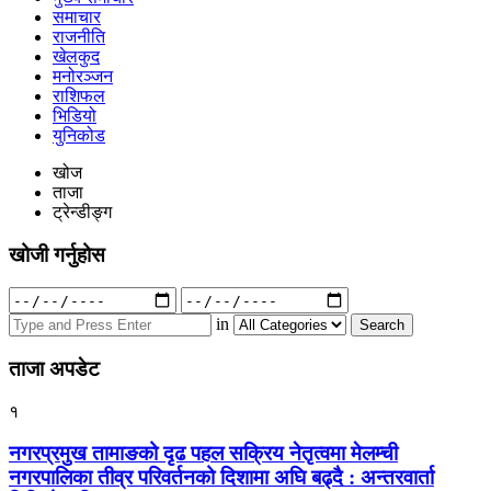
समाचार
राजनीति
खेलकुद
मनोरञ्जन
राशिफल
भिडियो
युनिकोड
खोज
ताजा
ट्रेन्डीङ्ग
खोजी गर्नुहोस
Search
for:
in
ताजा अपडेट
१
नगरप्रमुख तामाङको दृढ पहल सक्रिय नेतृत्वमा मेलम्ची
नगरपालिका तीव्र परिवर्तनको दिशामा अघि बढ्दै : अन्तरवार्ता