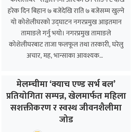
हरेक दिन बिहान ७ बजेदेखि राति ७ बजेसम्म खुल्ने
यो कोशेलीघरको उद्घाटन नगरप्रमुख आइतमान
तामाङले गर्नु भयो। नगरप्रमुख तामाङले
कोशेलीघरबाट ताजा फलफूल तथा तरकारी, घरेलु
अचार, मह, भान्साका आवश्यक...
मेलम्चीमा ‘क्याच एण्ड सर्भ बल’
प्रतियोगिता सम्पन्न, खेलमार्फत महिला
सशक्तीकरण र स्वस्थ जीवनशैलीमा
जोड