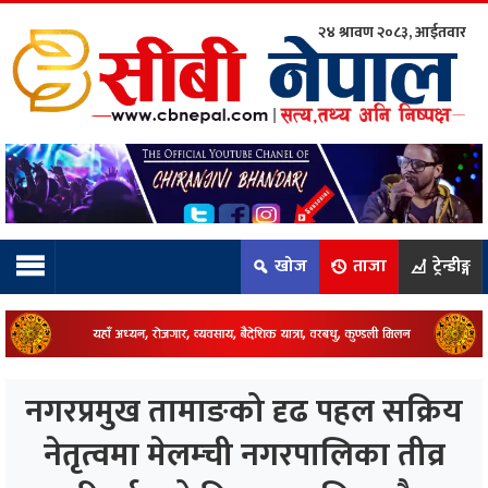
२४ श्रावण २०८३, आईतवार
ाम्रो टिम:
राष्ट्रिय
कुद
खोज
ताजा
ट्रेन्डीङ्ग
धि
ियो
नगरप्रमुख तामाङको दृढ पहल सक्रिय
ञ्जन
नेतृत्वमा मेलम्ची नगरपालिका तीव्र
नीति