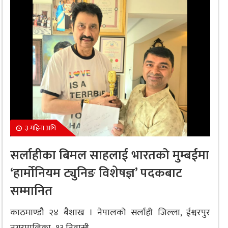
३ महिना अघि
सर्लाहीका बिमल साहलाई भारतको मुम्बईमा
‘हार्मोनियम ट्युनिङ विशेषज्ञ’ पदकबाट
सम्मानित
काठमाण्डौ २४ बैशाख । नेपालको सर्लाही जिल्ला, ईश्वरपुर
नगरपालिका–१३ निवासी...