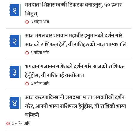
मतदाता शिक्षासम्बन्धी टिकटक बनाउनुस्, ५० हजार
१
जित्नुस्
५ महिना अघि
आज मंगलबार भगवान महाबीर हनुमानको दर्शन गरि
२
आजको राशिफल हेरौँ, यी राशिहरुको आज भाग्यशालि
६ महिना अघि
भगवान गजानन गणेशको दर्शन गरि आजको राशिफल
३
हेर्नुहोस, यी राशिलाई यस्तोलाभ
७ महिना अघि
आज करुणाकिखानी जगदम्बा माता भगवतीको दर्शन
४
गरेर, आफ़्नो भाग्य राशिफल हेर्नुहोस, यी राशिको भाग्य
चम्किने
७ महिना अघि