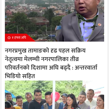
१ हफ्ता अघि
नगरप्रमुख तामाङको दृढ पहल सक्रिय
नेतृत्वमा मेलम्ची नगरपालिका तीव्र
परिवर्तनको दिशामा अघि बढ्दै : अन्तरवार्ता
भिडियो सहित