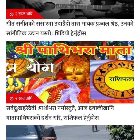
२ साल अघि
गीत संगीतको संसारमा उदाउँदो तारा गायक प्रज्वल श्रेष्ठ, उनको
सांगीतिक उडान यस्तो : भिडियो हेर्नुहोस
२ साल अघि
सर्वदु;खहरेदेवी :पाथीभरा नमोस्तुते, आज दयाकीखानि
मातापाथिभराको दर्शन गरि, राशिफल हेर्नुहोस