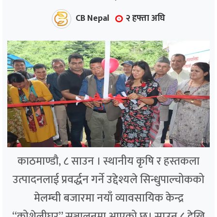
CB Nepal
२ हफ्ता अघि
काठमाण्डौ, ८ साउन । स्थानीय कृषि र हस्तकला
उत्पादनलाई प्रवर्द्धन गर्ने उद्देश्यले सिन्धुपाल्चोकको
मेलम्ची बजारमा नयाँ व्यावसायिक केन्द्र
“कोशेलीघर” सञ्चालनमा आएको छ। साउन ८ देखि