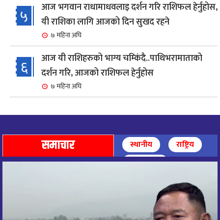
आज भगवान राधामाधवलाइ दर्शन गरि राशिफल हेर्नुहोस,
५
यी राशिका लागि आजको दिन सुखद रहने
७ महिना अघि
आज यी राशिहरुको भाग्य चम्किंदै..पाथिभरामाताको
६
दर्शन गरि, आजको राशिफल हेर्नुहोस
७ महिना अघि
शहरी विकासमन्त्री कुलमान घिसिङको समुपस्थितिमा
७
मेलम्ची खानेपानी आयोजनाको समस्या समाधान
८ महिना अघि
समाचार
स्थानीय
राष्ट्रिय
आज पाथिभारा माताको दर्शन गरि, दिनको सुरुवात गर्दै,
अन्तर्राष्ट्रिय
८
राशिफल हेर्नुहोस, यी रासिहरुको आज भाग्य उदय
९ महिना अघि
आज माताभगवती जगज्जननी पाथिभरादेवीको दर्शन गरि