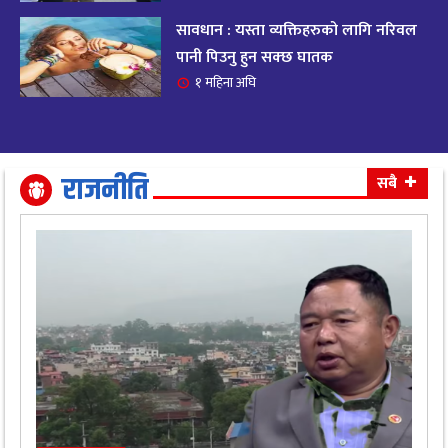
सावधान : यस्ता व्यक्तिहरुको लागि नरिवल
आजको राशिफल २०८२ भदाै ४ गते, बुधवार
१९
पानी पिउनु हुन सक्छ घातक
११ महिना अघि
१ महिना अघि
आजको राशिफल: अवसर र चुनौतीसँग दिन बित्नेछ,
२०
धैर्यले सफलता मिल्नेछ
११ महिना अघि
राजनीति
सबै