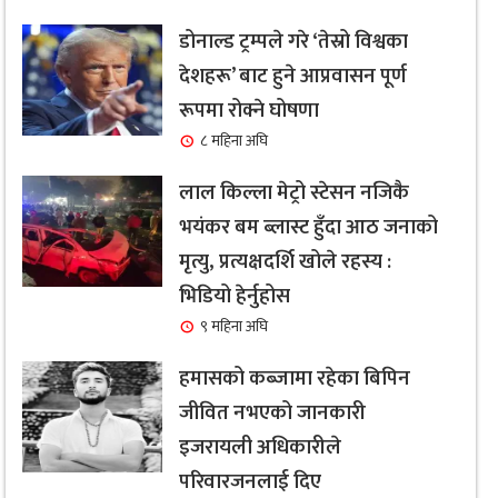
डोनाल्ड ट्रम्पले गरे ‘तेस्रो विश्वका
देशहरू’ बाट हुने आप्रवासन पूर्ण
रूपमा रोक्ने घोषणा
८ महिना अघि
लाल किल्ला मेट्रो स्टेसन नजिकै
भयंकर बम ब्लास्ट हुँदा आठ जनाको
मृत्यु, प्रत्यक्षदर्शि खोले रहस्य :
भिडियो हेर्नुहोस
९ महिना अघि
हमासको कब्जामा रहेका बिपिन
जीवित नभएको जानकारी
इजरायली अधिकारीले
परिवारजनलाई दिए