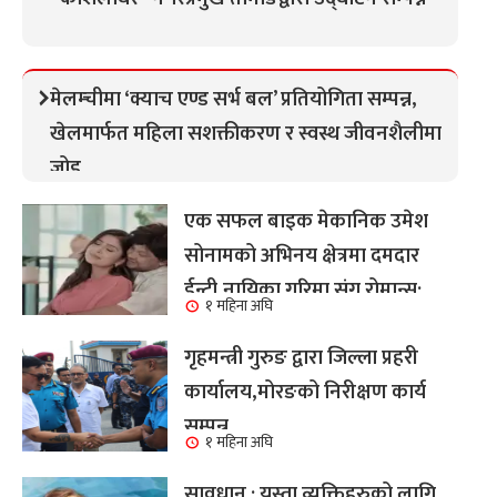
मेलम्चीमा ‘क्याच एण्ड सर्भ बल’ प्रतियोगिता सम्पन्न,
खेलमार्फत महिला सशक्तीकरण र स्वस्थ जीवनशैलीमा
जोड
एक सफल बाइक मेकानिक उमेश
सोनामको अभिनय क्षेत्रमा दमदार
ईन्ट्री,नायिका गरिमा संग रोमान्स:
१ महिना अघि
हेर्नुहोस भिडियो ।
गृहमन्त्री गुरुङ द्वारा जिल्ला प्रहरी
कार्यालय,मोरङको निरीक्षण कार्य
सम्पन्न
१ महिना अघि
सावधान : यस्ता व्यक्तिहरुको लागि