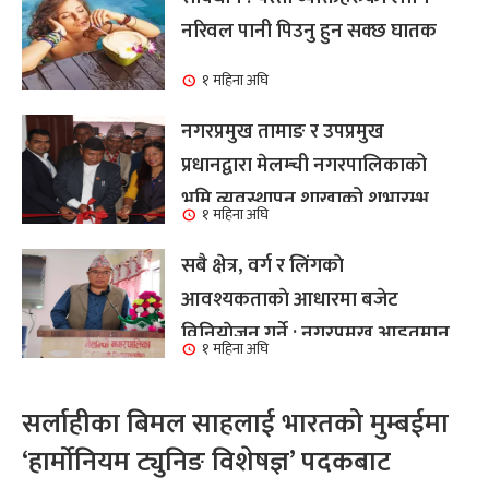
नरिवल पानी पिउनु हुन सक्छ घातक
१ महिना अघि
नगरप्रमुख तामाङ र उपप्रमुख
प्रधानद्वारा मेलम्ची नगरपालिकाको
भूमि व्यवस्थापन शाखाको शुभारम्भ
१ महिना अघि
कार्य सम्पन्न
सबै क्षेत्र, वर्ग र लिंगकाे
आवश्यकताकाे आधारमा बजेट
विनियाेजन गर्ने : नगरप्रमुख आइतमान
१ महिना अघि
तामाङ
सर्लाहीका बिमल साहलाई भारतको मुम्बईमा
‘हार्मोनियम ट्युनिङ विशेषज्ञ’ पदकबाट