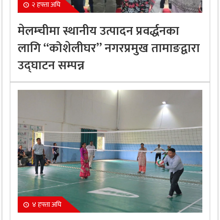
२ हफ्ता अघि
मेलम्चीमा स्थानीय उत्पादन प्रवर्द्धनका
लागि “कोशेलीघर” नगरप्रमुख तामाङद्वारा
उद्घाटन सम्पन्न
४ हफ्ता अघि