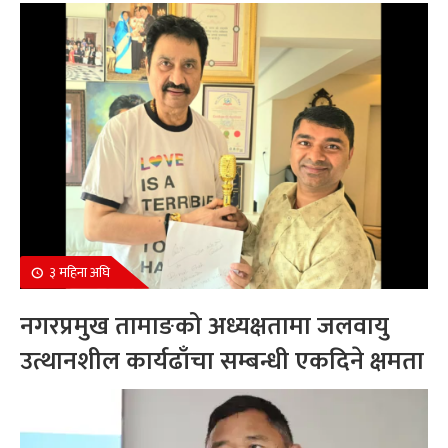
सम्मानित
३ महिना अघि
नगरप्रमुख तामाङको अध्यक्षतामा जलवायु
उत्थानशील कार्यढाँचा सम्बन्धी एकदिने क्षमता
अभिवृद्धि कार्यक्रम सम्पन्न