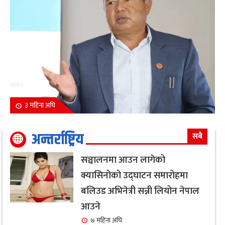
३ महिना अघि
अन्तर्राष्ट्रिय
सबै
सञ्चालनमा आउन लागेको
क्यासिनोको उद्घाटन समारोहमा
बलिउड अभिनेत्री सन्नी लियोन नेपाल
आउने
७ महिना अघि