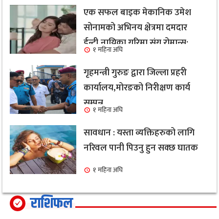
एक सफल बाइक मेकानिक उमेश
सोनामको अभिनय क्षेत्रमा दमदार
ईन्ट्री,नायिका गरिमा संग रोमान्स:
१ महिना अघि
हेर्नुहोस भिडियो ।
गृहमन्त्री गुरुङ द्वारा जिल्ला प्रहरी
कार्यालय,मोरङको निरीक्षण कार्य
सम्पन्न
१ महिना अघि
सावधान : यस्ता व्यक्तिहरुको लागि
नरिवल पानी पिउनु हुन सक्छ घातक
१ महिना अघि
राशिफल