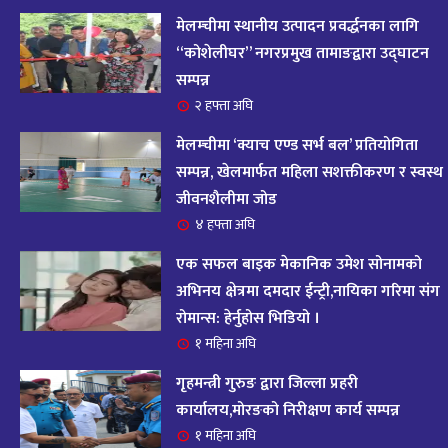
आज २०८२ साल भदौ १६ गते सोमबारको राशिफल
१४
मेलम्चीमा स्थानीय उत्पादन प्रवर्द्धनका लागि
११ महिना अघि
“कोशेलीघर” नगरप्रमुख तामाङद्वारा उद्घाटन
सम्पन्न
आजको राशिफल : २०८२ भदौ १२ गते बिहीवार, २८
२ हफ्ता अघि
१५
अगस्ट २०२५
मेलम्चीमा ‘क्याच एण्ड सर्भ बल’ प्रतियोगिता
११ महिना अघि
सम्पन्न, खेलमार्फत महिला सशक्तीकरण र स्वस्थ
जीवनशैलीमा जोड
आजको राशिफल – २०८२ साल भाद्र १० गते, मंगलबार
१६
४ हफ्ता अघि
११ महिना अघि
एक सफल बाइक मेकानिक उमेश सोनामको
आजको राशिफल – २०८२ साल भाद्र १० गते, मंगलबार
अभिनय क्षेत्रमा दमदार ईन्ट्री,नायिका गरिमा संग
१७
रोमान्स: हेर्नुहोस भिडियो ।
११ महिना अघि
१ महिना अघि
आजको राशिफल : आइतवार, ८ भदौ २०८२ (२४ अगस्ट
गृहमन्त्री गुरुङ द्वारा जिल्ला प्रहरी
१८
२०२५)
कार्यालय,मोरङको निरीक्षण कार्य सम्पन्न
११ महिना अघि
१ महिना अघि