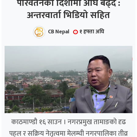
परिवर्तनको दिशामा अघि बढ्दै :
अन्तरवार्ता भिडियो सहित
ाज
्थ्य
CB Nepal
१ हफ्ता अघि
काठमाण्डौ १६ साउन । नगरप्रमुख तामाङको दृढ
पहल र सक्रिय नेतृत्वमा मेलम्ची नगरपालिका तीव्र