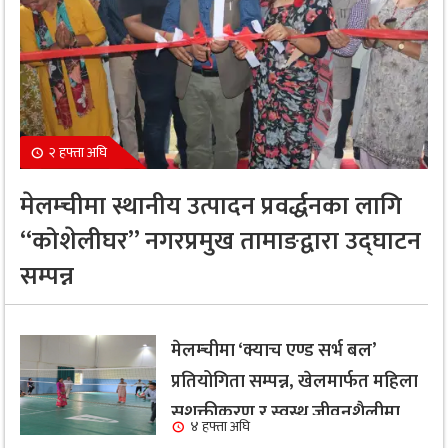
२ हफ्ता अघि
मेलम्चीमा स्थानीय उत्पादन प्रवर्द्धनका लागि
“कोशेलीघर” नगरप्रमुख तामाङद्वारा उद्घाटन
सम्पन्न
मेलम्चीमा ‘क्याच एण्ड सर्भ बल’
प्रतियोगिता सम्पन्न, खेलमार्फत महिला
सशक्तीकरण र स्वस्थ जीवनशैलीमा
४ हफ्ता अघि
जोड