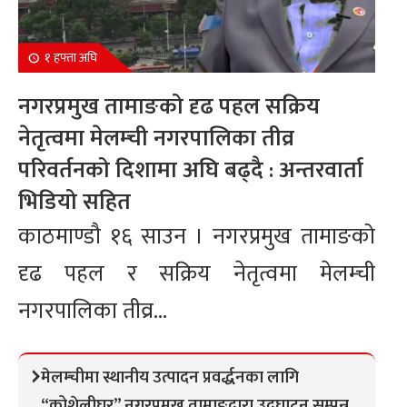
१ हफ्ता अघि
नगरप्रमुख तामाङको दृढ पहल सक्रिय
नेतृत्वमा मेलम्ची नगरपालिका तीव्र
परिवर्तनको दिशामा अघि बढ्दै : अन्तरवार्ता
भिडियो सहित
काठमाण्डौ १६ साउन । नगरप्रमुख तामाङको
दृढ पहल र सक्रिय नेतृत्वमा मेलम्ची
नगरपालिका तीव्र...
मेलम्चीमा स्थानीय उत्पादन प्रवर्द्धनका लागि
“कोशेलीघर” नगरप्रमुख तामाङद्वारा उद्घाटन सम्पन्न