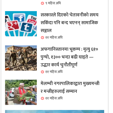
९ महिना अघि
सरकारले दिएको चेतावनीको समय
सकिँदा पनि बन्द भएनन् सामाजिक
सञ्जाल
११ महिना अघि
अफगानिस्तानमा भूकम्प : मृत्यु ६१०
पुग्यो, १३०० भन्दा बढी घाइते —
उद्धार कार्य चुनौतीपूर्ण
११ महिना अघि
मेलम्ची नगरपालिकाद्वारा मुख्यमन्त्री
र मन्त्रीहरुलाई सम्मान
११ महिना अघि