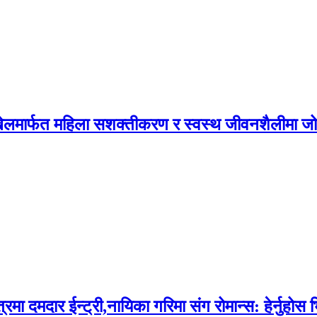
न, खेलमार्फत महिला सशक्तीकरण र स्वस्थ जीवनशैलीमा ज
दमदार ईन्ट्री,नायिका गरिमा संग रोमान्स: हेर्नुहोस 