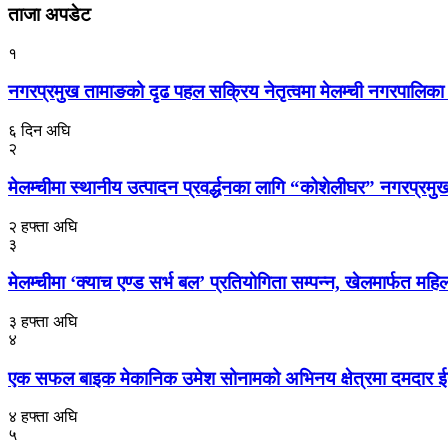
ताजा अपडेट
१
नगरप्रमुख तामाङको दृढ पहल सक्रिय नेतृत्वमा मेलम्ची नगरपालिका त
६ दिन अघि
२
मेलम्चीमा स्थानीय उत्पादन प्रवर्द्धनका लागि “कोशेलीघर” नगरप्रमुख
२ हफ्ता अघि
३
मेलम्चीमा ‘क्याच एण्ड सर्भ बल’ प्रतियोगिता सम्पन्न, खेलमार्फत 
३ हफ्ता अघि
४
एक सफल बाइक मेकानिक उमेश सोनामको अभिनय क्षेत्रमा दमदार ईन्ट्र
४ हफ्ता अघि
५