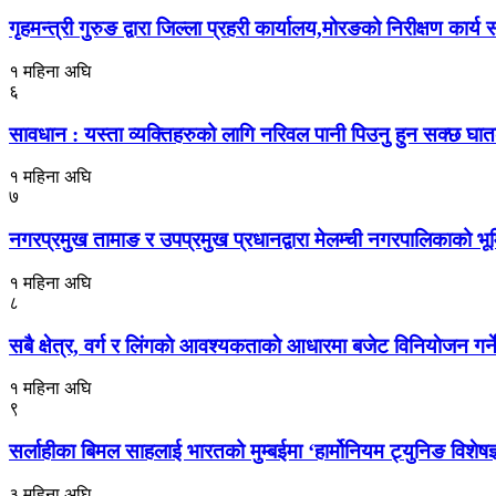
गृहमन्त्री गुरुङ द्वारा जिल्ला प्रहरी कार्यालय,मोरङको निरीक्षण कार्य स
१ महिना अघि
६
सावधान : यस्ता व्यक्तिहरुको लागि नरिवल पानी पिउनु हुन सक्छ घा
१ महिना अघि
७
नगरप्रमुख तामाङ र उपप्रमुख प्रधानद्वारा मेलम्ची नगरपालिकाको भूमि
१ महिना अघि
८
सबै क्षेत्र, वर्ग र लिंगकाे आवश्यकताकाे आधारमा बजेट विनियाेजन ग
१ महिना अघि
९
सर्लाहीका बिमल साहलाई भारतको मुम्बईमा ‘हार्मोनियम ट्युनिङ विशेष
३ महिना अघि