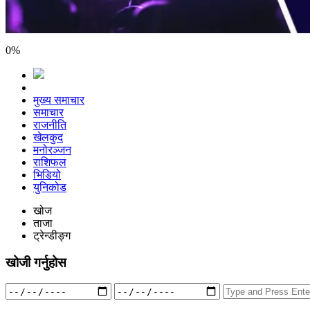
0
%
मुख्य समाचार
समाचार
राजनीति
खेलकुद
मनोरञ्जन
राशिफल
भिडियो
युनिकोड
खोज
ताजा
ट्रेन्डीङ्ग
खोजी गर्नुहोस
Search
for: