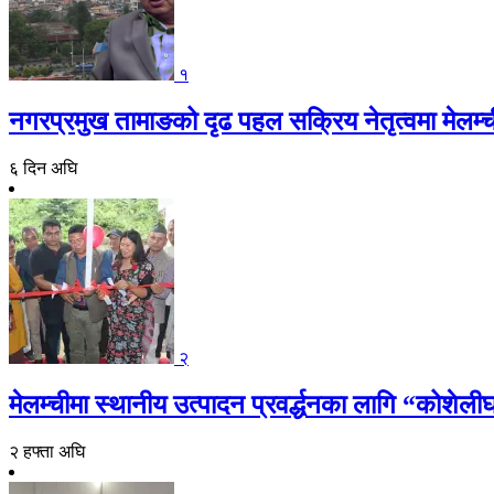
१
नगरप्रमुख तामाङको दृढ पहल सक्रिय नेतृत्वमा मेलम्च
६ दिन अघि
२
मेलम्चीमा स्थानीय उत्पादन प्रवर्द्धनका लागि “कोशेली
२ हफ्ता अघि