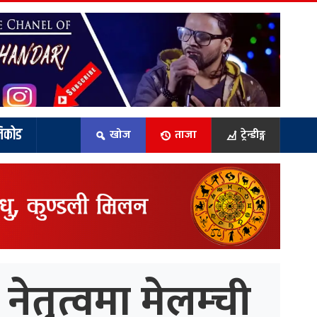
िकोड
खोज
ताजा
ट्रेन्डीङ्ग
ेतृत्वमा मेलम्ची