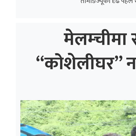
तामाङज्यूको दृढ पहल 
मेलम्चीमा स
“कोशेलीघर” नगर