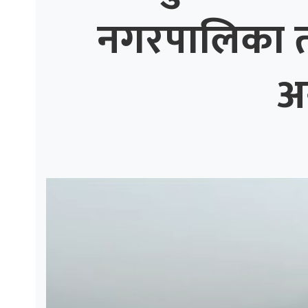
नगरपालिका तीव
ाज
्थ्य
अ