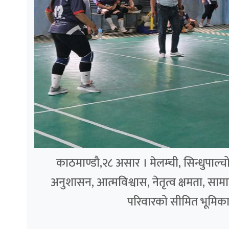
काठमाण्डौ,२८ असार । मेलम्ची, सिन्धुपाल
अनुशासन, आत्मविश्वास, नेतृत्व क्षमता, स
परिवारको सीमित भूमिकाभन्