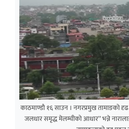
काठमाण्डौ १६ साउन । नगरप्रमुख तामाङको दृढ पह
जलधार समृद्ध मेलम्चीको आधार” भन्ने नाराला