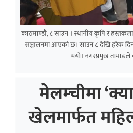
काठमाण्डौ, ८ साउन । स्थानीय कृषि र हस्तकला उत्
सञ्चालनमा आएको छ। साउन ८ देखि हरेक दिन 
भयो। नगरप्रमुख तामाङले
मेलम्चीमा ‘क्य
खेलमार्फत महि