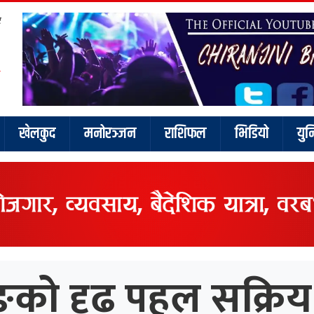
र
खेलकुद
मनोरञ्जन
राशिफल
भिडियो
युन
को दृढ पहल सक्रिय न