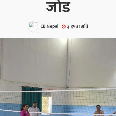
जोड
CB Nepal
३ हफ्ता अघि