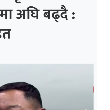
मा अघि बढ्दै :
ित