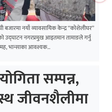
लम्ची बजारमा नयाँ व्यावसायिक केन्द्र “कोशेलीघर”
ो उद्घाटन नगरप्रमुख आइतमान तामाङले गर्नु
मह, भान्साका आवश्यक...
योगिता सम्पन्न,
स्थ जीवनशैलीमा