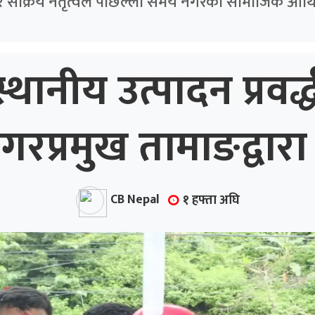
र सक्रिय नेतृत्वले पछिल्ला समय नगरको सामाजिक आर्थि
्थानीय उत्पादन प्रवर
प्रमुख तामाङद्वारा 
CB Nepal
१ हफ्ता अघि