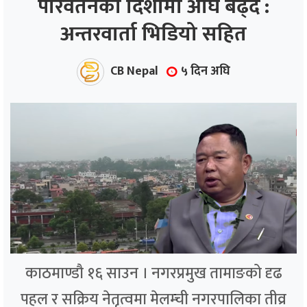
परिवर्तनको दिशामा अघि बढ्दै :
अन्तरवार्ता भिडियो सहित
ाज
्थ्य
CB Nepal
५ दिन अघि
काठमाण्डौ १६ साउन । नगरप्रमुख तामाङको दृढ
पहल र सक्रिय नेतृत्वमा मेलम्ची नगरपालिका तीव्र