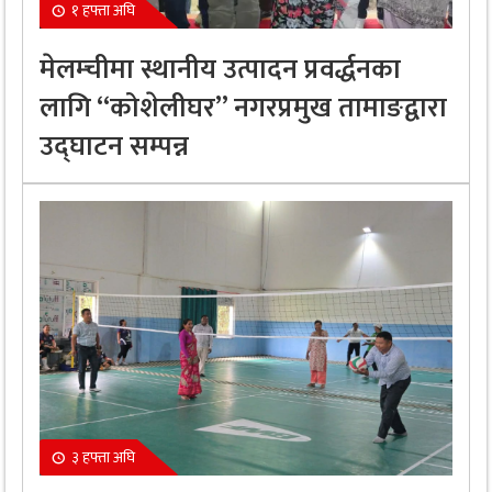
१ हफ्ता अघि
मेलम्चीमा स्थानीय उत्पादन प्रवर्द्धनका
लागि “कोशेलीघर” नगरप्रमुख तामाङद्वारा
उद्घाटन सम्पन्न
३ हफ्ता अघि