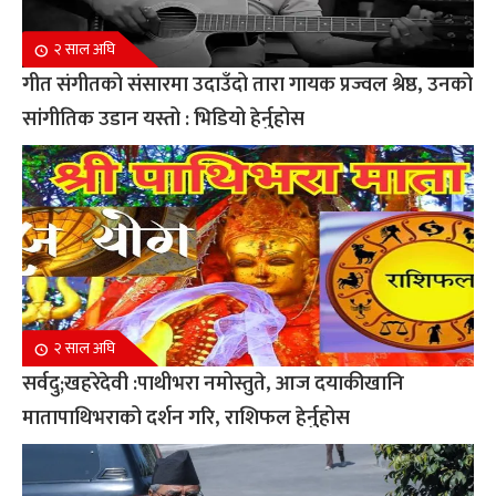
२ साल अघि
गीत संगीतको संसारमा उदाउँदो तारा गायक प्रज्वल श्रेष्ठ, उनको
सांगीतिक उडान यस्तो : भिडियो हेर्नुहोस
२ साल अघि
सर्वदु;खहरेदेवी :पाथीभरा नमोस्तुते, आज दयाकीखानि
मातापाथिभराको दर्शन गरि, राशिफल हेर्नुहोस