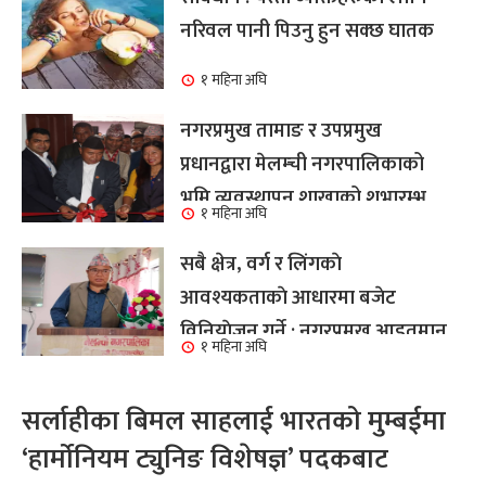
नरिवल पानी पिउनु हुन सक्छ घातक
१ महिना अघि
नगरप्रमुख तामाङ र उपप्रमुख
प्रधानद्वारा मेलम्ची नगरपालिकाको
भूमि व्यवस्थापन शाखाको शुभारम्भ
१ महिना अघि
कार्य सम्पन्न
सबै क्षेत्र, वर्ग र लिंगकाे
आवश्यकताकाे आधारमा बजेट
विनियाेजन गर्ने : नगरप्रमुख आइतमान
१ महिना अघि
तामाङ
सर्लाहीका बिमल साहलाई भारतको मुम्बईमा
‘हार्मोनियम ट्युनिङ विशेषज्ञ’ पदकबाट