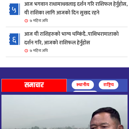
आज भगवान राधामाधवलाइ दर्शन गरि राशिफल हेर्नुहोस,
५
यी राशिका लागि आजको दिन सुखद रहने
७ महिना अघि
आज यी राशिहरुको भाग्य चम्किंदै..पाथिभरामाताको
६
दर्शन गरि, आजको राशिफल हेर्नुहोस
७ महिना अघि
शहरी विकासमन्त्री कुलमान घिसिङको समुपस्थितिमा
७
मेलम्ची खानेपानी आयोजनाको समस्या समाधान
८ महिना अघि
समाचार
स्थानीय
राष्ट्रिय
आज पाथिभारा माताको दर्शन गरि, दिनको सुरुवात गर्दै,
अन्तर्राष्ट्रिय
८
राशिफल हेर्नुहोस, यी रासिहरुको आज भाग्य उदय
९ महिना अघि
आज माताभगवती जगज्जननी पाथिभरादेवीको दर्शन गरि