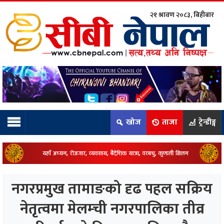
२१ श्रावण २०८३, बिहीबार
ाम्रो टिम:
राष्ट्रिय
कुद
खोज
ताजा
ट्रेन्डीङ्ग
धि
ियो
नगरप्रमुख तामाङको दृढ पहल सक्रिय
ञ्जन
नेतृत्वमा मेलम्ची नगरपालिका तीव्र
नीति