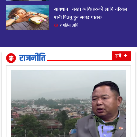
सावधान : यस्ता व्यक्तिहरुको लागि नरिवल
आजको राशिफल २०८२ भदाै ४ गते, बुधवार
१९
पानी पिउनु हुन सक्छ घातक
११ महिना अघि
१ महिना अघि
आजको राशिफल: अवसर र चुनौतीसँग दिन बित्नेछ,
२०
धैर्यले सफलता मिल्नेछ
११ महिना अघि
राजनीति
सबै