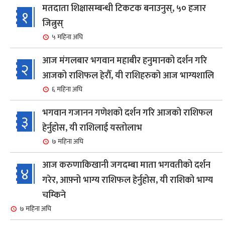
मतदाता शिक्षासम्बन्धी टिकटक बनाउनुस्, ५० हजार
१
जित्नुस्
५ महिना अघि
आज मंगलबार भगवान महाबीर हनुमानको दर्शन गरि
२
आजको राशिफल हेरौँ, यी राशिहरुको आज भाग्यशालि
६ महिना अघि
भगवान गजानन गणेशको दर्शन गरि आजको राशिफल
३
हेर्नुहोस, यी राशिलाई यस्तोलाभ
७ महिना अघि
आज करुणाकिखानी जगदम्बा माता भगवतीको दर्शन
४
गरेर, आफ़्नो भाग्य राशिफल हेर्नुहोस, यी राशिको भाग्य
चम्किने
७ महिना अघि