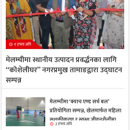
१ हफ्ता अघि
मेलम्चीमा स्थानीय उत्पादन प्रवर्द्धनका लागि
“कोशेलीघर” नगरप्रमुख तामाङद्वारा उद्घाटन
सम्पन्न
मेलम्चीमा ‘क्याच एण्ड सर्भ बल’
प्रतियोगिता सम्पन्न, खेलमार्फत महिला
सशक्तीकरण र स्वस्थ जीवनशैलीमा
३ हफ्ता अघि
जोड