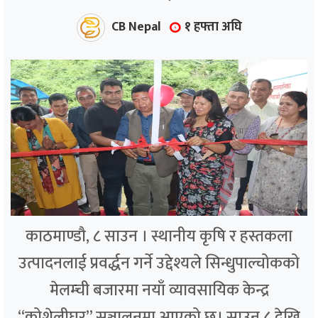
CB Nepal
१ हफ्ता अघि
काठमाण्डौ, ८ साउन । स्थानीय कृषि र हस्तकला
उत्पादनलाई प्रवर्द्धन गर्ने उद्देश्यले सिन्धुपाल्चोकको
मेलम्ची बजारमा नयाँ व्यावसायिक केन्द्र
“कोशेलीघर” सञ्चालनमा आएको छ। साउन ८ देखि