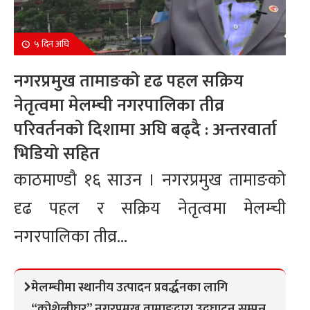
५ दिन अघि
नगरप्रमुख तामाङको दृढ पहल सक्रिय
नेतृत्वमा मेलम्ची नगरपालिका तीव्र
परिवर्तनको दिशामा अघि बढ्दै : अन्तरवार्ता
भिडियो सहित
काठमाण्डौ १६ साउन । नगरप्रमुख तामाङको
दृढ पहल र सक्रिय नेतृत्वमा मेलम्ची
नगरपालिका तीव्र...
मेलम्चीमा स्थानीय उत्पादन प्रवर्द्धनका लागि
“कोशेलीघर” नगरप्रमुख तामाङद्वारा उद्घाटन सम्पन्न