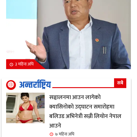
३ महिना अघि
अन्तर्राष्ट्रिय
सबै
सञ्चालनमा आउन लागेको
क्यासिनोको उद्घाटन समारोहमा
बलिउड अभिनेत्री सन्नी लियोन नेपाल
आउने
७ महिना अघि