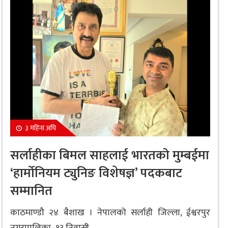
३ महिना अघि
सर्लाहीका बिमल साहलाई भारतको मुम्बईमा
‘हार्मोनियम ट्युनिङ विशेषज्ञ’ पदकबाट
सम्मानित
काठमाण्डौ २४ बैशाख । नेपालको सर्लाही जिल्ला, ईश्वरपुर
नगरपालिका–१३ निवासी...