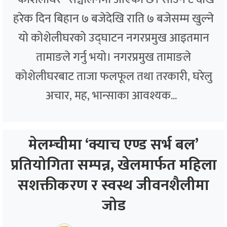
हरेक दिन बिहान ७ बजेदेखि राति ७ बजेसम्म खुल्ने
यो कोशेलीघरको उद्घाटन नगरप्रमुख आइतमान
तामाङले गर्नु भयो। नगरप्रमुख तामाङले
कोशेलीघरबाट ताजा फलफूल तथा तरकारी, घरेलु
अचार, मह, भान्साका आवश्यक...
मेलम्चीमा ‘क्याच एण्ड सर्भ बल’
प्रतियोगिता सम्पन्न, खेलमार्फत महिला
सशक्तीकरण र स्वस्थ जीवनशैलीमा
जोड