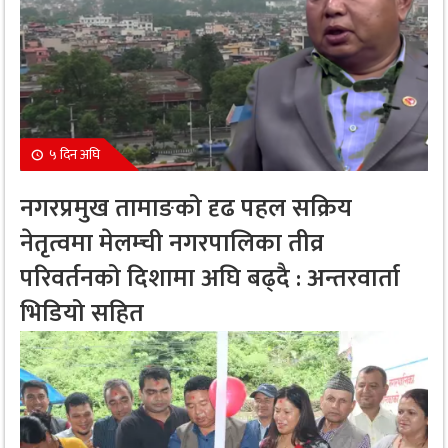
५ दिन अघि
नगरप्रमुख तामाङको दृढ पहल सक्रिय
नेतृत्वमा मेलम्ची नगरपालिका तीव्र
परिवर्तनको दिशामा अघि बढ्दै : अन्तरवार्ता
भिडियो सहित