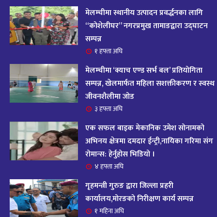
आज २०८२ साल भदौ १६ गते सोमबारको राशिफल
१४
मेलम्चीमा स्थानीय उत्पादन प्रवर्द्धनका लागि
११ महिना अघि
“कोशेलीघर” नगरप्रमुख तामाङद्वारा उद्घाटन
सम्पन्न
आजको राशिफल : २०८२ भदौ १२ गते बिहीवार, २८
१ हफ्ता अघि
१५
अगस्ट २०२५
मेलम्चीमा ‘क्याच एण्ड सर्भ बल’ प्रतियोगिता
११ महिना अघि
सम्पन्न, खेलमार्फत महिला सशक्तीकरण र स्वस्थ
जीवनशैलीमा जोड
आजको राशिफल – २०८२ साल भाद्र १० गते, मंगलबार
१६
३ हफ्ता अघि
११ महिना अघि
एक सफल बाइक मेकानिक उमेश सोनामको
आजको राशिफल – २०८२ साल भाद्र १० गते, मंगलबार
अभिनय क्षेत्रमा दमदार ईन्ट्री,नायिका गरिमा संग
१७
रोमान्स: हेर्नुहोस भिडियो ।
११ महिना अघि
४ हफ्ता अघि
आजको राशिफल : आइतवार, ८ भदौ २०८२ (२४ अगस्ट
गृहमन्त्री गुरुङ द्वारा जिल्ला प्रहरी
१८
२०२५)
कार्यालय,मोरङको निरीक्षण कार्य सम्पन्न
११ महिना अघि
१ महिना अघि