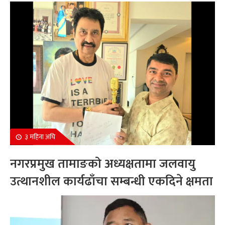
सम्मानित
३ महिना अघि
नगरप्रमुख तामाङको अध्यक्षतामा जलवायु
उत्थानशील कार्यढाँचा सम्बन्धी एकदिने क्षमता
अभिवृद्धि कार्यक्रम सम्पन्न