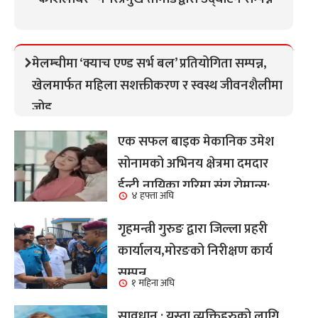
मेलम्चीमा ‘क्याच एण्ड सर्भ बल’ प्रतियोगिता सम्पन्न,
खेलमार्फत महिला सशक्तीकरण र स्वस्थ जीवनशैलीमा
जोड
एक सफल बाइक मेकानिक उमेश
सोनामको अभिनय क्षेत्रमा दमदार
ईन्ट्री,नायिका गरिमा संग रोमान्स:
४ हफ्ता अघि
हेर्नुहोस भिडियो ।
गृहमन्त्री गुरुङ द्वारा जिल्ला प्रहरी
कार्यालय,मोरङको निरीक्षण कार्य
सम्पन्न
१ महिना अघि
सावधान : यस्ता व्यक्तिहरुको लागि