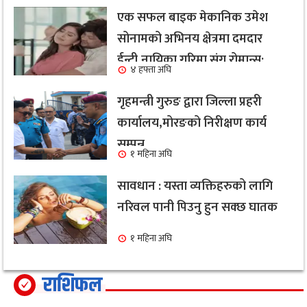
एक सफल बाइक मेकानिक उमेश
सोनामको अभिनय क्षेत्रमा दमदार
ईन्ट्री,नायिका गरिमा संग रोमान्स:
४ हफ्ता अघि
हेर्नुहोस भिडियो ।
गृहमन्त्री गुरुङ द्वारा जिल्ला प्रहरी
कार्यालय,मोरङको निरीक्षण कार्य
सम्पन्न
१ महिना अघि
सावधान : यस्ता व्यक्तिहरुको लागि
नरिवल पानी पिउनु हुन सक्छ घातक
१ महिना अघि
राशिफल