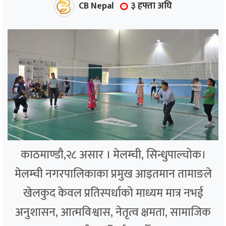
CB Nepal
३ हफ्ता अघि
काठमाण्डौ,२८ असार । मेलम्ची, सिन्धुपाल्चोक।
मेलम्ची नगरपालिकाका प्रमुख आइतमान तामाङले
खेलकुद केवल प्रतिस्पर्धाको माध्यम मात्र नभई
अनुशासन, आत्मविश्वास, नेतृत्व क्षमता, सामाजिक