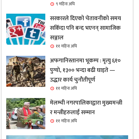
९ महिना अघि
सरकारले दिएको चेतावनीको समय
सकिँदा पनि बन्द भएनन् सामाजिक
सञ्जाल
११ महिना अघि
अफगानिस्तानमा भूकम्प : मृत्यु ६१०
पुग्यो, १३०० भन्दा बढी घाइते —
उद्धार कार्य चुनौतीपूर्ण
११ महिना अघि
मेलम्ची नगरपालिकाद्वारा मुख्यमन्त्री
र मन्त्रीहरुलाई सम्मान
११ महिना अघि