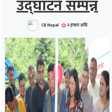
उद्घाटन सम्पन्न
CB Nepal
२ हफ्ता अघि