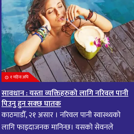
१ महिना अघि
सावधान : यस्ता व्यक्तिहरुको लागि नरिवल पानी
पिउनु हुन सक्छ घातक
काठमाडौँ, २१ असार । नरिवल पानी स्वास्थ्यको
लागि फाइदाजनक मानिन्छ। यसको सेवनले