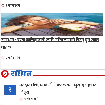
१ महिना अघि
सावधान : यस्ता व्यक्तिहरुको लागि नरिवल पानी पिउनु हुन सक्छ
घातक
१ महिना अघि
राशिफल
मतदाता शिक्षासम्बन्धी टिकटक बनाउनुस्, ५० हजार
१
जित्नुस्
५ महिना अघि