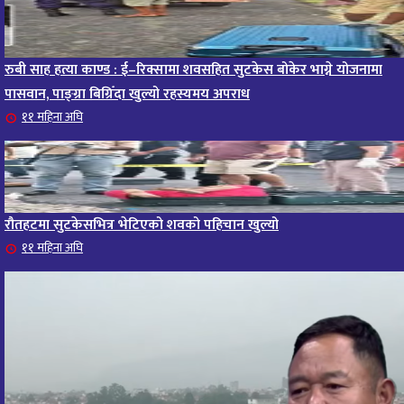
रुबी साह हत्या काण्ड : ई–रिक्सामा शवसहित सुटकेस बोकेर भाग्ने योजनामा
पासवान, पाङ्ग्रा बिग्रिँदा खुल्यो रहस्यमय अपराध
११ महिना अघि
रौतहटमा सुटकेसभित्र भेटिएको शवको पहिचान खुल्यो
११ महिना अघि