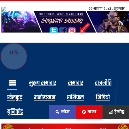
२२ श्रावण २०८३, शुक्रबार
ाम्रो टिम:
राष्ट्रिय
कुद
0
%
धि
ियो
मुख्य समाचार
समाचार
राजनीति
ञ्जन
खेलकुद
मनोरञ्जन
राशिफल
भिडियो
नीति
युनिकोड
खोज
ताजा
ट्रेन्डीङ्ग
ाज