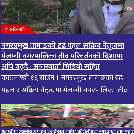
१0 महिना अघि
आज मंगलबार भगवान गजानन गणेशको दर्शन गरि
११
आजको राशिफल हेर्नुहोस: यी राशिलाई एकदम शुभ
६ दिन अघि
१0 महिना अघि
नगरप्रमुख तामाङको दृढ पहल सक्रिय नेतृत्वमा
आजको राशिफल : २० भाद्र २०८२, शुक्रबार
१२
मेलम्ची नगरपालिका तीव्र परिवर्तनको दिशामा
११ महिना अघि
अघि बढ्दै : अन्तरवार्ता भिडियो सहित
आजको राशिफल – १९ भाद्र २०८२, बिहीवार
काठमाण्डौ १६ साउन । नगरप्रमुख तामाङको दृढ
१३
११ महिना अघि
पहल र सक्रिय नेतृत्वमा मेलम्ची नगरपालिका तीव्र...
आज २०८२ साल भदौ १६ गते सोमबारको राशिफल
१४
११ महिना अघि
आजको राशिफल : २०८२ भदौ १२ गते बिहीवार, २८ अगस्
मेलम्चीमा स्थानीय उत्पादन प्रवर्द्धनका लागि “कोशेलीघर” नगरप्रमुख तामाङद्वार