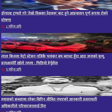
डोनाल्ड ट्रम्पले गरे ‘तेस्रो विश्वका देशहरू’ बाट हुने आप्रवासन पूर्ण रूपमा रोक्ने
घोषणा
८ महिना अघि
लाल किल्ला मेट्रो स्टेसन नजिकै भयंकर बम ब्लास्ट हुँदा आठ जनाको मृत्यु,
प्रत्यक्षदर्शि खोले रहस्य : भिडियो हेर्नुहोस
९ महिना अघि
हमासको कब्जामा रहेका बिपिन जीवित नभएको जानकारी इजरायली
अधिकारीले परिवारजनलाई दिए