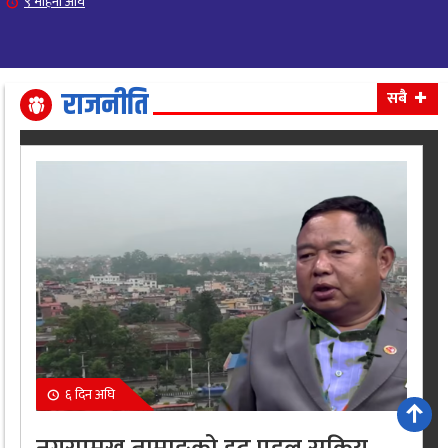
९ महिना अघि
राजनीति
सबै
६ दिन अघि