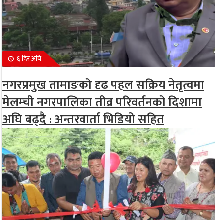
६ दिन अघि
नगरप्रमुख तामाङको दृढ पहल सक्रिय नेतृत्वमा
मेलम्ची नगरपालिका तीव्र परिवर्तनको दिशामा
अघि बढ्दै : अन्तरवार्ता भिडियो सहित