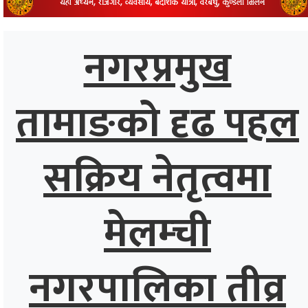
्थ्य
नगरप्रमुख
तामाङको दृढ पहल
सक्रिय नेतृत्वमा
मेलम्ची
नगरपालिका तीव्र