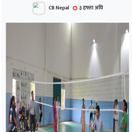
CB Nepal
३ हफ्ता अघि