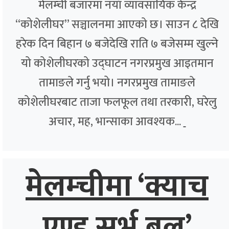
मेलम्ची बजारमा नयाँ व्यावसायिक केन्द्र
“कोशेलीघर” सञ्चालनमा आएको छ। साउन ८ देखि
हरेक दिन बिहान ७ बजेदेखि राति ७ बजेसम्म खुल्ने
यो कोशेलीघरको उद्घाटन नगरप्रमुख आइतमान
तामाङले गर्नु भयो। नगरप्रमुख तामाङले
कोशेलीघरबाट ताजा फलफूल तथा तरकारी, घरेलु
अचार, मह, भान्साका आवश्यक...
मेलम्चीमा ‘क्याच
एण्ड सर्भ बल’