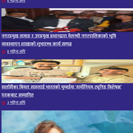
१ महिना अघि
नगरप्रमुख तामाङ र उपप्रमुख प्रधानद्वारा मेलम्ची नगरपालिकाको भूमि
व्यवस्थापन शाखाको शुभारम्भ कार्य सम्पन्न
१ महिना अघि
सर्लाहीका बिमल साहलाई भारतको मुम्बईमा ‘हार्मोनियम ट्युनिङ विशेषज्ञ’
पदकबाट सम्मानित
३ महिना अघि