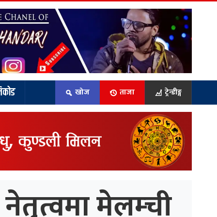
िकोड
खोज
ताजा
ट्रेन्डीङ्ग
ेतृत्वमा मेलम्ची