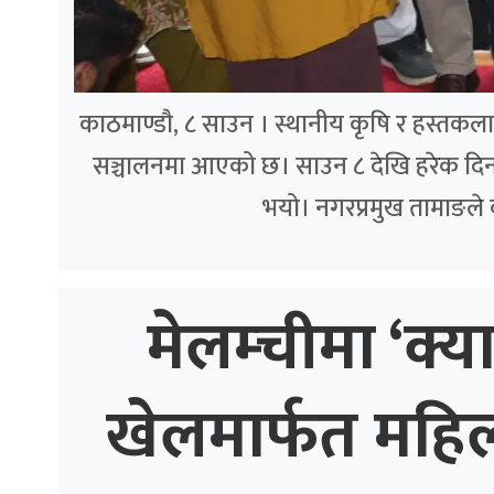
काठमाण्डौ, ८ साउन । स्थानीय कृषि र हस्तकला उत्
सञ्चालनमा आएको छ। साउन ८ देखि हरेक दिन 
भयो। नगरप्रमुख तामाङले
मेलम्चीमा ‘क्य
खेलमार्फत महि