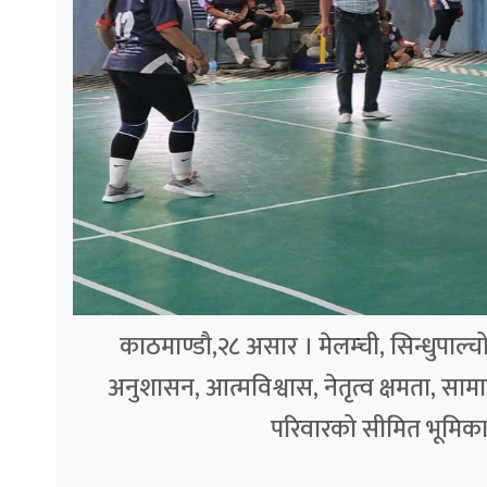
काठमाण्डौ,२८ असार । मेलम्ची, सिन्धुपाल
अनुशासन, आत्मविश्वास, नेतृत्व क्षमता, स
परिवारको सीमित भूमिकाभन्