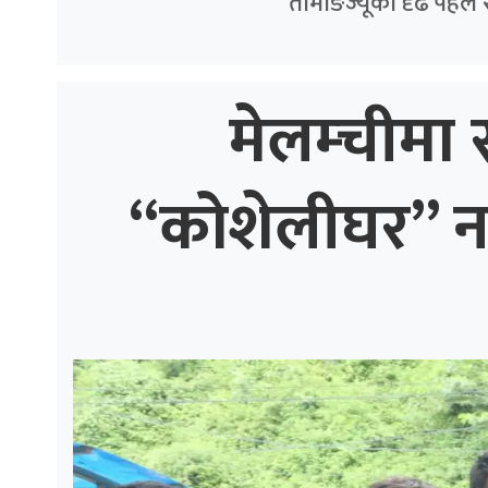
तामाङज्यूको दृढ पहल 
मेलम्चीमा स
“कोशेलीघर” नगर