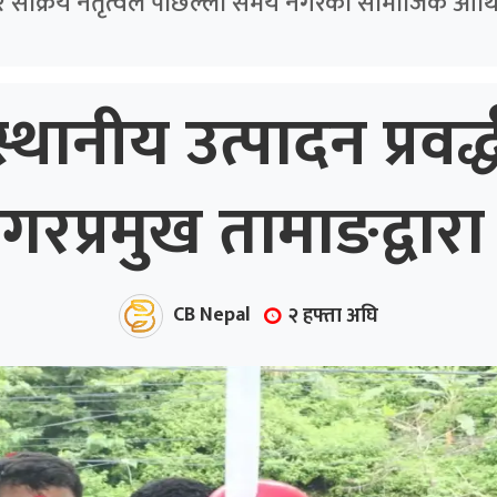
र सक्रिय नेतृत्वले पछिल्ला समय नगरको सामाजिक आर्थि
्थानीय उत्पादन प्रवर
प्रमुख तामाङद्वारा 
CB Nepal
२ हफ्ता अघि