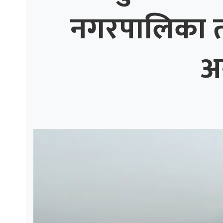
नगरपालिका तीव
ाज
्थ्य
अ