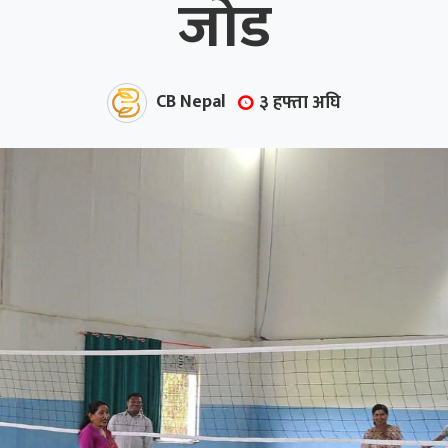
जोड
CB Nepal
३ हफ्ता अघि