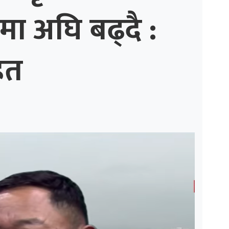
मा अघि बढ्दै :
ित