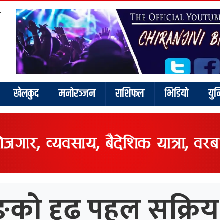
र
खेलकुद
मनोरञ्जन
राशिफल
भिडियो
युन
को दृढ पहल सक्रिय न