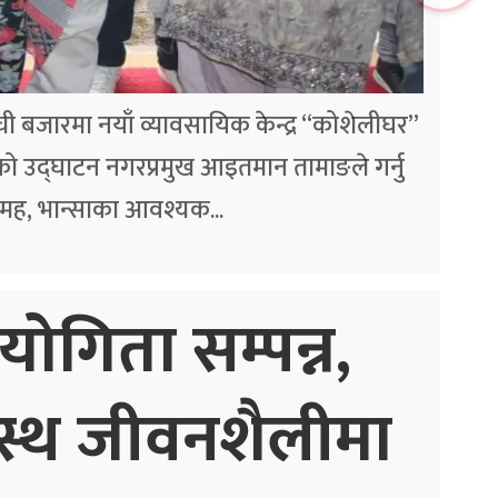
लम्ची बजारमा नयाँ व्यावसायिक केन्द्र “कोशेलीघर”
ो उद्घाटन नगरप्रमुख आइतमान तामाङले गर्नु
मह, भान्साका आवश्यक...
योगिता सम्पन्न,
स्थ जीवनशैलीमा