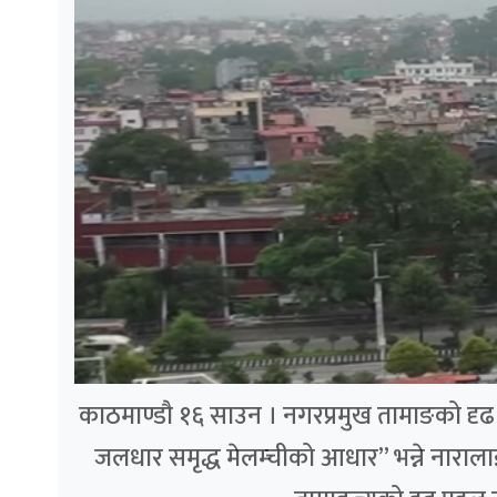
काठमाण्डौ १६ साउन । नगरप्रमुख तामाङको दृढ पह
जलधार समृद्ध मेलम्चीको आधार” भन्ने नाराला