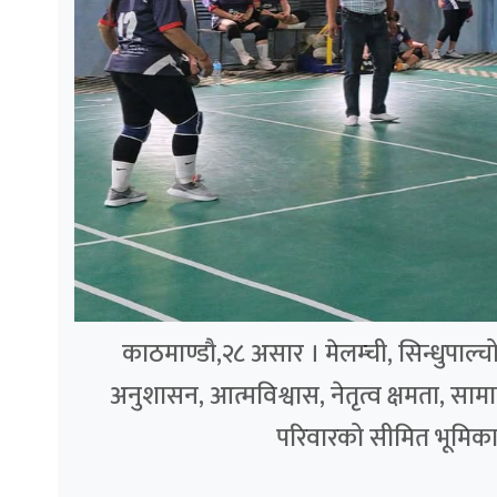
काठमाण्डौ,२८ असार । मेलम्ची, सिन्धुपाल
अनुशासन, आत्मविश्वास, नेतृत्व क्षमता, स
परिवारको सीमित भूमिकाभन्