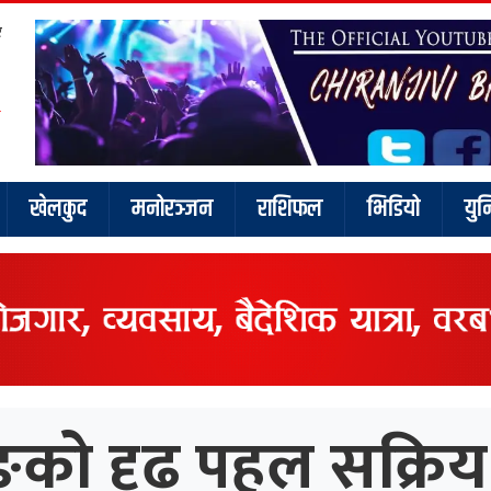
र
खेलकुद
मनोरञ्जन
राशिफल
भिडियो
युन
को दृढ पहल सक्रिय न