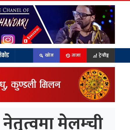
िकोड
खोज
ताजा
ट्रेन्डीङ्ग
ेतृत्वमा मेलम्ची