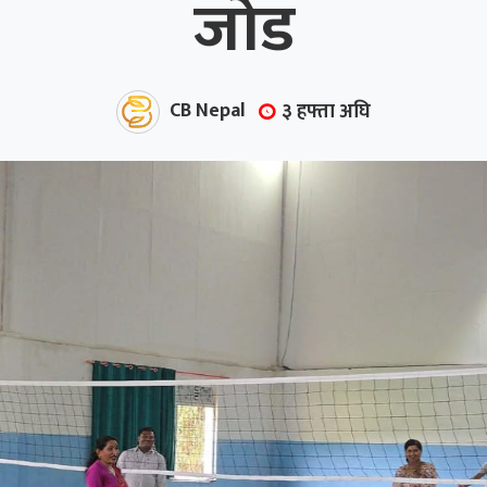
जोड
CB Nepal
३ हफ्ता अघि