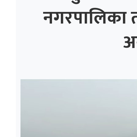
नगरपालिका तीव
ाज
्थ्य
अ