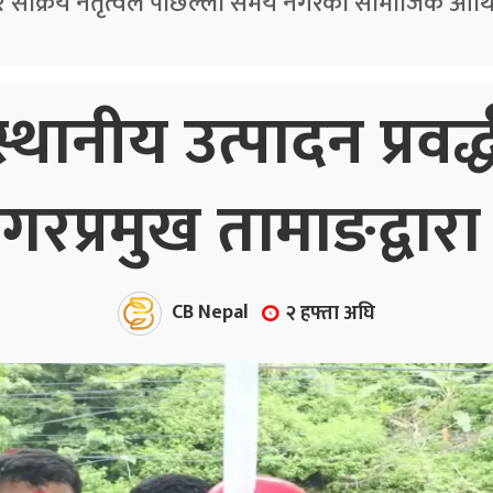
र सक्रिय नेतृत्वले पछिल्ला समय नगरको सामाजिक आर्थि
्थानीय उत्पादन प्रवर
प्रमुख तामाङद्वारा 
CB Nepal
२ हफ्ता अघि