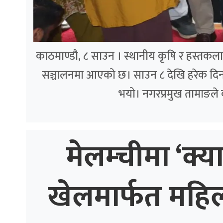
काठमाण्डौ, ८ साउन । स्थानीय कृषि र हस्तकला उत्
सञ्चालनमा आएको छ। साउन ८ देखि हरेक दिन 
भयो। नगरप्रमुख तामाङले
मेलम्चीमा ‘क्य
खेलमार्फत महि