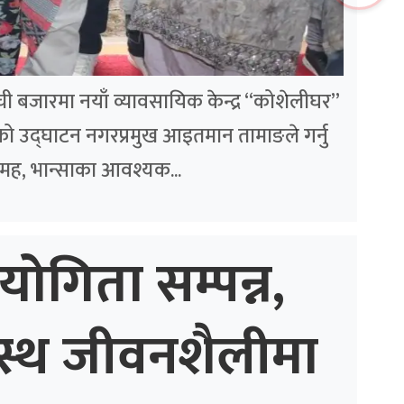
लम्ची बजारमा नयाँ व्यावसायिक केन्द्र “कोशेलीघर”
ो उद्घाटन नगरप्रमुख आइतमान तामाङले गर्नु
मह, भान्साका आवश्यक...
योगिता सम्पन्न,
स्थ जीवनशैलीमा