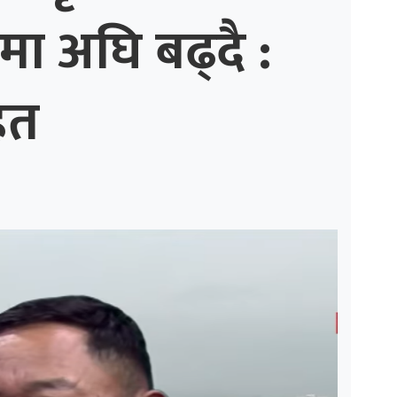
मा अघि बढ्दै :
ित