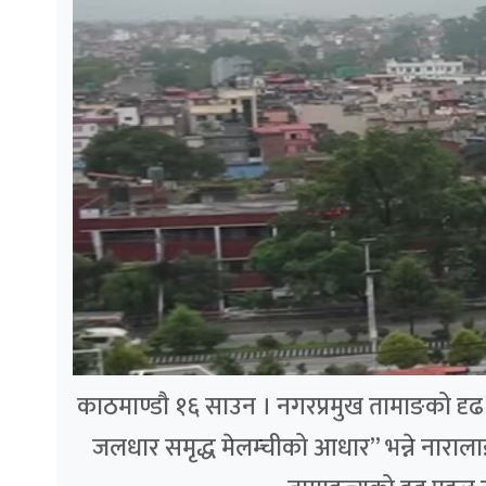
काठमाण्डौ १६ साउन । नगरप्रमुख तामाङको दृढ पह
जलधार समृद्ध मेलम्चीको आधार” भन्ने नाराला