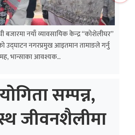
लम्ची बजारमा नयाँ व्यावसायिक केन्द्र “कोशेलीघर”
ो उद्घाटन नगरप्रमुख आइतमान तामाङले गर्नु
मह, भान्साका आवश्यक...
योगिता सम्पन्न,
स्थ जीवनशैलीमा