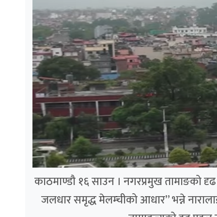
काठमाण्डौ १६ साउन । नगरप्रमुख तामाङको दृढ पह
जलधार समृद्ध मेलम्चीको आधार” भन्ने नाराला