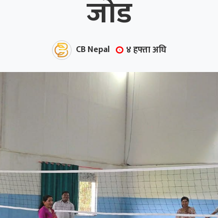
जोड
CB Nepal
४ हफ्ता अघि