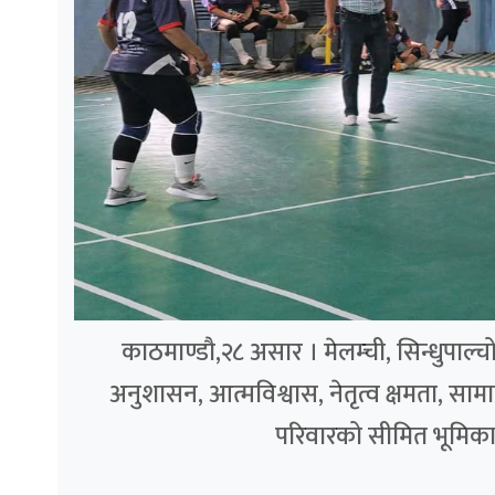
काठमाण्डौ,२८ असार । मेलम्ची, सिन्धुपाल
अनुशासन, आत्मविश्वास, नेतृत्व क्षमता, स
परिवारको सीमित भूमिकाभन्