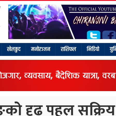
र
खेलकुद
मनोरञ्जन
राशिफल
भिडियो
युन
को दृढ पहल सक्रिय न