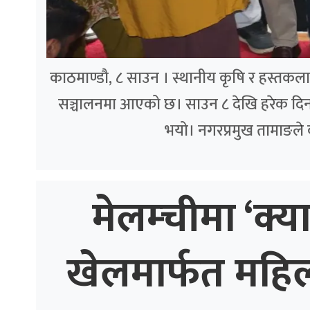
काठमाण्डौ, ८ साउन । स्थानीय कृषि र हस्तकला उत्
सञ्चालनमा आएको छ। साउन ८ देखि हरेक दिन 
भयो। नगरप्रमुख तामाङले
मेलम्चीमा ‘क्य
खेलमार्फत महि