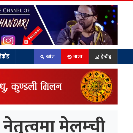
िकोड
खोज
ताजा
ट्रेन्डीङ्ग
ेतृत्वमा मेलम्ची