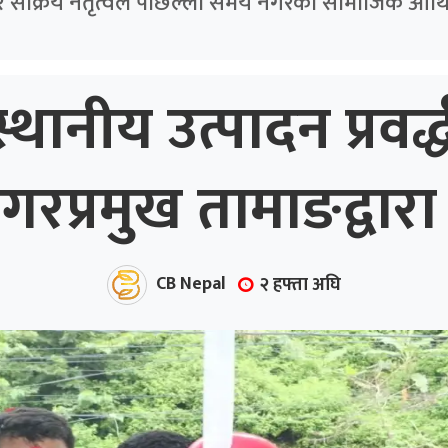
र सक्रिय नेतृत्वले पछिल्ला समय नगरको सामाजिक आर्थि
्थानीय उत्पादन प्रवर
प्रमुख तामाङद्वारा 
CB Nepal
२ हफ्ता अघि