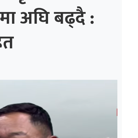
मा अघि बढ्दै :
ित