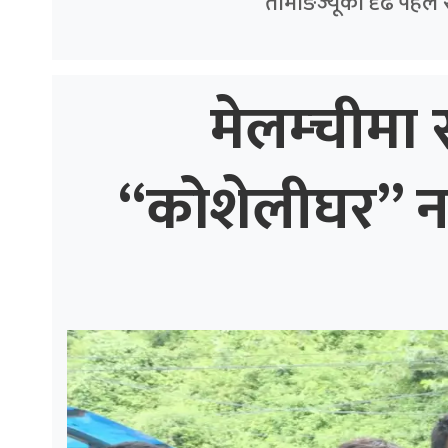
तामाङज्यूको दृढ पहल 
मेलम्चीमा स
“कोशेलीघर” नगर