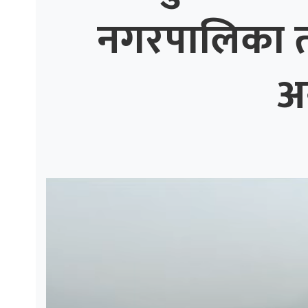
नगरपालिका तीव
ाज
्थ्य
अ