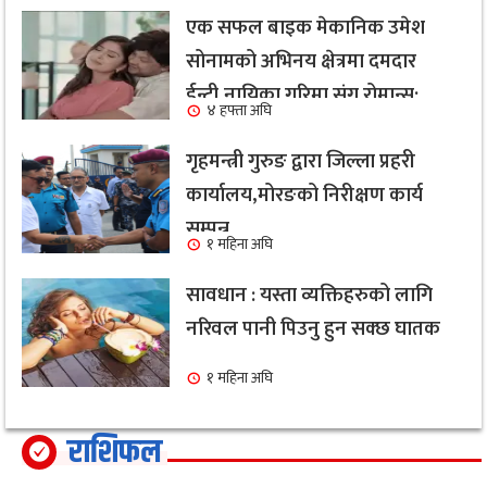
एक सफल बाइक मेकानिक उमेश
सोनामको अभिनय क्षेत्रमा दमदार
ईन्ट्री,नायिका गरिमा संग रोमान्स:
४ हफ्ता अघि
हेर्नुहोस भिडियो ।
गृहमन्त्री गुरुङ द्वारा जिल्ला प्रहरी
कार्यालय,मोरङको निरीक्षण कार्य
सम्पन्न
१ महिना अघि
सावधान : यस्ता व्यक्तिहरुको लागि
नरिवल पानी पिउनु हुन सक्छ घातक
१ महिना अघि
राशिफल