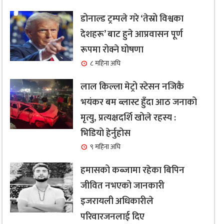
डोनाल्ड ट्रम्पले गरे ‘तेस्रो विश्वका
देशहरू’ बाट हुने आप्रवासन पूर्ण
रूपमा रोक्ने घोषणा
८ महिना अघि
लाल किल्ला मेट्रो स्टेसन नजिकै
भयंकर बम ब्लास्ट हुँदा आठ जनाको
मृत्यु, प्रत्यक्षदर्शि खोले रहस्य :
भिडियो हेर्नुहोस
९ महिना अघि
हमासको कब्जामा रहेका बिपिन
जीवित नभएको जानकारी
इजरायली अधिकारीले
परिवारजनलाई दिए