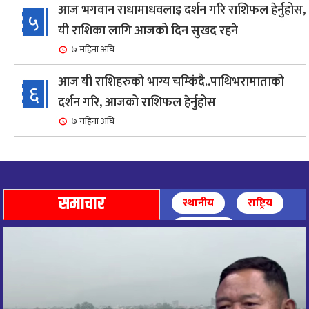
आज भगवान राधामाधवलाइ दर्शन गरि राशिफल हेर्नुहोस,
५
यी राशिका लागि आजको दिन सुखद रहने
७ महिना अघि
आज यी राशिहरुको भाग्य चम्किंदै..पाथिभरामाताको
६
दर्शन गरि, आजको राशिफल हेर्नुहोस
७ महिना अघि
शहरी विकासमन्त्री कुलमान घिसिङको समुपस्थितिमा
७
मेलम्ची खानेपानी आयोजनाको समस्या समाधान
८ महिना अघि
समाचार
स्थानीय
राष्ट्रिय
आज पाथिभारा माताको दर्शन गरि, दिनको सुरुवात गर्दै,
अन्तर्राष्ट्रिय
८
राशिफल हेर्नुहोस, यी रासिहरुको आज भाग्य उदय
९ महिना अघि
आज माताभगवती जगज्जननी पाथिभरादेवीको दर्शन गरि