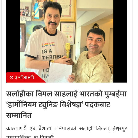
३ महिना अघि
सर्लाहीका बिमल साहलाई भारतको मुम्बईमा
‘हार्मोनियम ट्युनिङ विशेषज्ञ’ पदकबाट
सम्मानित
काठमाण्डौ २४ बैशाख । नेपालको सर्लाही जिल्ला, ईश्वरपुर
नगरपालिका–१३ निवासी...