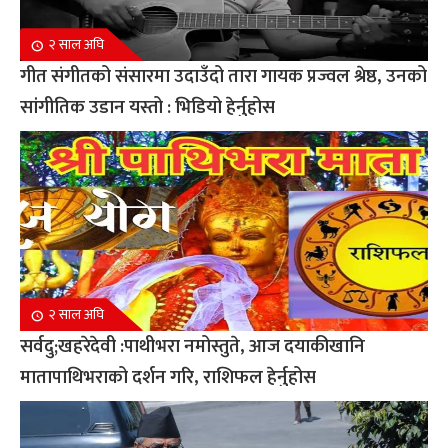
२ साल अघि
गीत संगीतको संसारमा उदाउँदो तारा गायक प्रज्वल श्रेष्ठ, उनको
सांगीतिक उडान यस्तो : भिडियो हेर्नुहोस
२ साल अघि
सर्वदु;खहरेदेवी :पाथीभरा नमोस्तुते, आज दयाकीखानि
मातापाथिभराको दर्शन गरि, राशिफल हेर्नुहोस