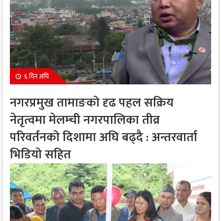
६ दिन अघि
नगरप्रमुख तामाङको दृढ पहल सक्रिय
नेतृत्वमा मेलम्ची नगरपालिका तीव्र
परिवर्तनको दिशामा अघि बढ्दै : अन्तरवार्ता
भिडियो सहित