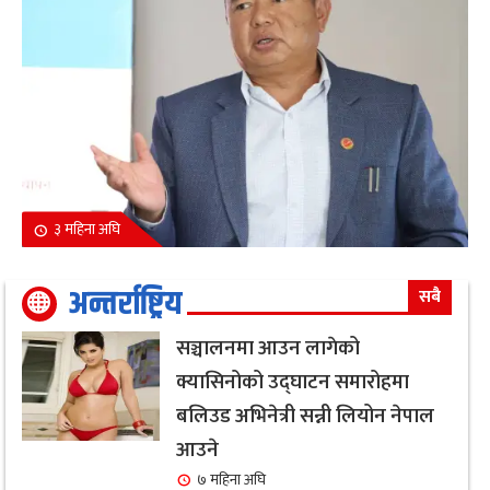
३ महिना अघि
अन्तर्राष्ट्रिय
सबै
सञ्चालनमा आउन लागेको
क्यासिनोको उद्घाटन समारोहमा
बलिउड अभिनेत्री सन्नी लियोन नेपाल
आउने
७ महिना अघि