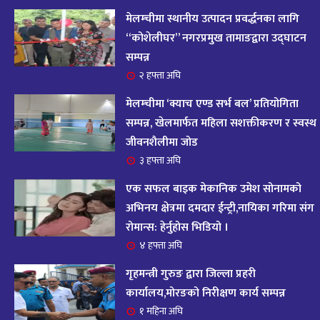
आज २०८२ साल भदौ १६ गते सोमबारको राशिफल
१४
मेलम्चीमा स्थानीय उत्पादन प्रवर्द्धनका लागि
११ महिना अघि
“कोशेलीघर” नगरप्रमुख तामाङद्वारा उद्घाटन
सम्पन्न
आजको राशिफल : २०८२ भदौ १२ गते बिहीवार, २८
२ हफ्ता अघि
१५
अगस्ट २०२५
मेलम्चीमा ‘क्याच एण्ड सर्भ बल’ प्रतियोगिता
११ महिना अघि
सम्पन्न, खेलमार्फत महिला सशक्तीकरण र स्वस्थ
जीवनशैलीमा जोड
आजको राशिफल – २०८२ साल भाद्र १० गते, मंगलबार
१६
३ हफ्ता अघि
११ महिना अघि
एक सफल बाइक मेकानिक उमेश सोनामको
आजको राशिफल – २०८२ साल भाद्र १० गते, मंगलबार
अभिनय क्षेत्रमा दमदार ईन्ट्री,नायिका गरिमा संग
१७
रोमान्स: हेर्नुहोस भिडियो ।
११ महिना अघि
४ हफ्ता अघि
आजको राशिफल : आइतवार, ८ भदौ २०८२ (२४ अगस्ट
गृहमन्त्री गुरुङ द्वारा जिल्ला प्रहरी
१८
२०२५)
कार्यालय,मोरङको निरीक्षण कार्य सम्पन्न
११ महिना अघि
१ महिना अघि