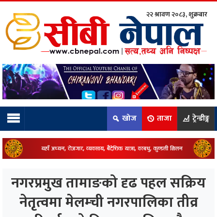
२२ श्रावण २०८३, शुक्रबार
ाम्रो टिम:
राष्ट्रिय
कुद
खोज
ताजा
ट्रेन्डीङ्ग
धि
ियो
नगरप्रमुख तामाङको दृढ पहल सक्रिय
ञ्जन
नेतृत्वमा मेलम्ची नगरपालिका तीव्र
नीति