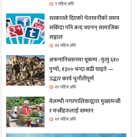
९ महिना अघि
सरकारले दिएको चेतावनीको समय
सकिँदा पनि बन्द भएनन् सामाजिक
सञ्जाल
११ महिना अघि
अफगानिस्तानमा भूकम्प : मृत्यु ६१०
पुग्यो, १३०० भन्दा बढी घाइते —
उद्धार कार्य चुनौतीपूर्ण
११ महिना अघि
मेलम्ची नगरपालिकाद्वारा मुख्यमन्त्री
र मन्त्रीहरुलाई सम्मान
११ महिना अघि