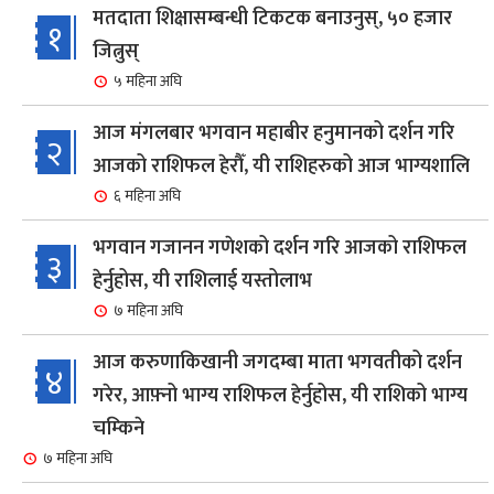
मतदाता शिक्षासम्बन्धी टिकटक बनाउनुस्, ५० हजार
१
जित्नुस्
५ महिना अघि
आज मंगलबार भगवान महाबीर हनुमानको दर्शन गरि
२
आजको राशिफल हेरौँ, यी राशिहरुको आज भाग्यशालि
६ महिना अघि
भगवान गजानन गणेशको दर्शन गरि आजको राशिफल
३
हेर्नुहोस, यी राशिलाई यस्तोलाभ
७ महिना अघि
आज करुणाकिखानी जगदम्बा माता भगवतीको दर्शन
४
गरेर, आफ़्नो भाग्य राशिफल हेर्नुहोस, यी राशिको भाग्य
चम्किने
७ महिना अघि