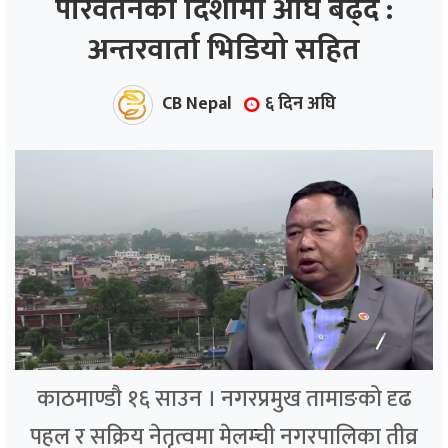
परिवर्तनको दिशामा अघि बढ्दै :
अन्तरवार्ता भिडियो सहित
ाज
्थ्य
CB Nepal
६ दिन अघि
काठमाण्डौ १६ साउन । नगरप्रमुख तामाङको दृढ
पहल र सक्रिय नेतृत्वमा मेलम्ची नगरपालिका तीव्र