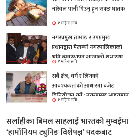
नरिवल पानी पिउनु हुन सक्छ घातक
१ महिना अघि
नगरप्रमुख तामाङ र उपप्रमुख
प्रधानद्वारा मेलम्ची नगरपालिकाको
भूमि व्यवस्थापन शाखाको शुभारम्भ
१ महिना अघि
कार्य सम्पन्न
सबै क्षेत्र, वर्ग र लिंगकाे
आवश्यकताकाे आधारमा बजेट
विनियाेजन गर्ने : नगरप्रमुख आइतमान
१ महिना अघि
तामाङ
सर्लाहीका बिमल साहलाई भारतको मुम्बईमा
‘हार्मोनियम ट्युनिङ विशेषज्ञ’ पदकबाट