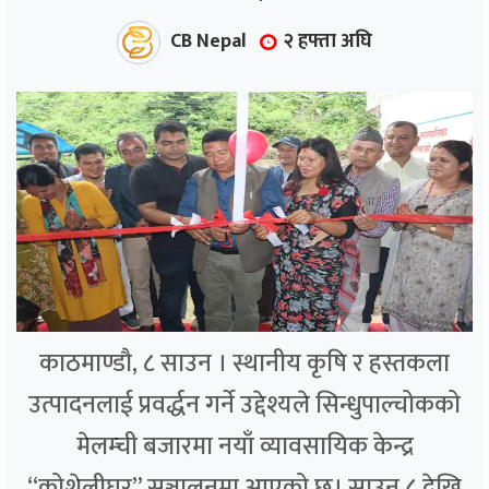
CB Nepal
२ हफ्ता अघि
काठमाण्डौ, ८ साउन । स्थानीय कृषि र हस्तकला
उत्पादनलाई प्रवर्द्धन गर्ने उद्देश्यले सिन्धुपाल्चोकको
मेलम्ची बजारमा नयाँ व्यावसायिक केन्द्र
“कोशेलीघर” सञ्चालनमा आएको छ। साउन ८ देखि