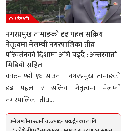
६ दिन अघि
नगरप्रमुख तामाङको दृढ पहल सक्रिय
नेतृत्वमा मेलम्ची नगरपालिका तीव्र
परिवर्तनको दिशामा अघि बढ्दै : अन्तरवार्ता
भिडियो सहित
काठमाण्डौ १६ साउन । नगरप्रमुख तामाङको
दृढ पहल र सक्रिय नेतृत्वमा मेलम्ची
नगरपालिका तीव्र...
मेलम्चीमा स्थानीय उत्पादन प्रवर्द्धनका लागि
“कोशेलीघर” नगरप्रमुख तामाङद्वारा उद्घाटन सम्पन्न