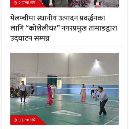
२ हफ्ता अघि
मेलम्चीमा स्थानीय उत्पादन प्रवर्द्धनका
लागि “कोशेलीघर” नगरप्रमुख तामाङद्वारा
उद्घाटन सम्पन्न
३ हफ्ता अघि