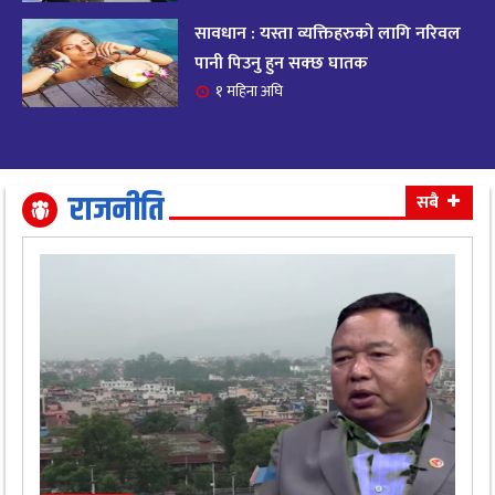
सावधान : यस्ता व्यक्तिहरुको लागि नरिवल
आजको राशिफल २०८२ भदाै ४ गते, बुधवार
१९
पानी पिउनु हुन सक्छ घातक
११ महिना अघि
१ महिना अघि
आजको राशिफल: अवसर र चुनौतीसँग दिन बित्नेछ,
२०
धैर्यले सफलता मिल्नेछ
११ महिना अघि
राजनीति
सबै