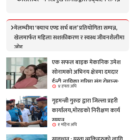
मेलम्चीमा ‘क्याच एण्ड सर्भ बल’ प्रतियोगिता सम्पन्न,
खेलमार्फत महिला सशक्तीकरण र स्वस्थ जीवनशैलीमा
जोड
एक सफल बाइक मेकानिक उमेश
सोनामको अभिनय क्षेत्रमा दमदार
ईन्ट्री,नायिका गरिमा संग रोमान्स:
४ हफ्ता अघि
हेर्नुहोस भिडियो ।
गृहमन्त्री गुरुङ द्वारा जिल्ला प्रहरी
कार्यालय,मोरङको निरीक्षण कार्य
सम्पन्न
१ महिना अघि
सावधान : यस्ता व्यक्तिहरुको लागि