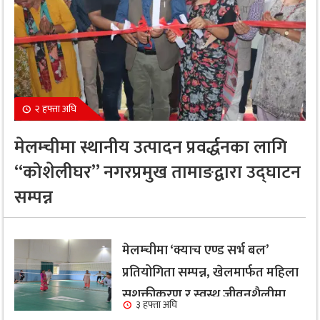
२ हफ्ता अघि
मेलम्चीमा स्थानीय उत्पादन प्रवर्द्धनका लागि
“कोशेलीघर” नगरप्रमुख तामाङद्वारा उद्घाटन
सम्पन्न
मेलम्चीमा ‘क्याच एण्ड सर्भ बल’
प्रतियोगिता सम्पन्न, खेलमार्फत महिला
सशक्तीकरण र स्वस्थ जीवनशैलीमा
३ हफ्ता अघि
जोड