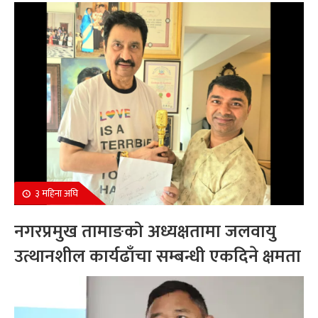
सम्मानित
३ महिना अघि
नगरप्रमुख तामाङको अध्यक्षतामा जलवायु
उत्थानशील कार्यढाँचा सम्बन्धी एकदिने क्षमता
अभिवृद्धि कार्यक्रम सम्पन्न