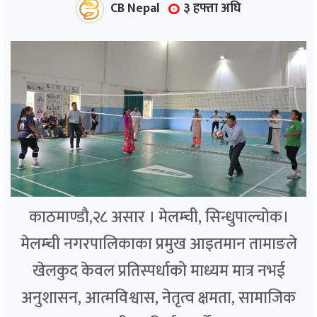
CB Nepal
३ हफ्ता अघि
काठमाण्डौ,२८ असार । मेलम्ची, सिन्धुपाल्चोक।
मेलम्ची नगरपालिकाका प्रमुख आइतमान तामाङले
खेलकुद केवल प्रतिस्पर्धाको माध्यम मात्र नभई
अनुशासन, आत्मविश्वास, नेतृत्व क्षमता, सामाजिक