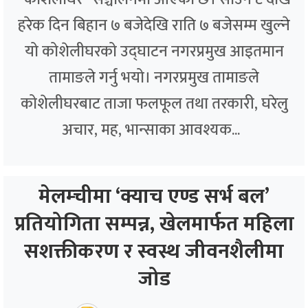
हरेक दिन बिहान ७ बजेदेखि राति ७ बजेसम्म खुल्ने
यो कोशेलीघरको उद्घाटन नगरप्रमुख आइतमान
तामाङले गर्नु भयो। नगरप्रमुख तामाङले
कोशेलीघरबाट ताजा फलफूल तथा तरकारी, घरेलु
अचार, मह, भान्साका आवश्यक...
मेलम्चीमा ‘क्याच एण्ड सर्भ बल’
प्रतियोगिता सम्पन्न, खेलमार्फत महिला
सशक्तीकरण र स्वस्थ जीवनशैलीमा
जोड