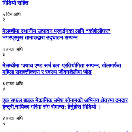
भिडियो सहित
५ दिन अघि
२
मेलम्चीमा स्थानीय उत्पादन प्रवर्द्धनका लागि “कोशेलीघर”
नगरप्रमुख तामाङद्वारा उद्घाटन सम्पन्न
१ हफ्ता अघि
३
मेलम्चीमा ‘क्याच एण्ड सर्भ बल’ प्रतियोगिता सम्पन्न, खेलमार्फत
महिला सशक्तीकरण र स्वस्थ जीवनशैलीमा जोड
३ हफ्ता अघि
४
एक सफल बाइक मेकानिक उमेश सोनामको अभिनय क्षेत्रमा दमदार
ईन्ट्री,नायिका गरिमा संग रोमान्स: हेर्नुहोस भिडियो ।
४ हफ्ता अघि
५