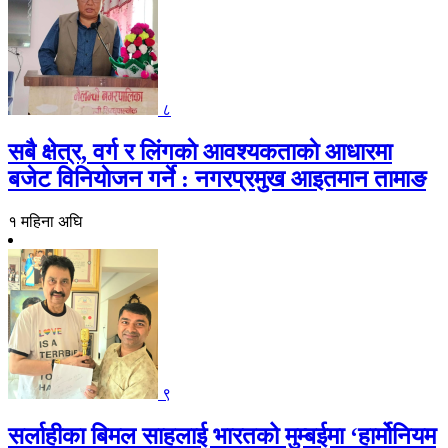
८
सबै क्षेत्र, वर्ग र लिंगकाे आवश्यकताकाे आधारमा
बजेट विनियाेजन गर्ने : नगरप्रमुख आइतमान तामाङ
१ महिना अघि
९
सर्लाहीका बिमल साहलाई भारतको मुम्बईमा ‘हार्मोनियम