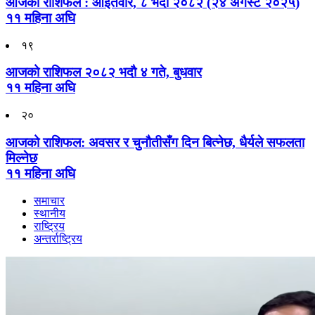
आजको राशिफल : आइतवार, ८ भदौ २०८२ (२४ अगस्ट २०२५)
११ महिना अघि
१९
आजको राशिफल २०८२ भदाै ४ गते, बुधवार
११ महिना अघि
२०
आजको राशिफल: अवसर र चुनौतीसँग दिन बित्नेछ, धैर्यले सफलता
मिल्नेछ
११ महिना अघि
समाचार
स्थानीय
राष्ट्रिय
अन्तर्राष्ट्रिय