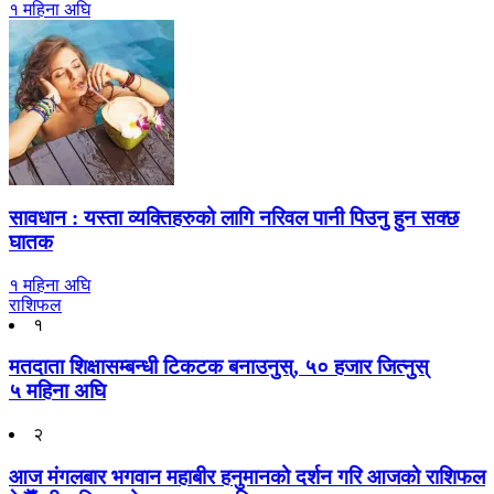
१ महिना अघि
सावधान : यस्ता व्यक्तिहरुको लागि नरिवल पानी पिउनु हुन सक्छ
घातक
१ महिना अघि
राशिफल
१
मतदाता शिक्षासम्बन्धी टिकटक बनाउनुस्, ५० हजार जित्नुस्
५ महिना अघि
२
आज मंगलबार भगवान महाबीर हनुमानको दर्शन गरि आजको राशिफल