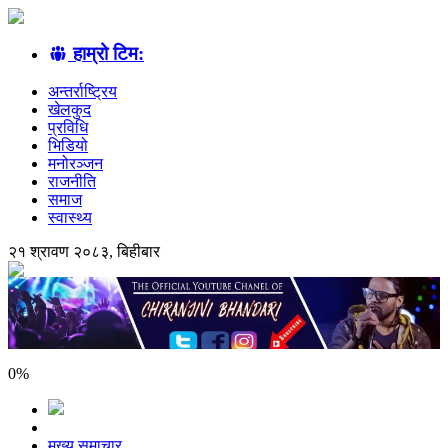
हाम्रो टिम:
अन्तर्राष्ट्रिय
खेलकुद
प्रविधि
भिडियो
मनोरञ्जन
राजनीति
समाज
स्वास्थ्य
२१ श्रावण २०८३, बिहीबार
0
%
मुख्य समाचार