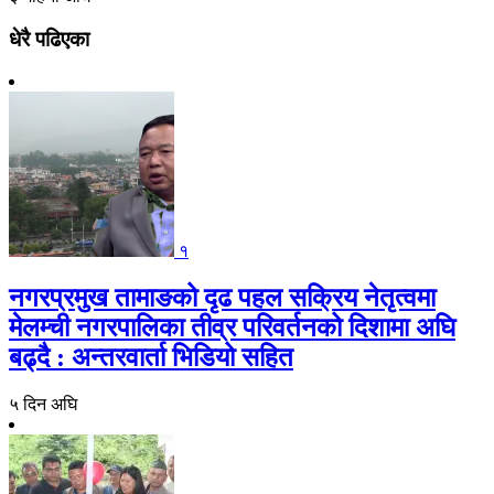
धेरै पढिएका
१
नगरप्रमुख तामाङको दृढ पहल सक्रिय नेतृत्वमा
मेलम्ची नगरपालिका तीव्र परिवर्तनको दिशामा अघि
बढ्दै : अन्तरवार्ता भिडियो सहित
५ दिन अघि