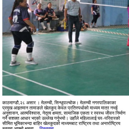
काठमाण्डौ,२८ असार । मेलम्ची, सिन्धुपाल्चोक। मेलम्ची नगरपालिकाका
प्रमुख आइतमान तामाङले खेलकुद केवल प्रतिस्पर्धाको माध्यम मात्र नभई
अनुशासन, आत्मविश्वास, नेतृत्व क्षमता, सामाजिक एकता र स्वस्थ जीवन निर्माण
गर्ने सशक्त आधार भएको उल्लेख गर्नुभयो। उहाँले महिलालाई घर–परिवारको
सीमित भूमिकाभन्दा बाहिर खेलकुदको माध्यमबाट राष्ट्रिय तथा अन्तर्राष्ट्रिय
स्तरमा आफ्नो क्षमता...
विस्तृतमा