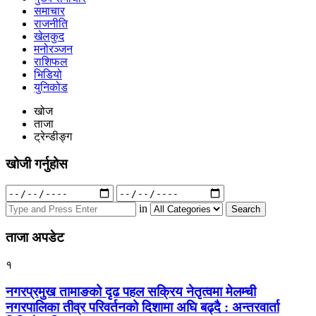
समाचार
राजनीति
खेलकुद
मनोरञ्जन
राशिफल
भिडियो
युनिकोड
खोज
ताजा
ट्रेन्डीङ्ग
खोजी गर्नुहोस
Search
for:
in
ताजा अपडेट
१
नगरप्रमुख तामाङको दृढ पहल सक्रिय नेतृत्वमा मेलम्ची
नगरपालिका तीव्र परिवर्तनको दिशामा अघि बढ्दै : अन्तरवार्ता