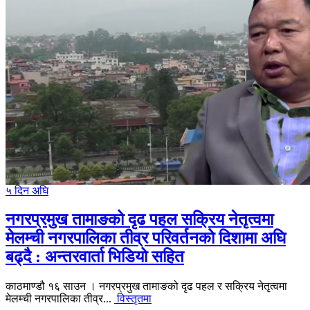
५ दिन अघि
नगरप्रमुख तामाङको दृढ पहल सक्रिय नेतृत्वमा
मेलम्ची नगरपालिका तीव्र परिवर्तनको दिशामा अघि
बढ्दै : अन्तरवार्ता भिडियो सहित
काठमाण्डौ १६ साउन । नगरप्रमुख तामाङको दृढ पहल र सक्रिय नेतृत्वमा
मेलम्ची नगरपालिका तीव्र...
विस्तृतमा