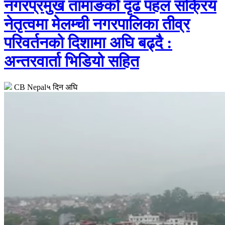
नगरप्रमुख तामाङको दृढ पहल सक्रिय
नेतृत्वमा मेलम्ची नगरपालिका तीव्र
परिवर्तनको दिशामा अघि बढ्दै :
अन्तरवार्ता भिडियो सहित
CB Nepal
५ दिन अघि