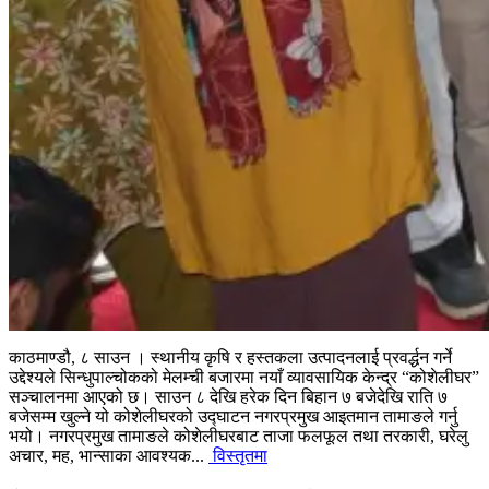
काठमाण्डौ, ८ साउन । स्थानीय कृषि र हस्तकला उत्पादनलाई प्रवर्द्धन गर्ने
उद्देश्यले सिन्धुपाल्चोकको मेलम्ची बजारमा नयाँ व्यावसायिक केन्द्र “कोशेलीघर”
सञ्चालनमा आएको छ। साउन ८ देखि हरेक दिन बिहान ७ बजेदेखि राति ७
बजेसम्म खुल्ने यो कोशेलीघरको उद्घाटन नगरप्रमुख आइतमान तामाङले गर्नु
भयो। नगरप्रमुख तामाङले कोशेलीघरबाट ताजा फलफूल तथा तरकारी, घरेलु
अचार, मह, भान्साका आवश्यक...
विस्तृतमा