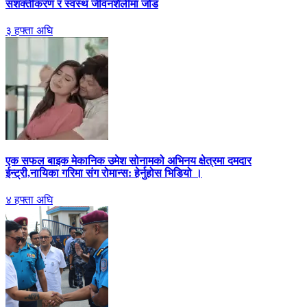
सशक्तीकरण र स्वस्थ जीवनशैलीमा जोड
३ हफ्ता अघि
एक सफल बाइक मेकानिक उमेश सोनामको अभिनय क्षेत्रमा दमदार
ईन्ट्री,नायिका गरिमा संग रोमान्स: हेर्नुहोस भिडियो ।
४ हफ्ता अघि