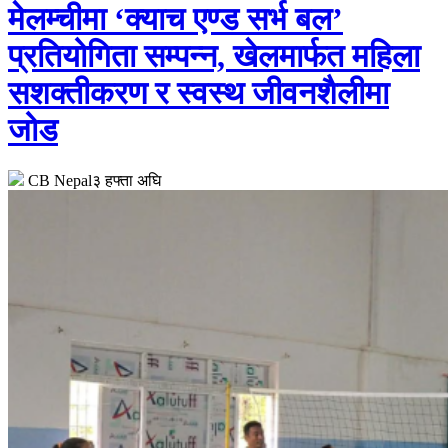
मेलम्चीमा ‘क्याच एण्ड सर्भ बल’
प्रतियोगिता सम्पन्न, खेलमार्फत महिला
सशक्तीकरण र स्वस्थ जीवनशैलीमा
जोड
CB Nepal
३ हफ्ता अघि