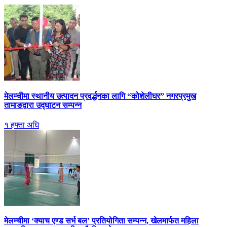
मेलम्चीमा स्थानीय उत्पादन प्रवर्द्धनका लागि “कोशेलीघर” नगरप्रमुख
तामाङद्वारा उद्घाटन सम्पन्न
१ हफ्ता अघि
मेलम्चीमा ‘क्याच एण्ड सर्भ बल’ प्रतियोगिता सम्पन्न, खेलमार्फत महिला