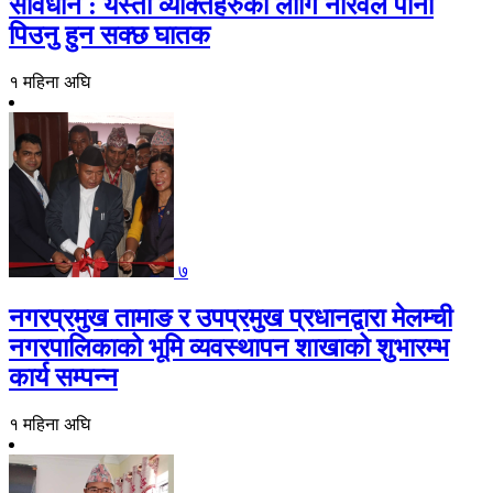
सावधान : यस्ता व्यक्तिहरुको लागि नरिवल पानी
पिउनु हुन सक्छ घातक
१ महिना अघि
७
नगरप्रमुख तामाङ र उपप्रमुख प्रधानद्वारा मेलम्ची
नगरपालिकाको भूमि व्यवस्थापन शाखाको शुभारम्भ
कार्य सम्पन्न
१ महिना अघि