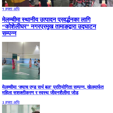
१ हफ्ता अघि
मेलम्चीमा स्थानीय उत्पादन प्रवर्द्धनका लागि
“कोशेलीघर” नगरप्रमुख तामाङद्वारा उद्घाटन
सम्पन्न
मेलम्चीमा ‘क्याच एण्ड सर्भ बल’ प्रतियोगिता सम्पन्न, खेलमार्फत
महिला सशक्तीकरण र स्वस्थ जीवनशैलीमा जोड
३ हफ्ता अघि