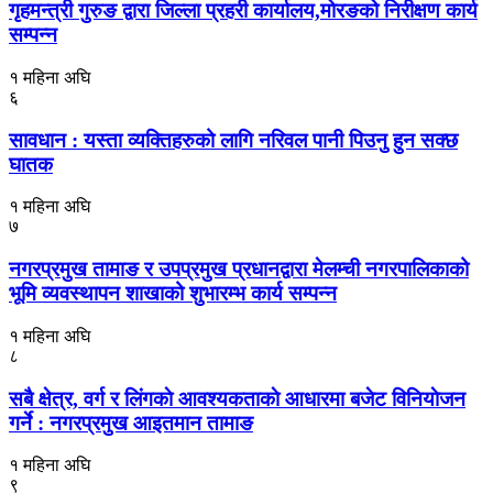
गृहमन्त्री गुरुङ द्वारा जिल्ला प्रहरी कार्यालय,मोरङको निरीक्षण कार्य
सम्पन्न
१ महिना अघि
६
सावधान : यस्ता व्यक्तिहरुको लागि नरिवल पानी पिउनु हुन सक्छ
घातक
१ महिना अघि
७
नगरप्रमुख तामाङ र उपप्रमुख प्रधानद्वारा मेलम्ची नगरपालिकाको
भूमि व्यवस्थापन शाखाको शुभारम्भ कार्य सम्पन्न
१ महिना अघि
८
सबै क्षेत्र, वर्ग र लिंगकाे आवश्यकताकाे आधारमा बजेट विनियाेजन
गर्ने : नगरप्रमुख आइतमान तामाङ
१ महिना अघि
९