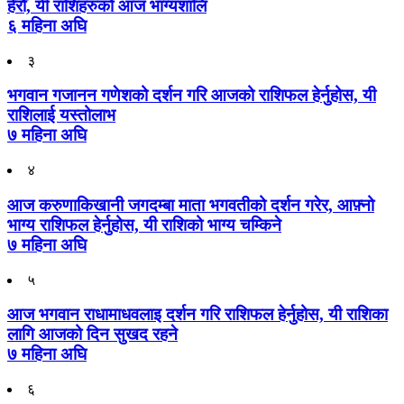
हेरौँ, यी राशिहरुको आज भाग्यशालि
६ महिना अघि
३
भगवान गजानन गणेशको दर्शन गरि आजको राशिफल हेर्नुहोस, यी
राशिलाई यस्तोलाभ
७ महिना अघि
४
आज करुणाकिखानी जगदम्बा माता भगवतीको दर्शन गरेर, आफ़्नो
भाग्य राशिफल हेर्नुहोस, यी राशिको भाग्य चम्किने
७ महिना अघि
५
आज भगवान राधामाधवलाइ दर्शन गरि राशिफल हेर्नुहोस, यी राशिका
लागि आजको दिन सुखद रहने
७ महिना अघि
६