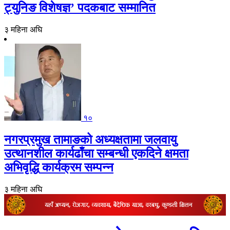
ट्युनिङ विशेषज्ञ’ पदकबाट सम्मानित
३ महिना अघि
१०
नगरप्रमुख तामाङको अध्यक्षतामा जलवायु
उत्थानशील कार्यढाँचा सम्बन्धी एकदिने क्षमता
अभिवृद्धि कार्यक्रम सम्पन्न
३ महिना अघि