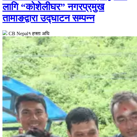
लागि “कोशेलीघर” नगरप्रमुख
तामाङद्वारा उद्घाटन सम्पन्न
CB Nepal
१ हफ्ता अघि