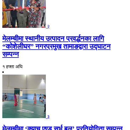
२
मेलम्चीमा स्थानीय उत्पादन प्रवर्द्धनका लागि
“कोशेलीघर” नगरप्रमुख तामाङद्वारा उद्घाटन
सम्पन्न
१ हफ्ता अघि
३
मेलम्चीमा ‘क्याच एण्ड सर्भ बल’ प्रतियोगिता सम्पन्न,