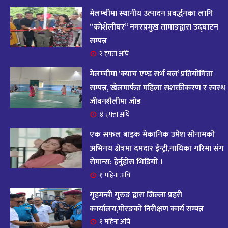
आज २०८२ साल भदौ १६ गते सोमबारको राशिफल
१४
मेलम्चीमा स्थानीय उत्पादन प्रवर्द्धनका लागि
११ महिना अघि
“कोशेलीघर” नगरप्रमुख तामाङद्वारा उद्घाटन
सम्पन्न
आजको राशिफल : २०८२ भदौ १२ गते बिहीवार, २८
२ हफ्ता अघि
१५
अगस्ट २०२५
मेलम्चीमा ‘क्याच एण्ड सर्भ बल’ प्रतियोगिता
११ महिना अघि
सम्पन्न, खेलमार्फत महिला सशक्तीकरण र स्वस्थ
जीवनशैलीमा जोड
आजको राशिफल – २०८२ साल भाद्र १० गते, मंगलबार
१६
४ हफ्ता अघि
११ महिना अघि
एक सफल बाइक मेकानिक उमेश सोनामको
आजको राशिफल – २०८२ साल भाद्र १० गते, मंगलबार
अभिनय क्षेत्रमा दमदार ईन्ट्री,नायिका गरिमा संग
१७
रोमान्स: हेर्नुहोस भिडियो ।
११ महिना अघि
१ महिना अघि
आजको राशिफल : आइतवार, ८ भदौ २०८२ (२४ अगस्ट
गृहमन्त्री गुरुङ द्वारा जिल्ला प्रहरी
१८
२०२५)
कार्यालय,मोरङको निरीक्षण कार्य सम्पन्न
११ महिना अघि
१ महिना अघि