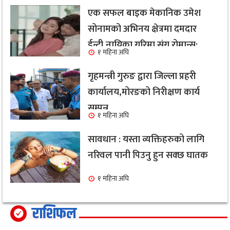
एक सफल बाइक मेकानिक उमेश
सोनामको अभिनय क्षेत्रमा दमदार
ईन्ट्री,नायिका गरिमा संग रोमान्स:
१ महिना अघि
हेर्नुहोस भिडियो ।
गृहमन्त्री गुरुङ द्वारा जिल्ला प्रहरी
कार्यालय,मोरङको निरीक्षण कार्य
सम्पन्न
१ महिना अघि
सावधान : यस्ता व्यक्तिहरुको लागि
नरिवल पानी पिउनु हुन सक्छ घातक
१ महिना अघि
राशिफल