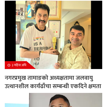
सम्मानित
३ महिना अघि
नगरप्रमुख तामाङको अध्यक्षतामा जलवायु
उत्थानशील कार्यढाँचा सम्बन्धी एकदिने क्षमता
अभिवृद्धि कार्यक्रम सम्पन्न