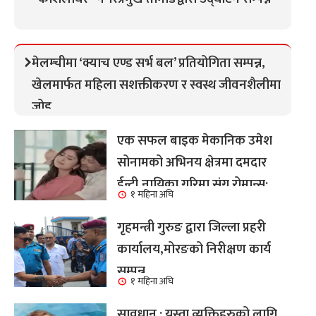
मेलम्चीमा ‘क्याच एण्ड सर्भ बल’ प्रतियोगिता सम्पन्न,
खेलमार्फत महिला सशक्तीकरण र स्वस्थ जीवनशैलीमा
जोड
एक सफल बाइक मेकानिक उमेश
सोनामको अभिनय क्षेत्रमा दमदार
ईन्ट्री,नायिका गरिमा संग रोमान्स:
१ महिना अघि
हेर्नुहोस भिडियो ।
गृहमन्त्री गुरुङ द्वारा जिल्ला प्रहरी
कार्यालय,मोरङको निरीक्षण कार्य
सम्पन्न
१ महिना अघि
सावधान : यस्ता व्यक्तिहरुको लागि