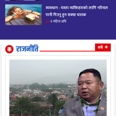
सावधान : यस्ता व्यक्तिहरुको लागि नरिवल
आजको राशिफल २०८२ भदाै ४ गते, बुधवार
१९
पानी पिउनु हुन सक्छ घातक
११ महिना अघि
१ महिना अघि
आजको राशिफल: अवसर र चुनौतीसँग दिन बित्नेछ,
२०
धैर्यले सफलता मिल्नेछ
११ महिना अघि
राजनीति
सबै