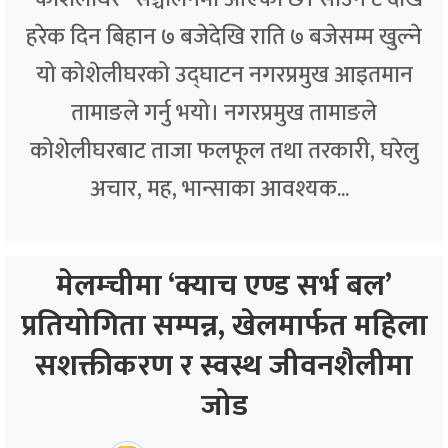
हरेक दिन बिहान ७ बजेदेखि राति ७ बजेसम्म खुल्ने
यो कोशेलीघरको उद्घाटन नगरप्रमुख आइतमान
तामाङले गर्नु भयो। नगरप्रमुख तामाङले
कोशेलीघरबाट ताजा फलफूल तथा तरकारी, घरेलु
अचार, मह, भान्साका आवश्यक...
मेलम्चीमा ‘क्याच एण्ड सर्भ बल’
प्रतियोगिता सम्पन्न, खेलमार्फत महिला
सशक्तीकरण र स्वस्थ जीवनशैलीमा
जोड