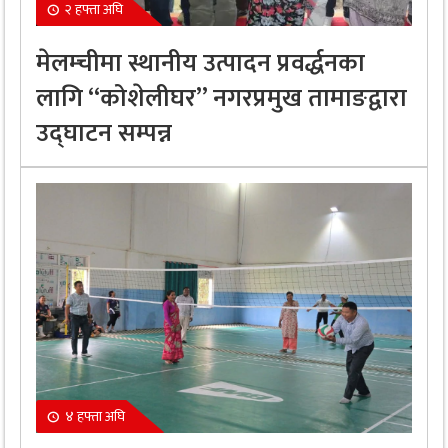
२ हफ्ता अघि
मेलम्चीमा स्थानीय उत्पादन प्रवर्द्धनका
लागि “कोशेलीघर” नगरप्रमुख तामाङद्वारा
उद्घाटन सम्पन्न
४ हफ्ता अघि