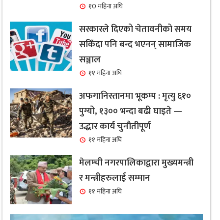
१0 महिना अघि
सरकारले दिएको चेतावनीको समय
सकिँदा पनि बन्द भएनन् सामाजिक
सञ्जाल
११ महिना अघि
अफगानिस्तानमा भूकम्प : मृत्यु ६१०
पुग्यो, १३०० भन्दा बढी घाइते —
उद्धार कार्य चुनौतीपूर्ण
११ महिना अघि
मेलम्ची नगरपालिकाद्वारा मुख्यमन्त्री
र मन्त्रीहरुलाई सम्मान
११ महिना अघि