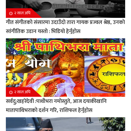
२ साल अघि
गीत संगीतको संसारमा उदाउँदो तारा गायक प्रज्वल श्रेष्ठ, उनको
सांगीतिक उडान यस्तो : भिडियो हेर्नुहोस
२ साल अघि
सर्वदु;खहरेदेवी :पाथीभरा नमोस्तुते, आज दयाकीखानि
मातापाथिभराको दर्शन गरि, राशिफल हेर्नुहोस