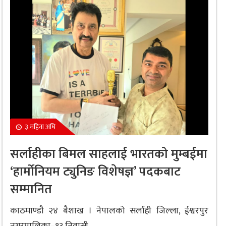
३ महिना अघि
सर्लाहीका बिमल साहलाई भारतको मुम्बईमा
‘हार्मोनियम ट्युनिङ विशेषज्ञ’ पदकबाट
सम्मानित
काठमाण्डौ २४ बैशाख । नेपालको सर्लाही जिल्ला, ईश्वरपुर
नगरपालिका–१३ निवासी...