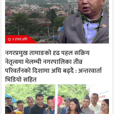
१ हफ्ता अघि
नगरप्रमुख तामाङको दृढ पहल सक्रिय
नेतृत्वमा मेलम्ची नगरपालिका तीव्र
परिवर्तनको दिशामा अघि बढ्दै : अन्तरवार्ता
भिडियो सहित