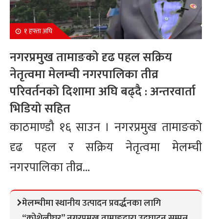
१ हफ्ता अघि
नगरप्रमुख तामाङको दृढ पहल सक्रिय
नेतृत्वमा मेलम्ची नगरपालिका तीव्र
परिवर्तनको दिशामा अघि बढ्दै : अन्तरवार्ता
भिडियो सहित
काठमाण्डौ १६ साउन । नगरप्रमुख तामाङको
दृढ पहल र सक्रिय नेतृत्वमा मेलम्ची
नगरपालिका तीव्र...
मेलम्चीमा स्थानीय उत्पादन प्रवर्द्धनका लागि
“कोशेलीघर” नगरप्रमुख तामाङद्वारा उद्घाटन सम्पन्न