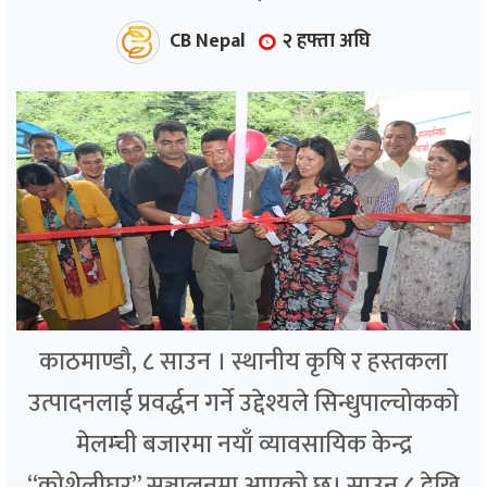
CB Nepal
२ हफ्ता अघि
काठमाण्डौ, ८ साउन । स्थानीय कृषि र हस्तकला
उत्पादनलाई प्रवर्द्धन गर्ने उद्देश्यले सिन्धुपाल्चोकको
मेलम्ची बजारमा नयाँ व्यावसायिक केन्द्र
“कोशेलीघर” सञ्चालनमा आएको छ। साउन ८ देखि