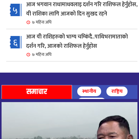
आज भगवान राधामाधवलाइ दर्शन गरि राशिफल हेर्नुहोस,
५
यी राशिका लागि आजको दिन सुखद रहने
७ महिना अघि
आज यी राशिहरुको भाग्य चम्किंदै..पाथिभरामाताको
६
दर्शन गरि, आजको राशिफल हेर्नुहोस
७ महिना अघि
शहरी विकासमन्त्री कुलमान घिसिङको समुपस्थितिमा
७
मेलम्ची खानेपानी आयोजनाको समस्या समाधान
९ महिना अघि
समाचार
स्थानीय
राष्ट्रिय
आज पाथिभारा माताको दर्शन गरि, दिनको सुरुवात गर्दै,
अन्तर्राष्ट्रिय
८
राशिफल हेर्नुहोस, यी रासिहरुको आज भाग्य उदय
९ महिना अघि
आज माताभगवती जगज्जननी पाथिभरादेवीको दर्शन गरि