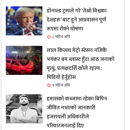
डोनाल्ड ट्रम्पले गरे ‘तेस्रो विश्वका
देशहरू’ बाट हुने आप्रवासन पूर्ण
रूपमा रोक्ने घोषणा
८ महिना अघि
लाल किल्ला मेट्रो स्टेसन नजिकै
भयंकर बम ब्लास्ट हुँदा आठ जनाको
मृत्यु, प्रत्यक्षदर्शि खोले रहस्य :
भिडियो हेर्नुहोस
९ महिना अघि
हमासको कब्जामा रहेका बिपिन
जीवित नभएको जानकारी
इजरायली अधिकारीले
परिवारजनलाई दिए