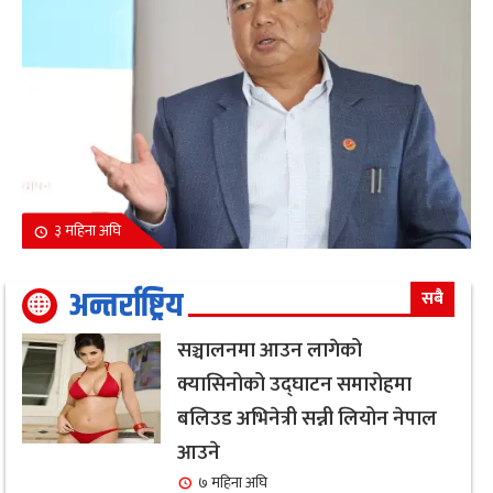
३ महिना अघि
अन्तर्राष्ट्रिय
सबै
सञ्चालनमा आउन लागेको
क्यासिनोको उद्घाटन समारोहमा
बलिउड अभिनेत्री सन्नी लियोन नेपाल
आउने
७ महिना अघि