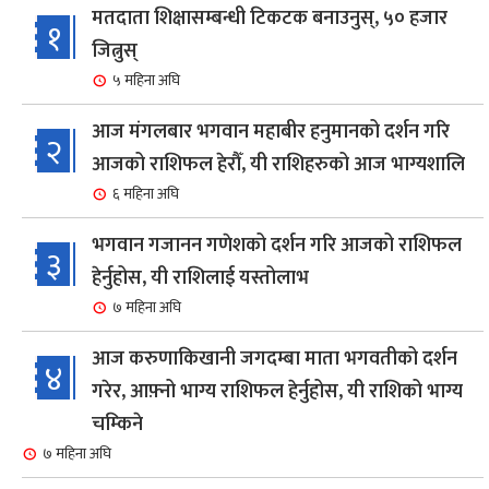
मतदाता शिक्षासम्बन्धी टिकटक बनाउनुस्, ५० हजार
१
जित्नुस्
५ महिना अघि
आज मंगलबार भगवान महाबीर हनुमानको दर्शन गरि
२
आजको राशिफल हेरौँ, यी राशिहरुको आज भाग्यशालि
६ महिना अघि
भगवान गजानन गणेशको दर्शन गरि आजको राशिफल
३
हेर्नुहोस, यी राशिलाई यस्तोलाभ
७ महिना अघि
आज करुणाकिखानी जगदम्बा माता भगवतीको दर्शन
४
गरेर, आफ़्नो भाग्य राशिफल हेर्नुहोस, यी राशिको भाग्य
चम्किने
७ महिना अघि