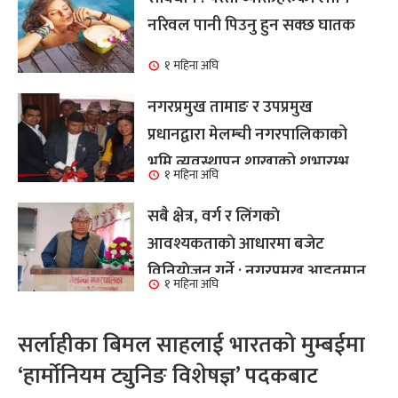
नरिवल पानी पिउनु हुन सक्छ घातक
१ महिना अघि
नगरप्रमुख तामाङ र उपप्रमुख
प्रधानद्वारा मेलम्ची नगरपालिकाको
भूमि व्यवस्थापन शाखाको शुभारम्भ
१ महिना अघि
कार्य सम्पन्न
सबै क्षेत्र, वर्ग र लिंगकाे
आवश्यकताकाे आधारमा बजेट
विनियाेजन गर्ने : नगरप्रमुख आइतमान
१ महिना अघि
तामाङ
सर्लाहीका बिमल साहलाई भारतको मुम्बईमा
‘हार्मोनियम ट्युनिङ विशेषज्ञ’ पदकबाट