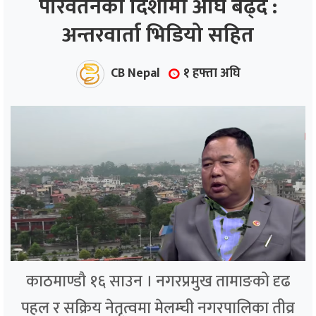
परिवर्तनको दिशामा अघि बढ्दै :
अन्तरवार्ता भिडियो सहित
ाज
्थ्य
CB Nepal
१ हफ्ता अघि
काठमाण्डौ १६ साउन । नगरप्रमुख तामाङको दृढ
पहल र सक्रिय नेतृत्वमा मेलम्ची नगरपालिका तीव्र