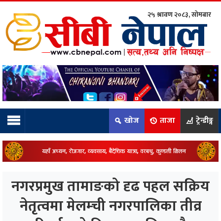
२५ श्रावण २०८३, सोमबार
ाम्रो टिम:
राष्ट्रिय
कुद
खोज
ताजा
ट्रेन्डीङ्ग
धि
ियो
नगरप्रमुख तामाङको दृढ पहल सक्रिय
ञ्जन
नेतृत्वमा मेलम्ची नगरपालिका तीव्र
नीति