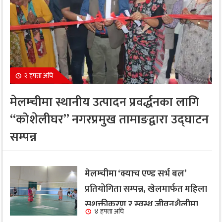
२ हफ्ता अघि
मेलम्चीमा स्थानीय उत्पादन प्रवर्द्धनका लागि
“कोशेलीघर” नगरप्रमुख तामाङद्वारा उद्घाटन
सम्पन्न
मेलम्चीमा ‘क्याच एण्ड सर्भ बल’
प्रतियोगिता सम्पन्न, खेलमार्फत महिला
सशक्तीकरण र स्वस्थ जीवनशैलीमा
४ हफ्ता अघि
जोड