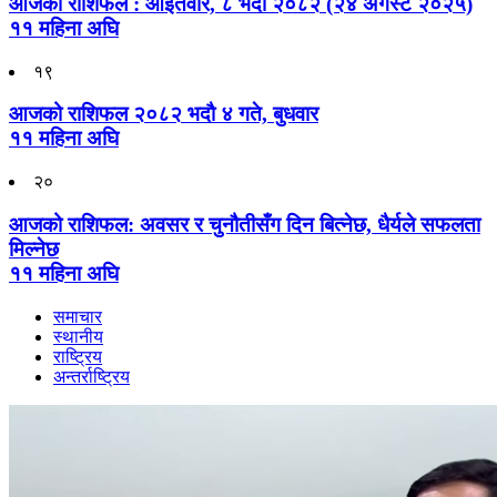
आजको राशिफल : आइतवार, ८ भदौ २०८२ (२४ अगस्ट २०२५)
११ महिना अघि
१९
आजको राशिफल २०८२ भदाै ४ गते, बुधवार
११ महिना अघि
२०
आजको राशिफल: अवसर र चुनौतीसँग दिन बित्नेछ, धैर्यले सफलता
मिल्नेछ
११ महिना अघि
समाचार
स्थानीय
राष्ट्रिय
अन्तर्राष्ट्रिय