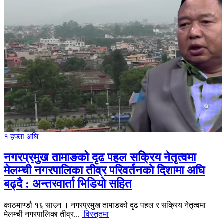
१ हफ्ता अघि
नगरप्रमुख तामाङको दृढ पहल सक्रिय नेतृत्वमा
मेलम्ची नगरपालिका तीव्र परिवर्तनको दिशामा अघि
बढ्दै : अन्तरवार्ता भिडियो सहित
काठमाण्डौ १६ साउन । नगरप्रमुख तामाङको दृढ पहल र सक्रिय नेतृत्वमा
मेलम्ची नगरपालिका तीव्र...
विस्तृतमा