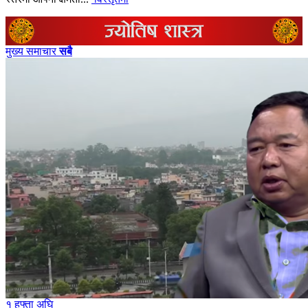
मुख्य समाचार
सबै
१ हफ्ता अघि