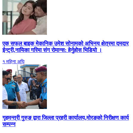
एक सफल बाइक मेकानिक उमेश सोनामको अभिनय क्षेत्रमा दमदार
ईन्ट्री,नायिका गरिमा संग रोमान्स: हेर्नुहोस भिडियो ।
१ महिना अघि
गृहमन्त्री गुरुङ द्वारा जिल्ला प्रहरी कार्यालय,मोरङको निरीक्षण कार्य
सम्पन्न