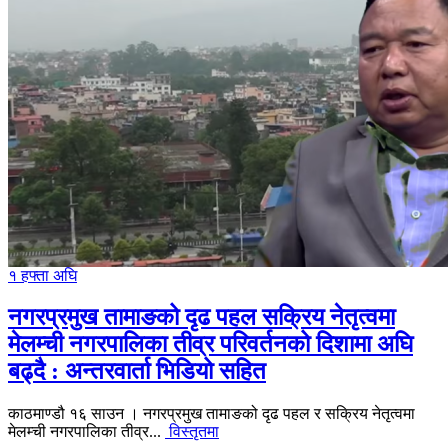
१ हफ्ता अघि
नगरप्रमुख तामाङको दृढ पहल सक्रिय नेतृत्वमा
मेलम्ची नगरपालिका तीव्र परिवर्तनको दिशामा अघि
बढ्दै : अन्तरवार्ता भिडियो सहित
काठमाण्डौ १६ साउन । नगरप्रमुख तामाङको दृढ पहल र सक्रिय नेतृत्वमा
मेलम्ची नगरपालिका तीव्र...
विस्तृतमा