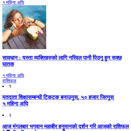
१ महिना अघि
सावधान : यस्ता व्यक्तिहरुको लागि नरिवल पानी पिउनु हुन सक्छ
घातक
१ महिना अघि
राशिफल
१
मतदाता शिक्षासम्बन्धी टिकटक बनाउनुस्, ५० हजार जित्नुस्
५ महिना अघि
२
आज मंगलबार भगवान महाबीर हनुमानको दर्शन गरि आजको राशिफल