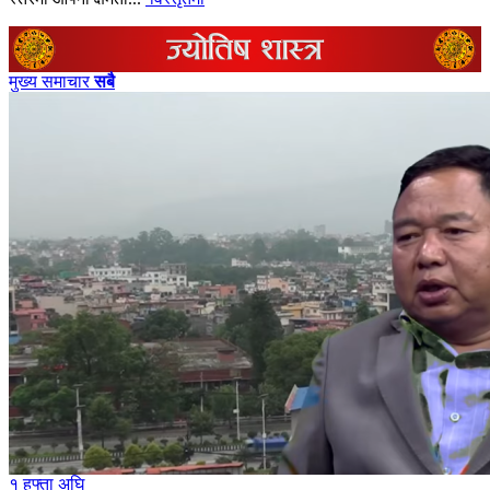
मुख्य समाचार
सबै
१ हफ्ता अघि