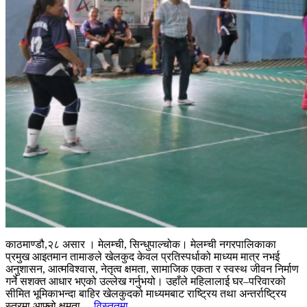
काठमाण्डौ,२८ असार । मेलम्ची, सिन्धुपाल्चोक। मेलम्ची नगरपालिकाका
प्रमुख आइतमान तामाङले खेलकुद केवल प्रतिस्पर्धाको माध्यम मात्र नभई
अनुशासन, आत्मविश्वास, नेतृत्व क्षमता, सामाजिक एकता र स्वस्थ जीवन निर्माण
गर्ने सशक्त आधार भएको उल्लेख गर्नुभयो। उहाँले महिलालाई घर–परिवारको
सीमित भूमिकाभन्दा बाहिर खेलकुदको माध्यमबाट राष्ट्रिय तथा अन्तर्राष्ट्रिय
स्तरमा आफ्नो क्षमता...
विस्तृतमा