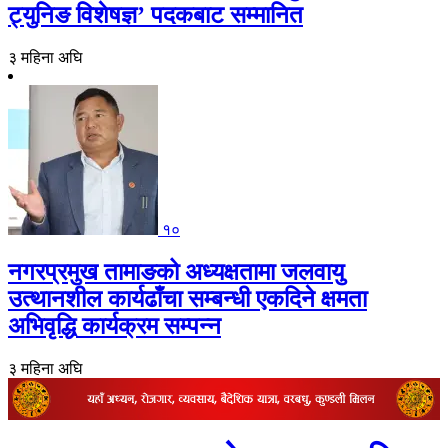
ट्युनिङ विशेषज्ञ’ पदकबाट सम्मानित
३ महिना अघि
१०
नगरप्रमुख तामाङको अध्यक्षतामा जलवायु
उत्थानशील कार्यढाँचा सम्बन्धी एकदिने क्षमता
अभिवृद्धि कार्यक्रम सम्पन्न
३ महिना अघि