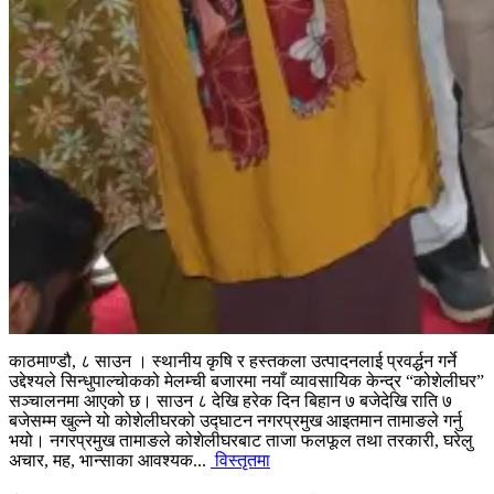
काठमाण्डौ, ८ साउन । स्थानीय कृषि र हस्तकला उत्पादनलाई प्रवर्द्धन गर्ने
उद्देश्यले सिन्धुपाल्चोकको मेलम्ची बजारमा नयाँ व्यावसायिक केन्द्र “कोशेलीघर”
सञ्चालनमा आएको छ। साउन ८ देखि हरेक दिन बिहान ७ बजेदेखि राति ७
बजेसम्म खुल्ने यो कोशेलीघरको उद्घाटन नगरप्रमुख आइतमान तामाङले गर्नु
भयो। नगरप्रमुख तामाङले कोशेलीघरबाट ताजा फलफूल तथा तरकारी, घरेलु
अचार, मह, भान्साका आवश्यक...
विस्तृतमा