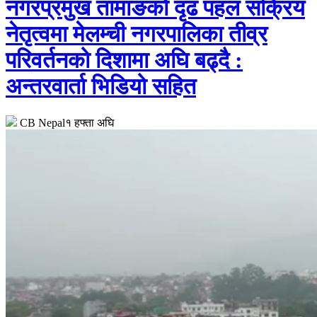
नगरप्रमुख तामाङको दृढ पहल सक्रिय
नेतृत्वमा मेलम्ची नगरपालिका तीव्र
परिवर्तनको दिशामा अघि बढ्दै :
अन्तरवार्ता भिडियो सहित
CB Nepal
१ हफ्ता अघि