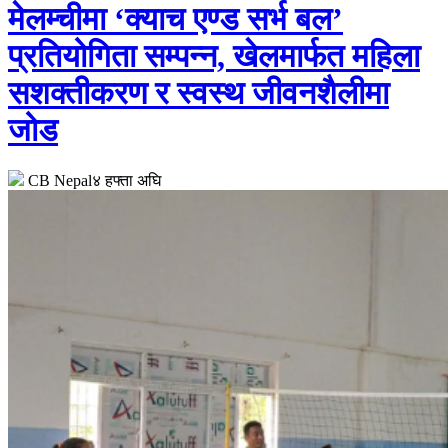
मेलम्चीमा ‘क्याच एण्ड सर्भ बल’
प्रतियोगिता सम्पन्न, खेलमार्फत महिला
सशक्तीकरण र स्वस्थ जीवनशैलीमा
जोड
CB Nepal
४ हफ्ता अघि