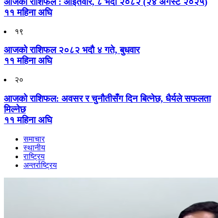
आजको राशिफल : आइतवार, ८ भदौ २०८२ (२४ अगस्ट २०२५)
११ महिना अघि
१९
आजको राशिफल २०८२ भदाै ४ गते, बुधवार
११ महिना अघि
२०
आजको राशिफल: अवसर र चुनौतीसँग दिन बित्नेछ, धैर्यले सफलता
मिल्नेछ
११ महिना अघि
समाचार
स्थानीय
राष्ट्रिय
अन्तर्राष्ट्रिय