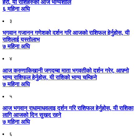
हेरौँ, यी राशिहरुको आज भाग्यशालि
६ महिना अघि
३
भगवान गजानन गणेशको दर्शन गरि आजको राशिफल हेर्नुहोस, यी
राशिलाई यस्तोलाभ
७ महिना अघि
४
आज करुणाकिखानी जगदम्बा माता भगवतीको दर्शन गरेर, आफ़्नो
भाग्य राशिफल हेर्नुहोस, यी राशिको भाग्य चम्किने
७ महिना अघि
५
आज भगवान राधामाधवलाइ दर्शन गरि राशिफल हेर्नुहोस, यी राशिका
लागि आजको दिन सुखद रहने
७ महिना अघि
६