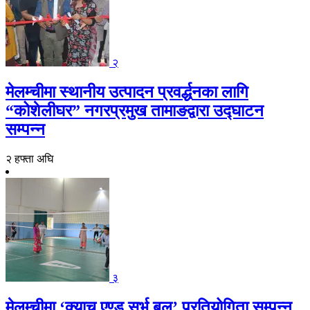
२
मेलम्चीमा स्थानीय उत्पादन प्रवर्द्धनका लागि
“कोशेलीघर” नगरप्रमुख तामाङद्वारा उद्घाटन
सम्पन्न
२ हफ्ता अघि
३
मेलम्चीमा ‘क्याच एण्ड सर्भ बल’ प्रतियोगिता सम्पन्न,