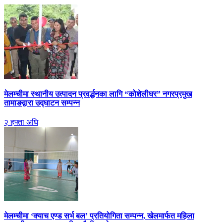
मेलम्चीमा स्थानीय उत्पादन प्रवर्द्धनका लागि “कोशेलीघर” नगरप्रमुख
तामाङद्वारा उद्घाटन सम्पन्न
२ हफ्ता अघि
मेलम्चीमा ‘क्याच एण्ड सर्भ बल’ प्रतियोगिता सम्पन्न, खेलमार्फत महिला