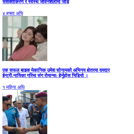
सशक्तीकरण र स्वस्थ जीवनशैलीमा जोड
४ हफ्ता अघि
एक सफल बाइक मेकानिक उमेश सोनामको अभिनय क्षेत्रमा दमदार
ईन्ट्री,नायिका गरिमा संग रोमान्स: हेर्नुहोस भिडियो ।
१ महिना अघि