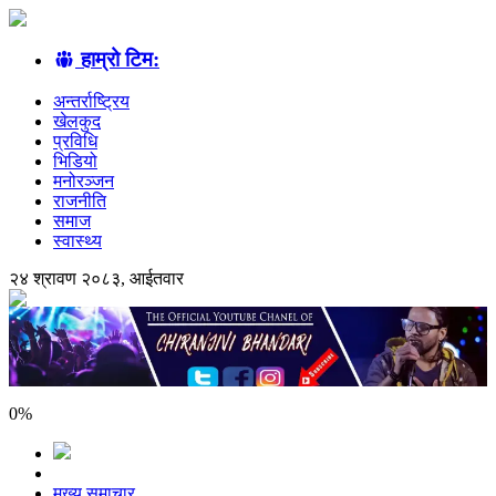
हाम्रो टिम:
अन्तर्राष्ट्रिय
खेलकुद
प्रविधि
भिडियो
मनोरञ्जन
राजनीति
समाज
स्वास्थ्य
२४ श्रावण २०८३, आईतवार
0
%
मुख्य समाचार