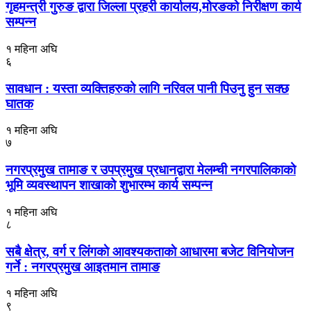
गृहमन्त्री गुरुङ द्वारा जिल्ला प्रहरी कार्यालय,मोरङको निरीक्षण कार्य
सम्पन्न
१ महिना अघि
६
सावधान : यस्ता व्यक्तिहरुको लागि नरिवल पानी पिउनु हुन सक्छ
घातक
१ महिना अघि
७
नगरप्रमुख तामाङ र उपप्रमुख प्रधानद्वारा मेलम्ची नगरपालिकाको
भूमि व्यवस्थापन शाखाको शुभारम्भ कार्य सम्पन्न
१ महिना अघि
८
सबै क्षेत्र, वर्ग र लिंगकाे आवश्यकताकाे आधारमा बजेट विनियाेजन
गर्ने : नगरप्रमुख आइतमान तामाङ
१ महिना अघि
९