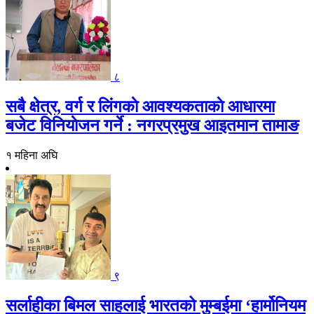
८
सबै क्षेत्र, वर्ग र लिंगकाे आवश्यकताकाे आधारमा
बजेट विनियाेजन गर्ने : नगरप्रमुख आइतमान तामाङ
१ महिना अघि
९
सर्लाहीका बिमल साहलाई भारतको मुम्बईमा ‘हार्मोनियम