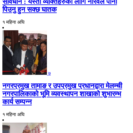
सावधान : यस्ता व्यक्तिहरुको लागि नरिवल पानी
पिउनु हुन सक्छ घातक
१ महिना अघि
७
नगरप्रमुख तामाङ र उपप्रमुख प्रधानद्वारा मेलम्ची
नगरपालिकाको भूमि व्यवस्थापन शाखाको शुभारम्भ
कार्य सम्पन्न
१ महिना अघि