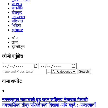
समाचार
राजनीति
खेलकुद
मनोरञ्जन
राशिफल
भिडियो
युनिकोड
खोज
ताजा
ट्रेन्डीङ्ग
खोजी गर्नुहोस
Search
for:
in
ताजा अपडेट
१
नगरप्रमुख तामाङको दृढ पहल सक्रिय नेतृत्वमा मेलम्ची
नगरपालिका तीव्र परिवर्तनको दिशामा अघि बढ्दै : अन्तरवार्ता