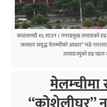
काठमाण्डौ १६ साउन । नगरप्रमुख तामाङको दृढ पह
जलधार समृद्ध मेलम्चीको आधार” भन्ने नाराला
तामाङज्यूको दृढ पहल 
मेलम्चीमा स
“कोशेलीघर” नगर