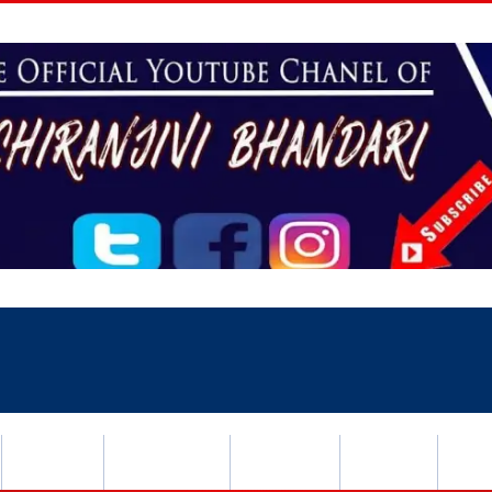
खेलकुद
मनोरञ्जन
राशिफल
भिडियो
युन