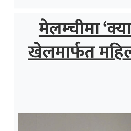
मेलम्चीमा ‘क्य
खेलमार्फत महि