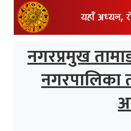
्थ्य
नगरप्रमुख तामाङ
नगरपालिका तीव
अ