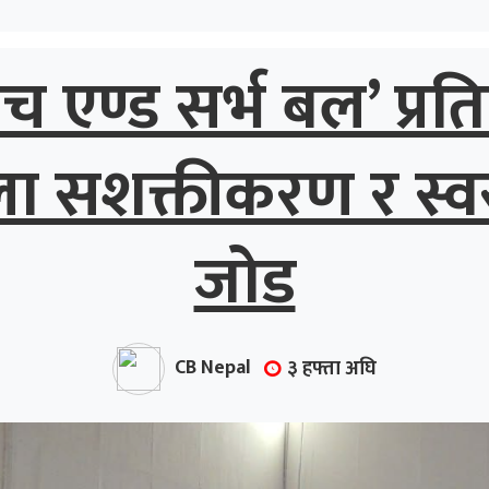
ाच एण्ड सर्भ बल’ प्रति
ला सशक्तीकरण र स्व
जोड
CB Nepal
३ हफ्ता अघि