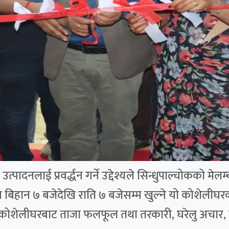
पादनलाई प्रवर्द्धन गर्ने उद्देश्यले सिन्धुपाल्चोकको मे
बिहान ७ बजेदेखि राति ७ बजेसम्म खुल्ने यो कोशेलीघरक
 कोशेलीघरबाट ताजा फलफूल तथा तरकारी, घरेलु अचार, 