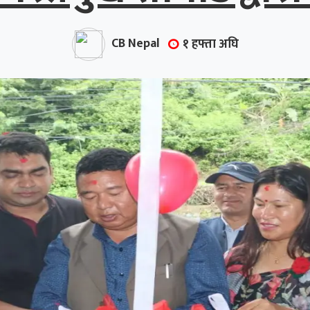
CB Nepal
१ हफ्ता अघि