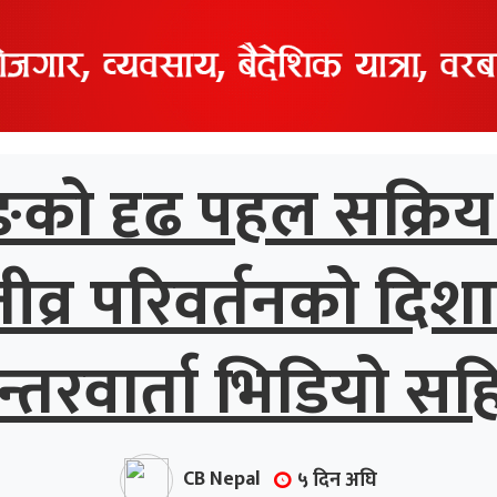
को दृढ पहल सक्रिय न
्र परिवर्तनको दिशा
न्तरवार्ता भिडियो सह
CB Nepal
५ दिन अघि