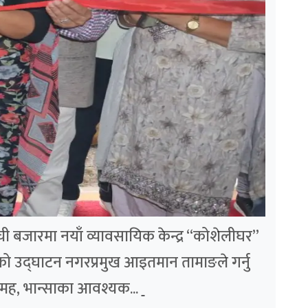
लम्ची बजारमा नयाँ व्यावसायिक केन्द्र “कोशेलीघर”
ो उद्घाटन नगरप्रमुख आइतमान तामाङले गर्नु
मह, भान्साका आवश्यक...