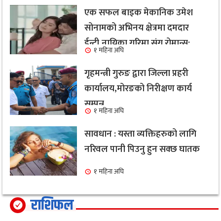
एक सफल बाइक मेकानिक उमेश
सोनामको अभिनय क्षेत्रमा दमदार
ईन्ट्री,नायिका गरिमा संग रोमान्स:
१ महिना अघि
हेर्नुहोस भिडियो ।
गृहमन्त्री गुरुङ द्वारा जिल्ला प्रहरी
कार्यालय,मोरङको निरीक्षण कार्य
सम्पन्न
१ महिना अघि
सावधान : यस्ता व्यक्तिहरुको लागि
नरिवल पानी पिउनु हुन सक्छ घातक
१ महिना अघि
राशिफल