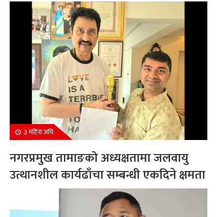
सम्मानित
३ महिना अघि
नगरप्रमुख तामाङको अध्यक्षतामा जलवायु
उत्थानशील कार्यढाँचा सम्बन्धी एकदिने क्षमता
अभिवृद्धि कार्यक्रम सम्पन्न