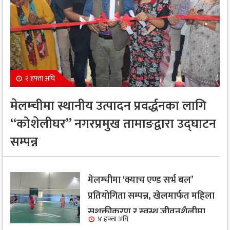
२ हफ्ता अघि
मेलम्चीमा स्थानीय उत्पादन प्रवर्द्धनका लागि
“कोशेलीघर” नगरप्रमुख तामाङद्वारा उद्घाटन
सम्पन्न
मेलम्चीमा ‘क्याच एण्ड सर्भ बल’
प्रतियोगिता सम्पन्न, खेलमार्फत महिला
सशक्तीकरण र स्वस्थ जीवनशैलीमा
४ हफ्ता अघि
जोड