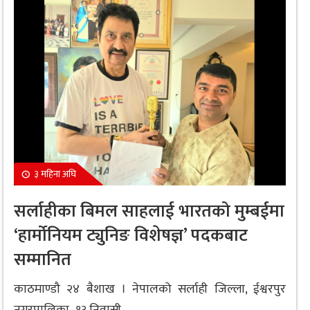
३ महिना अघि
सर्लाहीका बिमल साहलाई भारतको मुम्बईमा
‘हार्मोनियम ट्युनिङ विशेषज्ञ’ पदकबाट
सम्मानित
काठमाण्डौ २४ बैशाख । नेपालको सर्लाही जिल्ला, ईश्वरपुर
नगरपालिका–१३ निवासी...