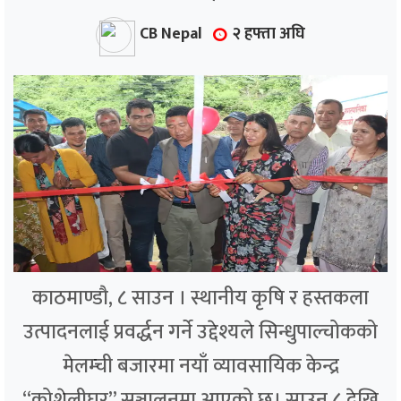
CB Nepal
२ हफ्ता अघि
काठमाण्डौ, ८ साउन । स्थानीय कृषि र हस्तकला
उत्पादनलाई प्रवर्द्धन गर्ने उद्देश्यले सिन्धुपाल्चोकको
मेलम्ची बजारमा नयाँ व्यावसायिक केन्द्र
“कोशेलीघर” सञ्चालनमा आएको छ। साउन ८ देखि