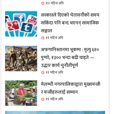
१0 महिना अघि
सरकारले दिएको चेतावनीको समय
सकिँदा पनि बन्द भएनन् सामाजिक
सञ्जाल
११ महिना अघि
अफगानिस्तानमा भूकम्प : मृत्यु ६१०
पुग्यो, १३०० भन्दा बढी घाइते —
उद्धार कार्य चुनौतीपूर्ण
११ महिना अघि
मेलम्ची नगरपालिकाद्वारा मुख्यमन्त्री
र मन्त्रीहरुलाई सम्मान
११ महिना अघि