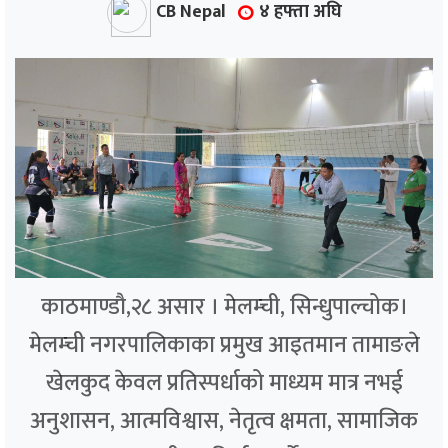
CB Nepal
४ हफ्ता अघि
काठमाण्डौ,२८ असार । मेलम्ची, सिन्धुपाल्चोक।
मेलम्ची नगरपालिकाका प्रमुख आइतमान तामाङले
खेलकुद केवल प्रतिस्पर्धाको माध्यम मात्र नभई
अनुशासन, आत्मविश्वास, नेतृत्व क्षमता, सामाजिक