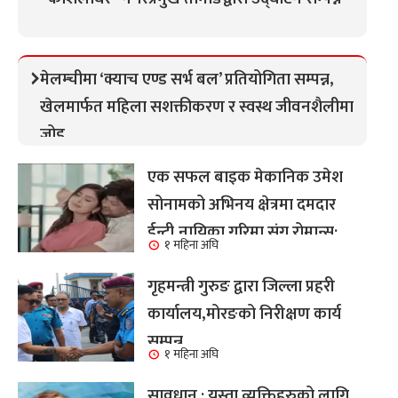
मेलम्चीमा ‘क्याच एण्ड सर्भ बल’ प्रतियोगिता सम्पन्न,
खेलमार्फत महिला सशक्तीकरण र स्वस्थ जीवनशैलीमा
जोड
एक सफल बाइक मेकानिक उमेश
सोनामको अभिनय क्षेत्रमा दमदार
ईन्ट्री,नायिका गरिमा संग रोमान्स:
१ महिना अघि
हेर्नुहोस भिडियो ।
गृहमन्त्री गुरुङ द्वारा जिल्ला प्रहरी
कार्यालय,मोरङको निरीक्षण कार्य
सम्पन्न
१ महिना अघि
सावधान : यस्ता व्यक्तिहरुको लागि