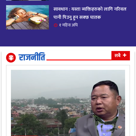
सावधान : यस्ता व्यक्तिहरुको लागि नरिवल
आजको राशिफल २०८२ भदाै ४ गते, बुधवार
१९
पानी पिउनु हुन सक्छ घातक
११ महिना अघि
१ महिना अघि
आजको राशिफल: अवसर र चुनौतीसँग दिन बित्नेछ,
२०
धैर्यले सफलता मिल्नेछ
११ महिना अघि
राजनीति
सबै