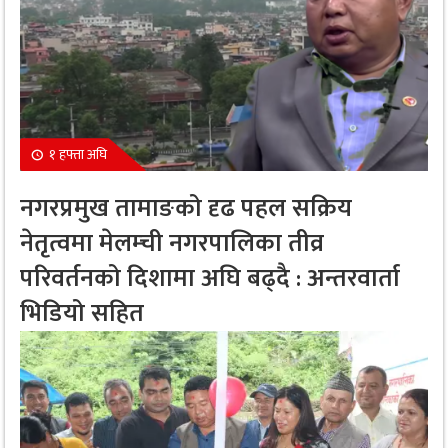
१ हफ्ता अघि
नगरप्रमुख तामाङको दृढ पहल सक्रिय
नेतृत्वमा मेलम्ची नगरपालिका तीव्र
परिवर्तनको दिशामा अघि बढ्दै : अन्तरवार्ता
भिडियो सहित