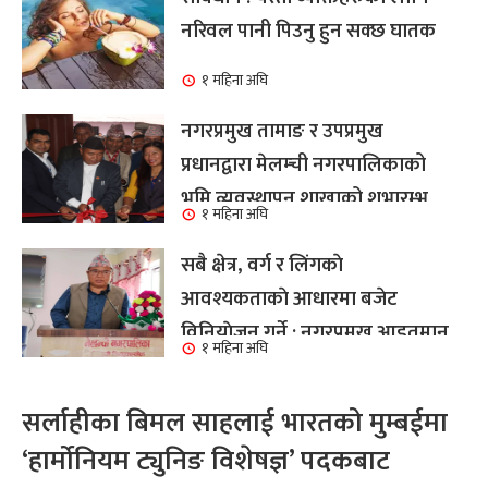
नरिवल पानी पिउनु हुन सक्छ घातक
१ महिना अघि
नगरप्रमुख तामाङ र उपप्रमुख
प्रधानद्वारा मेलम्ची नगरपालिकाको
भूमि व्यवस्थापन शाखाको शुभारम्भ
१ महिना अघि
कार्य सम्पन्न
सबै क्षेत्र, वर्ग र लिंगकाे
आवश्यकताकाे आधारमा बजेट
विनियाेजन गर्ने : नगरप्रमुख आइतमान
१ महिना अघि
तामाङ
सर्लाहीका बिमल साहलाई भारतको मुम्बईमा
‘हार्मोनियम ट्युनिङ विशेषज्ञ’ पदकबाट