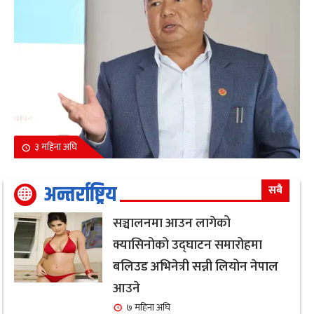
३ महिना अघि
अन्तर्राष्ट्रिय
सबै
सञ्चालनमा आउन लागेको
क्यासिनोको उद्घाटन समारोहमा
बलिउड अभिनेत्री सन्नी लियोन नेपाल
आउने
७ महिना अघि