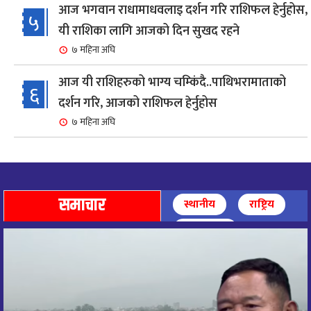
आज भगवान राधामाधवलाइ दर्शन गरि राशिफल हेर्नुहोस,
५
यी राशिका लागि आजको दिन सुखद रहने
७ महिना अघि
आज यी राशिहरुको भाग्य चम्किंदै..पाथिभरामाताको
६
दर्शन गरि, आजको राशिफल हेर्नुहोस
७ महिना अघि
शहरी विकासमन्त्री कुलमान घिसिङको समुपस्थितिमा
७
मेलम्ची खानेपानी आयोजनाको समस्या समाधान
९ महिना अघि
समाचार
स्थानीय
राष्ट्रिय
आज पाथिभारा माताको दर्शन गरि, दिनको सुरुवात गर्दै,
अन्तर्राष्ट्रिय
८
राशिफल हेर्नुहोस, यी रासिहरुको आज भाग्य उदय
९ महिना अघि
आज माताभगवती जगज्जननी पाथिभरादेवीको दर्शन गरि