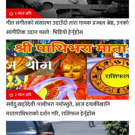
२ साल अघि
गीत संगीतको संसारमा उदाउँदो तारा गायक प्रज्वल श्रेष्ठ, उनको
सांगीतिक उडान यस्तो : भिडियो हेर्नुहोस
२ साल अघि
सर्वदु;खहरेदेवी :पाथीभरा नमोस्तुते, आज दयाकीखानि
मातापाथिभराको दर्शन गरि, राशिफल हेर्नुहोस