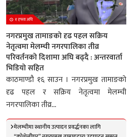
१ हफ्ता अघि
नगरप्रमुख तामाङको दृढ पहल सक्रिय
नेतृत्वमा मेलम्ची नगरपालिका तीव्र
परिवर्तनको दिशामा अघि बढ्दै : अन्तरवार्ता
भिडियो सहित
काठमाण्डौ १६ साउन । नगरप्रमुख तामाङको
दृढ पहल र सक्रिय नेतृत्वमा मेलम्ची
नगरपालिका तीव्र...
मेलम्चीमा स्थानीय उत्पादन प्रवर्द्धनका लागि
“कोशेलीघर” नगरप्रमुख तामाङद्वारा उद्घाटन सम्पन्न