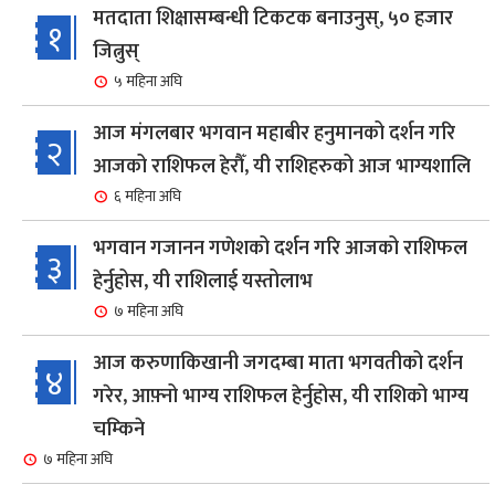
मतदाता शिक्षासम्बन्धी टिकटक बनाउनुस्, ५० हजार
१
जित्नुस्
५ महिना अघि
आज मंगलबार भगवान महाबीर हनुमानको दर्शन गरि
२
आजको राशिफल हेरौँ, यी राशिहरुको आज भाग्यशालि
६ महिना अघि
भगवान गजानन गणेशको दर्शन गरि आजको राशिफल
३
हेर्नुहोस, यी राशिलाई यस्तोलाभ
७ महिना अघि
आज करुणाकिखानी जगदम्बा माता भगवतीको दर्शन
४
गरेर, आफ़्नो भाग्य राशिफल हेर्नुहोस, यी राशिको भाग्य
चम्किने
७ महिना अघि