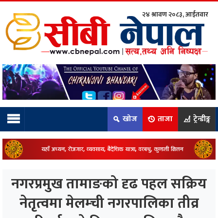
२४ श्रावण २०८३, आईतवार
ाम्रो टिम:
राष्ट्रिय
कुद
खोज
ताजा
ट्रेन्डीङ्ग
धि
ियो
नगरप्रमुख तामाङको दृढ पहल सक्रिय
ञ्जन
नेतृत्वमा मेलम्ची नगरपालिका तीव्र
नीति