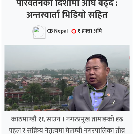
परिवर्तनको दिशामा अघि बढ्दै :
अन्तरवार्ता भिडियो सहित
ाज
्थ्य
CB Nepal
१ हफ्ता अघि
काठमाण्डौ १६ साउन । नगरप्रमुख तामाङको दृढ
पहल र सक्रिय नेतृत्वमा मेलम्ची नगरपालिका तीव्र