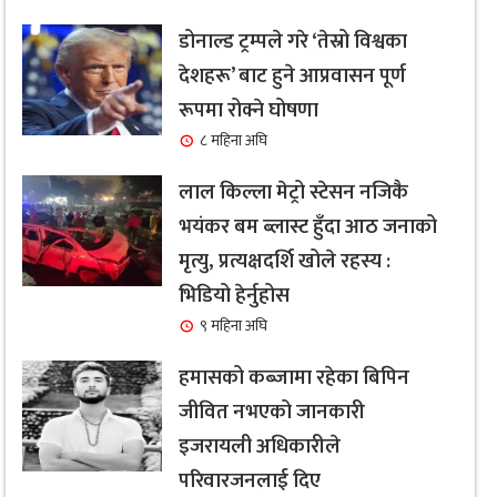
डोनाल्ड ट्रम्पले गरे ‘तेस्रो विश्वका
देशहरू’ बाट हुने आप्रवासन पूर्ण
रूपमा रोक्ने घोषणा
८ महिना अघि
लाल किल्ला मेट्रो स्टेसन नजिकै
भयंकर बम ब्लास्ट हुँदा आठ जनाको
मृत्यु, प्रत्यक्षदर्शि खोले रहस्य :
भिडियो हेर्नुहोस
९ महिना अघि
हमासको कब्जामा रहेका बिपिन
जीवित नभएको जानकारी
इजरायली अधिकारीले
परिवारजनलाई दिए