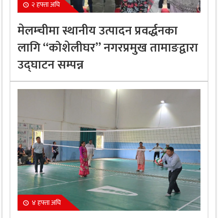
२ हफ्ता अघि
मेलम्चीमा स्थानीय उत्पादन प्रवर्द्धनका
लागि “कोशेलीघर” नगरप्रमुख तामाङद्वारा
उद्घाटन सम्पन्न
४ हफ्ता अघि