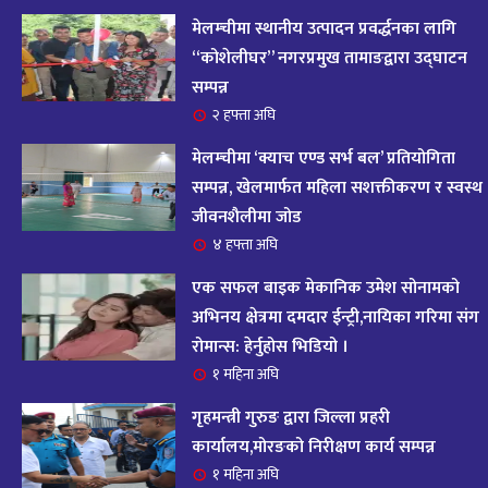
आज २०८२ साल भदौ १६ गते सोमबारको राशिफल
१४
मेलम्चीमा स्थानीय उत्पादन प्रवर्द्धनका लागि
११ महिना अघि
“कोशेलीघर” नगरप्रमुख तामाङद्वारा उद्घाटन
सम्पन्न
आजको राशिफल : २०८२ भदौ १२ गते बिहीवार, २८
२ हफ्ता अघि
१५
अगस्ट २०२५
मेलम्चीमा ‘क्याच एण्ड सर्भ बल’ प्रतियोगिता
११ महिना अघि
सम्पन्न, खेलमार्फत महिला सशक्तीकरण र स्वस्थ
जीवनशैलीमा जोड
आजको राशिफल – २०८२ साल भाद्र १० गते, मंगलबार
१६
४ हफ्ता अघि
११ महिना अघि
एक सफल बाइक मेकानिक उमेश सोनामको
आजको राशिफल – २०८२ साल भाद्र १० गते, मंगलबार
अभिनय क्षेत्रमा दमदार ईन्ट्री,नायिका गरिमा संग
१७
रोमान्स: हेर्नुहोस भिडियो ।
११ महिना अघि
१ महिना अघि
आजको राशिफल : आइतवार, ८ भदौ २०८२ (२४ अगस्ट
गृहमन्त्री गुरुङ द्वारा जिल्ला प्रहरी
१८
२०२५)
कार्यालय,मोरङको निरीक्षण कार्य सम्पन्न
११ महिना अघि
१ महिना अघि