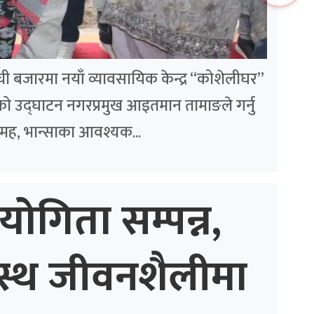
लम्ची बजारमा नयाँ व्यावसायिक केन्द्र “कोशेलीघर”
ो उद्घाटन नगरप्रमुख आइतमान तामाङले गर्नु
मह, भान्साका आवश्यक...
योगिता सम्पन्न,
स्थ जीवनशैलीमा