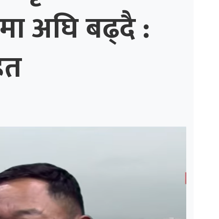
मा अघि बढ्दै :
ित