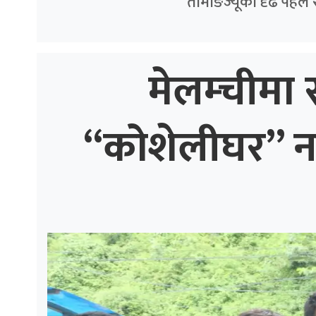
तामाङज्यूको दृढ पहल 
मेलम्चीमा स
“कोशेलीघर” नगर