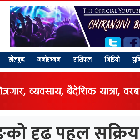
र
खेलकुद
मनोरञ्जन
राशिफल
भिडियो
युन
को दृढ पहल सक्रिय न