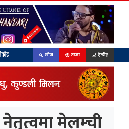
िकोड
खोज
ताजा
ट्रेन्डीङ्ग
ेतृत्वमा मेलम्ची