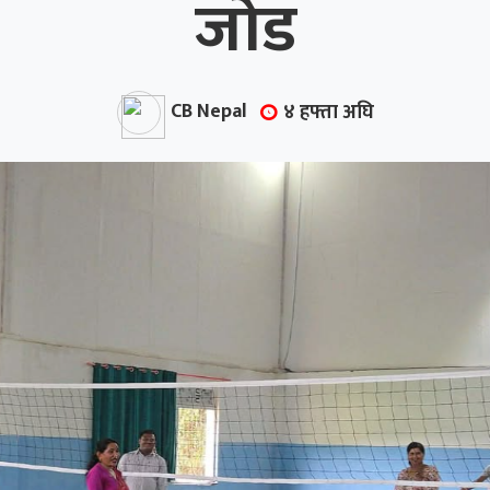
जोड
CB Nepal
४ हफ्ता अघि