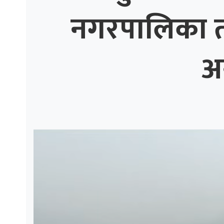
नगरपालिका तीव
ाज
्थ्य
अ