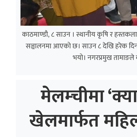
काठमाण्डौ, ८ साउन । स्थानीय कृषि र हस्तकला उत्
सञ्चालनमा आएको छ। साउन ८ देखि हरेक दिन 
भयो। नगरप्रमुख तामाङले
मेलम्चीमा ‘क्य
खेलमार्फत महि