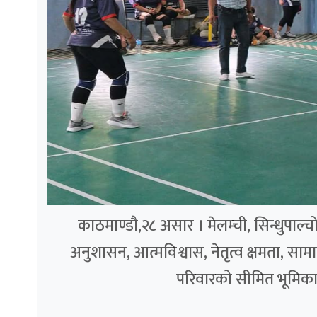
काठमाण्डौ,२८ असार । मेलम्ची, सिन्धुपाल
अनुशासन, आत्मविश्वास, नेतृत्व क्षमता, स
परिवारको सीमित भूमिकाभन्