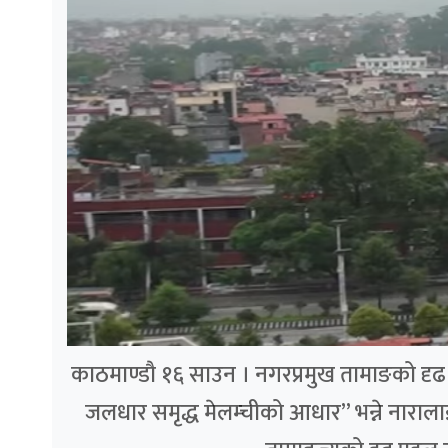
काठमाण्डौ १६ साउन । नगरप्रमुख तामाङको दृढ पह
जलधार समृद्ध मेलम्चीको आधार” भन्ने नाराला