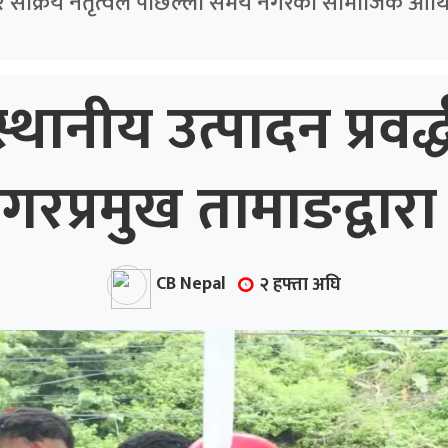
र सक्रिय नेतृत्वले पछिल्ला समय नगरको सामाजिक आर्थि
्थानीय उत्पादन प्रवर
प्रमुख तामाङद्वारा 
CB Nepal
२ हफ्ता अघि