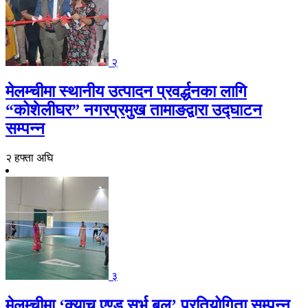
२
मेलम्चीमा स्थानीय उत्पादन प्रवर्द्धनका लागि
“कोशेलीघर” नगरप्रमुख तामाङद्वारा उद्घाटन
सम्पन्न
२ हफ्ता अघि
३
मेलम्चीमा ‘क्याच एण्ड सर्भ बल’ प्रतियोगिता सम्पन्न,