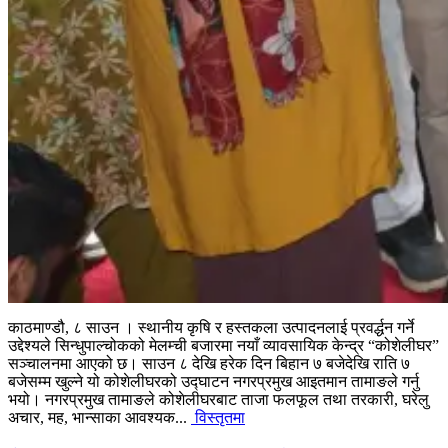
काठमाण्डौ, ८ साउन । स्थानीय कृषि र हस्तकला उत्पादनलाई प्रवर्द्धन गर्ने
उद्देश्यले सिन्धुपाल्चोकको मेलम्ची बजारमा नयाँ व्यावसायिक केन्द्र “कोशेलीघर”
सञ्चालनमा आएको छ। साउन ८ देखि हरेक दिन बिहान ७ बजेदेखि राति ७
बजेसम्म खुल्ने यो कोशेलीघरको उद्घाटन नगरप्रमुख आइतमान तामाङले गर्नु
भयो। नगरप्रमुख तामाङले कोशेलीघरबाट ताजा फलफूल तथा तरकारी, घरेलु
अचार, मह, भान्साका आवश्यक...
विस्तृतमा