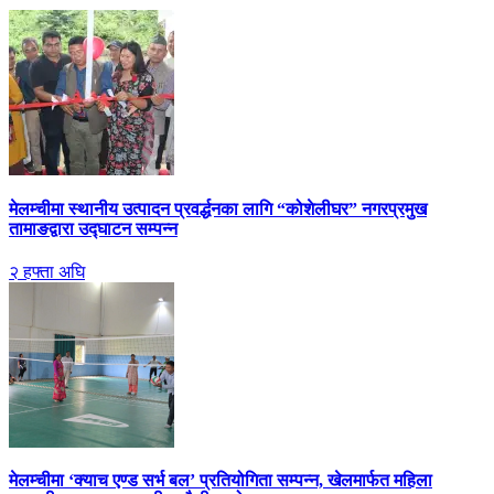
मेलम्चीमा स्थानीय उत्पादन प्रवर्द्धनका लागि “कोशेलीघर” नगरप्रमुख
तामाङद्वारा उद्घाटन सम्पन्न
२ हफ्ता अघि
मेलम्चीमा ‘क्याच एण्ड सर्भ बल’ प्रतियोगिता सम्पन्न, खेलमार्फत महिला