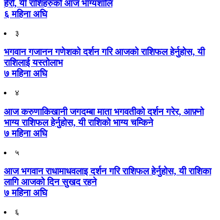
हेरौँ, यी राशिहरुको आज भाग्यशालि
६ महिना अघि
३
भगवान गजानन गणेशको दर्शन गरि आजको राशिफल हेर्नुहोस, यी
राशिलाई यस्तोलाभ
७ महिना अघि
४
आज करुणाकिखानी जगदम्बा माता भगवतीको दर्शन गरेर, आफ़्नो
भाग्य राशिफल हेर्नुहोस, यी राशिको भाग्य चम्किने
७ महिना अघि
५
आज भगवान राधामाधवलाइ दर्शन गरि राशिफल हेर्नुहोस, यी राशिका
लागि आजको दिन सुखद रहने
७ महिना अघि
६