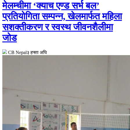
मेलम्चीमा ‘क्याच एण्ड सर्भ बल’
प्रतियोगिता सम्पन्न, खेलमार्फत महिला
सशक्तीकरण र स्वस्थ जीवनशैलीमा
जोड
CB Nepal
३ हफ्ता अघि