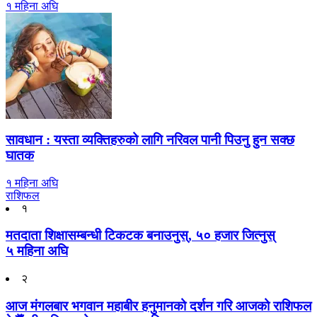
१ महिना अघि
सावधान : यस्ता व्यक्तिहरुको लागि नरिवल पानी पिउनु हुन सक्छ
घातक
१ महिना अघि
राशिफल
१
मतदाता शिक्षासम्बन्धी टिकटक बनाउनुस्, ५० हजार जित्नुस्
५ महिना अघि
२
आज मंगलबार भगवान महाबीर हनुमानको दर्शन गरि आजको राशिफल