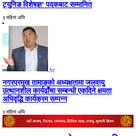
ट्युनिङ विशेषज्ञ’ पदकबाट सम्मानित
३ महिना अघि
१०
नगरप्रमुख तामाङको अध्यक्षतामा जलवायु
उत्थानशील कार्यढाँचा सम्बन्धी एकदिने क्षमता
अभिवृद्धि कार्यक्रम सम्पन्न
३ महिना अघि