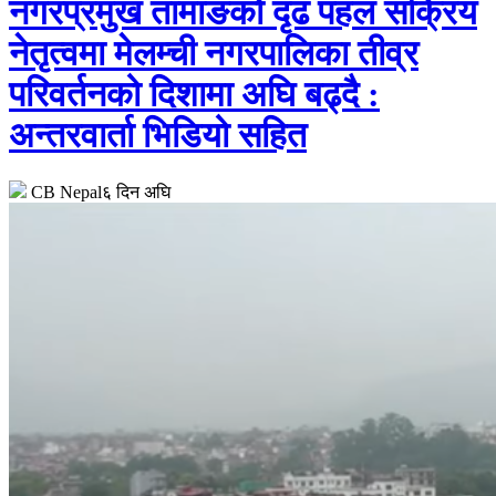
नगरप्रमुख तामाङको दृढ पहल सक्रिय
नेतृत्वमा मेलम्ची नगरपालिका तीव्र
परिवर्तनको दिशामा अघि बढ्दै :
अन्तरवार्ता भिडियो सहित
CB Nepal
६ दिन अघि