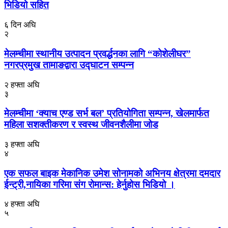
भिडियो सहित
६ दिन अघि
२
मेलम्चीमा स्थानीय उत्पादन प्रवर्द्धनका लागि “कोशेलीघर”
नगरप्रमुख तामाङद्वारा उद्घाटन सम्पन्न
२ हफ्ता अघि
३
मेलम्चीमा ‘क्याच एण्ड सर्भ बल’ प्रतियोगिता सम्पन्न, खेलमार्फत
महिला सशक्तीकरण र स्वस्थ जीवनशैलीमा जोड
३ हफ्ता अघि
४
एक सफल बाइक मेकानिक उमेश सोनामको अभिनय क्षेत्रमा दमदार
ईन्ट्री,नायिका गरिमा संग रोमान्स: हेर्नुहोस भिडियो ।
४ हफ्ता अघि
५