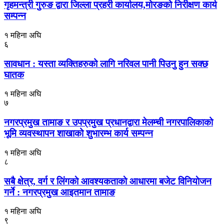
गृहमन्त्री गुरुङ द्वारा जिल्ला प्रहरी कार्यालय,मोरङको निरीक्षण कार्य
सम्पन्न
१ महिना अघि
६
सावधान : यस्ता व्यक्तिहरुको लागि नरिवल पानी पिउनु हुन सक्छ
घातक
१ महिना अघि
७
नगरप्रमुख तामाङ र उपप्रमुख प्रधानद्वारा मेलम्ची नगरपालिकाको
भूमि व्यवस्थापन शाखाको शुभारम्भ कार्य सम्पन्न
१ महिना अघि
८
सबै क्षेत्र, वर्ग र लिंगकाे आवश्यकताकाे आधारमा बजेट विनियाेजन
गर्ने : नगरप्रमुख आइतमान तामाङ
१ महिना अघि
९