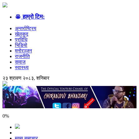
हाम्रो टिम:
अन्तर्राष्ट्रिय
खेलकुद
प्रविधि
भिडियो
मनोरञ्जन
राजनीति
समाज
स्वास्थ्य
२३ श्रावण २०८३, शनिबार
0
%
मुख्य समाचार