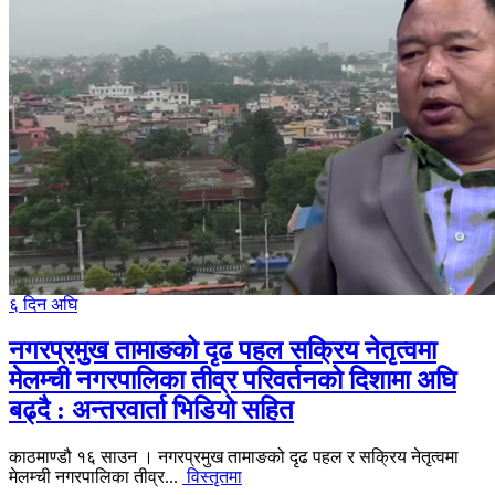
६ दिन अघि
नगरप्रमुख तामाङको दृढ पहल सक्रिय नेतृत्वमा
मेलम्ची नगरपालिका तीव्र परिवर्तनको दिशामा अघि
बढ्दै : अन्तरवार्ता भिडियो सहित
काठमाण्डौ १६ साउन । नगरप्रमुख तामाङको दृढ पहल र सक्रिय नेतृत्वमा
मेलम्ची नगरपालिका तीव्र...
विस्तृतमा