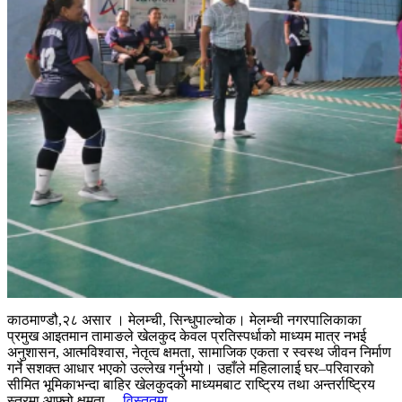
काठमाण्डौ,२८ असार । मेलम्ची, सिन्धुपाल्चोक। मेलम्ची नगरपालिकाका
प्रमुख आइतमान तामाङले खेलकुद केवल प्रतिस्पर्धाको माध्यम मात्र नभई
अनुशासन, आत्मविश्वास, नेतृत्व क्षमता, सामाजिक एकता र स्वस्थ जीवन निर्माण
गर्ने सशक्त आधार भएको उल्लेख गर्नुभयो। उहाँले महिलालाई घर–परिवारको
सीमित भूमिकाभन्दा बाहिर खेलकुदको माध्यमबाट राष्ट्रिय तथा अन्तर्राष्ट्रिय
स्तरमा आफ्नो क्षमता...
विस्तृतमा