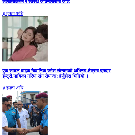
सशक्तीकरण र स्वस्थ जीवनशैलीमा जोड
३ हफ्ता अघि
एक सफल बाइक मेकानिक उमेश सोनामको अभिनय क्षेत्रमा दमदार
ईन्ट्री,नायिका गरिमा संग रोमान्स: हेर्नुहोस भिडियो ।
४ हफ्ता अघि