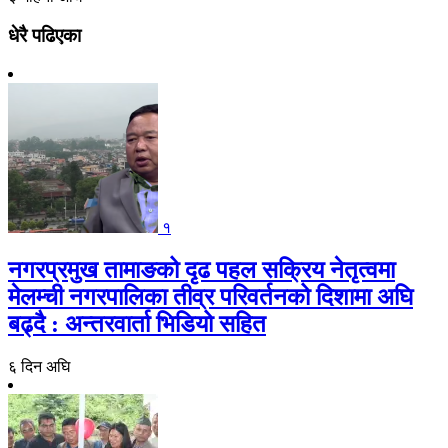
धेरै पढिएका
१
नगरप्रमुख तामाङको दृढ पहल सक्रिय नेतृत्वमा
मेलम्ची नगरपालिका तीव्र परिवर्तनको दिशामा अघि
बढ्दै : अन्तरवार्ता भिडियो सहित
६ दिन अघि