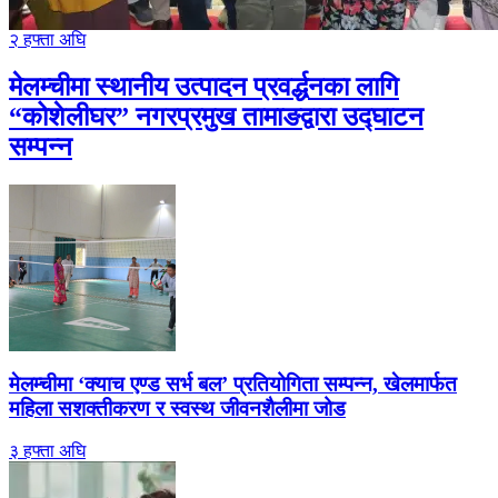
२ हफ्ता अघि
मेलम्चीमा स्थानीय उत्पादन प्रवर्द्धनका लागि
“कोशेलीघर” नगरप्रमुख तामाङद्वारा उद्घाटन
सम्पन्न
मेलम्चीमा ‘क्याच एण्ड सर्भ बल’ प्रतियोगिता सम्पन्न, खेलमार्फत
महिला सशक्तीकरण र स्वस्थ जीवनशैलीमा जोड
३ हफ्ता अघि