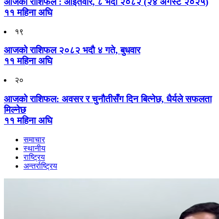
आजको राशिफल : आइतवार, ८ भदौ २०८२ (२४ अगस्ट २०२५)
११ महिना अघि
१९
आजको राशिफल २०८२ भदाै ४ गते, बुधवार
११ महिना अघि
२०
आजको राशिफल: अवसर र चुनौतीसँग दिन बित्नेछ, धैर्यले सफलता
मिल्नेछ
११ महिना अघि
समाचार
स्थानीय
राष्ट्रिय
अन्तर्राष्ट्रिय