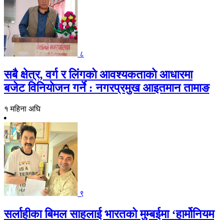
८
सबै क्षेत्र, वर्ग र लिंगकाे आवश्यकताकाे आधारमा
बजेट विनियाेजन गर्ने : नगरप्रमुख आइतमान तामाङ
१ महिना अघि
९
सर्लाहीका बिमल साहलाई भारतको मुम्बईमा ‘हार्मोनियम