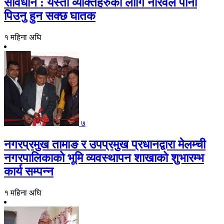
सावधान : यस्ता व्यक्तिहरुको लागि नरिवल पानी
पिउनु हुन सक्छ घातक
१ महिना अघि
७
नगरप्रमुख तामाङ र उपप्रमुख प्रधानद्वारा मेलम्ची
नगरपालिकाको भूमि व्यवस्थापन शाखाको शुभारम्भ
कार्य सम्पन्न
१ महिना अघि