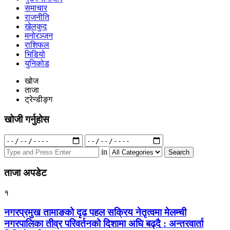
समाचार
राजनीति
खेलकुद
मनोरञ्जन
राशिफल
भिडियो
युनिकोड
खोज
ताजा
ट्रेन्डीङ्ग
खोजी गर्नुहोस
Search
for:
in
ताजा अपडेट
१
नगरप्रमुख तामाङको दृढ पहल सक्रिय नेतृत्वमा मेलम्ची
नगरपालिका तीव्र परिवर्तनको दिशामा अघि बढ्दै : अन्तरवार्ता