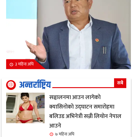
३ महिना अघि
अन्तर्राष्ट्रिय
सबै
सञ्चालनमा आउन लागेको
क्यासिनोको उद्घाटन समारोहमा
बलिउड अभिनेत्री सन्नी लियोन नेपाल
आउने
७ महिना अघि