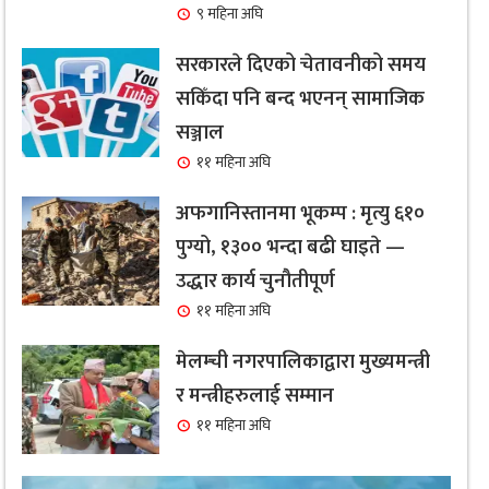
९ महिना अघि
सरकारले दिएको चेतावनीको समय
सकिँदा पनि बन्द भएनन् सामाजिक
सञ्जाल
११ महिना अघि
अफगानिस्तानमा भूकम्प : मृत्यु ६१०
पुग्यो, १३०० भन्दा बढी घाइते —
उद्धार कार्य चुनौतीपूर्ण
११ महिना अघि
मेलम्ची नगरपालिकाद्वारा मुख्यमन्त्री
र मन्त्रीहरुलाई सम्मान
११ महिना अघि