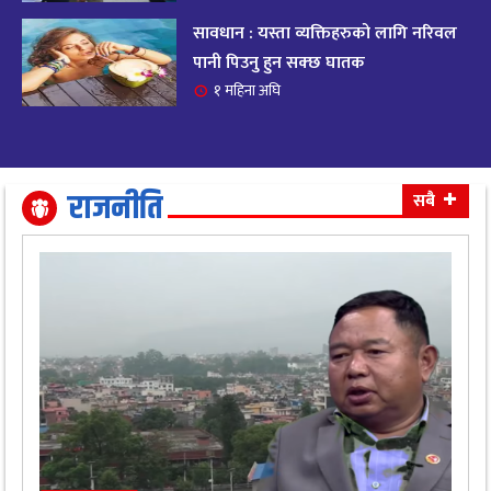
सावधान : यस्ता व्यक्तिहरुको लागि नरिवल
आजको राशिफल २०८२ भदाै ४ गते, बुधवार
१९
पानी पिउनु हुन सक्छ घातक
११ महिना अघि
१ महिना अघि
आजको राशिफल: अवसर र चुनौतीसँग दिन बित्नेछ,
२०
धैर्यले सफलता मिल्नेछ
११ महिना अघि
राजनीति
सबै