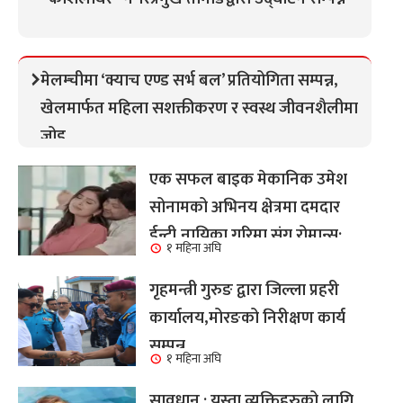
मेलम्चीमा ‘क्याच एण्ड सर्भ बल’ प्रतियोगिता सम्पन्न,
खेलमार्फत महिला सशक्तीकरण र स्वस्थ जीवनशैलीमा
जोड
एक सफल बाइक मेकानिक उमेश
सोनामको अभिनय क्षेत्रमा दमदार
ईन्ट्री,नायिका गरिमा संग रोमान्स:
१ महिना अघि
हेर्नुहोस भिडियो ।
गृहमन्त्री गुरुङ द्वारा जिल्ला प्रहरी
कार्यालय,मोरङको निरीक्षण कार्य
सम्पन्न
१ महिना अघि
सावधान : यस्ता व्यक्तिहरुको लागि