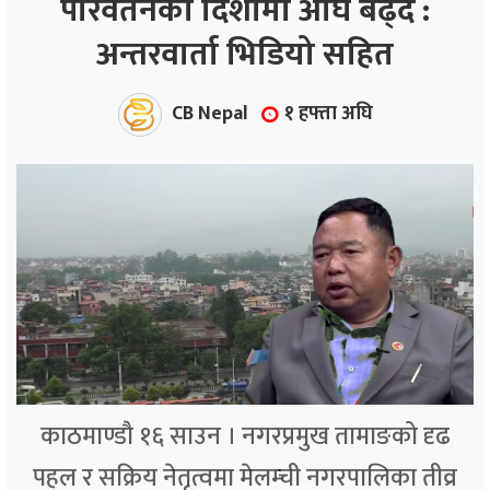
परिवर्तनको दिशामा अघि बढ्दै :
अन्तरवार्ता भिडियो सहित
ाज
्थ्य
CB Nepal
१ हफ्ता अघि
काठमाण्डौ १६ साउन । नगरप्रमुख तामाङको दृढ
पहल र सक्रिय नेतृत्वमा मेलम्ची नगरपालिका तीव्र