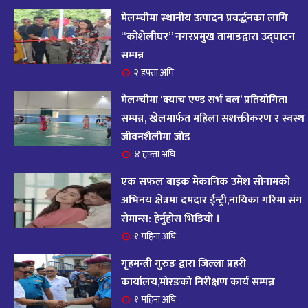
आज २०८२ साल भदौ १६ गते सोमबारको राशिफल
१४
मेलम्चीमा स्थानीय उत्पादन प्रवर्द्धनका लागि
११ महिना अघि
“कोशेलीघर” नगरप्रमुख तामाङद्वारा उद्घाटन
सम्पन्न
आजको राशिफल : २०८२ भदौ १२ गते बिहीवार, २८
२ हफ्ता अघि
१५
अगस्ट २०२५
मेलम्चीमा ‘क्याच एण्ड सर्भ बल’ प्रतियोगिता
११ महिना अघि
सम्पन्न, खेलमार्फत महिला सशक्तीकरण र स्वस्थ
जीवनशैलीमा जोड
आजको राशिफल – २०८२ साल भाद्र १० गते, मंगलबार
१६
४ हफ्ता अघि
११ महिना अघि
एक सफल बाइक मेकानिक उमेश सोनामको
आजको राशिफल – २०८२ साल भाद्र १० गते, मंगलबार
अभिनय क्षेत्रमा दमदार ईन्ट्री,नायिका गरिमा संग
१७
रोमान्स: हेर्नुहोस भिडियो ।
११ महिना अघि
१ महिना अघि
आजको राशिफल : आइतवार, ८ भदौ २०८२ (२४ अगस्ट
गृहमन्त्री गुरुङ द्वारा जिल्ला प्रहरी
१८
२०२५)
कार्यालय,मोरङको निरीक्षण कार्य सम्पन्न
११ महिना अघि
१ महिना अघि