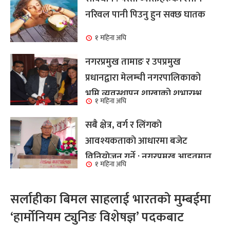
नरिवल पानी पिउनु हुन सक्छ घातक
१ महिना अघि
नगरप्रमुख तामाङ र उपप्रमुख
प्रधानद्वारा मेलम्ची नगरपालिकाको
भूमि व्यवस्थापन शाखाको शुभारम्भ
१ महिना अघि
कार्य सम्पन्न
सबै क्षेत्र, वर्ग र लिंगकाे
आवश्यकताकाे आधारमा बजेट
विनियाेजन गर्ने : नगरप्रमुख आइतमान
१ महिना अघि
तामाङ
सर्लाहीका बिमल साहलाई भारतको मुम्बईमा
‘हार्मोनियम ट्युनिङ विशेषज्ञ’ पदकबाट