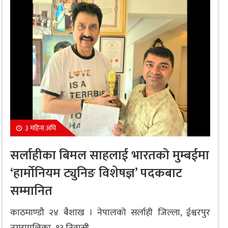
३ महिना अघि
सर्लाहीका बिमल साहलाई भारतको मुम्बईमा
‘हार्मोनियम ट्युनिङ विशेषज्ञ’ पदकबाट
सम्मानित
काठमाण्डौ २४ बैशाख । नेपालको सर्लाही जिल्ला, ईश्वरपुर
नगरपालिका–१३ निवासी...