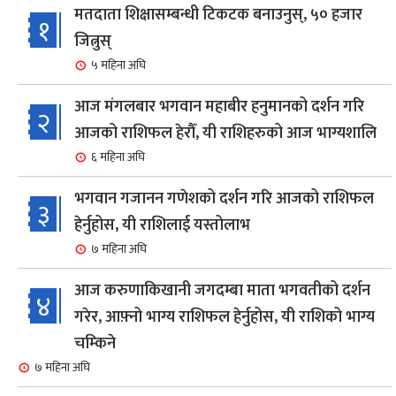
मतदाता शिक्षासम्बन्धी टिकटक बनाउनुस्, ५० हजार
१
जित्नुस्
५ महिना अघि
आज मंगलबार भगवान महाबीर हनुमानको दर्शन गरि
२
आजको राशिफल हेरौँ, यी राशिहरुको आज भाग्यशालि
६ महिना अघि
भगवान गजानन गणेशको दर्शन गरि आजको राशिफल
३
हेर्नुहोस, यी राशिलाई यस्तोलाभ
७ महिना अघि
आज करुणाकिखानी जगदम्बा माता भगवतीको दर्शन
४
गरेर, आफ़्नो भाग्य राशिफल हेर्नुहोस, यी राशिको भाग्य
चम्किने
७ महिना अघि