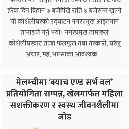
हरेक दिन बिहान ७ बजेदेखि राति ७ बजेसम्म खुल्ने
यो कोशेलीघरको उद्घाटन नगरप्रमुख आइतमान
तामाङले गर्नु भयो। नगरप्रमुख तामाङले
कोशेलीघरबाट ताजा फलफूल तथा तरकारी, घरेलु
अचार, मह, भान्साका आवश्यक...
मेलम्चीमा ‘क्याच एण्ड सर्भ बल’
प्रतियोगिता सम्पन्न, खेलमार्फत महिला
सशक्तीकरण र स्वस्थ जीवनशैलीमा
जोड