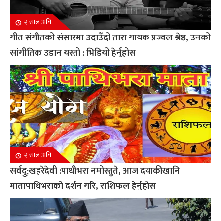
२ साल अघि
गीत संगीतको संसारमा उदाउँदो तारा गायक प्रज्वल श्रेष्ठ, उनको
सांगीतिक उडान यस्तो : भिडियो हेर्नुहोस
२ साल अघि
सर्वदु;खहरेदेवी :पाथीभरा नमोस्तुते, आज दयाकीखानि
मातापाथिभराको दर्शन गरि, राशिफल हेर्नुहोस