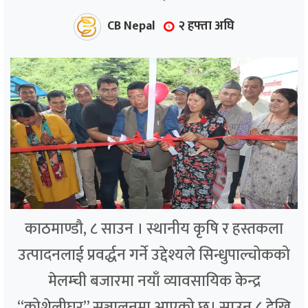
CB Nepal
२ हफ्ता अघि
काठमाण्डौ, ८ साउन । स्थानीय कृषि र हस्तकला
उत्पादनलाई प्रवर्द्धन गर्ने उद्देश्यले सिन्धुपाल्चोकको
मेलम्ची बजारमा नयाँ व्यावसायिक केन्द्र
“कोशेलीघर” सञ्चालनमा आएको छ। साउन ८ देखि