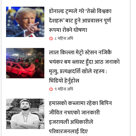
डोनाल्ड ट्रम्पले गरे ‘तेस्रो विश्वका
देशहरू’ बाट हुने आप्रवासन पूर्ण
रूपमा रोक्ने घोषणा
८ महिना अघि
लाल किल्ला मेट्रो स्टेसन नजिकै
भयंकर बम ब्लास्ट हुँदा आठ जनाको
मृत्यु, प्रत्यक्षदर्शि खोले रहस्य :
भिडियो हेर्नुहोस
९ महिना अघि
हमासको कब्जामा रहेका बिपिन
जीवित नभएको जानकारी
इजरायली अधिकारीले
परिवारजनलाई दिए