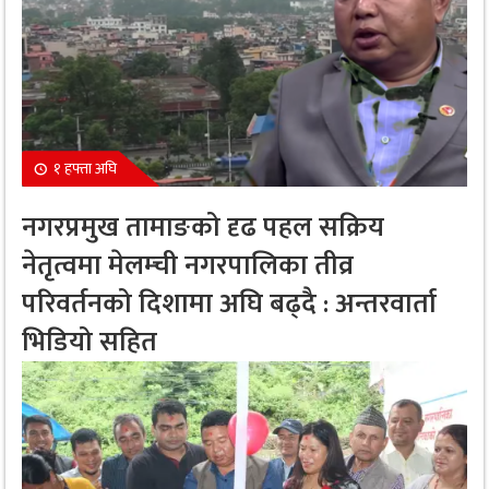
१ हफ्ता अघि
नगरप्रमुख तामाङको दृढ पहल सक्रिय
नेतृत्वमा मेलम्ची नगरपालिका तीव्र
परिवर्तनको दिशामा अघि बढ्दै : अन्तरवार्ता
भिडियो सहित