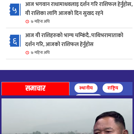
आज भगवान राधामाधवलाइ दर्शन गरि राशिफल हेर्नुहोस,
५
यी राशिका लागि आजको दिन सुखद रहने
७ महिना अघि
आज यी राशिहरुको भाग्य चम्किंदै..पाथिभरामाताको
६
दर्शन गरि, आजको राशिफल हेर्नुहोस
७ महिना अघि
शहरी विकासमन्त्री कुलमान घिसिङको समुपस्थितिमा
७
मेलम्ची खानेपानी आयोजनाको समस्या समाधान
८ महिना अघि
समाचार
स्थानीय
राष्ट्रिय
आज पाथिभारा माताको दर्शन गरि, दिनको सुरुवात गर्दै,
अन्तर्राष्ट्रिय
८
राशिफल हेर्नुहोस, यी रासिहरुको आज भाग्य उदय
९ महिना अघि
आज माताभगवती जगज्जननी पाथिभरादेवीको दर्शन गरि