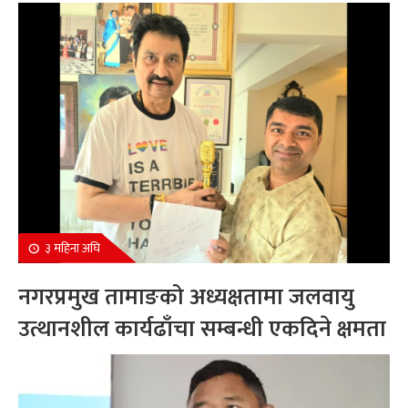
सम्मानित
३ महिना अघि
नगरप्रमुख तामाङको अध्यक्षतामा जलवायु
उत्थानशील कार्यढाँचा सम्बन्धी एकदिने क्षमता
अभिवृद्धि कार्यक्रम सम्पन्न