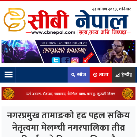
२३ श्रावण २०८३, शनिबार
ाम्रो टिम:
राष्ट्रिय
कुद
खोज
ताजा
ट्रेन्डीङ्ग
धि
ियो
नगरप्रमुख तामाङको दृढ पहल सक्रिय
ञ्जन
नेतृत्वमा मेलम्ची नगरपालिका तीव्र
नीति