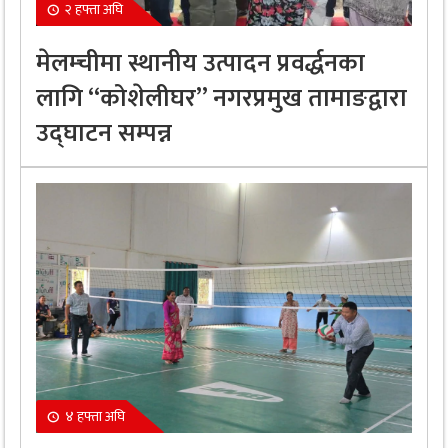
२ हफ्ता अघि
मेलम्चीमा स्थानीय उत्पादन प्रवर्द्धनका
लागि “कोशेलीघर” नगरप्रमुख तामाङद्वारा
उद्घाटन सम्पन्न
४ हफ्ता अघि