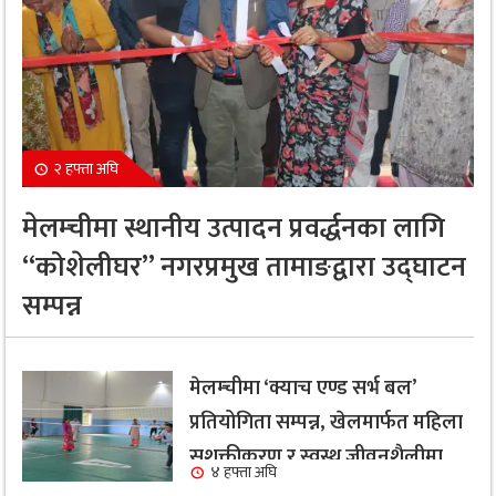
२ हफ्ता अघि
मेलम्चीमा स्थानीय उत्पादन प्रवर्द्धनका लागि
“कोशेलीघर” नगरप्रमुख तामाङद्वारा उद्घाटन
सम्पन्न
मेलम्चीमा ‘क्याच एण्ड सर्भ बल’
प्रतियोगिता सम्पन्न, खेलमार्फत महिला
सशक्तीकरण र स्वस्थ जीवनशैलीमा
४ हफ्ता अघि
जोड