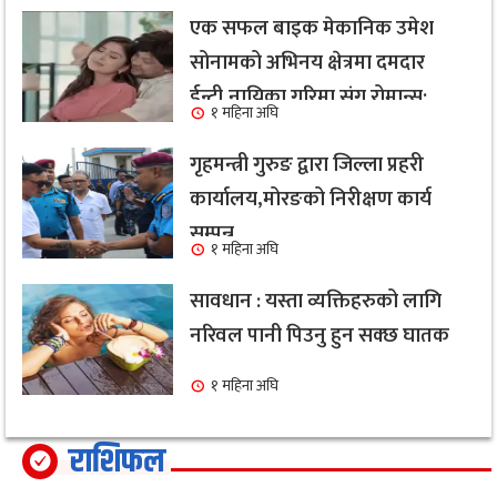
एक सफल बाइक मेकानिक उमेश
सोनामको अभिनय क्षेत्रमा दमदार
ईन्ट्री,नायिका गरिमा संग रोमान्स:
१ महिना अघि
हेर्नुहोस भिडियो ।
गृहमन्त्री गुरुङ द्वारा जिल्ला प्रहरी
कार्यालय,मोरङको निरीक्षण कार्य
सम्पन्न
१ महिना अघि
सावधान : यस्ता व्यक्तिहरुको लागि
नरिवल पानी पिउनु हुन सक्छ घातक
१ महिना अघि
राशिफल