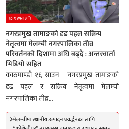
१ हफ्ता अघि
नगरप्रमुख तामाङको दृढ पहल सक्रिय
नेतृत्वमा मेलम्ची नगरपालिका तीव्र
परिवर्तनको दिशामा अघि बढ्दै : अन्तरवार्ता
भिडियो सहित
काठमाण्डौ १६ साउन । नगरप्रमुख तामाङको
दृढ पहल र सक्रिय नेतृत्वमा मेलम्ची
नगरपालिका तीव्र...
मेलम्चीमा स्थानीय उत्पादन प्रवर्द्धनका लागि
“कोशेलीघर” नगरप्रमुख तामाङद्वारा उद्घाटन सम्पन्न