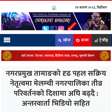
२१ श्रावण २०८३, बिहीबार
ाम्रो टिम:
राष्ट्रिय
खोज
ताजा
ट्रेन्डीङ्ग
कुद
धि
ियो
नगरप्रमुख तामाङको दृढ पहल सक्रिय
ञ्जन
नेतृत्वमा मेलम्ची नगरपालिका तीव्र
परिवर्तनको दिशामा अघि बढ्दै :
नीति
अन्तरवार्ता भिडियो सहित
ाज