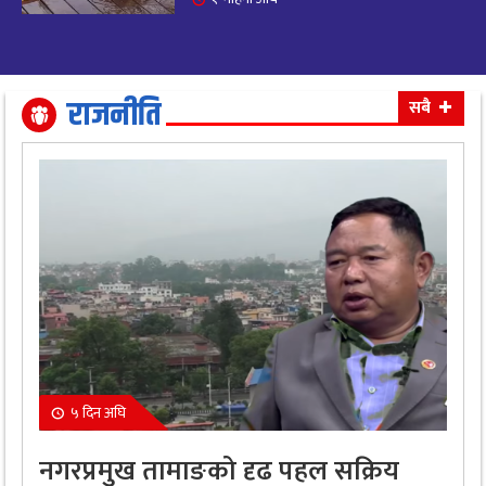
आजको राशिफल: अवसर र चुनौतीसँग दिन बित्नेछ,
२०
धैर्यले सफलता मिल्नेछ
११ महिना अघि
राजनीति
सबै
५ दिन अघि
नगरप्रमुख तामाङको दृढ पहल सक्रिय