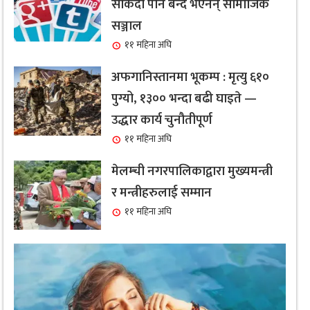
सकिँदा पनि बन्द भएनन् सामाजिक
सञ्जाल
११ महिना अघि
अफगानिस्तानमा भूकम्प : मृत्यु ६१०
पुग्यो, १३०० भन्दा बढी घाइते —
उद्धार कार्य चुनौतीपूर्ण
११ महिना अघि
मेलम्ची नगरपालिकाद्वारा मुख्यमन्त्री
र मन्त्रीहरुलाई सम्मान
११ महिना अघि