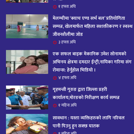
आजको राशिफल : २०८२ भदौ १२ गते बिहीवार, २८
१ हफ्ता अघि
१५
अगस्ट २०२५
मेलम्चीमा ‘क्याच एण्ड सर्भ बल’ प्रतियोगिता
११ महिना अघि
सम्पन्न, खेलमार्फत महिला सशक्तीकरण र स्वस्थ
जीवनशैलीमा जोड
आजको राशिफल – २०८२ साल भाद्र १० गते, मंगलबार
१६
३ हफ्ता अघि
११ महिना अघि
एक सफल बाइक मेकानिक उमेश सोनामको
आजको राशिफल – २०८२ साल भाद्र १० गते, मंगलबार
अभिनय क्षेत्रमा दमदार ईन्ट्री,नायिका गरिमा संग
१७
रोमान्स: हेर्नुहोस भिडियो ।
११ महिना अघि
४ हफ्ता अघि
आजको राशिफल : आइतवार, ८ भदौ २०८२ (२४ अगस्ट
गृहमन्त्री गुरुङ द्वारा जिल्ला प्रहरी
१८
२०२५)
कार्यालय,मोरङको निरीक्षण कार्य सम्पन्न
११ महिना अघि
१ महिना अघि
सावधान : यस्ता व्यक्तिहरुको लागि नरिवल
आजको राशिफल २०८२ भदाै ४ गते, बुधवार
१९
पानी पिउनु हुन सक्छ घातक
११ महिना अघि
१ महिना अघि