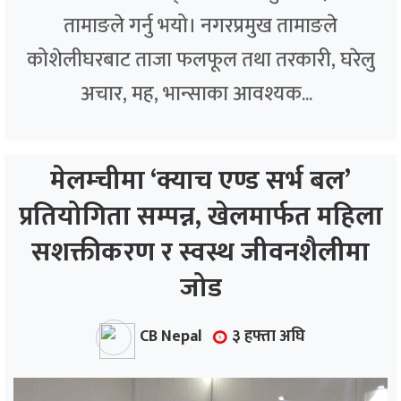
तामाङले गर्नु भयो। नगरप्रमुख तामाङले
कोशेलीघरबाट ताजा फलफूल तथा तरकारी, घरेलु
अचार, मह, भान्साका आवश्यक...
मेलम्चीमा ‘क्याच एण्ड सर्भ बल’
प्रतियोगिता सम्पन्न, खेलमार्फत महिला
सशक्तीकरण र स्वस्थ जीवनशैलीमा
जोड
CB Nepal
३ हफ्ता अघि