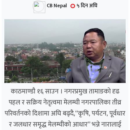
्थ्य
CB Nepal
५ दिन अघि
काठमाण्डौ १६ साउन । नगरप्रमुख तामाङको दृढ
पहल र सक्रिय नेतृत्वमा मेलम्ची नगरपालिका तीव्र
परिवर्तनको दिशामा अघि बढ्दै,“कृषि, पर्यटन, पूर्वधार
र जलधार समृद्ध मेलम्चीको आधार” भन्ने नारालाई