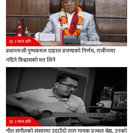
२ साल अघि
प्रधानमन्त्री पुष्पकमल दाहाल प्रचण्डको निर्णय, राजीनामा
नदिने विश्वासको मत लिने
२ साल अघि
गीत संगीतको संसारमा उदाउँदो तारा गायक प्रज्वल श्रेष्ठ, उनको