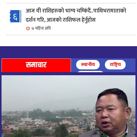
आज यी राशिहरुको भाग्य चम्किंदै..पाथिभरामाताको
६
दर्शन गरि, आजको राशिफल हेर्नुहोस
७ महिना अघि
शहरी विकासमन्त्री कुलमान घिसिङको समुपस्थितिमा
७
मेलम्ची खानेपानी आयोजनाको समस्या समाधान
८ महिना अघि
समाचार
स्थानीय
राष्ट्रिय
आज पाथिभारा माताको दर्शन गरि, दिनको सुरुवात गर्दै,
अन्तर्राष्ट्रिय
८
राशिफल हेर्नुहोस, यी रासिहरुको आज भाग्य उदय
९ महिना अघि
आज माताभगवती जगज्जननी पाथिभरादेवीको दर्शन गरि
९
राशिफल हेरौं, यी राशिका लागि आज भाग्य चम्किने ।
९ महिना अघि