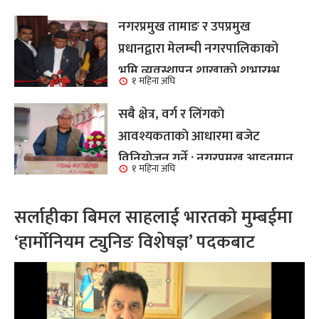
नगरप्रमुख तामाङ र उपप्रमुख
प्रधानद्वारा मेलम्ची नगरपालिकाको
भूमि व्यवस्थापन शाखाको शुभारम्भ
१ महिना अघि
कार्य सम्पन्न
सबै क्षेत्र, वर्ग र लिंगकाे
आवश्यकताकाे आधारमा बजेट
विनियाेजन गर्ने : नगरप्रमुख आइतमान
१ महिना अघि
तामाङ
सर्लाहीका बिमल साहलाई भारतको मुम्बईमा
‘हार्मोनियम ट्युनिङ विशेषज्ञ’ पदकबाट
सम्मानित