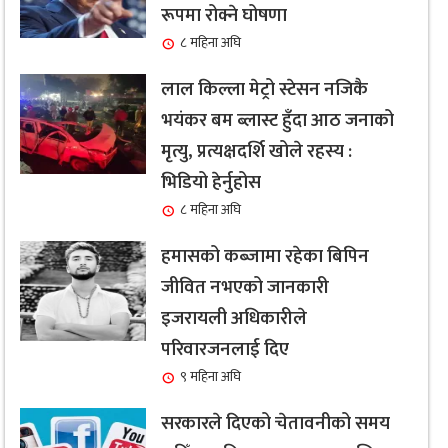
रूपमा रोक्ने घोषणा
८ महिना अघि
लाल किल्ला मेट्रो स्टेसन नजिकै
भयंकर बम ब्लास्ट हुँदा आठ जनाको
मृत्यु, प्रत्यक्षदर्शि खोले रहस्य :
भिडियो हेर्नुहोस
८ महिना अघि
हमासको कब्जामा रहेका बिपिन
जीवित नभएको जानकारी
इजरायली अधिकारीले
परिवारजनलाई दिए
९ महिना अघि
सरकारले दिएको चेतावनीको समय