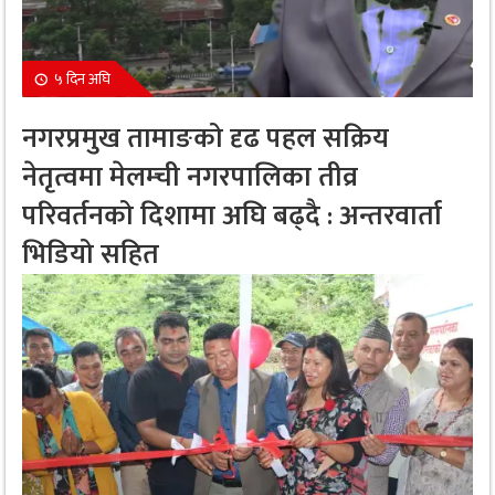
५ दिन अघि
नगरप्रमुख तामाङको दृढ पहल सक्रिय
नेतृत्वमा मेलम्ची नगरपालिका तीव्र
परिवर्तनको दिशामा अघि बढ्दै : अन्तरवार्ता
भिडियो सहित