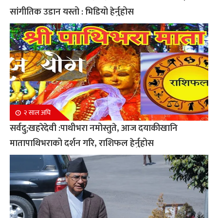
सांगीतिक उडान यस्तो : भिडियो हेर्नुहोस
२ साल अघि
सर्वदु;खहरेदेवी :पाथीभरा नमोस्तुते, आज दयाकीखानि
मातापाथिभराको दर्शन गरि, राशिफल हेर्नुहोस