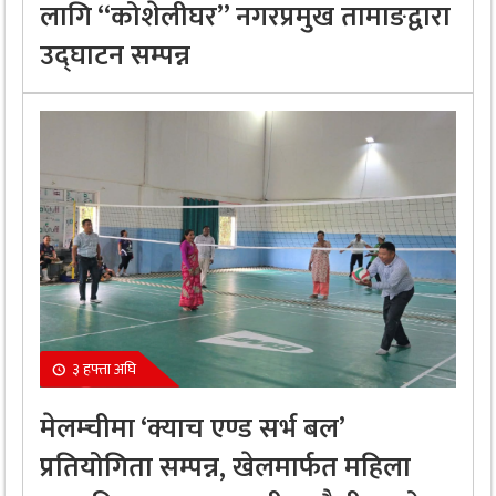
लागि “कोशेलीघर” नगरप्रमुख तामाङद्वारा
उद्घाटन सम्पन्न
३ हफ्ता अघि
मेलम्चीमा ‘क्याच एण्ड सर्भ बल’
प्रतियोगिता सम्पन्न, खेलमार्फत महिला