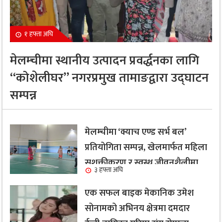
१ हफ्ता अघि
मेलम्चीमा स्थानीय उत्पादन प्रवर्द्धनका लागि
“कोशेलीघर” नगरप्रमुख तामाङद्वारा उद्घाटन
सम्पन्न
मेलम्चीमा ‘क्याच एण्ड सर्भ बल’
प्रतियोगिता सम्पन्न, खेलमार्फत महिला
सशक्तीकरण र स्वस्थ जीवनशैलीमा
३ हफ्ता अघि
जोड
एक सफल बाइक मेकानिक उमेश
सोनामको अभिनय क्षेत्रमा दमदार