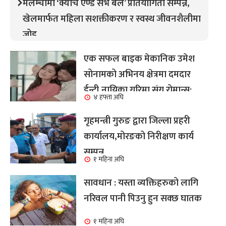
मेलम्चीमा ‘क्याच एण्ड सर्भ बल’ प्रतियोगिता सम्पन्न,
खेलमार्फत महिला सशक्तीकरण र स्वस्थ जीवनशैलीमा
जोड
एक सफल बाइक मेकानिक उमेश
सोनामको अभिनय क्षेत्रमा दमदार
ईन्ट्री,नायिका गरिमा संग रोमान्स:
४ हफ्ता अघि
हेर्नुहोस भिडियो ।
गृहमन्त्री गुरुङ द्वारा जिल्ला प्रहरी
कार्यालय,मोरङको निरीक्षण कार्य
सम्पन्न
१ महिना अघि
सावधान : यस्ता व्यक्तिहरुको लागि
नरिवल पानी पिउनु हुन सक्छ घातक
१ महिना अघि