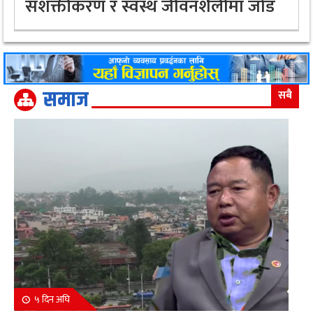
सशक्तीकरण र स्वस्थ जीवनशैलीमा जोड
समाज
सबै
५ दिन अघि