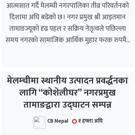
आत्मसात गर्दै मेलम्ची नगरपालिका तीव्र परिवर्तनको
दिशामा अघि बढेको छ। नगर प्रमुख श्री आइतमान
तामाङज्यूको दृढ पहल र सक्रिय नेतृत्वले पछिल्ला
समय नगरको सामाजिक आर्थिक मुहार फरक रुपमै...
मेलम्चीमा स्थानीय उत्पादन प्रवर्द्धनका
लागि “कोशेलीघर” नगरप्रमुख
तामाङद्वारा उद्घाटन सम्पन्न
CB Nepal
१ हफ्ता अघि