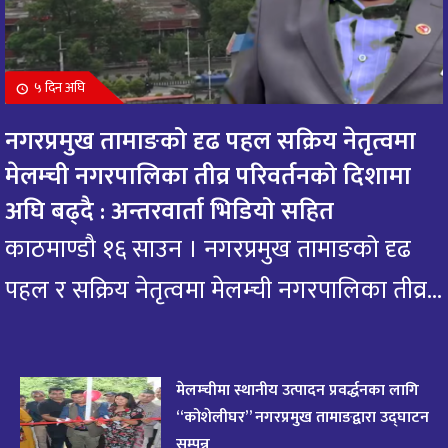
बुधबार देख्ने बित्तिकै भगवान राधामाधावको दर्शन गरि
१०
आजको राशिफल हेर्नुहोस : यी राशिको भाग्य यस्तो
१0 महिना अघि
५ दिन अघि
आज मंगलबार भगवान गजानन गणेशको दर्शन गरि
११
नगरप्रमुख तामाङको दृढ पहल सक्रिय नेतृत्वमा
आजको राशिफल हेर्नुहोस: यी राशिलाई एकदम शुभ
१0 महिना अघि
मेलम्ची नगरपालिका तीव्र परिवर्तनको दिशामा
अघि बढ्दै : अन्तरवार्ता भिडियो सहित
आजको राशिफल : २० भाद्र २०८२, शुक्रबार
१२
११ महिना अघि
काठमाण्डौ १६ साउन । नगरप्रमुख तामाङको दृढ
पहल र सक्रिय नेतृत्वमा मेलम्ची नगरपालिका तीव्र...
आजको राशिफल – १९ भाद्र २०८२, बिहीवार
१३
११ महिना अघि
आज २०८२ साल भदौ १६ गते सोमबारको राशिफल
१४
मेलम्चीमा स्थानीय उत्पादन प्रवर्द्धनका लागि
११ महिना अघि
“कोशेलीघर” नगरप्रमुख तामाङद्वारा उद्घाटन
सम्पन्न