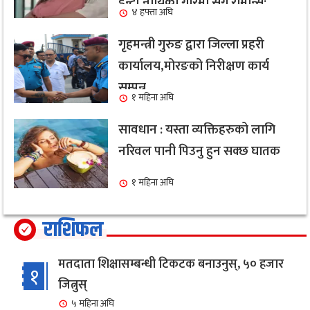
ईन्ट्री,नायिका गरिमा संग रोमान्स:
४ हफ्ता अघि
हेर्नुहोस भिडियो ।
गृहमन्त्री गुरुङ द्वारा जिल्ला प्रहरी
कार्यालय,मोरङको निरीक्षण कार्य
सम्पन्न
१ महिना अघि
सावधान : यस्ता व्यक्तिहरुको लागि
नरिवल पानी पिउनु हुन सक्छ घातक
१ महिना अघि
राशिफल
मतदाता शिक्षासम्बन्धी टिकटक बनाउनुस्, ५० हजार
१
जित्नुस्
५ महिना अघि