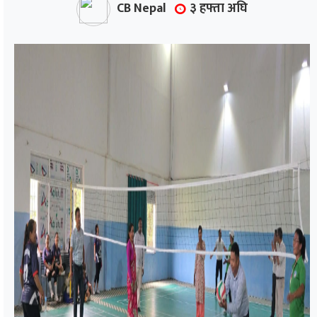
CB Nepal
३ हफ्ता अघि