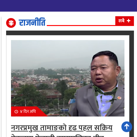
राजनीति
सबै
४ दिन अघि
नगरप्रमुख तामाङको दृढ पहल सक्रिय