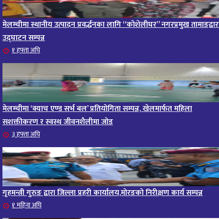
मेलम्चीमा स्थानीय उत्पादन प्रवर्द्धनका लागि “कोशेलीघर” नगरप्रमुख तामाङद्वार
उद्घाटन सम्पन्न
१ हफ्ता अघि
मेलम्चीमा ‘क्याच एण्ड सर्भ बल’ प्रतियोगिता सम्पन्न, खेलमार्फत महिला
सशक्तीकरण र स्वस्थ जीवनशैलीमा जोड
३ हफ्ता अघि
गृहमन्त्री गुरुङ द्वारा जिल्ला प्रहरी कार्यालय,मोरङको निरीक्षण कार्य सम्पन्न
१ महिना अघि