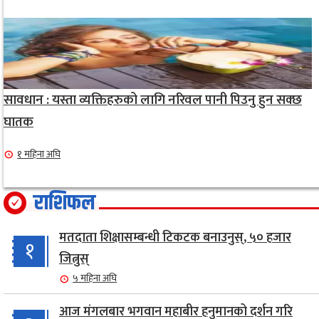
सावधान : यस्ता व्यक्तिहरुको लागि नरिवल पानी पिउनु हुन सक्छ
घातक
१ महिना अघि
राशिफल
मतदाता शिक्षासम्बन्धी टिकटक बनाउनुस्, ५० हजार
१
जित्नुस्
५ महिना अघि
आज मंगलबार भगवान महाबीर हनुमानको दर्शन गरि