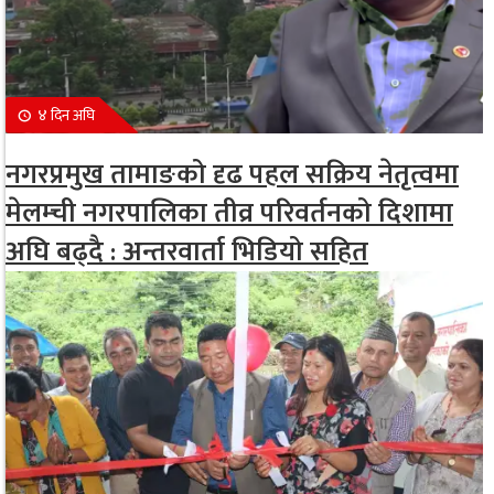
४ दिन अघि
नगरप्रमुख तामाङको दृढ पहल सक्रिय नेतृत्वमा
मेलम्ची नगरपालिका तीव्र परिवर्तनको दिशामा
अघि बढ्दै : अन्तरवार्ता भिडियो सहित