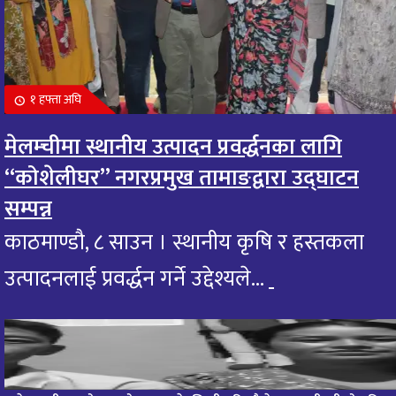
१ हफ्ता अघि
मेलम्चीमा स्थानीय उत्पादन प्रवर्द्धनका लागि
“कोशेलीघर” नगरप्रमुख तामाङद्वारा उद्घाटन
सम्पन्न
काठमाण्डौ, ८ साउन । स्थानीय कृषि र हस्तकला
उत्पादनलाई प्रवर्द्धन गर्ने उद्देश्यले...