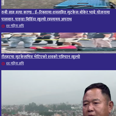
रुबी साह हत्या काण्ड : ई–रिक्सामा शवसहित सुटकेस बोकेर भाग्ने योजनामा
पासवान, पाङ्ग्रा बिग्रिँदा खुल्यो रहस्यमय अपराध
११ महिना अघि
रौतहटमा सुटकेसभित्र भेटिएको शवको पहिचान खुल्यो
११ महिना अघि