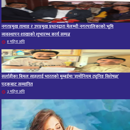
नगरप्रमुख तामाङ र उपप्रमुख प्रधानद्वारा मेलम्ची नगरपालिकाको भूमि
व्यवस्थापन शाखाको शुभारम्भ कार्य सम्पन्न
१ महिना अघि
सर्लाहीका बिमल साहलाई भारतको मुम्बईमा ‘हार्मोनियम ट्युनिङ विशेषज्ञ’
पदकबाट सम्मानित
३ महिना अघि