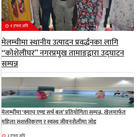
१ हफ्ता अघि
मेलम्चीमा स्थानीय उत्पादन प्रवर्द्धनका लागि
“कोशेलीघर” नगरप्रमुख तामाङद्वारा उद्घाटन
सम्पन्न
मेलम्चीमा ‘क्याच एण्ड सर्भ बल’ प्रतियोगिता सम्पन्न, खेलमार्फत
महिला सशक्तीकरण र स्वस्थ जीवनशैलीमा जोड
३ हफ्ता अघि