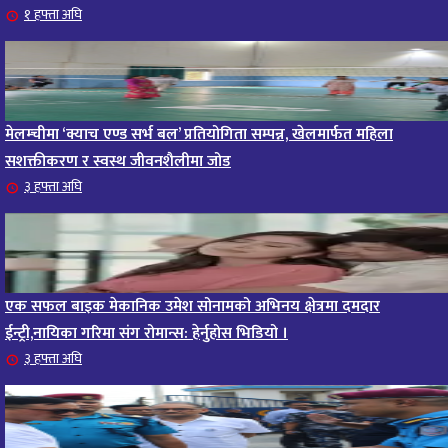
आजको राशिफल – २०८२ साल भाद्र १० गते, मंगलबार
१ हफ्ता अघि
१६
११ महिना अघि
आजको राशिफल – २०८२ साल भाद्र १० गते, मंगलबार
१७
११ महिना अघि
मेलम्चीमा ‘क्याच एण्ड सर्भ बल’ प्रतियोगिता सम्पन्न, खेलमार्फत महिला
आजको राशिफल : आइतवार, ८ भदौ २०८२ (२४ अगस्ट
सशक्तीकरण र स्वस्थ जीवनशैलीमा जोड
१८
३ हफ्ता अघि
२०२५)
११ महिना अघि
आजको राशिफल २०८२ भदाै ४ गते, बुधवार
१९
११ महिना अघि
एक सफल बाइक मेकानिक उमेश सोनामको अभिनय क्षेत्रमा दमदार
ईन्ट्री,नायिका गरिमा संग रोमान्स: हेर्नुहोस भिडियो ।
आजको राशिफल: अवसर र चुनौतीसँग दिन बित्नेछ, धैर्यले
२०
३ हफ्ता अघि
सफलता मिल्नेछ
११ महिना अघि