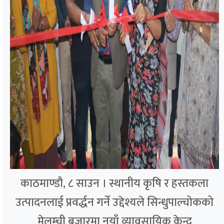
काठमाण्डौ, ८ साउन । स्थानीय कृषि र हस्तकला
उत्पादनलाई प्रवर्द्धन गर्ने उद्देश्यले सिन्धुपाल्चोकको
मेलम्ची बजारमा नयाँ व्यावसायिक केन्द्र