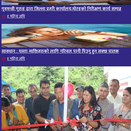
गृहमन्त्री गुरुङ द्वारा जिल्ला प्रहरी कार्यालय,मोरङको निरीक्षण कार्य सम्पन्न
१ महिना अघि
सावधान : यस्ता व्यक्तिहरुको लागि नरिवल पानी पिउनु हुन सक्छ घातक
१ महिना अघि