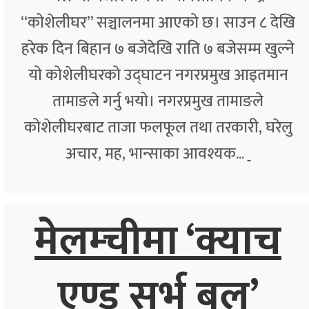
“कोशेलीघर” सञ्चालनमा आएको छ। साउन ८ देखि
हरेक दिन बिहान ७ बजेदेखि राति ७ बजेसम्म खुल्ने
यो कोशेलीघरको उद्घाटन नगरप्रमुख आइतमान
तामाङले गर्नु भयो। नगरप्रमुख तामाङले
कोशेलीघरबाट ताजा फलफूल तथा तरकारी, घरेलु
अचार, मह, भान्साका आवश्यक...
मेलम्चीमा ‘क्याच
एण्ड सर्भ बल’