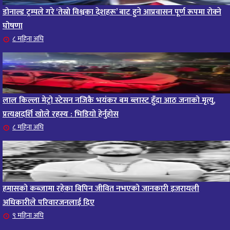
डोनाल्ड ट्रम्पले गरे ‘तेस्रो विश्वका देशहरू’ बाट हुने आप्रवासन पूर्ण रूपमा रोक्ने
घोषणा
८ महिना अघि
लाल किल्ला मेट्रो स्टेसन नजिकै भयंकर बम ब्लास्ट हुँदा आठ जनाको मृत्यु,
प्रत्यक्षदर्शि खोले रहस्य : भिडियो हेर्नुहोस
८ महिना अघि
हमासको कब्जामा रहेका बिपिन जीवित नभएको जानकारी इजरायली
अधिकारीले परिवारजनलाई दिए
९ महिना अघि