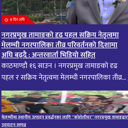
आज मंगलबार भगवान गजानन गणेशको दर्शन गरि
११
आजको राशिफल हेर्नुहोस: यी राशिलाई एकदम शुभ
४ दिन अघि
१0 महिना अघि
नगरप्रमुख तामाङको दृढ पहल सक्रिय नेतृत्वमा
आजको राशिफल : २० भाद्र २०८२, शुक्रबार
१२
मेलम्ची नगरपालिका तीव्र परिवर्तनको दिशामा
११ महिना अघि
अघि बढ्दै : अन्तरवार्ता भिडियो सहित
आजको राशिफल – १९ भाद्र २०८२, बिहीवार
१३
काठमाण्डौ १६ साउन । नगरप्रमुख तामाङको दृढ
११ महिना अघि
पहल र सक्रिय नेतृत्वमा मेलम्ची नगरपालिका तीव्र...
आज २०८२ साल भदौ १६ गते सोमबारको राशिफल
१४
११ महिना अघि
आजको राशिफल : २०८२ भदौ १२ गते बिहीवार, २८ अगस्
१५
२०२५
मेलम्चीमा स्थानीय उत्पादन प्रवर्द्धनका लागि “कोशेलीघर” नगरप्रमुख तामाङद्वार
११ महिना अघि
उद्घाटन सम्पन्न