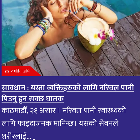
१ महिना अघि
सावधान : यस्ता व्यक्तिहरुको लागि नरिवल पानी
पिउनु हुन सक्छ घातक
काठमाडौँ, २१ असार । नरिवल पानी स्वास्थ्यको
लागि फाइदाजनक मानिन्छ। यसको सेवनले
शरीरलाई...