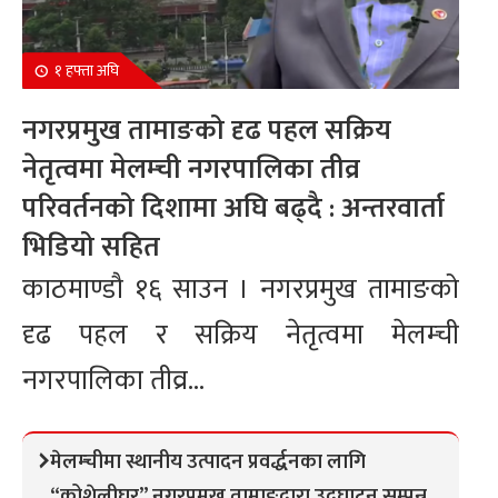
१ हफ्ता अघि
नगरप्रमुख तामाङको दृढ पहल सक्रिय
नेतृत्वमा मेलम्ची नगरपालिका तीव्र
परिवर्तनको दिशामा अघि बढ्दै : अन्तरवार्ता
भिडियो सहित
काठमाण्डौ १६ साउन । नगरप्रमुख तामाङको
दृढ पहल र सक्रिय नेतृत्वमा मेलम्ची
नगरपालिका तीव्र...
मेलम्चीमा स्थानीय उत्पादन प्रवर्द्धनका लागि
“कोशेलीघर” नगरप्रमुख तामाङद्वारा उद्घाटन सम्पन्न