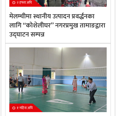
२ हफ्ता अघि
मेलम्चीमा स्थानीय उत्पादन प्रवर्द्धनका
लागि “कोशेलीघर” नगरप्रमुख तामाङद्वारा
उद्घाटन सम्पन्न
१ महिना अघि