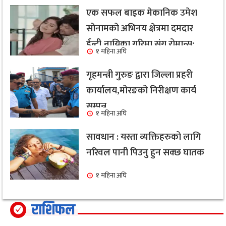
एक सफल बाइक मेकानिक उमेश
सोनामको अभिनय क्षेत्रमा दमदार
ईन्ट्री,नायिका गरिमा संग रोमान्स:
१ महिना अघि
हेर्नुहोस भिडियो ।
गृहमन्त्री गुरुङ द्वारा जिल्ला प्रहरी
कार्यालय,मोरङको निरीक्षण कार्य
सम्पन्न
१ महिना अघि
सावधान : यस्ता व्यक्तिहरुको लागि
नरिवल पानी पिउनु हुन सक्छ घातक
१ महिना अघि
राशिफल