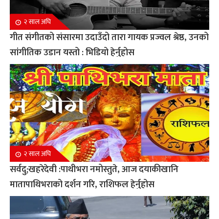
२ साल अघि
गीत संगीतको संसारमा उदाउँदो तारा गायक प्रज्वल श्रेष्ठ, उनको
सांगीतिक उडान यस्तो : भिडियो हेर्नुहोस
२ साल अघि
सर्वदु;खहरेदेवी :पाथीभरा नमोस्तुते, आज दयाकीखानि
मातापाथिभराको दर्शन गरि, राशिफल हेर्नुहोस