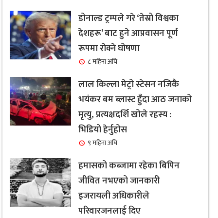
डोनाल्ड ट्रम्पले गरे ‘तेस्रो विश्वका
देशहरू’ बाट हुने आप्रवासन पूर्ण
रूपमा रोक्ने घोषणा
८ महिना अघि
लाल किल्ला मेट्रो स्टेसन नजिकै
भयंकर बम ब्लास्ट हुँदा आठ जनाको
मृत्यु, प्रत्यक्षदर्शि खोले रहस्य :
भिडियो हेर्नुहोस
९ महिना अघि
हमासको कब्जामा रहेका बिपिन
जीवित नभएको जानकारी
इजरायली अधिकारीले
परिवारजनलाई दिए