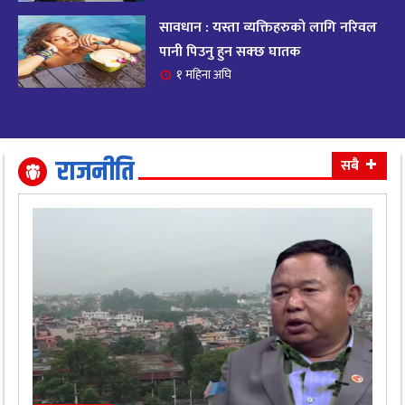
सावधान : यस्ता व्यक्तिहरुको लागि नरिवल
आजको राशिफल २०८२ भदाै ४ गते, बुधवार
१९
पानी पिउनु हुन सक्छ घातक
११ महिना अघि
१ महिना अघि
आजको राशिफल: अवसर र चुनौतीसँग दिन बित्नेछ,
२०
धैर्यले सफलता मिल्नेछ
११ महिना अघि
राजनीति
सबै