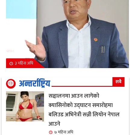
३ महिना अघि
अन्तर्राष्ट्रिय
सबै
सञ्चालनमा आउन लागेको
क्यासिनोको उद्घाटन समारोहमा
बलिउड अभिनेत्री सन्नी लियोन नेपाल
आउने
७ महिना अघि