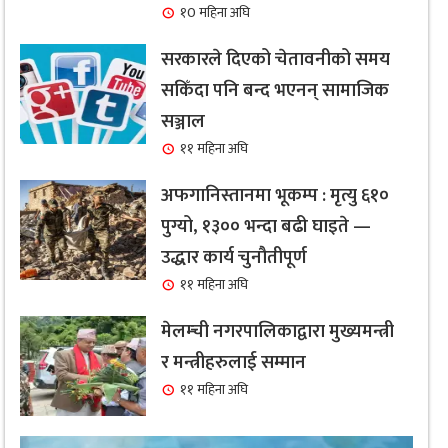
१0 महिना अघि
सरकारले दिएको चेतावनीको समय
सकिँदा पनि बन्द भएनन् सामाजिक
सञ्जाल
११ महिना अघि
अफगानिस्तानमा भूकम्प : मृत्यु ६१०
पुग्यो, १३०० भन्दा बढी घाइते —
उद्धार कार्य चुनौतीपूर्ण
११ महिना अघि
मेलम्ची नगरपालिकाद्वारा मुख्यमन्त्री
र मन्त्रीहरुलाई सम्मान
११ महिना अघि