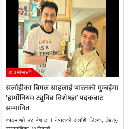
३ महिना अघि
सर्लाहीका बिमल साहलाई भारतको मुम्बईमा
‘हार्मोनियम ट्युनिङ विशेषज्ञ’ पदकबाट
सम्मानित
काठमाण्डौ २४ बैशाख । नेपालको सर्लाही जिल्ला, ईश्वरपुर
नगरपालिका–१३ निवासी...