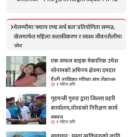
मेलम्चीमा ‘क्याच एण्ड सर्भ बल’ प्रतियोगिता सम्पन्न,
खेलमार्फत महिला सशक्तीकरण र स्वस्थ जीवनशैलीमा
जोड
एक सफल बाइक मेकानिक उमेश
सोनामको अभिनय क्षेत्रमा दमदार
ईन्ट्री,नायिका गरिमा संग रोमान्स:
१ महिना अघि
हेर्नुहोस भिडियो ।
गृहमन्त्री गुरुङ द्वारा जिल्ला प्रहरी
कार्यालय,मोरङको निरीक्षण कार्य
सम्पन्न
१ महिना अघि
सावधान : यस्ता व्यक्तिहरुको लागि