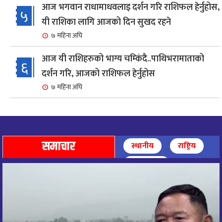
आज भगवान राधामाधवलाइ दर्शन गरि राशिफल हेर्नुहोस,
५
यी राशिका लागि आजको दिन सुखद रहने
७ महिना अघि
आज यी राशिहरुको भाग्य चम्किंदै..पाथिभरामाताको
६
दर्शन गरि, आजको राशिफल हेर्नुहोस
७ महिना अघि
शहरी विकासमन्त्री कुलमान घिसिङको समुपस्थितिमा
७
मेलम्ची खानेपानी आयोजनाको समस्या समाधान
९ महिना अघि
समाचार
स्थानीय
राष्ट्रिय
आज पाथिभारा माताको दर्शन गरि, दिनको सुरुवात गर्दै,
अन्तर्राष्ट्रिय
८
राशिफल हेर्नुहोस, यी रासिहरुको आज भाग्य उदय
९ महिना अघि
आज माताभगवती जगज्जननी पाथिभरादेवीको दर्शन गरि