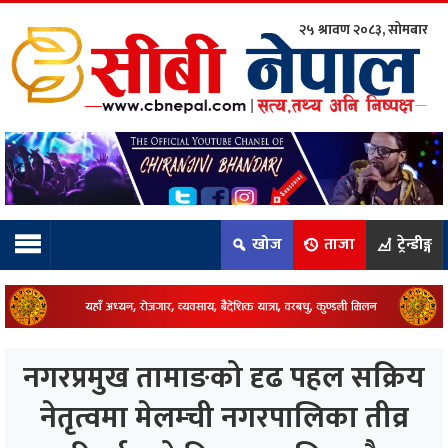
२५ श्रावण २०८३, सोमबार
ाम्रो टिम:
राष्ट्रिय
कुद
खोज
ताजा
ट्रेन्डीङ्ग
धि
ियो
नगरप्रमुख तामाङको दृढ पहल सक्रिय
ञ्जन
नेतृत्वमा मेलम्ची नगरपालिका तीव्र
नीति