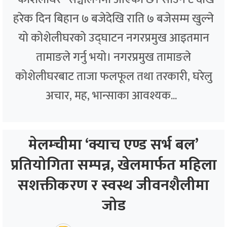
हरेक दिन बिहान ७ बजेदेखि राति ७ बजेसम्म खुल्ने
यो कोशेलीघरको उद्घाटन नगरप्रमुख आइतमान
तामाङले गर्नु भयो। नगरप्रमुख तामाङले
कोशेलीघरबाट ताजा फलफूल तथा तरकारी, घरेलु
अचार, मह, भान्साका आवश्यक...
मेलम्चीमा ‘क्याच एण्ड सर्भ बल’
प्रतियोगिता सम्पन्न, खेलमार्फत महिला
सशक्तीकरण र स्वस्थ जीवनशैलीमा
जोड