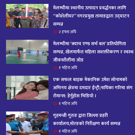
आज २०८२ साल भदौ १६ गते सोमबारको राशिफल
१४
मेलम्चीमा स्थानीय उत्पादन प्रवर्द्धनका लागि
११ महिना अघि
“कोशेलीघर” नगरप्रमुख तामाङद्वारा उद्घाटन
सम्पन्न
आजको राशिफल : २०८२ भदौ १२ गते बिहीवार, २८
२ हफ्ता अघि
१५
अगस्ट २०२५
मेलम्चीमा ‘क्याच एण्ड सर्भ बल’ प्रतियोगिता
११ महिना अघि
सम्पन्न, खेलमार्फत महिला सशक्तीकरण र स्वस्थ
जीवनशैलीमा जोड
आजको राशिफल – २०८२ साल भाद्र १० गते, मंगलबार
१६
१ महिना अघि
११ महिना अघि
एक सफल बाइक मेकानिक उमेश सोनामको
आजको राशिफल – २०८२ साल भाद्र १० गते, मंगलबार
अभिनय क्षेत्रमा दमदार ईन्ट्री,नायिका गरिमा संग
१७
रोमान्स: हेर्नुहोस भिडियो ।
११ महिना अघि
१ महिना अघि
आजको राशिफल : आइतवार, ८ भदौ २०८२ (२४ अगस्ट
गृहमन्त्री गुरुङ द्वारा जिल्ला प्रहरी
१८
२०२५)
कार्यालय,मोरङको निरीक्षण कार्य सम्पन्न
११ महिना अघि
१ महिना अघि