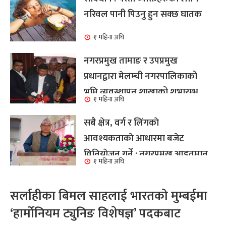
नरिवल पानी पिउनु हुन सक्छ घातक
१ महिना अघि
नगरप्रमुख तामाङ र उपप्रमुख
प्रधानद्वारा मेलम्ची नगरपालिकाको
भूमि व्यवस्थापन शाखाको शुभारम्भ
१ महिना अघि
कार्य सम्पन्न
सबै क्षेत्र, वर्ग र लिंगकाे
आवश्यकताकाे आधारमा बजेट
विनियाेजन गर्ने : नगरप्रमुख आइतमान
१ महिना अघि
तामाङ
सर्लाहीका बिमल साहलाई भारतको मुम्बईमा
‘हार्मोनियम ट्युनिङ विशेषज्ञ’ पदकबाट