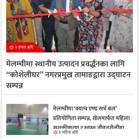
२ हफ्ता अघि
मेलम्चीमा स्थानीय उत्पादन प्रवर्द्धनका लागि
“कोशेलीघर” नगरप्रमुख तामाङद्वारा उद्घाटन
सम्पन्न
मेलम्चीमा ‘क्याच एण्ड सर्भ बल’
प्रतियोगिता सम्पन्न, खेलमार्फत महिला
सशक्तीकरण र स्वस्थ जीवनशैलीमा
१ महिना अघि
जोड