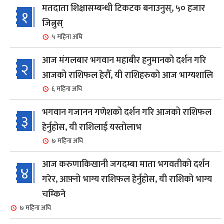
मतदाता शिक्षासम्बन्धी टिकटक बनाउनुस्, ५० हजार
१
जित्नुस्
५ महिना अघि
आज मंगलबार भगवान महाबीर हनुमानको दर्शन गरि
२
आजको राशिफल हेरौँ, यी राशिहरुको आज भाग्यशालि
६ महिना अघि
भगवान गजानन गणेशको दर्शन गरि आजको राशिफल
३
हेर्नुहोस, यी राशिलाई यस्तोलाभ
७ महिना अघि
आज करुणाकिखानी जगदम्बा माता भगवतीको दर्शन
४
गरेर, आफ़्नो भाग्य राशिफल हेर्नुहोस, यी राशिको भाग्य
चम्किने
७ महिना अघि