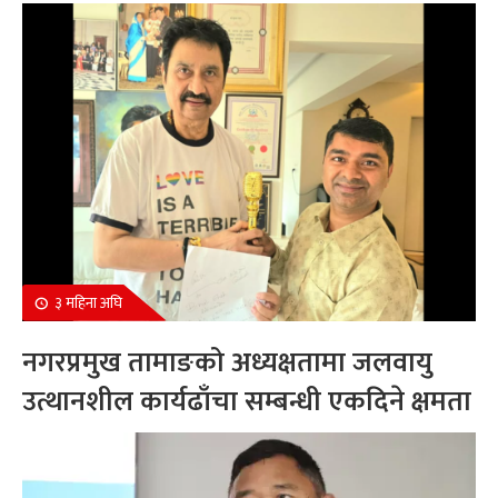
सम्मानित
३ महिना अघि
नगरप्रमुख तामाङको अध्यक्षतामा जलवायु
उत्थानशील कार्यढाँचा सम्बन्धी एकदिने क्षमता
अभिवृद्धि कार्यक्रम सम्पन्न