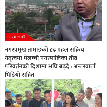
१ हफ्ता अघि
नगरप्रमुख तामाङको दृढ पहल सक्रिय
नेतृत्वमा मेलम्ची नगरपालिका तीव्र
परिवर्तनको दिशामा अघि बढ्दै : अन्तरवार्ता
भिडियो सहित