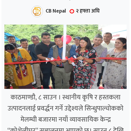
CB Nepal
२ हफ्ता अघि
काठमाण्डौ, ८ साउन । स्थानीय कृषि र हस्तकला
उत्पादनलाई प्रवर्द्धन गर्ने उद्देश्यले सिन्धुपाल्चोकको
मेलम्ची बजारमा नयाँ व्यावसायिक केन्द्र
“कोशेलीघर” सञ्चालनमा आएको छ। साउन ८ देखि