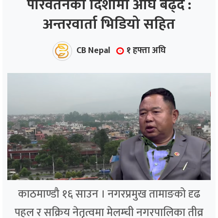
परिवर्तनको दिशामा अघि बढ्दै :
अन्तरवार्ता भिडियो सहित
ाज
्थ्य
CB Nepal
१ हफ्ता अघि
काठमाण्डौ १६ साउन । नगरप्रमुख तामाङको दृढ
पहल र सक्रिय नेतृत्वमा मेलम्ची नगरपालिका तीव्र