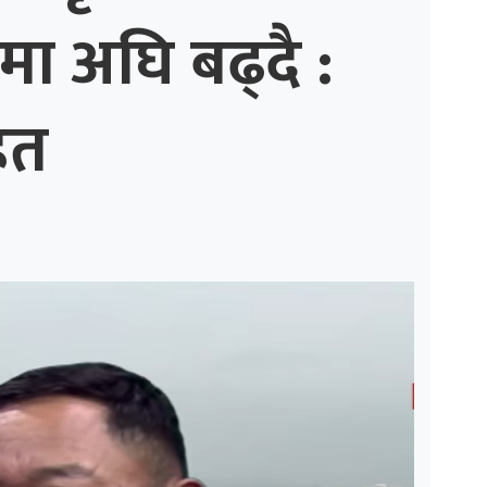
मा अघि बढ्दै :
ित