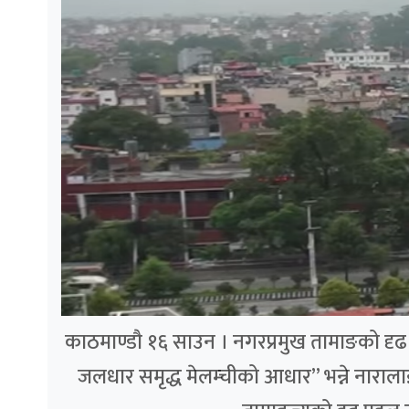
काठमाण्डौ १६ साउन । नगरप्रमुख तामाङको दृढ पह
जलधार समृद्ध मेलम्चीको आधार” भन्ने नाराला