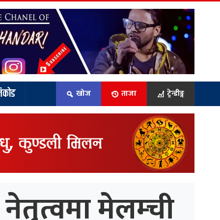
िकोड
खोज
ताजा
ट्रेन्डीङ्ग
ेतृत्वमा मेलम्ची