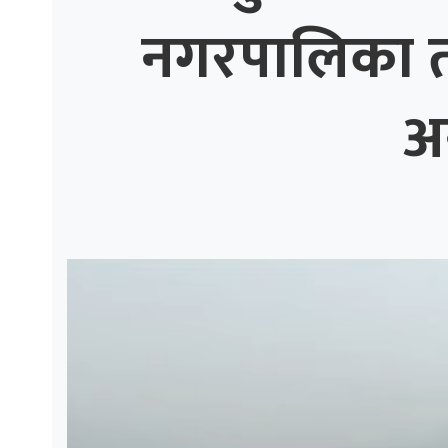
नगरपालिका तीव
ाज
्थ्य
अ