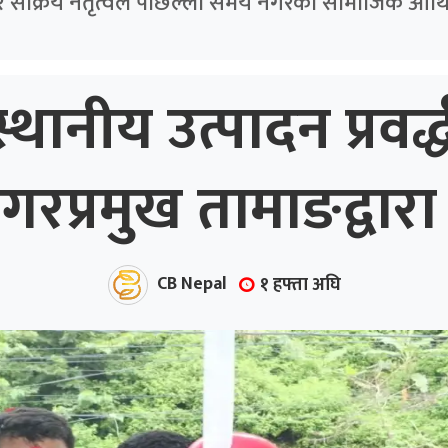
र सक्रिय नेतृत्वले पछिल्ला समय नगरको सामाजिक आर्थि
्थानीय उत्पादन प्रवर
प्रमुख तामाङद्वारा 
CB Nepal
१ हफ्ता अघि