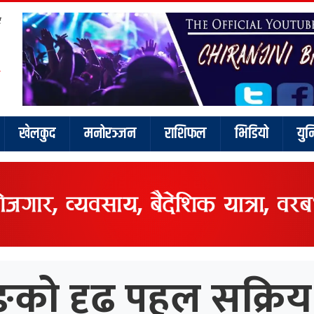
र
खेलकुद
मनोरञ्जन
राशिफल
भिडियो
युन
को दृढ पहल सक्रिय न