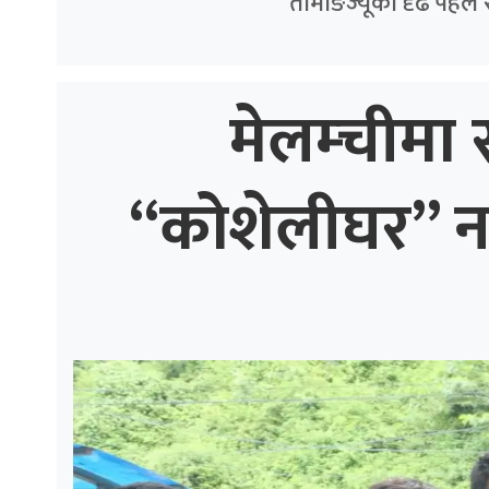
तामाङज्यूको दृढ पहल 
मेलम्चीमा स
“कोशेलीघर” नगर