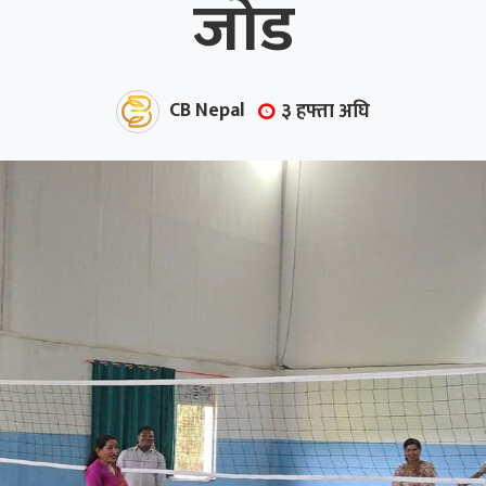
जोड
CB Nepal
३ हफ्ता अघि