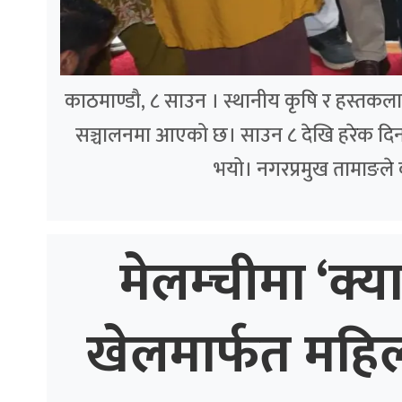
काठमाण्डौ, ८ साउन । स्थानीय कृषि र हस्तकला उत्
सञ्चालनमा आएको छ। साउन ८ देखि हरेक दिन 
भयो। नगरप्रमुख तामाङले
मेलम्चीमा ‘क्य
खेलमार्फत महि