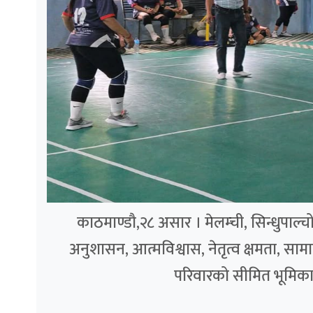
काठमाण्डौ,२८ असार । मेलम्ची, सिन्धुपाल
अनुशासन, आत्मविश्वास, नेतृत्व क्षमता, स
परिवारको सीमित भूमिकाभन्