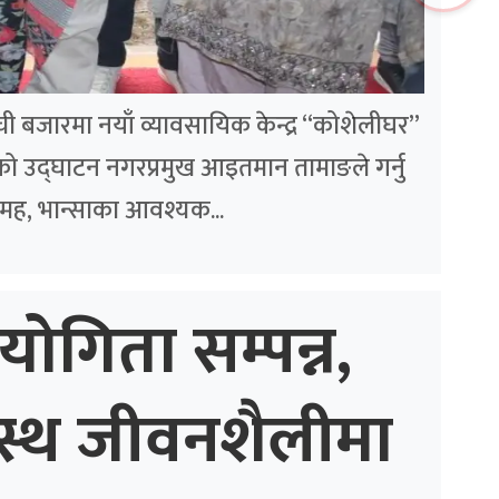
लम्ची बजारमा नयाँ व्यावसायिक केन्द्र “कोशेलीघर”
ो उद्घाटन नगरप्रमुख आइतमान तामाङले गर्नु
मह, भान्साका आवश्यक...
योगिता सम्पन्न,
स्थ जीवनशैलीमा