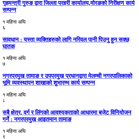
गृहमन्त्री गुरुङ द्वारा जिल्ला प्रहरी कार्यालय,मोरङको निरीक्षण कार्य
सम्पन्न
१ महिना अघि
६
सावधान : यस्ता व्यक्तिहरुको लागि नरिवल पानी पिउनु हुन सक्छ
घातक
१ महिना अघि
७
नगरप्रमुख तामाङ र उपप्रमुख प्रधानद्वारा मेलम्ची नगरपालिकाको
भूमि व्यवस्थापन शाखाको शुभारम्भ कार्य सम्पन्न
१ महिना अघि
८
सबै क्षेत्र, वर्ग र लिंगकाे आवश्यकताकाे आधारमा बजेट विनियाेजन
गर्ने : नगरप्रमुख आइतमान तामाङ
१ महिना अघि
९