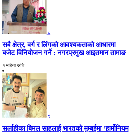
८
सबै क्षेत्र, वर्ग र लिंगकाे आवश्यकताकाे आधारमा
बजेट विनियाेजन गर्ने : नगरप्रमुख आइतमान तामाङ
१ महिना अघि
९
सर्लाहीका बिमल साहलाई भारतको मुम्बईमा ‘हार्मोनियम