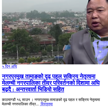
५ दिन अघि
नगरप्रमुख तामाङको दृढ पहल सक्रिय नेतृत्वमा
मेलम्ची नगरपालिका तीव्र परिवर्तनको दिशामा अघि
बढ्दै : अन्तरवार्ता भिडियो सहित
काठमाण्डौ १६ साउन । नगरप्रमुख तामाङको दृढ पहल र सक्रिय नेतृत्वमा
मेलम्ची नगरपालिका तीव्र...
विस्तृतमा