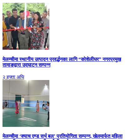
मेलम्चीमा स्थानीय उत्पादन प्रवर्द्धनका लागि “कोशेलीघर” नगरप्रमुख
तामाङद्वारा उद्घाटन सम्पन्न
२ हफ्ता अघि
मेलम्चीमा ‘क्याच एण्ड सर्भ बल’ प्रतियोगिता सम्पन्न, खेलमार्फत महिला