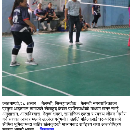
काठमाण्डौ,२८ असार । मेलम्ची, सिन्धुपाल्चोक। मेलम्ची नगरपालिकाका
प्रमुख आइतमान तामाङले खेलकुद केवल प्रतिस्पर्धाको माध्यम मात्र नभई
अनुशासन, आत्मविश्वास, नेतृत्व क्षमता, सामाजिक एकता र स्वस्थ जीवन निर्माण
गर्ने सशक्त आधार भएको उल्लेख गर्नुभयो। उहाँले महिलालाई घर–परिवारको
सीमित भूमिकाभन्दा बाहिर खेलकुदको माध्यमबाट राष्ट्रिय तथा अन्तर्राष्ट्रिय
स्तरमा आफ्नो क्षमता...
विस्तृतमा