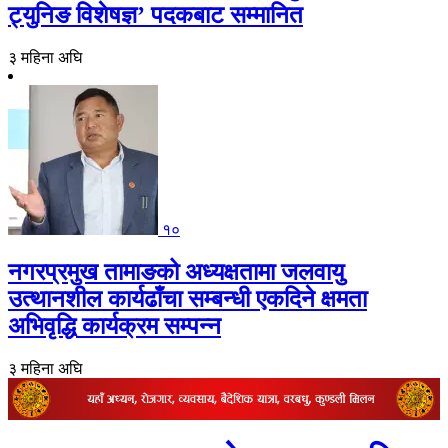
ट्युनिङ विशेषज्ञ’ पदकबाट सम्मानित
३ महिना अघि
१०
नगरप्रमुख तामाङको अध्यक्षतामा जलवायु
उत्थानशील कार्यढाँचा सम्बन्धी एकदिने क्षमता
अभिवृद्धि कार्यक्रम सम्पन्न
३ महिना अघि