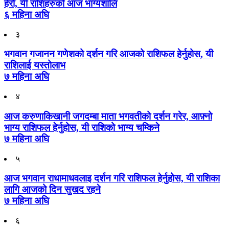
हेरौँ, यी राशिहरुको आज भाग्यशालि
६ महिना अघि
३
भगवान गजानन गणेशको दर्शन गरि आजको राशिफल हेर्नुहोस, यी
राशिलाई यस्तोलाभ
७ महिना अघि
४
आज करुणाकिखानी जगदम्बा माता भगवतीको दर्शन गरेर, आफ़्नो
भाग्य राशिफल हेर्नुहोस, यी राशिको भाग्य चम्किने
७ महिना अघि
५
आज भगवान राधामाधवलाइ दर्शन गरि राशिफल हेर्नुहोस, यी राशिका
लागि आजको दिन सुखद रहने
७ महिना अघि
६