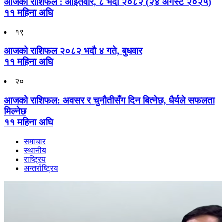
आजको राशिफल : आइतवार, ८ भदौ २०८२ (२४ अगस्ट २०२५)
११ महिना अघि
१९
आजको राशिफल २०८२ भदाै ४ गते, बुधवार
११ महिना अघि
२०
आजको राशिफल: अवसर र चुनौतीसँग दिन बित्नेछ, धैर्यले सफलता
मिल्नेछ
११ महिना अघि
समाचार
स्थानीय
राष्ट्रिय
अन्तर्राष्ट्रिय