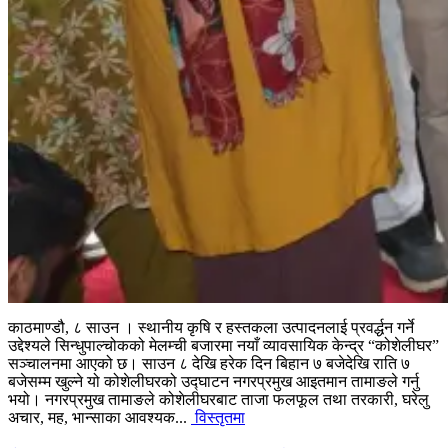
काठमाण्डौ, ८ साउन । स्थानीय कृषि र हस्तकला उत्पादनलाई प्रवर्द्धन गर्ने
उद्देश्यले सिन्धुपाल्चोकको मेलम्ची बजारमा नयाँ व्यावसायिक केन्द्र “कोशेलीघर”
सञ्चालनमा आएको छ। साउन ८ देखि हरेक दिन बिहान ७ बजेदेखि राति ७
बजेसम्म खुल्ने यो कोशेलीघरको उद्घाटन नगरप्रमुख आइतमान तामाङले गर्नु
भयो। नगरप्रमुख तामाङले कोशेलीघरबाट ताजा फलफूल तथा तरकारी, घरेलु
अचार, मह, भान्साका आवश्यक...
विस्तृतमा