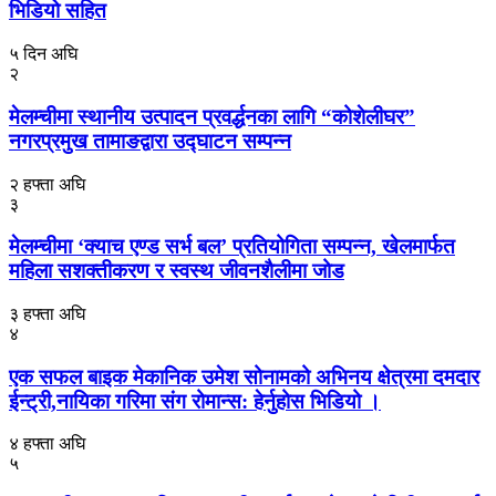
भिडियो सहित
५ दिन अघि
२
मेलम्चीमा स्थानीय उत्पादन प्रवर्द्धनका लागि “कोशेलीघर”
नगरप्रमुख तामाङद्वारा उद्घाटन सम्पन्न
२ हफ्ता अघि
३
मेलम्चीमा ‘क्याच एण्ड सर्भ बल’ प्रतियोगिता सम्पन्न, खेलमार्फत
महिला सशक्तीकरण र स्वस्थ जीवनशैलीमा जोड
३ हफ्ता अघि
४
एक सफल बाइक मेकानिक उमेश सोनामको अभिनय क्षेत्रमा दमदार
ईन्ट्री,नायिका गरिमा संग रोमान्स: हेर्नुहोस भिडियो ।
४ हफ्ता अघि
५