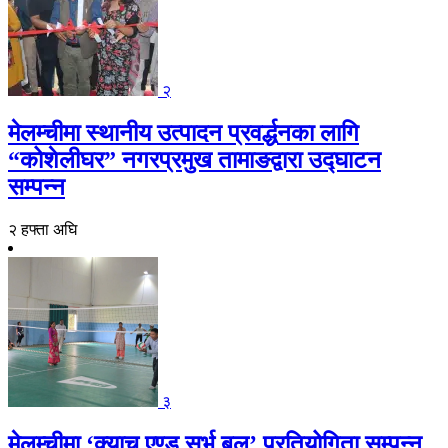
२
मेलम्चीमा स्थानीय उत्पादन प्रवर्द्धनका लागि
“कोशेलीघर” नगरप्रमुख तामाङद्वारा उद्घाटन
सम्पन्न
२ हफ्ता अघि
३
मेलम्चीमा ‘क्याच एण्ड सर्भ बल’ प्रतियोगिता सम्पन्न,