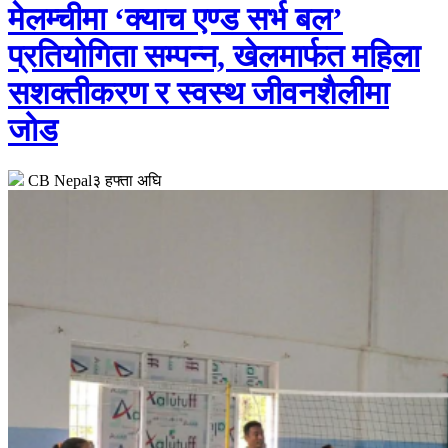
मेलम्चीमा ‘क्याच एण्ड सर्भ बल’
प्रतियोगिता सम्पन्न, खेलमार्फत महिला
सशक्तीकरण र स्वस्थ जीवनशैलीमा
जोड
CB Nepal
३ हफ्ता अघि