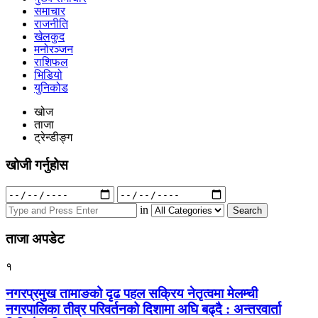
समाचार
राजनीति
खेलकुद
मनोरञ्जन
राशिफल
भिडियो
युनिकोड
खोज
ताजा
ट्रेन्डीङ्ग
खोजी गर्नुहोस
Search
for:
in
ताजा अपडेट
१
नगरप्रमुख तामाङको दृढ पहल सक्रिय नेतृत्वमा मेलम्ची
नगरपालिका तीव्र परिवर्तनको दिशामा अघि बढ्दै : अन्तरवार्ता