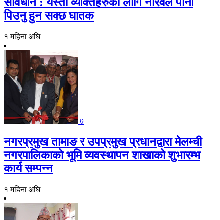
सावधान : यस्ता व्यक्तिहरुको लागि नरिवल पानी
पिउनु हुन सक्छ घातक
१ महिना अघि
७
नगरप्रमुख तामाङ र उपप्रमुख प्रधानद्वारा मेलम्ची
नगरपालिकाको भूमि व्यवस्थापन शाखाको शुभारम्भ
कार्य सम्पन्न
१ महिना अघि