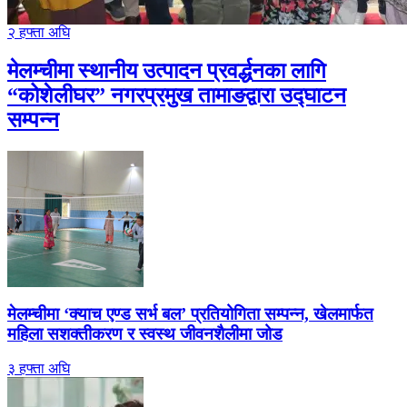
२ हफ्ता अघि
मेलम्चीमा स्थानीय उत्पादन प्रवर्द्धनका लागि
“कोशेलीघर” नगरप्रमुख तामाङद्वारा उद्घाटन
सम्पन्न
मेलम्चीमा ‘क्याच एण्ड सर्भ बल’ प्रतियोगिता सम्पन्न, खेलमार्फत
महिला सशक्तीकरण र स्वस्थ जीवनशैलीमा जोड
३ हफ्ता अघि