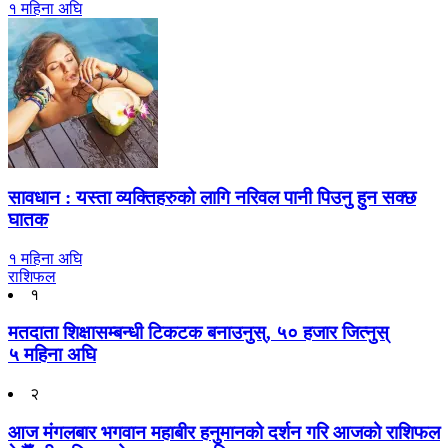
१ महिना अघि
सावधान : यस्ता व्यक्तिहरुको लागि नरिवल पानी पिउनु हुन सक्छ
घातक
१ महिना अघि
राशिफल
१
मतदाता शिक्षासम्बन्धी टिकटक बनाउनुस्, ५० हजार जित्नुस्
५ महिना अघि
२
आज मंगलबार भगवान महाबीर हनुमानको दर्शन गरि आजको राशिफल