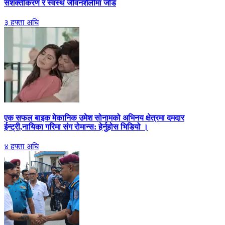
सशक्तीकरण र स्वस्थ जीवनशैलीमा जोड
३ हफ्ता अघि
एक सफल बाइक मेकानिक उमेश सोनामको अभिनय क्षेत्रमा दमदार
ईन्ट्री,नायिका गरिमा संग रोमान्स: हेर्नुहोस भिडियो ।
४ हफ्ता अघि