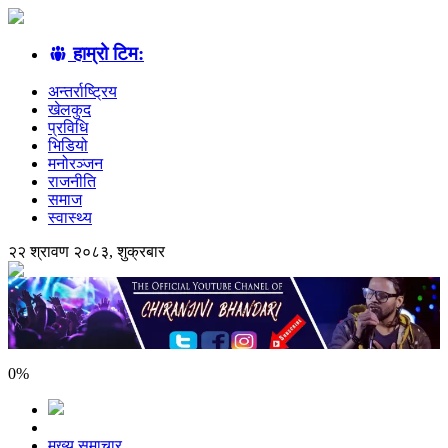
हाम्रो टिम:
अन्तर्राष्ट्रिय
खेलकुद
प्रविधि
भिडियो
मनोरञ्जन
राजनीति
समाज
स्वास्थ्य
२२ श्रावण २०८३, शुक्रबार
0
%
मुख्य समाचार