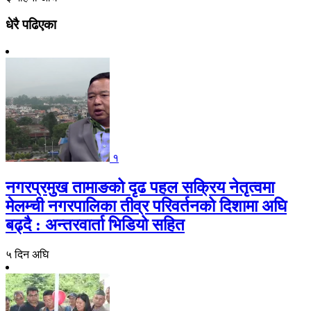
धेरै पढिएका
१
नगरप्रमुख तामाङको दृढ पहल सक्रिय नेतृत्वमा
मेलम्ची नगरपालिका तीव्र परिवर्तनको दिशामा अघि
बढ्दै : अन्तरवार्ता भिडियो सहित
५ दिन अघि