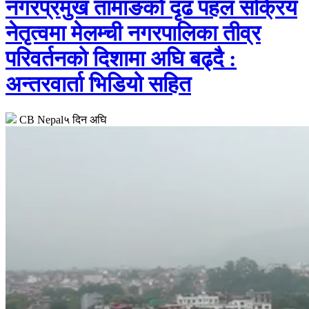
नगरप्रमुख तामाङको दृढ पहल सक्रिय
नेतृत्वमा मेलम्ची नगरपालिका तीव्र
परिवर्तनको दिशामा अघि बढ्दै :
अन्तरवार्ता भिडियो सहित
CB Nepal
५ दिन अघि