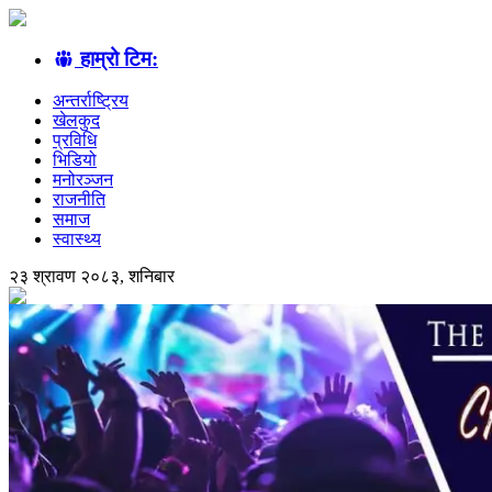
हाम्रो टिम:
अन्तर्राष्ट्रिय
खेलकुद
प्रविधि
भिडियो
मनोरञ्जन
राजनीति
समाज
स्वास्थ्य
२३ श्रावण २०८३, शनिबार