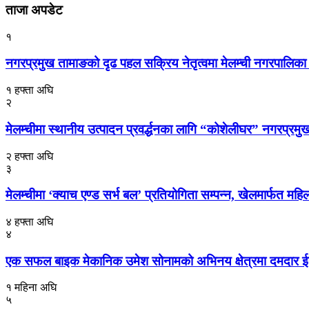
ताजा अपडेट
१
नगरप्रमुख तामाङको दृढ पहल सक्रिय नेतृत्वमा मेलम्ची नगरपालिका त
१ हफ्ता अघि
२
मेलम्चीमा स्थानीय उत्पादन प्रवर्द्धनका लागि “कोशेलीघर” नगरप्रमुख
२ हफ्ता अघि
३
मेलम्चीमा ‘क्याच एण्ड सर्भ बल’ प्रतियोगिता सम्पन्न, खेलमार्फत 
४ हफ्ता अघि
४
एक सफल बाइक मेकानिक उमेश सोनामको अभिनय क्षेत्रमा दमदार ईन्ट्र
१ महिना अघि
५