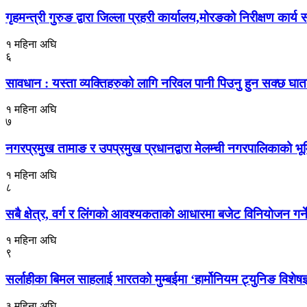
गृहमन्त्री गुरुङ द्वारा जिल्ला प्रहरी कार्यालय,मोरङको निरीक्षण कार्य स
१ महिना अघि
६
सावधान : यस्ता व्यक्तिहरुको लागि नरिवल पानी पिउनु हुन सक्छ घा
१ महिना अघि
७
नगरप्रमुख तामाङ र उपप्रमुख प्रधानद्वारा मेलम्ची नगरपालिकाको भूमि
१ महिना अघि
८
सबै क्षेत्र, वर्ग र लिंगकाे आवश्यकताकाे आधारमा बजेट विनियाेजन ग
१ महिना अघि
९
सर्लाहीका बिमल साहलाई भारतको मुम्बईमा ‘हार्मोनियम ट्युनिङ विशेष
३ महिना अघि