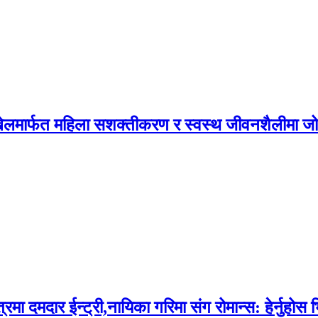
न, खेलमार्फत महिला सशक्तीकरण र स्वस्थ जीवनशैलीमा ज
दमदार ईन्ट्री,नायिका गरिमा संग रोमान्स: हेर्नुहोस 