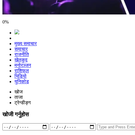
0
%
मुख्य समाचार
समाचार
राजनीति
खेलकुद
मनोरञ्जन
राशिफल
भिडियो
युनिकोड
खोज
ताजा
ट्रेन्डीङ्ग
खोजी गर्नुहोस
Search
for: