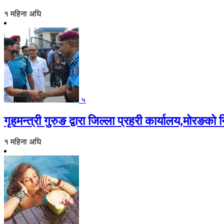
१ महिना अघि
५
गृहमन्त्री गुरुङ द्वारा जिल्ला प्रहरी कार्यालय,मोरङको न
१ महिना अघि