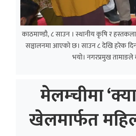
काठमाण्डौ, ८ साउन । स्थानीय कृषि र हस्तकला उत्
सञ्चालनमा आएको छ। साउन ८ देखि हरेक दिन 
भयो। नगरप्रमुख तामाङले
मेलम्चीमा ‘क्य
खेलमार्फत महि