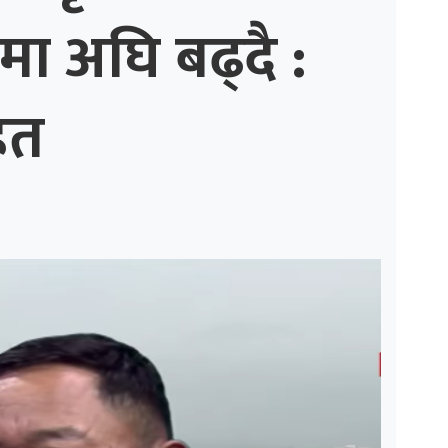
मा अघि बढ्दै :
ित