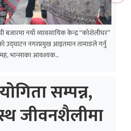
लम्ची बजारमा नयाँ व्यावसायिक केन्द्र “कोशेलीघर”
ो उद्घाटन नगरप्रमुख आइतमान तामाङले गर्नु
मह, भान्साका आवश्यक...
योगिता सम्पन्न,
स्थ जीवनशैलीमा