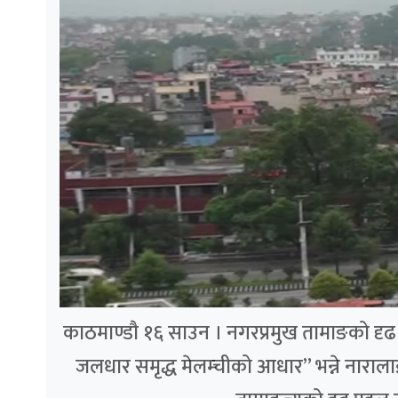
काठमाण्डौ १६ साउन । नगरप्रमुख तामाङको दृढ पह
जलधार समृद्ध मेलम्चीको आधार” भन्ने नाराला