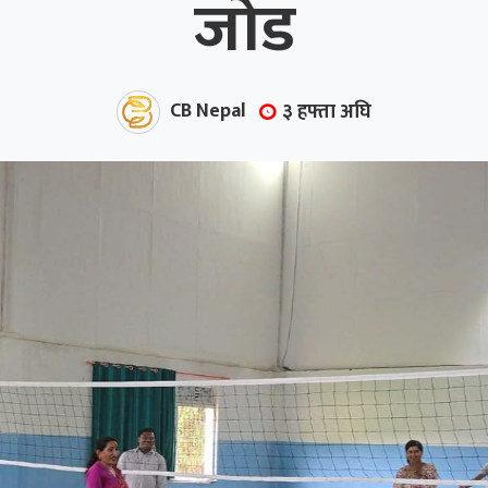
जोड
CB Nepal
३ हफ्ता अघि