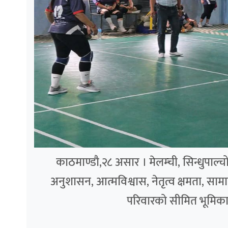
काठमाण्डौ,२८ असार । मेलम्ची, सिन्धुपाल
अनुशासन, आत्मविश्वास, नेतृत्व क्षमता, स
परिवारको सीमित भूमिकाभन्