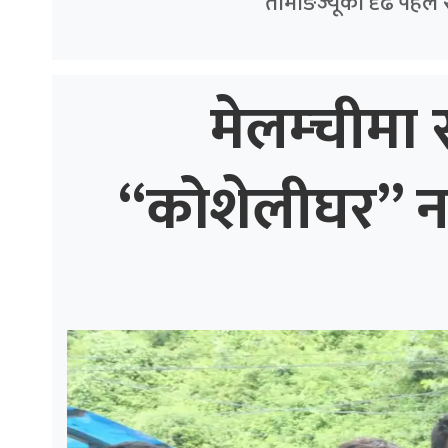
तामाङज्यूको दृढ पहल 
मेलम्चीमा स
“कोशेलीघर” नगर