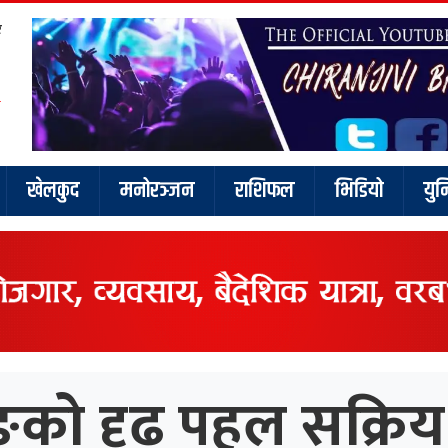
र
खेलकुद
मनोरञ्जन
राशिफल
भिडियो
युन
को दृढ पहल सक्रिय न