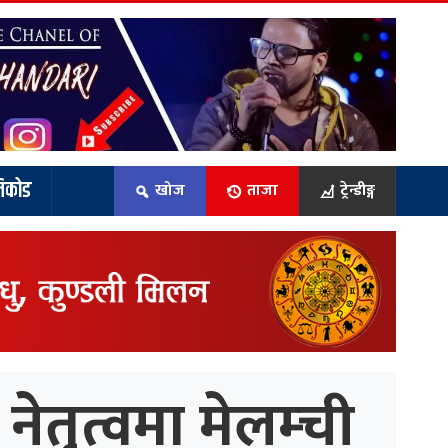
िकोड
खोज
ताजा
ट्रेन्डीङ्ग
ेतृत्वमा मेलम्ची