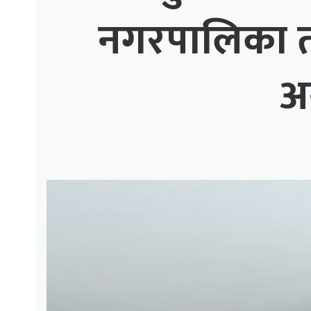
नगरपालिका तीव
ाज
्थ्य
अ