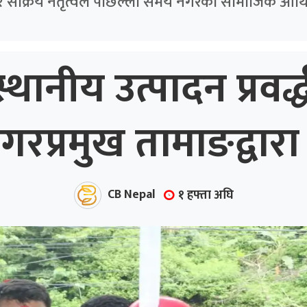
र सक्रिय नेतृत्वले पछिल्ला समय नगरको सामाजिक आर्थि
्थानीय उत्पादन प्रवर
प्रमुख तामाङद्वारा 
CB Nepal
१ हफ्ता अघि