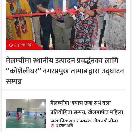
१ हफ्ता अघि
मेलम्चीमा स्थानीय उत्पादन प्रवर्द्धनका लागि
“कोशेलीघर” नगरप्रमुख तामाङद्वारा उद्घाटन
सम्पन्न
मेलम्चीमा ‘क्याच एण्ड सर्भ बल’
प्रतियोगिता सम्पन्न, खेलमार्फत महिला
सशक्तीकरण र स्वस्थ जीवनशैलीमा
३ हफ्ता अघि
जोड