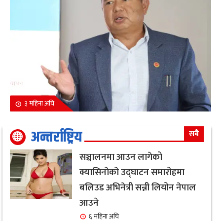
३ महिना अघि
अन्तर्राष्ट्रिय
सबै
सञ्चालनमा आउन लागेको
क्यासिनोको उद्घाटन समारोहमा
बलिउड अभिनेत्री सन्नी लियोन नेपाल
आउने
६ महिना अघि