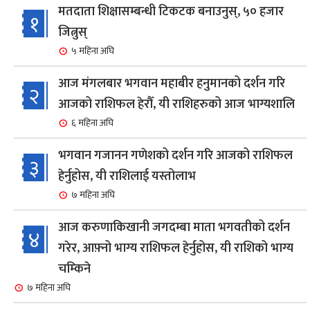
मतदाता शिक्षासम्बन्धी टिकटक बनाउनुस्, ५० हजार
१
जित्नुस्
५ महिना अघि
आज मंगलबार भगवान महाबीर हनुमानको दर्शन गरि
२
आजको राशिफल हेरौँ, यी राशिहरुको आज भाग्यशालि
६ महिना अघि
भगवान गजानन गणेशको दर्शन गरि आजको राशिफल
३
हेर्नुहोस, यी राशिलाई यस्तोलाभ
७ महिना अघि
आज करुणाकिखानी जगदम्बा माता भगवतीको दर्शन
४
गरेर, आफ़्नो भाग्य राशिफल हेर्नुहोस, यी राशिको भाग्य
चम्किने
७ महिना अघि