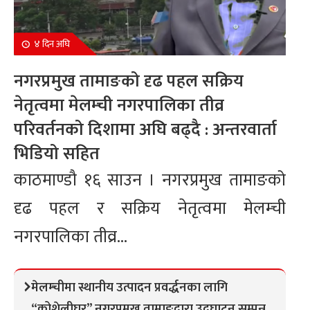
४ दिन अघि
नगरप्रमुख तामाङको दृढ पहल सक्रिय
नेतृत्वमा मेलम्ची नगरपालिका तीव्र
परिवर्तनको दिशामा अघि बढ्दै : अन्तरवार्ता
भिडियो सहित
काठमाण्डौ १६ साउन । नगरप्रमुख तामाङको
दृढ पहल र सक्रिय नेतृत्वमा मेलम्ची
नगरपालिका तीव्र...
मेलम्चीमा स्थानीय उत्पादन प्रवर्द्धनका लागि
“कोशेलीघर” नगरप्रमुख तामाङद्वारा उद्घाटन सम्पन्न