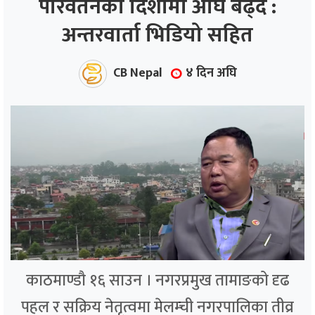
परिवर्तनको दिशामा अघि बढ्दै :
अन्तरवार्ता भिडियो सहित
ाज
्थ्य
CB Nepal
४ दिन अघि
काठमाण्डौ १६ साउन । नगरप्रमुख तामाङको दृढ
पहल र सक्रिय नेतृत्वमा मेलम्ची नगरपालिका तीव्र