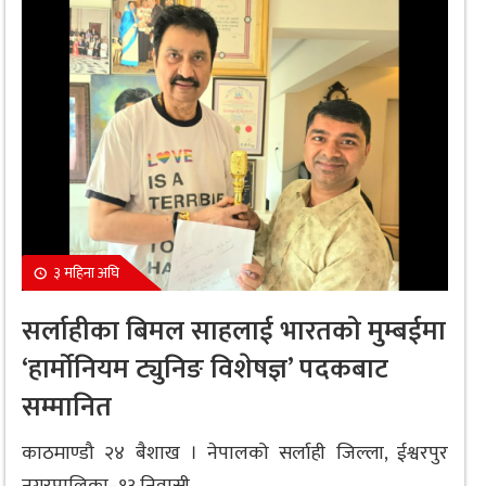
३ महिना अघि
सर्लाहीका बिमल साहलाई भारतको मुम्बईमा
‘हार्मोनियम ट्युनिङ विशेषज्ञ’ पदकबाट
सम्मानित
काठमाण्डौ २४ बैशाख । नेपालको सर्लाही जिल्ला, ईश्वरपुर
नगरपालिका–१३ निवासी...