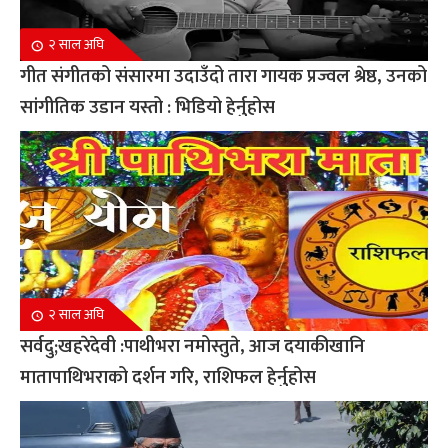
२ साल अघि
गीत संगीतको संसारमा उदाउँदो तारा गायक प्रज्वल श्रेष्ठ, उनको
सांगीतिक उडान यस्तो : भिडियो हेर्नुहोस
२ साल अघि
सर्वदु;खहरेदेवी :पाथीभरा नमोस्तुते, आज दयाकीखानि
मातापाथिभराको दर्शन गरि, राशिफल हेर्नुहोस