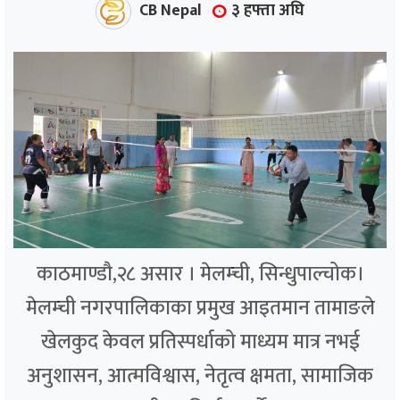
CB Nepal
३ हफ्ता अघि
काठमाण्डौ,२८ असार । मेलम्ची, सिन्धुपाल्चोक।
मेलम्ची नगरपालिकाका प्रमुख आइतमान तामाङले
खेलकुद केवल प्रतिस्पर्धाको माध्यम मात्र नभई
अनुशासन, आत्मविश्वास, नेतृत्व क्षमता, सामाजिक