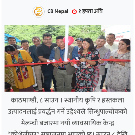
CB Nepal
१ हफ्ता अघि
काठमाण्डौ, ८ साउन । स्थानीय कृषि र हस्तकला
उत्पादनलाई प्रवर्द्धन गर्ने उद्देश्यले सिन्धुपाल्चोकको
मेलम्ची बजारमा नयाँ व्यावसायिक केन्द्र
“कोशेलीघर” सञ्चालनमा आएको छ। साउन ८ देखि