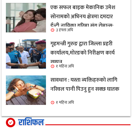
एक सफल बाइक मेकानिक उमेश
सोनामको अभिनय क्षेत्रमा दमदार
ईन्ट्री,नायिका गरिमा संग रोमान्स:
३ हफ्ता अघि
हेर्नुहोस भिडियो ।
गृहमन्त्री गुरुङ द्वारा जिल्ला प्रहरी
कार्यालय,मोरङको निरीक्षण कार्य
सम्पन्न
१ महिना अघि
सावधान : यस्ता व्यक्तिहरुको लागि
नरिवल पानी पिउनु हुन सक्छ घातक
१ महिना अघि
राशिफल