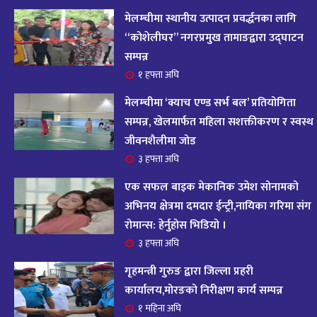
आज २०८२ साल भदौ १६ गते सोमबारको राशिफल
१४
मेलम्चीमा स्थानीय उत्पादन प्रवर्द्धनका लागि
११ महिना अघि
“कोशेलीघर” नगरप्रमुख तामाङद्वारा उद्घाटन
सम्पन्न
आजको राशिफल : २०८२ भदौ १२ गते बिहीवार, २८
१ हफ्ता अघि
१५
अगस्ट २०२५
मेलम्चीमा ‘क्याच एण्ड सर्भ बल’ प्रतियोगिता
११ महिना अघि
सम्पन्न, खेलमार्फत महिला सशक्तीकरण र स्वस्थ
जीवनशैलीमा जोड
आजको राशिफल – २०८२ साल भाद्र १० गते, मंगलबार
१६
३ हफ्ता अघि
११ महिना अघि
एक सफल बाइक मेकानिक उमेश सोनामको
आजको राशिफल – २०८२ साल भाद्र १० गते, मंगलबार
अभिनय क्षेत्रमा दमदार ईन्ट्री,नायिका गरिमा संग
१७
रोमान्स: हेर्नुहोस भिडियो ।
११ महिना अघि
३ हफ्ता अघि
आजको राशिफल : आइतवार, ८ भदौ २०८२ (२४ अगस्ट
गृहमन्त्री गुरुङ द्वारा जिल्ला प्रहरी
१८
२०२५)
कार्यालय,मोरङको निरीक्षण कार्य सम्पन्न
११ महिना अघि
१ महिना अघि