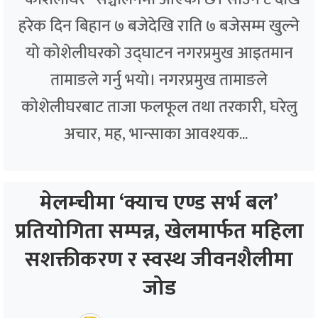
हरेक दिन बिहान ७ बजेदेखि राति ७ बजेसम्म खुल्ने
यो कोशेलीघरको उद्घाटन नगरप्रमुख आइतमान
तामाङले गर्नु भयो। नगरप्रमुख तामाङले
कोशेलीघरबाट ताजा फलफूल तथा तरकारी, घरेलु
अचार, मह, भान्साका आवश्यक...
मेलम्चीमा ‘क्याच एण्ड सर्भ बल’
प्रतियोगिता सम्पन्न, खेलमार्फत महिला
सशक्तीकरण र स्वस्थ जीवनशैलीमा
जोड