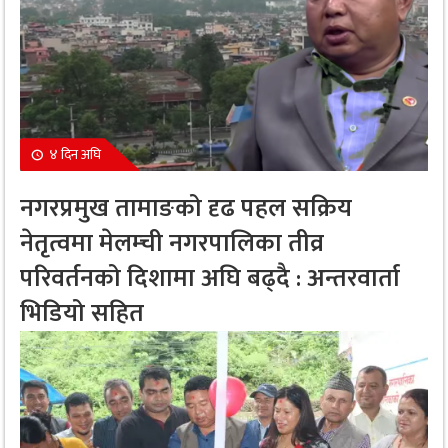
४ दिन अघि
नगरप्रमुख तामाङको दृढ पहल सक्रिय
नेतृत्वमा मेलम्ची नगरपालिका तीव्र
परिवर्तनको दिशामा अघि बढ्दै : अन्तरवार्ता
भिडियो सहित