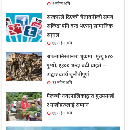
९ महिना अघि
सरकारले दिएको चेतावनीको समय
सकिँदा पनि बन्द भएनन् सामाजिक
सञ्जाल
११ महिना अघि
अफगानिस्तानमा भूकम्प : मृत्यु ६१०
पुग्यो, १३०० भन्दा बढी घाइते —
उद्धार कार्य चुनौतीपूर्ण
११ महिना अघि
मेलम्ची नगरपालिकाद्वारा मुख्यमन्त्री
र मन्त्रीहरुलाई सम्मान
११ महिना अघि