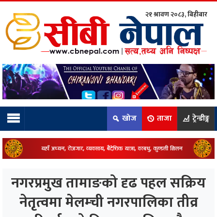
२१ श्रावण २०८३, बिहीबार
ाम्रो टिम:
राष्ट्रिय
कुद
खोज
ताजा
ट्रेन्डीङ्ग
धि
ियो
नगरप्रमुख तामाङको दृढ पहल सक्रिय
ञ्जन
नेतृत्वमा मेलम्ची नगरपालिका तीव्र
नीति