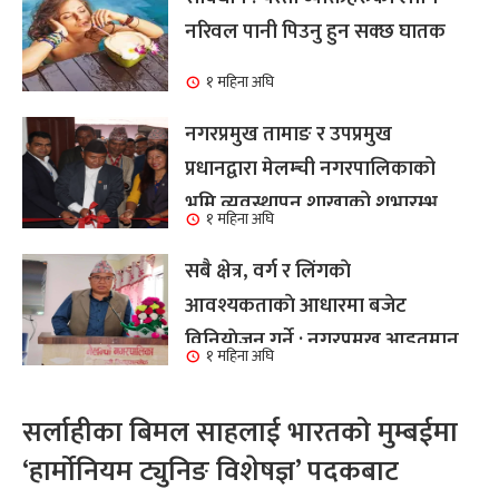
नरिवल पानी पिउनु हुन सक्छ घातक
१ महिना अघि
नगरप्रमुख तामाङ र उपप्रमुख
प्रधानद्वारा मेलम्ची नगरपालिकाको
भूमि व्यवस्थापन शाखाको शुभारम्भ
१ महिना अघि
कार्य सम्पन्न
सबै क्षेत्र, वर्ग र लिंगकाे
आवश्यकताकाे आधारमा बजेट
विनियाेजन गर्ने : नगरप्रमुख आइतमान
१ महिना अघि
तामाङ
सर्लाहीका बिमल साहलाई भारतको मुम्बईमा
‘हार्मोनियम ट्युनिङ विशेषज्ञ’ पदकबाट