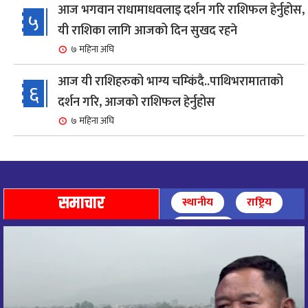
आज भगवान राधामाधवलाइ दर्शन गरि राशिफल हेर्नुहोस,
५
यी राशिका लागि आजको दिन सुखद रहने
७ महिना अघि
आज यी राशिहरुको भाग्य चम्किंदै..पाथिभरामाताको
६
दर्शन गरि, आजको राशिफल हेर्नुहोस
७ महिना अघि
शहरी विकासमन्त्री कुलमान घिसिङको समुपस्थितिमा
७
मेलम्ची खानेपानी आयोजनाको समस्या समाधान
८ महिना अघि
समाचार
स्थानीय
राष्ट्रिय
आज पाथिभारा माताको दर्शन गरि, दिनको सुरुवात गर्दै,
अन्तर्राष्ट्रिय
८
राशिफल हेर्नुहोस, यी रासिहरुको आज भाग्य उदय
९ महिना अघि
आज माताभगवती जगज्जननी पाथिभरादेवीको दर्शन गरि