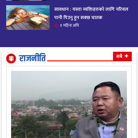
सावधान : यस्ता व्यक्तिहरुको लागि नरिवल
आजको राशिफल २०८२ भदाै ४ गते, बुधवार
१९
पानी पिउनु हुन सक्छ घातक
११ महिना अघि
१ महिना अघि
आजको राशिफल: अवसर र चुनौतीसँग दिन बित्नेछ,
२०
धैर्यले सफलता मिल्नेछ
११ महिना अघि
राजनीति
सबै