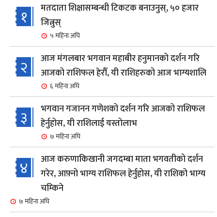
मतदाता शिक्षासम्बन्धी टिकटक बनाउनुस्, ५० हजार
१
जित्नुस्
५ महिना अघि
आज मंगलबार भगवान महाबीर हनुमानको दर्शन गरि
२
आजको राशिफल हेरौँ, यी राशिहरुको आज भाग्यशालि
६ महिना अघि
भगवान गजानन गणेशको दर्शन गरि आजको राशिफल
३
हेर्नुहोस, यी राशिलाई यस्तोलाभ
७ महिना अघि
आज करुणाकिखानी जगदम्बा माता भगवतीको दर्शन
४
गरेर, आफ़्नो भाग्य राशिफल हेर्नुहोस, यी राशिको भाग्य
चम्किने
७ महिना अघि