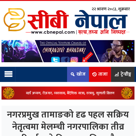
२२ श्रावण २०८३, शुक्रबार
ाम्रो टिम:
राष्ट्रिय
कुद
खोज
ताजा
ट्रेन्डीङ्ग
धि
ियो
नगरप्रमुख तामाङको दृढ पहल सक्रिय
ञ्जन
नेतृत्वमा मेलम्ची नगरपालिका तीव्र
नीति