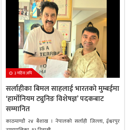
३ महिना अघि
सर्लाहीका बिमल साहलाई भारतको मुम्बईमा
‘हार्मोनियम ट्युनिङ विशेषज्ञ’ पदकबाट
सम्मानित
काठमाण्डौ २४ बैशाख । नेपालको सर्लाही जिल्ला, ईश्वरपुर
नगरपालिका–१३ निवासी...