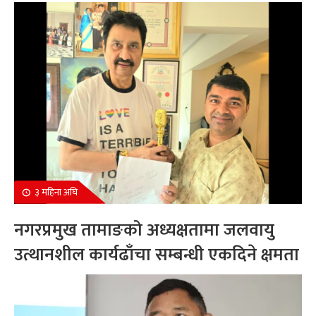
सम्मानित
३ महिना अघि
नगरप्रमुख तामाङको अध्यक्षतामा जलवायु
उत्थानशील कार्यढाँचा सम्बन्धी एकदिने क्षमता
अभिवृद्धि कार्यक्रम सम्पन्न