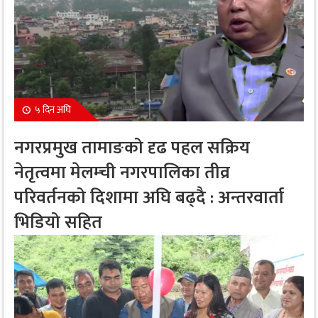
५ दिन अघि
नगरप्रमुख तामाङको दृढ पहल सक्रिय
नेतृत्वमा मेलम्ची नगरपालिका तीव्र
परिवर्तनको दिशामा अघि बढ्दै : अन्तरवार्ता
भिडियो सहित