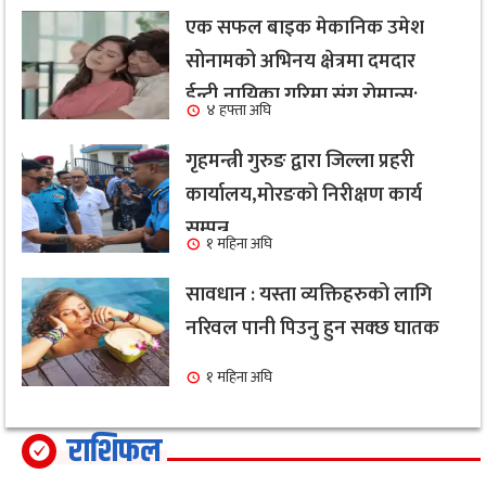
एक सफल बाइक मेकानिक उमेश
सोनामको अभिनय क्षेत्रमा दमदार
ईन्ट्री,नायिका गरिमा संग रोमान्स:
४ हफ्ता अघि
हेर्नुहोस भिडियो ।
गृहमन्त्री गुरुङ द्वारा जिल्ला प्रहरी
कार्यालय,मोरङको निरीक्षण कार्य
सम्पन्न
१ महिना अघि
सावधान : यस्ता व्यक्तिहरुको लागि
नरिवल पानी पिउनु हुन सक्छ घातक
१ महिना अघि
राशिफल