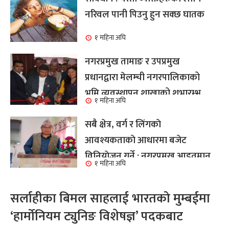
नरिवल पानी पिउनु हुन सक्छ घातक
१ महिना अघि
नगरप्रमुख तामाङ र उपप्रमुख
प्रधानद्वारा मेलम्ची नगरपालिकाको
भूमि व्यवस्थापन शाखाको शुभारम्भ
१ महिना अघि
कार्य सम्पन्न
सबै क्षेत्र, वर्ग र लिंगकाे
आवश्यकताकाे आधारमा बजेट
विनियाेजन गर्ने : नगरप्रमुख आइतमान
१ महिना अघि
तामाङ
सर्लाहीका बिमल साहलाई भारतको मुम्बईमा
‘हार्मोनियम ट्युनिङ विशेषज्ञ’ पदकबाट