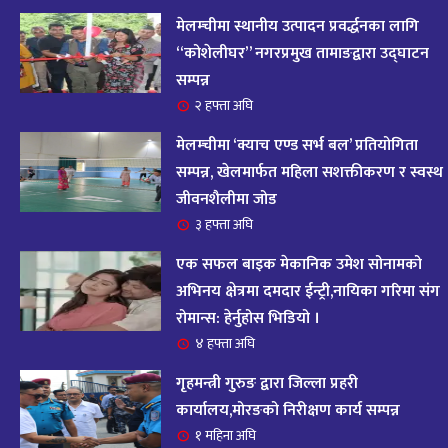
आज २०८२ साल भदौ १६ गते सोमबारको राशिफल
१४
मेलम्चीमा स्थानीय उत्पादन प्रवर्द्धनका लागि
११ महिना अघि
“कोशेलीघर” नगरप्रमुख तामाङद्वारा उद्घाटन
सम्पन्न
आजको राशिफल : २०८२ भदौ १२ गते बिहीवार, २८
२ हफ्ता अघि
१५
अगस्ट २०२५
मेलम्चीमा ‘क्याच एण्ड सर्भ बल’ प्रतियोगिता
११ महिना अघि
सम्पन्न, खेलमार्फत महिला सशक्तीकरण र स्वस्थ
जीवनशैलीमा जोड
आजको राशिफल – २०८२ साल भाद्र १० गते, मंगलबार
१६
३ हफ्ता अघि
११ महिना अघि
एक सफल बाइक मेकानिक उमेश सोनामको
आजको राशिफल – २०८२ साल भाद्र १० गते, मंगलबार
अभिनय क्षेत्रमा दमदार ईन्ट्री,नायिका गरिमा संग
१७
रोमान्स: हेर्नुहोस भिडियो ।
११ महिना अघि
४ हफ्ता अघि
आजको राशिफल : आइतवार, ८ भदौ २०८२ (२४ अगस्ट
गृहमन्त्री गुरुङ द्वारा जिल्ला प्रहरी
१८
२०२५)
कार्यालय,मोरङको निरीक्षण कार्य सम्पन्न
११ महिना अघि
१ महिना अघि