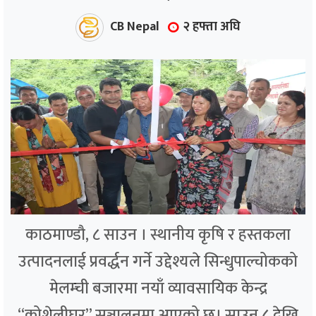
CB Nepal
२ हफ्ता अघि
काठमाण्डौ, ८ साउन । स्थानीय कृषि र हस्तकला
उत्पादनलाई प्रवर्द्धन गर्ने उद्देश्यले सिन्धुपाल्चोकको
मेलम्ची बजारमा नयाँ व्यावसायिक केन्द्र
“कोशेलीघर” सञ्चालनमा आएको छ। साउन ८ देखि