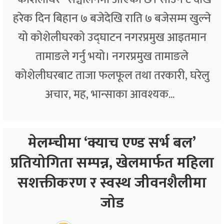
हरेक दिन बिहान ७ बजेदेखि राति ७ बजेसम्म खुल्ने
यो कोशेलीघरको उद्घाटन नगरप्रमुख आइतमान
तामाङले गर्नु भयो। नगरप्रमुख तामाङले
कोशेलीघरबाट ताजा फलफूल तथा तरकारी, घरेलु
अचार, मह, भान्साका आवश्यक...
मेलम्चीमा ‘क्याच एण्ड सर्भ बल’
प्रतियोगिता सम्पन्न, खेलमार्फत महिला
सशक्तीकरण र स्वस्थ जीवनशैलीमा
जोड