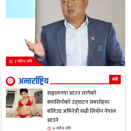
३ महिना अघि
अन्तर्राष्ट्रिय
सबै
सञ्चालनमा आउन लागेको
क्यासिनोको उद्घाटन समारोहमा
बलिउड अभिनेत्री सन्नी लियोन नेपाल
आउने
७ महिना अघि