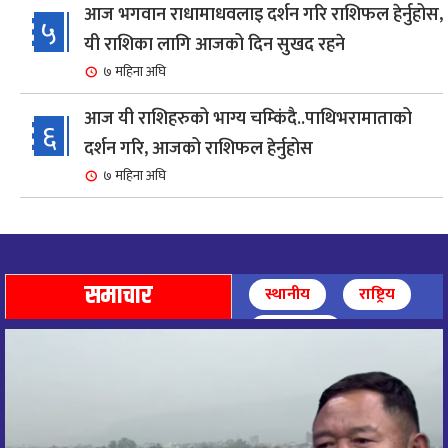
आज भगवान राधामाधवलाइ दर्शन गरि राशिफल हेर्नुहोस,
५
यी राशिका लागि आजको दिन सुखद रहने
७ महिना अघि
आज यी राशिहरुको भाग्य चम्किंदै..पाथिभरामाताको
६
दर्शन गरि, आजको राशिफल हेर्नुहोस
७ महिना अघि
शहरी विकासमन्त्री कुलमान घिसिङको समुपस्थितिमा
७
मेलम्ची खानेपानी आयोजनाको समस्या समाधान
८ महिना अघि
समाचार
स्थानीय
राष्ट्रिय
आज पाथिभारा माताको दर्शन गरि, दिनको सुरुवात गर्दै,
अन्तर्राष्ट्रिय
८
राशिफल हेर्नुहोस, यी रासिहरुको आज भाग्य उदय
९ महिना अघि
आज माताभगवती जगज्जननी पाथिभरादेवीको दर्शन गरि