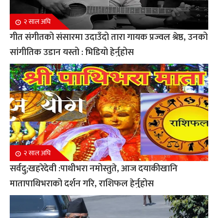
२ साल अघि
गीत संगीतको संसारमा उदाउँदो तारा गायक प्रज्वल श्रेष्ठ, उनको
सांगीतिक उडान यस्तो : भिडियो हेर्नुहोस
२ साल अघि
सर्वदु;खहरेदेवी :पाथीभरा नमोस्तुते, आज दयाकीखानि
मातापाथिभराको दर्शन गरि, राशिफल हेर्नुहोस