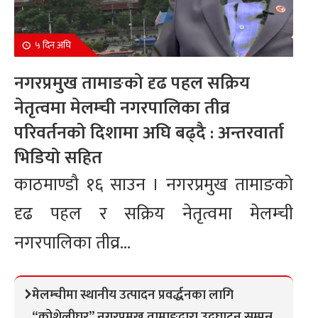
५ दिन अघि
नगरप्रमुख तामाङको दृढ पहल सक्रिय
नेतृत्वमा मेलम्ची नगरपालिका तीव्र
परिवर्तनको दिशामा अघि बढ्दै : अन्तरवार्ता
भिडियो सहित
काठमाण्डौ १६ साउन । नगरप्रमुख तामाङको
दृढ पहल र सक्रिय नेतृत्वमा मेलम्ची
नगरपालिका तीव्र...
मेलम्चीमा स्थानीय उत्पादन प्रवर्द्धनका लागि
“कोशेलीघर” नगरप्रमुख तामाङद्वारा उद्घाटन सम्पन्न