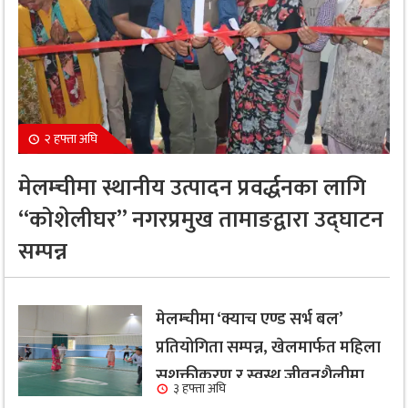
२ हफ्ता अघि
मेलम्चीमा स्थानीय उत्पादन प्रवर्द्धनका लागि
“कोशेलीघर” नगरप्रमुख तामाङद्वारा उद्घाटन
सम्पन्न
मेलम्चीमा ‘क्याच एण्ड सर्भ बल’
प्रतियोगिता सम्पन्न, खेलमार्फत महिला
सशक्तीकरण र स्वस्थ जीवनशैलीमा
३ हफ्ता अघि
जोड