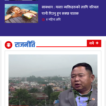
सावधान : यस्ता व्यक्तिहरुको लागि नरिवल
आजको राशिफल २०८२ भदाै ४ गते, बुधवार
१९
पानी पिउनु हुन सक्छ घातक
११ महिना अघि
१ महिना अघि
आजको राशिफल: अवसर र चुनौतीसँग दिन बित्नेछ,
२०
धैर्यले सफलता मिल्नेछ
११ महिना अघि
राजनीति
सबै