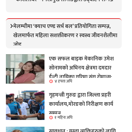
मेलम्चीमा ‘क्याच एण्ड सर्भ बल’ प्रतियोगिता सम्पन्न,
खेलमार्फत महिला सशक्तीकरण र स्वस्थ जीवनशैलीमा
जोड
एक सफल बाइक मेकानिक उमेश
सोनामको अभिनय क्षेत्रमा दमदार
ईन्ट्री,नायिका गरिमा संग रोमान्स:
४ हफ्ता अघि
हेर्नुहोस भिडियो ।
गृहमन्त्री गुरुङ द्वारा जिल्ला प्रहरी
कार्यालय,मोरङको निरीक्षण कार्य
सम्पन्न
१ महिना अघि
सावधान : यस्ता व्यक्तिहरुको लागि