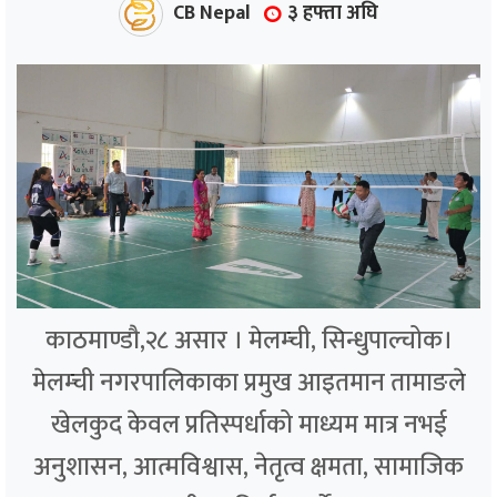
CB Nepal
३ हफ्ता अघि
काठमाण्डौ,२८ असार । मेलम्ची, सिन्धुपाल्चोक।
मेलम्ची नगरपालिकाका प्रमुख आइतमान तामाङले
खेलकुद केवल प्रतिस्पर्धाको माध्यम मात्र नभई
अनुशासन, आत्मविश्वास, नेतृत्व क्षमता, सामाजिक