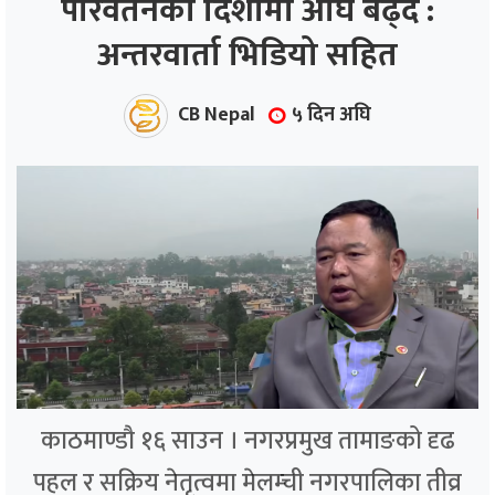
परिवर्तनको दिशामा अघि बढ्दै :
अन्तरवार्ता भिडियो सहित
ाज
्थ्य
CB Nepal
५ दिन अघि
काठमाण्डौ १६ साउन । नगरप्रमुख तामाङको दृढ
पहल र सक्रिय नेतृत्वमा मेलम्ची नगरपालिका तीव्र