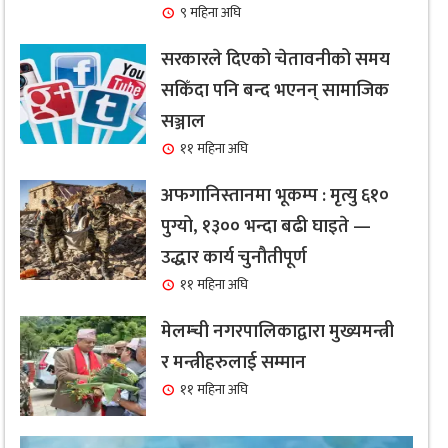
९ महिना अघि
सरकारले दिएको चेतावनीको समय
सकिँदा पनि बन्द भएनन् सामाजिक
सञ्जाल
११ महिना अघि
अफगानिस्तानमा भूकम्प : मृत्यु ६१०
पुग्यो, १३०० भन्दा बढी घाइते —
उद्धार कार्य चुनौतीपूर्ण
११ महिना अघि
मेलम्ची नगरपालिकाद्वारा मुख्यमन्त्री
र मन्त्रीहरुलाई सम्मान
११ महिना अघि