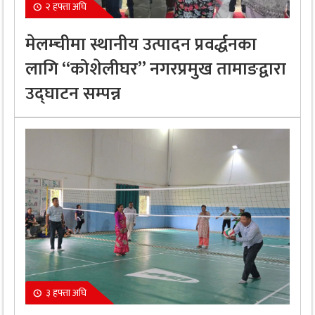
२ हफ्ता अघि
मेलम्चीमा स्थानीय उत्पादन प्रवर्द्धनका
लागि “कोशेलीघर” नगरप्रमुख तामाङद्वारा
उद्घाटन सम्पन्न
३ हफ्ता अघि