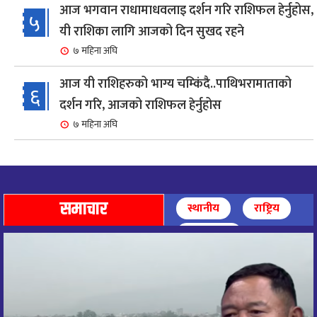
आज भगवान राधामाधवलाइ दर्शन गरि राशिफल हेर्नुहोस,
५
यी राशिका लागि आजको दिन सुखद रहने
७ महिना अघि
आज यी राशिहरुको भाग्य चम्किंदै..पाथिभरामाताको
६
दर्शन गरि, आजको राशिफल हेर्नुहोस
७ महिना अघि
शहरी विकासमन्त्री कुलमान घिसिङको समुपस्थितिमा
७
मेलम्ची खानेपानी आयोजनाको समस्या समाधान
८ महिना अघि
समाचार
स्थानीय
राष्ट्रिय
आज पाथिभारा माताको दर्शन गरि, दिनको सुरुवात गर्दै,
अन्तर्राष्ट्रिय
८
राशिफल हेर्नुहोस, यी रासिहरुको आज भाग्य उदय
९ महिना अघि
आज माताभगवती जगज्जननी पाथिभरादेवीको दर्शन गरि