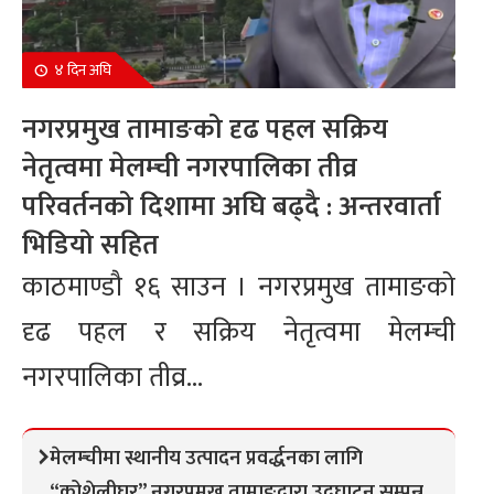
४ दिन अघि
नगरप्रमुख तामाङको दृढ पहल सक्रिय
नेतृत्वमा मेलम्ची नगरपालिका तीव्र
परिवर्तनको दिशामा अघि बढ्दै : अन्तरवार्ता
भिडियो सहित
काठमाण्डौ १६ साउन । नगरप्रमुख तामाङको
दृढ पहल र सक्रिय नेतृत्वमा मेलम्ची
नगरपालिका तीव्र...
मेलम्चीमा स्थानीय उत्पादन प्रवर्द्धनका लागि
“कोशेलीघर” नगरप्रमुख तामाङद्वारा उद्घाटन सम्पन्न