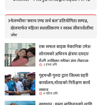
मेलम्चीमा ‘क्याच एण्ड सर्भ बल’ प्रतियोगिता सम्पन्न,
खेलमार्फत महिला सशक्तीकरण र स्वस्थ जीवनशैलीमा
जोड
एक सफल बाइक मेकानिक उमेश
सोनामको अभिनय क्षेत्रमा दमदार
ईन्ट्री,नायिका गरिमा संग रोमान्स:
३ हफ्ता अघि
हेर्नुहोस भिडियो ।
गृहमन्त्री गुरुङ द्वारा जिल्ला प्रहरी
कार्यालय,मोरङको निरीक्षण कार्य
सम्पन्न
१ महिना अघि
सावधान : यस्ता व्यक्तिहरुको लागि