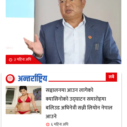
३ महिना अघि
अन्तर्राष्ट्रिय
सबै
सञ्चालनमा आउन लागेको
क्यासिनोको उद्घाटन समारोहमा
बलिउड अभिनेत्री सन्नी लियोन नेपाल
आउने
६ महिना अघि