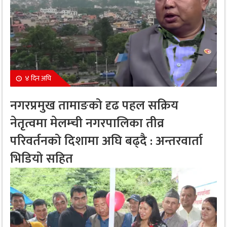
४ दिन अघि
नगरप्रमुख तामाङको दृढ पहल सक्रिय
नेतृत्वमा मेलम्ची नगरपालिका तीव्र
परिवर्तनको दिशामा अघि बढ्दै : अन्तरवार्ता
भिडियो सहित