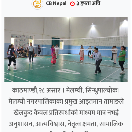
CB Nepal
३ हफ्ता अघि
काठमाण्डौ,२८ असार । मेलम्ची, सिन्धुपाल्चोक।
मेलम्ची नगरपालिकाका प्रमुख आइतमान तामाङले
खेलकुद केवल प्रतिस्पर्धाको माध्यम मात्र नभई
अनुशासन, आत्मविश्वास, नेतृत्व क्षमता, सामाजिक