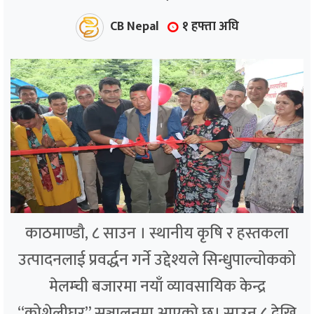
CB Nepal
१ हफ्ता अघि
काठमाण्डौ, ८ साउन । स्थानीय कृषि र हस्तकला
उत्पादनलाई प्रवर्द्धन गर्ने उद्देश्यले सिन्धुपाल्चोकको
मेलम्ची बजारमा नयाँ व्यावसायिक केन्द्र
“कोशेलीघर” सञ्चालनमा आएको छ। साउन ८ देखि