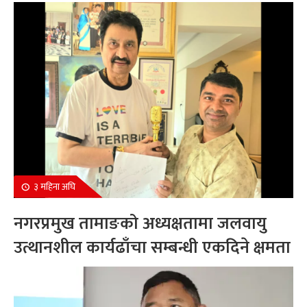
सम्मानित
३ महिना अघि
नगरप्रमुख तामाङको अध्यक्षतामा जलवायु
उत्थानशील कार्यढाँचा सम्बन्धी एकदिने क्षमता
अभिवृद्धि कार्यक्रम सम्पन्न