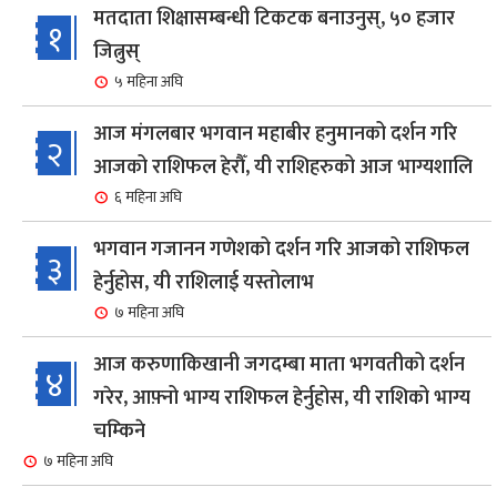
मतदाता शिक्षासम्बन्धी टिकटक बनाउनुस्, ५० हजार
१
जित्नुस्
५ महिना अघि
आज मंगलबार भगवान महाबीर हनुमानको दर्शन गरि
२
आजको राशिफल हेरौँ, यी राशिहरुको आज भाग्यशालि
६ महिना अघि
भगवान गजानन गणेशको दर्शन गरि आजको राशिफल
३
हेर्नुहोस, यी राशिलाई यस्तोलाभ
७ महिना अघि
आज करुणाकिखानी जगदम्बा माता भगवतीको दर्शन
४
गरेर, आफ़्नो भाग्य राशिफल हेर्नुहोस, यी राशिको भाग्य
चम्किने
७ महिना अघि