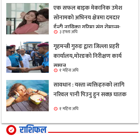
एक सफल बाइक मेकानिक उमेश
सोनामको अभिनय क्षेत्रमा दमदार
ईन्ट्री,नायिका गरिमा संग रोमान्स:
३ हफ्ता अघि
हेर्नुहोस भिडियो ।
गृहमन्त्री गुरुङ द्वारा जिल्ला प्रहरी
कार्यालय,मोरङको निरीक्षण कार्य
सम्पन्न
१ महिना अघि
सावधान : यस्ता व्यक्तिहरुको लागि
नरिवल पानी पिउनु हुन सक्छ घातक
१ महिना अघि
राशिफल