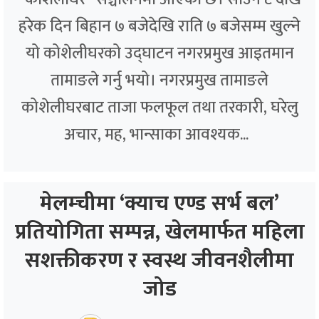
हरेक दिन बिहान ७ बजेदेखि राति ७ बजेसम्म खुल्ने
यो कोशेलीघरको उद्घाटन नगरप्रमुख आइतमान
तामाङले गर्नु भयो। नगरप्रमुख तामाङले
कोशेलीघरबाट ताजा फलफूल तथा तरकारी, घरेलु
अचार, मह, भान्साका आवश्यक...
मेलम्चीमा ‘क्याच एण्ड सर्भ बल’
प्रतियोगिता सम्पन्न, खेलमार्फत महिला
सशक्तीकरण र स्वस्थ जीवनशैलीमा
जोड