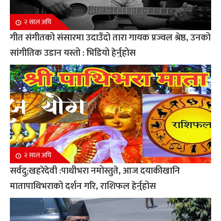
२ साल अघि
गीत संगीतको संसारमा उदाउँदो तारा गायक प्रज्वल श्रेष्ठ, उनको
सांगीतिक उडान यस्तो : भिडियो हेर्नुहोस
२ साल अघि
सर्वदु;खहरेदेवी :पाथीभरा नमोस्तुते, आज दयाकीखानि
मातापाथिभराको दर्शन गरि, राशिफल हेर्नुहोस