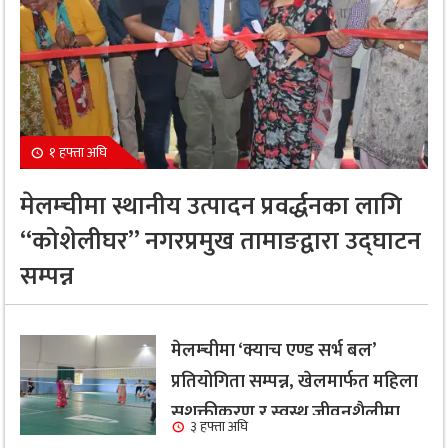
१ हफ्ता अघि
मेलम्चीमा स्थानीय उत्पादन प्रवर्द्धनका लागि
“कोशेलीघर” नगरप्रमुख तामाङद्वारा उद्घाटन
सम्पन्न
मेलम्चीमा ‘क्याच एण्ड सर्भ बल’
प्रतियोगिता सम्पन्न, खेलमार्फत महिला
सशक्तीकरण र स्वस्थ जीवनशैलीमा
३ हफ्ता अघि
जोड