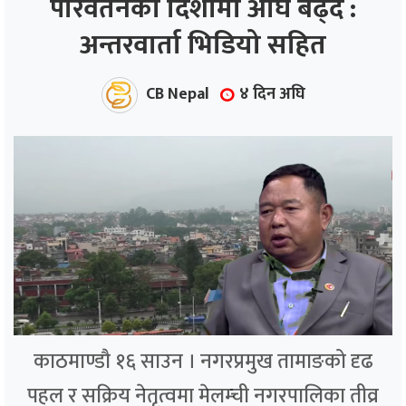
परिवर्तनको दिशामा अघि बढ्दै :
अन्तरवार्ता भिडियो सहित
ाज
्थ्य
CB Nepal
४ दिन अघि
काठमाण्डौ १६ साउन । नगरप्रमुख तामाङको दृढ
पहल र सक्रिय नेतृत्वमा मेलम्ची नगरपालिका तीव्र