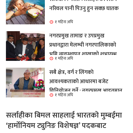
नरिवल पानी पिउनु हुन सक्छ घातक
१ महिना अघि
नगरप्रमुख तामाङ र उपप्रमुख
प्रधानद्वारा मेलम्ची नगरपालिकाको
भूमि व्यवस्थापन शाखाको शुभारम्भ
१ महिना अघि
कार्य सम्पन्न
सबै क्षेत्र, वर्ग र लिंगकाे
आवश्यकताकाे आधारमा बजेट
विनियाेजन गर्ने : नगरप्रमुख आइतमान
१ महिना अघि
तामाङ
सर्लाहीका बिमल साहलाई भारतको मुम्बईमा
‘हार्मोनियम ट्युनिङ विशेषज्ञ’ पदकबाट