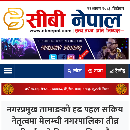
२१ श्रावण २०८३, बिहीबार
ाम्रो टिम:
राष्ट्रिय
कुद
खोज
ताजा
ट्रेन्डीङ्ग
धि
ियो
नगरप्रमुख तामाङको दृढ पहल सक्रिय
ञ्जन
नेतृत्वमा मेलम्ची नगरपालिका तीव्र
नीति