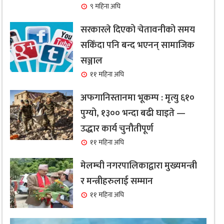
९ महिना अघि
सरकारले दिएको चेतावनीको समय
सकिँदा पनि बन्द भएनन् सामाजिक
सञ्जाल
११ महिना अघि
अफगानिस्तानमा भूकम्प : मृत्यु ६१०
पुग्यो, १३०० भन्दा बढी घाइते —
उद्धार कार्य चुनौतीपूर्ण
११ महिना अघि
मेलम्ची नगरपालिकाद्वारा मुख्यमन्त्री
र मन्त्रीहरुलाई सम्मान
११ महिना अघि