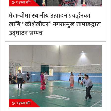
१ हफ्ता अघि
मेलम्चीमा स्थानीय उत्पादन प्रवर्द्धनका
लागि “कोशेलीघर” नगरप्रमुख तामाङद्वारा
उद्घाटन सम्पन्न
३ हफ्ता अघि