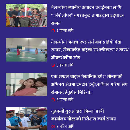
आज २०८२ साल भदौ १६ गते सोमबारको राशिफल
१४
मेलम्चीमा स्थानीय उत्पादन प्रवर्द्धनका लागि
११ महिना अघि
“कोशेलीघर” नगरप्रमुख तामाङद्वारा उद्घाटन
सम्पन्न
आजको राशिफल : २०८२ भदौ १२ गते बिहीवार, २८
१ हफ्ता अघि
१५
अगस्ट २०२५
मेलम्चीमा ‘क्याच एण्ड सर्भ बल’ प्रतियोगिता
११ महिना अघि
सम्पन्न, खेलमार्फत महिला सशक्तीकरण र स्वस्थ
जीवनशैलीमा जोड
आजको राशिफल – २०८२ साल भाद्र १० गते, मंगलबार
१६
३ हफ्ता अघि
११ महिना अघि
एक सफल बाइक मेकानिक उमेश सोनामको
आजको राशिफल – २०८२ साल भाद्र १० गते, मंगलबार
अभिनय क्षेत्रमा दमदार ईन्ट्री,नायिका गरिमा संग
१७
रोमान्स: हेर्नुहोस भिडियो ।
११ महिना अघि
३ हफ्ता अघि
आजको राशिफल : आइतवार, ८ भदौ २०८२ (२४ अगस्ट
गृहमन्त्री गुरुङ द्वारा जिल्ला प्रहरी
१८
२०२५)
कार्यालय,मोरङको निरीक्षण कार्य सम्पन्न
११ महिना अघि
१ महिना अघि