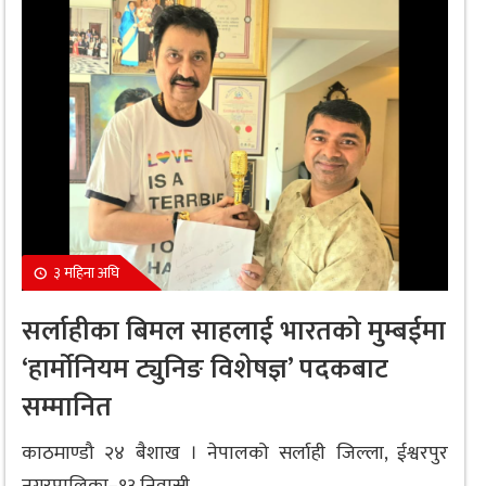
३ महिना अघि
सर्लाहीका बिमल साहलाई भारतको मुम्बईमा
‘हार्मोनियम ट्युनिङ विशेषज्ञ’ पदकबाट
सम्मानित
काठमाण्डौ २४ बैशाख । नेपालको सर्लाही जिल्ला, ईश्वरपुर
नगरपालिका–१३ निवासी...