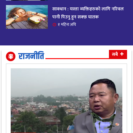
सावधान : यस्ता व्यक्तिहरुको लागि नरिवल
आजको राशिफल २०८२ भदाै ४ गते, बुधवार
१९
पानी पिउनु हुन सक्छ घातक
११ महिना अघि
१ महिना अघि
आजको राशिफल: अवसर र चुनौतीसँग दिन बित्नेछ,
२०
धैर्यले सफलता मिल्नेछ
११ महिना अघि
राजनीति
सबै