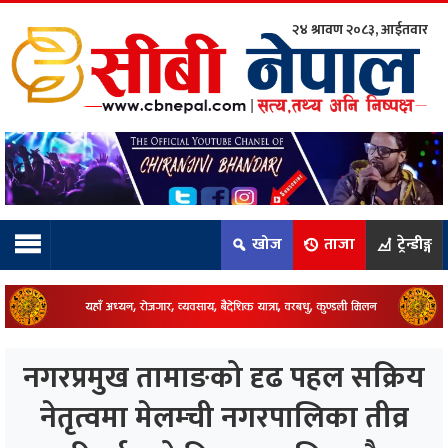
२४ श्रावण २०८३, आईतवार
ाम्रो टिम:
राष्ट्रिय
कुद
खोज
ताजा
ट्रेन्डीङ्ग
धि
ियो
नगरप्रमुख तामाङको दृढ पहल सक्रिय
ञ्जन
नेतृत्वमा मेलम्ची नगरपालिका तीव्र
नीति