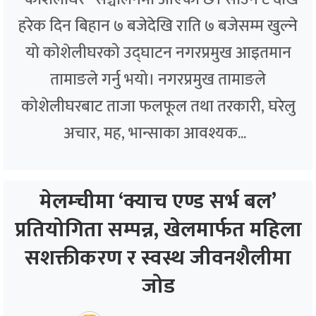
हरेक दिन बिहान ७ बजेदेखि राति ७ बजेसम्म खुल्ने
यो कोशेलीघरको उद्घाटन नगरप्रमुख आइतमान
तामाङले गर्नु भयो। नगरप्रमुख तामाङले
कोशेलीघरबाट ताजा फलफूल तथा तरकारी, घरेलु
अचार, मह, भान्साका आवश्यक...
मेलम्चीमा ‘क्याच एण्ड सर्भ बल’
प्रतियोगिता सम्पन्न, खेलमार्फत महिला
सशक्तीकरण र स्वस्थ जीवनशैलीमा
जोड