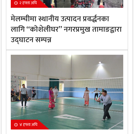
२ हफ्ता अघि
मेलम्चीमा स्थानीय उत्पादन प्रवर्द्धनका
लागि “कोशेलीघर” नगरप्रमुख तामाङद्वारा
उद्घाटन सम्पन्न
४ हफ्ता अघि