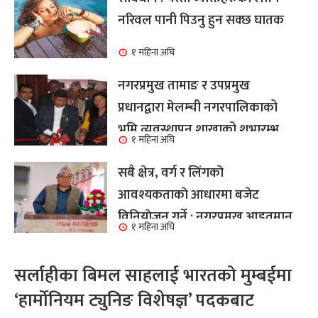
नरिवल पानी पिउनु हुन सक्छ घातक
१ महिना अघि
नगरप्रमुख तामाङ र उपप्रमुख
प्रधानद्वारा मेलम्ची नगरपालिकाको
भूमि व्यवस्थापन शाखाको शुभारम्भ
१ महिना अघि
कार्य सम्पन्न
सबै क्षेत्र, वर्ग र लिंगकाे
आवश्यकताकाे आधारमा बजेट
विनियाेजन गर्ने : नगरप्रमुख आइतमान
१ महिना अघि
तामाङ
सर्लाहीका बिमल साहलाई भारतको मुम्बईमा
‘हार्मोनियम ट्युनिङ विशेषज्ञ’ पदकबाट