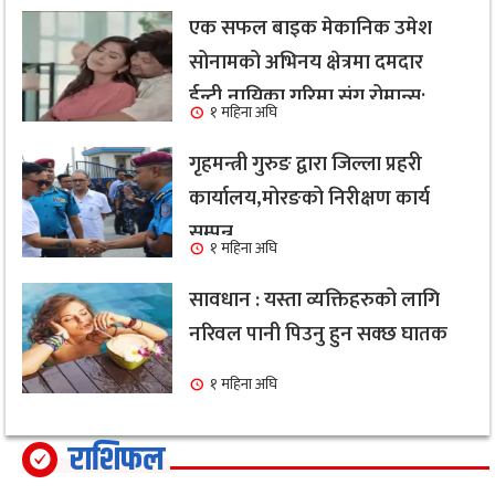
एक सफल बाइक मेकानिक उमेश
सोनामको अभिनय क्षेत्रमा दमदार
ईन्ट्री,नायिका गरिमा संग रोमान्स:
१ महिना अघि
हेर्नुहोस भिडियो ।
गृहमन्त्री गुरुङ द्वारा जिल्ला प्रहरी
कार्यालय,मोरङको निरीक्षण कार्य
सम्पन्न
१ महिना अघि
सावधान : यस्ता व्यक्तिहरुको लागि
नरिवल पानी पिउनु हुन सक्छ घातक
१ महिना अघि
राशिफल