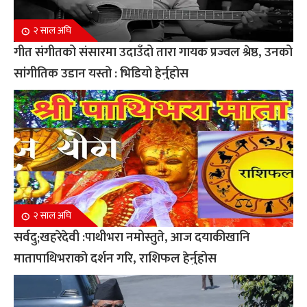
२ साल अघि
गीत संगीतको संसारमा उदाउँदो तारा गायक प्रज्वल श्रेष्ठ, उनको
सांगीतिक उडान यस्तो : भिडियो हेर्नुहोस
२ साल अघि
सर्वदु;खहरेदेवी :पाथीभरा नमोस्तुते, आज दयाकीखानि
मातापाथिभराको दर्शन गरि, राशिफल हेर्नुहोस