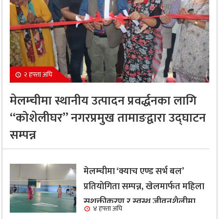
२ हफ्ता अघि
मेलम्चीमा स्थानीय उत्पादन प्रवर्द्धनका लागि
“कोशेलीघर” नगरप्रमुख तामाङद्वारा उद्घाटन
सम्पन्न
मेलम्चीमा ‘क्याच एण्ड सर्भ बल’
प्रतियोगिता सम्पन्न, खेलमार्फत महिला
सशक्तीकरण र स्वस्थ जीवनशैलीमा
४ हफ्ता अघि
जोड