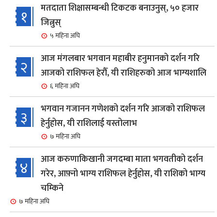
मतदाता शिक्षासम्बन्धी टिकटक बनाउनुस्, ५० हजार
१
जित्नुस्
५ महिना अघि
आज मंगलबार भगवान महाबीर हनुमानको दर्शन गरि
२
आजको राशिफल हेरौँ, यी राशिहरुको आज भाग्यशालि
६ महिना अघि
भगवान गजानन गणेशको दर्शन गरि आजको राशिफल
३
हेर्नुहोस, यी राशिलाई यस्तोलाभ
७ महिना अघि
आज करुणाकिखानी जगदम्बा माता भगवतीको दर्शन
४
गरेर, आफ़्नो भाग्य राशिफल हेर्नुहोस, यी राशिको भाग्य
चम्किने
७ महिना अघि