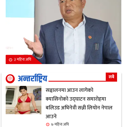
३ महिना अघि
अन्तर्राष्ट्रिय
सबै
सञ्चालनमा आउन लागेको
क्यासिनोको उद्घाटन समारोहमा
बलिउड अभिनेत्री सन्नी लियोन नेपाल
आउने
७ महिना अघि