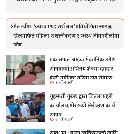
मेलम्चीमा ‘क्याच एण्ड सर्भ बल’ प्रतियोगिता सम्पन्न,
खेलमार्फत महिला सशक्तीकरण र स्वस्थ जीवनशैलीमा
जोड
एक सफल बाइक मेकानिक उमेश
सोनामको अभिनय क्षेत्रमा दमदार
ईन्ट्री,नायिका गरिमा संग रोमान्स:
१ महिना अघि
हेर्नुहोस भिडियो ।
गृहमन्त्री गुरुङ द्वारा जिल्ला प्रहरी
कार्यालय,मोरङको निरीक्षण कार्य
सम्पन्न
१ महिना अघि
सावधान : यस्ता व्यक्तिहरुको लागि