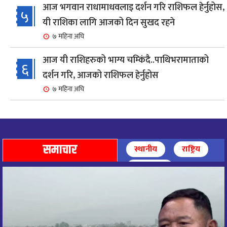
आज भगवान राधामाधवलाइ दर्शन गरि राशिफल हेर्नुहोस,
५
यी राशिका लागि आजको दिन सुखद रहने
७ महिना अघि
आज यी राशिहरुको भाग्य चम्किंदै..पाथिभरामाताको
६
दर्शन गरि, आजको राशिफल हेर्नुहोस
७ महिना अघि
शहरी विकासमन्त्री कुलमान घिसिङको समुपस्थितिमा
७
मेलम्ची खानेपानी आयोजनाको समस्या समाधान
९ महिना अघि
समाचार
स्थानीय
राष्ट्रिय
आज पाथिभारा माताको दर्शन गरि, दिनको सुरुवात गर्दै,
अन्तर्राष्ट्रिय
८
राशिफल हेर्नुहोस, यी रासिहरुको आज भाग्य उदय
९ महिना अघि
आज माताभगवती जगज्जननी पाथिभरादेवीको दर्शन गरि