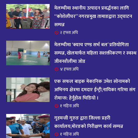
आज २०८२ साल भदौ १६ गते सोमबारको राशिफल
१४
मेलम्चीमा स्थानीय उत्पादन प्रवर्द्धनका लागि
११ महिना अघि
“कोशेलीघर” नगरप्रमुख तामाङद्वारा उद्घाटन
सम्पन्न
आजको राशिफल : २०८२ भदौ १२ गते बिहीवार, २८
२ हफ्ता अघि
१५
अगस्ट २०२५
मेलम्चीमा ‘क्याच एण्ड सर्भ बल’ प्रतियोगिता
११ महिना अघि
सम्पन्न, खेलमार्फत महिला सशक्तीकरण र स्वस्थ
जीवनशैलीमा जोड
आजको राशिफल – २०८२ साल भाद्र १० गते, मंगलबार
१६
४ हफ्ता अघि
११ महिना अघि
एक सफल बाइक मेकानिक उमेश सोनामको
आजको राशिफल – २०८२ साल भाद्र १० गते, मंगलबार
अभिनय क्षेत्रमा दमदार ईन्ट्री,नायिका गरिमा संग
१७
रोमान्स: हेर्नुहोस भिडियो ।
११ महिना अघि
१ महिना अघि
आजको राशिफल : आइतवार, ८ भदौ २०८२ (२४ अगस्ट
गृहमन्त्री गुरुङ द्वारा जिल्ला प्रहरी
१८
२०२५)
कार्यालय,मोरङको निरीक्षण कार्य सम्पन्न
११ महिना अघि
१ महिना अघि