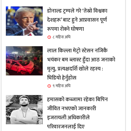
डोनाल्ड ट्रम्पले गरे ‘तेस्रो विश्वका
देशहरू’ बाट हुने आप्रवासन पूर्ण
रूपमा रोक्ने घोषणा
८ महिना अघि
लाल किल्ला मेट्रो स्टेसन नजिकै
भयंकर बम ब्लास्ट हुँदा आठ जनाको
मृत्यु, प्रत्यक्षदर्शि खोले रहस्य :
भिडियो हेर्नुहोस
९ महिना अघि
हमासको कब्जामा रहेका बिपिन
जीवित नभएको जानकारी
इजरायली अधिकारीले
परिवारजनलाई दिए