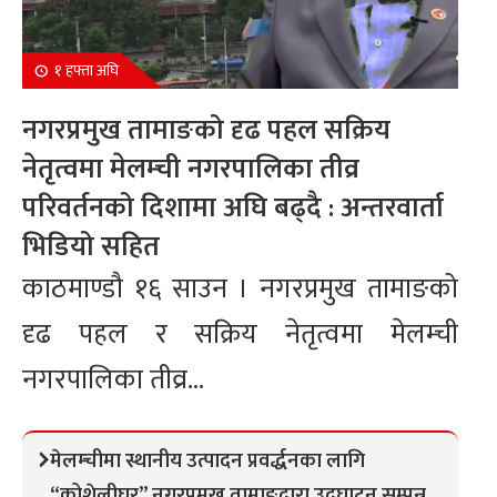
१ हफ्ता अघि
नगरप्रमुख तामाङको दृढ पहल सक्रिय
नेतृत्वमा मेलम्ची नगरपालिका तीव्र
परिवर्तनको दिशामा अघि बढ्दै : अन्तरवार्ता
भिडियो सहित
काठमाण्डौ १६ साउन । नगरप्रमुख तामाङको
दृढ पहल र सक्रिय नेतृत्वमा मेलम्ची
नगरपालिका तीव्र...
मेलम्चीमा स्थानीय उत्पादन प्रवर्द्धनका लागि
“कोशेलीघर” नगरप्रमुख तामाङद्वारा उद्घाटन सम्पन्न