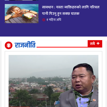
सावधान : यस्ता व्यक्तिहरुको लागि नरिवल
आजको राशिफल २०८२ भदाै ४ गते, बुधवार
१९
पानी पिउनु हुन सक्छ घातक
११ महिना अघि
१ महिना अघि
आजको राशिफल: अवसर र चुनौतीसँग दिन बित्नेछ,
२०
धैर्यले सफलता मिल्नेछ
११ महिना अघि
राजनीति
सबै