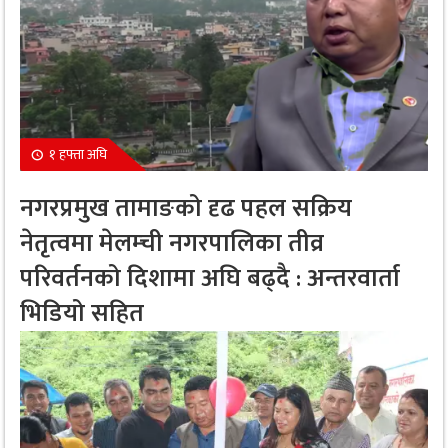
१ हफ्ता अघि
नगरप्रमुख तामाङको दृढ पहल सक्रिय
नेतृत्वमा मेलम्ची नगरपालिका तीव्र
परिवर्तनको दिशामा अघि बढ्दै : अन्तरवार्ता
भिडियो सहित