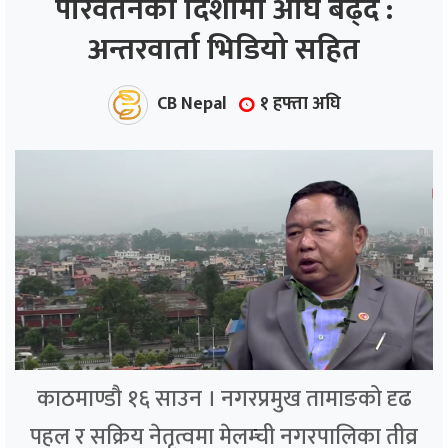
परिवर्तनको दिशामा अघि बढ्दै :
अन्तरवार्ता भिडियो सहित
ाज
्थ्य
CB Nepal
१ हफ्ता अघि
काठमाण्डौ १६ साउन । नगरप्रमुख तामाङको दृढ
पहल र सक्रिय नेतृत्वमा मेलम्ची नगरपालिका तीव्र