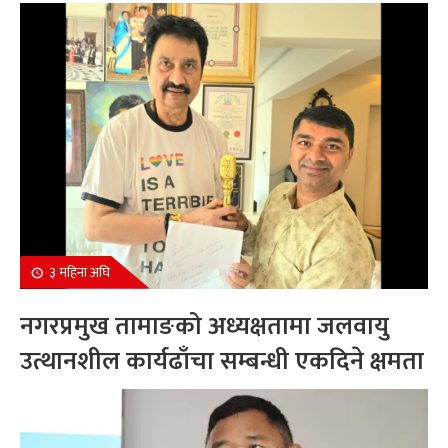
सम्मानित
३ महिना अघि
नगरप्रमुख तामाङको अध्यक्षतामा जलवायु
उत्थानशील कार्यढाँचा सम्बन्धी एकदिने क्षमता
अभिवृद्धि कार्यक्रम सम्पन्न