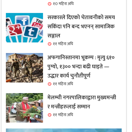
१0 महिना अघि
सरकारले दिएको चेतावनीको समय
सकिँदा पनि बन्द भएनन् सामाजिक
सञ्जाल
११ महिना अघि
अफगानिस्तानमा भूकम्प : मृत्यु ६१०
पुग्यो, १३०० भन्दा बढी घाइते —
उद्धार कार्य चुनौतीपूर्ण
११ महिना अघि
मेलम्ची नगरपालिकाद्वारा मुख्यमन्त्री
र मन्त्रीहरुलाई सम्मान
११ महिना अघि