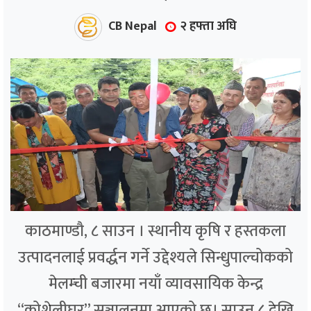
CB Nepal
२ हफ्ता अघि
काठमाण्डौ, ८ साउन । स्थानीय कृषि र हस्तकला
उत्पादनलाई प्रवर्द्धन गर्ने उद्देश्यले सिन्धुपाल्चोकको
मेलम्ची बजारमा नयाँ व्यावसायिक केन्द्र
“कोशेलीघर” सञ्चालनमा आएको छ। साउन ८ देखि