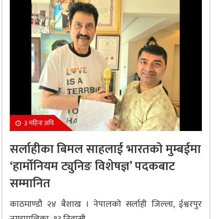
३ महिना अघि
सर्लाहीका बिमल साहलाई भारतको मुम्बईमा
‘हार्मोनियम ट्युनिङ विशेषज्ञ’ पदकबाट
सम्मानित
काठमाण्डौ २४ बैशाख । नेपालको सर्लाही जिल्ला, ईश्वरपुर
नगरपालिका–१३ निवासी...