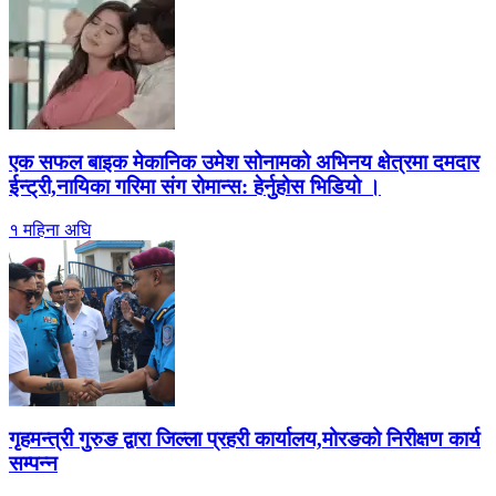
एक सफल बाइक मेकानिक उमेश सोनामको अभिनय क्षेत्रमा दमदार
ईन्ट्री,नायिका गरिमा संग रोमान्स: हेर्नुहोस भिडियो ।
१ महिना अघि
गृहमन्त्री गुरुङ द्वारा जिल्ला प्रहरी कार्यालय,मोरङको निरीक्षण कार्य
सम्पन्न