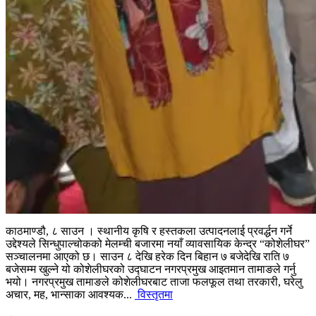
काठमाण्डौ, ८ साउन । स्थानीय कृषि र हस्तकला उत्पादनलाई प्रवर्द्धन गर्ने
उद्देश्यले सिन्धुपाल्चोकको मेलम्ची बजारमा नयाँ व्यावसायिक केन्द्र “कोशेलीघर”
सञ्चालनमा आएको छ। साउन ८ देखि हरेक दिन बिहान ७ बजेदेखि राति ७
बजेसम्म खुल्ने यो कोशेलीघरको उद्घाटन नगरप्रमुख आइतमान तामाङले गर्नु
भयो। नगरप्रमुख तामाङले कोशेलीघरबाट ताजा फलफूल तथा तरकारी, घरेलु
अचार, मह, भान्साका आवश्यक...
विस्तृतमा