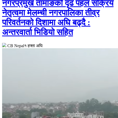
नगरप्रमुख तामाङको दृढ पहल सक्रिय
नेतृत्वमा मेलम्ची नगरपालिका तीव्र
परिवर्तनको दिशामा अघि बढ्दै :
अन्तरवार्ता भिडियो सहित
CB Nepal
१ हफ्ता अघि