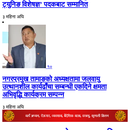
ट्युनिङ विशेषज्ञ’ पदकबाट सम्मानित
३ महिना अघि
१०
नगरप्रमुख तामाङको अध्यक्षतामा जलवायु
उत्थानशील कार्यढाँचा सम्बन्धी एकदिने क्षमता
अभिवृद्धि कार्यक्रम सम्पन्न
३ महिना अघि