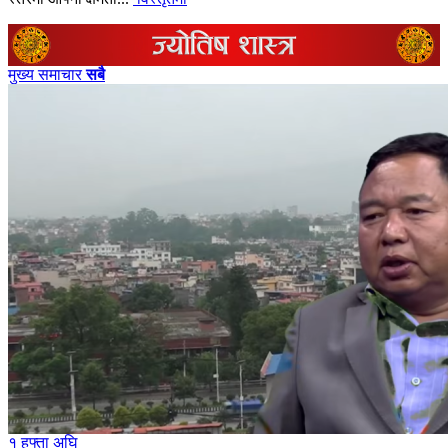
मुख्य समाचार
सबै
१ हफ्ता अघि