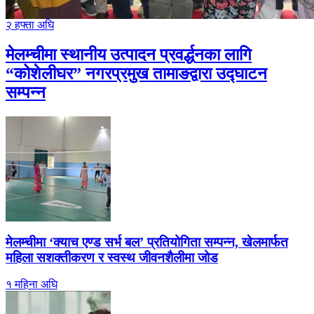
२ हफ्ता अघि
मेलम्चीमा स्थानीय उत्पादन प्रवर्द्धनका लागि
“कोशेलीघर” नगरप्रमुख तामाङद्वारा उद्घाटन
सम्पन्न
मेलम्चीमा ‘क्याच एण्ड सर्भ बल’ प्रतियोगिता सम्पन्न, खेलमार्फत
महिला सशक्तीकरण र स्वस्थ जीवनशैलीमा जोड
१ महिना अघि