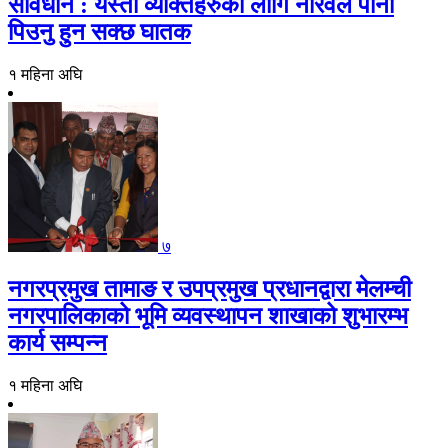
सावधान : यस्ता व्यक्तिहरुको लागि नरिवल पानी
पिउनु हुन सक्छ घातक
१ महिना अघि
७
नगरप्रमुख तामाङ र उपप्रमुख प्रधानद्वारा मेलम्ची
नगरपालिकाको भूमि व्यवस्थापन शाखाको शुभारम्भ
कार्य सम्पन्न
१ महिना अघि