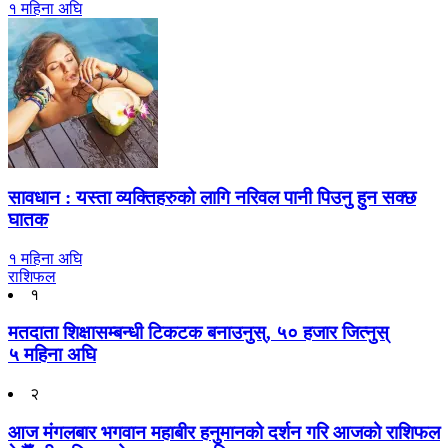
१ महिना अघि
सावधान : यस्ता व्यक्तिहरुको लागि नरिवल पानी पिउनु हुन सक्छ
घातक
१ महिना अघि
राशिफल
१
मतदाता शिक्षासम्बन्धी टिकटक बनाउनुस्, ५० हजार जित्नुस्
५ महिना अघि
२
आज मंगलबार भगवान महाबीर हनुमानको दर्शन गरि आजको राशिफल