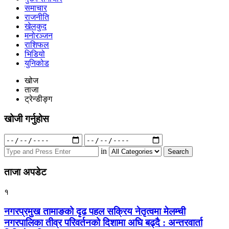
समाचार
राजनीति
खेलकुद
मनोरञ्जन
राशिफल
भिडियो
युनिकोड
खोज
ताजा
ट्रेन्डीङ्ग
खोजी गर्नुहोस
Search
for:
in
ताजा अपडेट
१
नगरप्रमुख तामाङको दृढ पहल सक्रिय नेतृत्वमा मेलम्ची
नगरपालिका तीव्र परिवर्तनको दिशामा अघि बढ्दै : अन्तरवार्ता