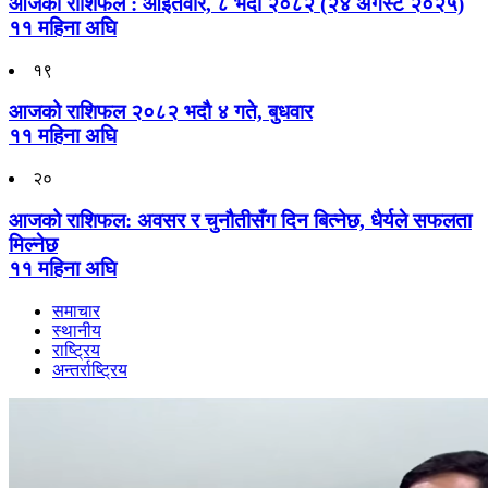
आजको राशिफल : आइतवार, ८ भदौ २०८२ (२४ अगस्ट २०२५)
११ महिना अघि
१९
आजको राशिफल २०८२ भदाै ४ गते, बुधवार
११ महिना अघि
२०
आजको राशिफल: अवसर र चुनौतीसँग दिन बित्नेछ, धैर्यले सफलता
मिल्नेछ
११ महिना अघि
समाचार
स्थानीय
राष्ट्रिय
अन्तर्राष्ट्रिय