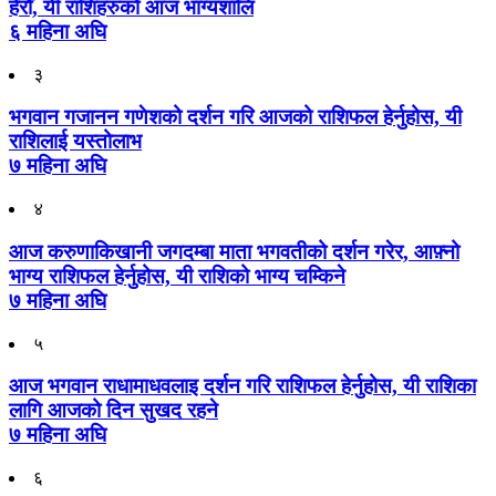
हेरौँ, यी राशिहरुको आज भाग्यशालि
६ महिना अघि
३
भगवान गजानन गणेशको दर्शन गरि आजको राशिफल हेर्नुहोस, यी
राशिलाई यस्तोलाभ
७ महिना अघि
४
आज करुणाकिखानी जगदम्बा माता भगवतीको दर्शन गरेर, आफ़्नो
भाग्य राशिफल हेर्नुहोस, यी राशिको भाग्य चम्किने
७ महिना अघि
५
आज भगवान राधामाधवलाइ दर्शन गरि राशिफल हेर्नुहोस, यी राशिका
लागि आजको दिन सुखद रहने
७ महिना अघि
६