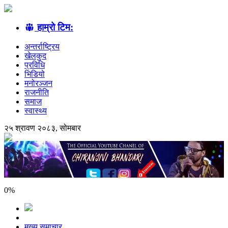
हाम्रो टिम:
अन्तर्राष्ट्रिय
खेलकुद
प्रविधि
भिडियो
मनोरञ्जन
राजनीति
समाज
स्वास्थ्य
२५ श्रावण २०८३, सोमबार
0
%
मुख्य समाचार