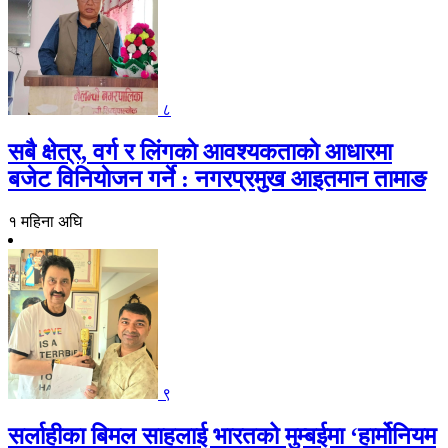
८
सबै क्षेत्र, वर्ग र लिंगकाे आवश्यकताकाे आधारमा
बजेट विनियाेजन गर्ने : नगरप्रमुख आइतमान तामाङ
१ महिना अघि
९
सर्लाहीका बिमल साहलाई भारतको मुम्बईमा ‘हार्मोनियम