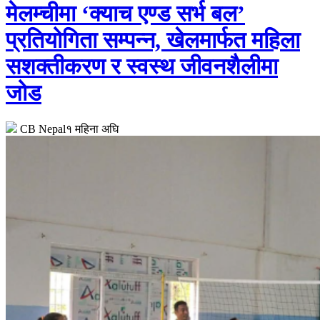
मेलम्चीमा ‘क्याच एण्ड सर्भ बल’
प्रतियोगिता सम्पन्न, खेलमार्फत महिला
सशक्तीकरण र स्वस्थ जीवनशैलीमा
जोड
CB Nepal
१ महिना अघि