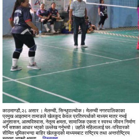
काठमाण्डौ,२८ असार । मेलम्ची, सिन्धुपाल्चोक। मेलम्ची नगरपालिकाका
प्रमुख आइतमान तामाङले खेलकुद केवल प्रतिस्पर्धाको माध्यम मात्र नभई
अनुशासन, आत्मविश्वास, नेतृत्व क्षमता, सामाजिक एकता र स्वस्थ जीवन निर्माण
गर्ने सशक्त आधार भएको उल्लेख गर्नुभयो। उहाँले महिलालाई घर–परिवारको
सीमित भूमिकाभन्दा बाहिर खेलकुदको माध्यमबाट राष्ट्रिय तथा अन्तर्राष्ट्रिय
स्तरमा आफ्नो क्षमता...
विस्तृतमा