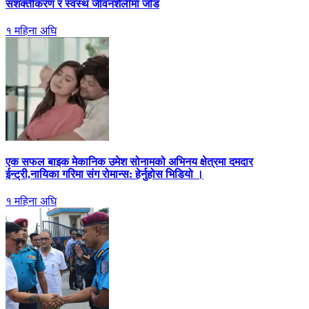
सशक्तीकरण र स्वस्थ जीवनशैलीमा जोड
१ महिना अघि
एक सफल बाइक मेकानिक उमेश सोनामको अभिनय क्षेत्रमा दमदार
ईन्ट्री,नायिका गरिमा संग रोमान्स: हेर्नुहोस भिडियो ।
१ महिना अघि