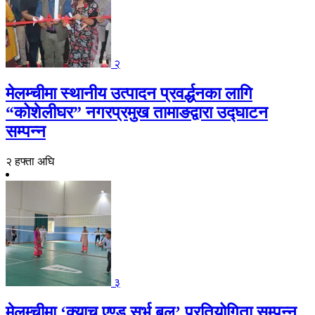
२
मेलम्चीमा स्थानीय उत्पादन प्रवर्द्धनका लागि
“कोशेलीघर” नगरप्रमुख तामाङद्वारा उद्घाटन
सम्पन्न
२ हफ्ता अघि
३
मेलम्चीमा ‘क्याच एण्ड सर्भ बल’ प्रतियोगिता सम्पन्न,