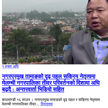
१ हफ्ता अघि
नगरप्रमुख तामाङको दृढ पहल सक्रिय नेतृत्वमा
मेलम्ची नगरपालिका तीव्र परिवर्तनको दिशामा अघि
बढ्दै : अन्तरवार्ता भिडियो सहित
काठमाण्डौ १६ साउन । नगरप्रमुख तामाङको दृढ पहल र सक्रिय नेतृत्वमा
मेलम्ची नगरपालिका तीव्र...
विस्तृतमा