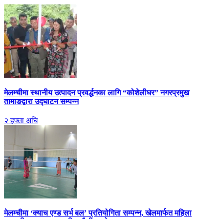
मेलम्चीमा स्थानीय उत्पादन प्रवर्द्धनका लागि “कोशेलीघर” नगरप्रमुख
तामाङद्वारा उद्घाटन सम्पन्न
२ हफ्ता अघि
मेलम्चीमा ‘क्याच एण्ड सर्भ बल’ प्रतियोगिता सम्पन्न, खेलमार्फत महिला