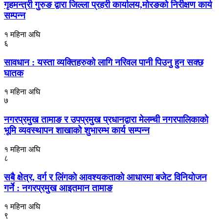
गृहमन्त्री गुरुङ द्वारा जिल्ला प्रहरी कार्यालय,मोरङको निरीक्षण कार्य
सम्पन्न
१ महिना अघि
६
सावधान : यस्ता व्यक्तिहरुको लागि नरिवल पानी पिउनु हुन सक्छ
घातक
१ महिना अघि
७
नगरप्रमुख तामाङ र उपप्रमुख प्रधानद्वारा मेलम्ची नगरपालिकाको
भूमि व्यवस्थापन शाखाको शुभारम्भ कार्य सम्पन्न
१ महिना अघि
८
सबै क्षेत्र, वर्ग र लिंगकाे आवश्यकताकाे आधारमा बजेट विनियाेजन
गर्ने : नगरप्रमुख आइतमान तामाङ
१ महिना अघि
९