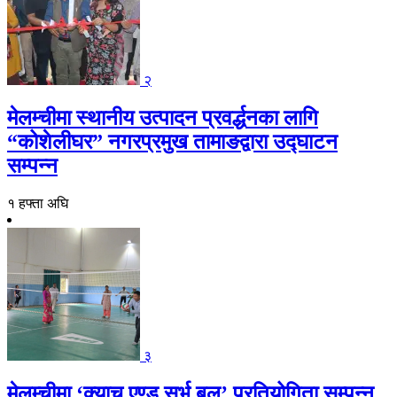
२
मेलम्चीमा स्थानीय उत्पादन प्रवर्द्धनका लागि
“कोशेलीघर” नगरप्रमुख तामाङद्वारा उद्घाटन
सम्पन्न
१ हफ्ता अघि
३
मेलम्चीमा ‘क्याच एण्ड सर्भ बल’ प्रतियोगिता सम्पन्न,