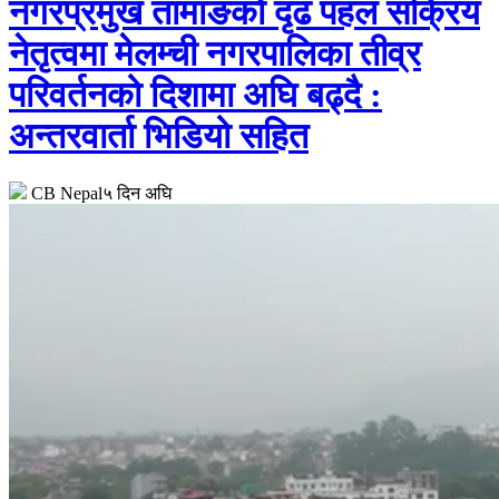
नगरप्रमुख तामाङको दृढ पहल सक्रिय
नेतृत्वमा मेलम्ची नगरपालिका तीव्र
परिवर्तनको दिशामा अघि बढ्दै :
अन्तरवार्ता भिडियो सहित
CB Nepal
५ दिन अघि