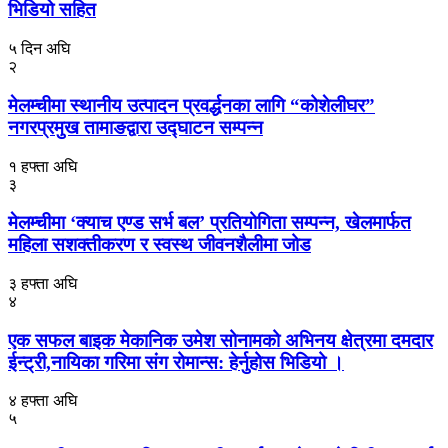
भिडियो सहित
५ दिन अघि
२
मेलम्चीमा स्थानीय उत्पादन प्रवर्द्धनका लागि “कोशेलीघर”
नगरप्रमुख तामाङद्वारा उद्घाटन सम्पन्न
१ हफ्ता अघि
३
मेलम्चीमा ‘क्याच एण्ड सर्भ बल’ प्रतियोगिता सम्पन्न, खेलमार्फत
महिला सशक्तीकरण र स्वस्थ जीवनशैलीमा जोड
३ हफ्ता अघि
४
एक सफल बाइक मेकानिक उमेश सोनामको अभिनय क्षेत्रमा दमदार
ईन्ट्री,नायिका गरिमा संग रोमान्स: हेर्नुहोस भिडियो ।
४ हफ्ता अघि
५