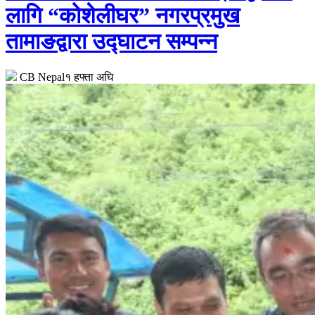
लागि “कोशेलीघर” नगरप्रमुख
तामाङद्वारा उद्घाटन सम्पन्न
CB Nepal
१ हफ्ता अघि