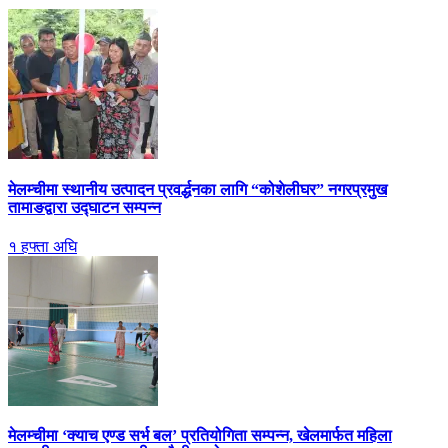
मेलम्चीमा स्थानीय उत्पादन प्रवर्द्धनका लागि “कोशेलीघर” नगरप्रमुख
तामाङद्वारा उद्घाटन सम्पन्न
१ हफ्ता अघि
मेलम्चीमा ‘क्याच एण्ड सर्भ बल’ प्रतियोगिता सम्पन्न, खेलमार्फत महिला