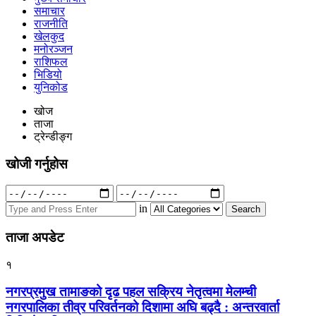
समाचार
राजनीति
खेलकुद
मनोरञ्जन
राशिफल
भिडियो
युनिकोड
खोज
ताजा
ट्रेन्डीङ्ग
खोजी गर्नुहोस
Search
for:
in
ताजा अपडेट
१
नगरप्रमुख तामाङको दृढ पहल सक्रिय नेतृत्वमा मेलम्ची
नगरपालिका तीव्र परिवर्तनको दिशामा अघि बढ्दै : अन्तरवार्ता