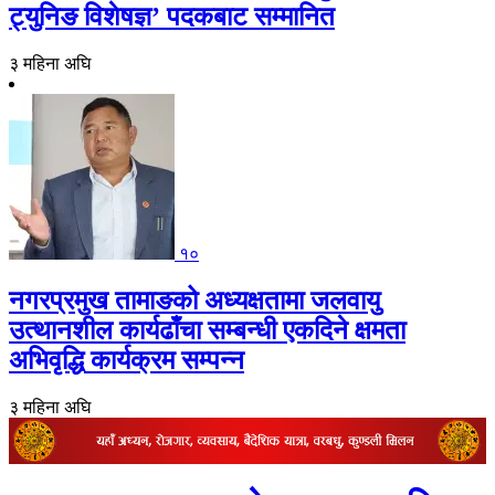
ट्युनिङ विशेषज्ञ’ पदकबाट सम्मानित
३ महिना अघि
१०
नगरप्रमुख तामाङको अध्यक्षतामा जलवायु
उत्थानशील कार्यढाँचा सम्बन्धी एकदिने क्षमता
अभिवृद्धि कार्यक्रम सम्पन्न
३ महिना अघि