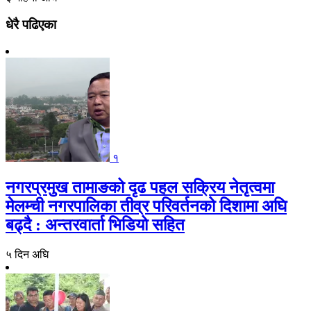
धेरै पढिएका
१
नगरप्रमुख तामाङको दृढ पहल सक्रिय नेतृत्वमा
मेलम्ची नगरपालिका तीव्र परिवर्तनको दिशामा अघि
बढ्दै : अन्तरवार्ता भिडियो सहित
५ दिन अघि