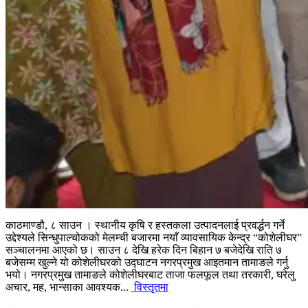
काठमाण्डौ, ८ साउन । स्थानीय कृषि र हस्तकला उत्पादनलाई प्रवर्द्धन गर्ने
उद्देश्यले सिन्धुपाल्चोकको मेलम्ची बजारमा नयाँ व्यावसायिक केन्द्र “कोशेलीघर”
सञ्चालनमा आएको छ। साउन ८ देखि हरेक दिन बिहान ७ बजेदेखि राति ७
बजेसम्म खुल्ने यो कोशेलीघरको उद्घाटन नगरप्रमुख आइतमान तामाङले गर्नु
भयो। नगरप्रमुख तामाङले कोशेलीघरबाट ताजा फलफूल तथा तरकारी, घरेलु
अचार, मह, भान्साका आवश्यक...
विस्तृतमा