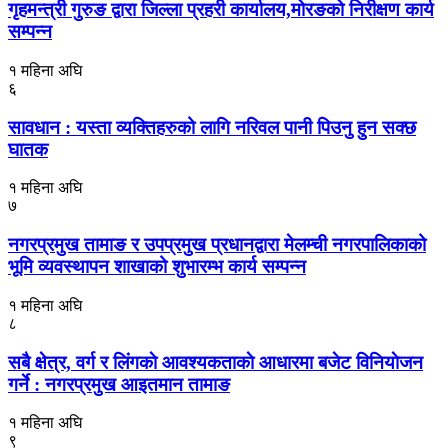
गृहमन्त्री गुरुङ द्वारा जिल्ला प्रहरी कार्यालय,मोरङको निरीक्षण कार्य
सम्पन्न
१ महिना अघि
६
सावधान : यस्ता व्यक्तिहरुको लागि नरिवल पानी पिउनु हुन सक्छ
घातक
१ महिना अघि
७
नगरप्रमुख तामाङ र उपप्रमुख प्रधानद्वारा मेलम्ची नगरपालिकाको
भूमि व्यवस्थापन शाखाको शुभारम्भ कार्य सम्पन्न
१ महिना अघि
८
सबै क्षेत्र, वर्ग र लिंगकाे आवश्यकताकाे आधारमा बजेट विनियाेजन
गर्ने : नगरप्रमुख आइतमान तामाङ
१ महिना अघि
९