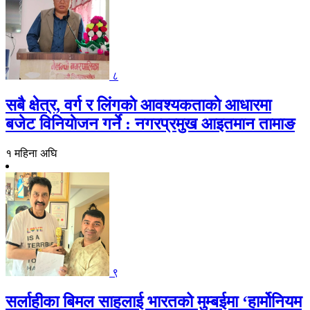
८
सबै क्षेत्र, वर्ग र लिंगकाे आवश्यकताकाे आधारमा
बजेट विनियाेजन गर्ने : नगरप्रमुख आइतमान तामाङ
१ महिना अघि
९
सर्लाहीका बिमल साहलाई भारतको मुम्बईमा ‘हार्मोनियम