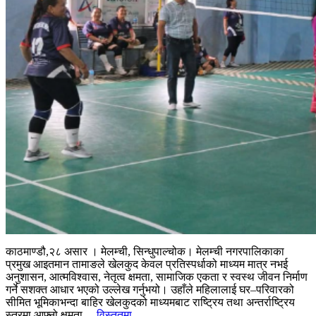
काठमाण्डौ,२८ असार । मेलम्ची, सिन्धुपाल्चोक। मेलम्ची नगरपालिकाका
प्रमुख आइतमान तामाङले खेलकुद केवल प्रतिस्पर्धाको माध्यम मात्र नभई
अनुशासन, आत्मविश्वास, नेतृत्व क्षमता, सामाजिक एकता र स्वस्थ जीवन निर्माण
गर्ने सशक्त आधार भएको उल्लेख गर्नुभयो। उहाँले महिलालाई घर–परिवारको
सीमित भूमिकाभन्दा बाहिर खेलकुदको माध्यमबाट राष्ट्रिय तथा अन्तर्राष्ट्रिय
स्तरमा आफ्नो क्षमता...
विस्तृतमा