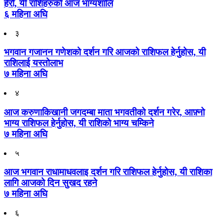
हेरौँ, यी राशिहरुको आज भाग्यशालि
६ महिना अघि
३
भगवान गजानन गणेशको दर्शन गरि आजको राशिफल हेर्नुहोस, यी
राशिलाई यस्तोलाभ
७ महिना अघि
४
आज करुणाकिखानी जगदम्बा माता भगवतीको दर्शन गरेर, आफ़्नो
भाग्य राशिफल हेर्नुहोस, यी राशिको भाग्य चम्किने
७ महिना अघि
५
आज भगवान राधामाधवलाइ दर्शन गरि राशिफल हेर्नुहोस, यी राशिका
लागि आजको दिन सुखद रहने
७ महिना अघि
६