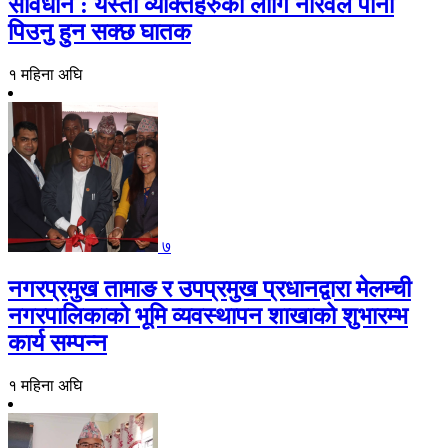
सावधान : यस्ता व्यक्तिहरुको लागि नरिवल पानी
पिउनु हुन सक्छ घातक
१ महिना अघि
७
नगरप्रमुख तामाङ र उपप्रमुख प्रधानद्वारा मेलम्ची
नगरपालिकाको भूमि व्यवस्थापन शाखाको शुभारम्भ
कार्य सम्पन्न
१ महिना अघि