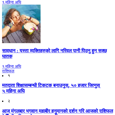
१ महिना अघि
सावधान : यस्ता व्यक्तिहरुको लागि नरिवल पानी पिउनु हुन सक्छ
घातक
१ महिना अघि
राशिफल
१
मतदाता शिक्षासम्बन्धी टिकटक बनाउनुस्, ५० हजार जित्नुस्
५ महिना अघि
२
आज मंगलबार भगवान महाबीर हनुमानको दर्शन गरि आजको राशिफल