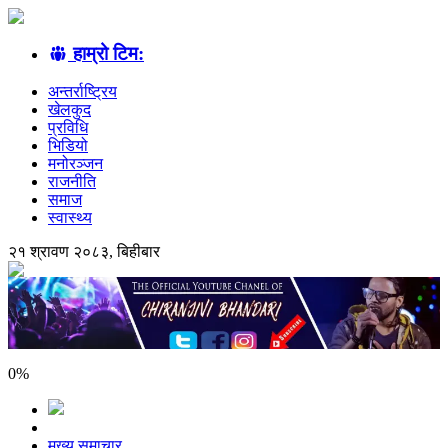
हाम्रो टिम:
अन्तर्राष्ट्रिय
खेलकुद
प्रविधि
भिडियो
मनोरञ्जन
राजनीति
समाज
स्वास्थ्य
२१ श्रावण २०८३, बिहीबार
0
%
मुख्य समाचार