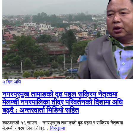
५ दिन अघि
नगरप्रमुख तामाङको दृढ पहल सक्रिय नेतृत्वमा
मेलम्ची नगरपालिका तीव्र परिवर्तनको दिशामा अघि
बढ्दै : अन्तरवार्ता भिडियो सहित
काठमाण्डौ १६ साउन । नगरप्रमुख तामाङको दृढ पहल र सक्रिय नेतृत्वमा
मेलम्ची नगरपालिका तीव्र...
विस्तृतमा