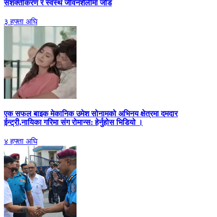
सशक्तीकरण र स्वस्थ जीवनशैलीमा जोड
३ हफ्ता अघि
एक सफल बाइक मेकानिक उमेश सोनामको अभिनय क्षेत्रमा दमदार
ईन्ट्री,नायिका गरिमा संग रोमान्स: हेर्नुहोस भिडियो ।
४ हफ्ता अघि