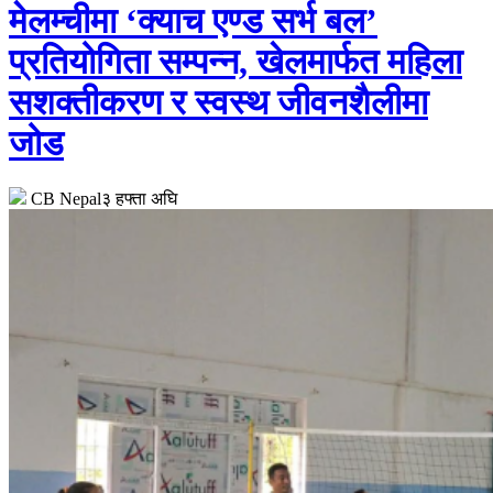
मेलम्चीमा ‘क्याच एण्ड सर्भ बल’
प्रतियोगिता सम्पन्न, खेलमार्फत महिला
सशक्तीकरण र स्वस्थ जीवनशैलीमा
जोड
CB Nepal
३ हफ्ता अघि