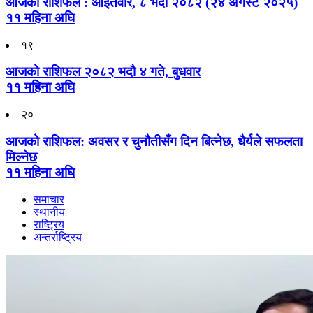
आजको राशिफल : आइतवार, ८ भदौ २०८२ (२४ अगस्ट २०२५)
११ महिना अघि
१९
आजको राशिफल २०८२ भदाै ४ गते, बुधवार
११ महिना अघि
२०
आजको राशिफल: अवसर र चुनौतीसँग दिन बित्नेछ, धैर्यले सफलता
मिल्नेछ
११ महिना अघि
समाचार
स्थानीय
राष्ट्रिय
अन्तर्राष्ट्रिय