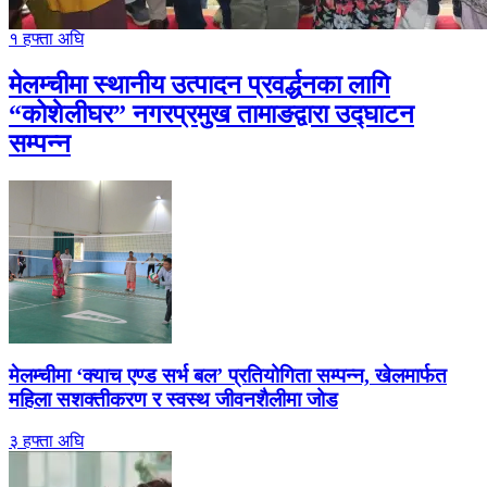
१ हफ्ता अघि
मेलम्चीमा स्थानीय उत्पादन प्रवर्द्धनका लागि
“कोशेलीघर” नगरप्रमुख तामाङद्वारा उद्घाटन
सम्पन्न
मेलम्चीमा ‘क्याच एण्ड सर्भ बल’ प्रतियोगिता सम्पन्न, खेलमार्फत
महिला सशक्तीकरण र स्वस्थ जीवनशैलीमा जोड
३ हफ्ता अघि