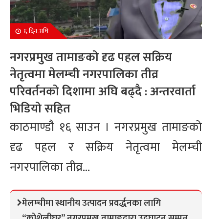
६ दिन अघि
नगरप्रमुख तामाङको दृढ पहल सक्रिय
नेतृत्वमा मेलम्ची नगरपालिका तीव्र
परिवर्तनको दिशामा अघि बढ्दै : अन्तरवार्ता
भिडियो सहित
काठमाण्डौ १६ साउन । नगरप्रमुख तामाङको
दृढ पहल र सक्रिय नेतृत्वमा मेलम्ची
नगरपालिका तीव्र...
मेलम्चीमा स्थानीय उत्पादन प्रवर्द्धनका लागि
“कोशेलीघर” नगरप्रमुख तामाङद्वारा उद्घाटन सम्पन्न