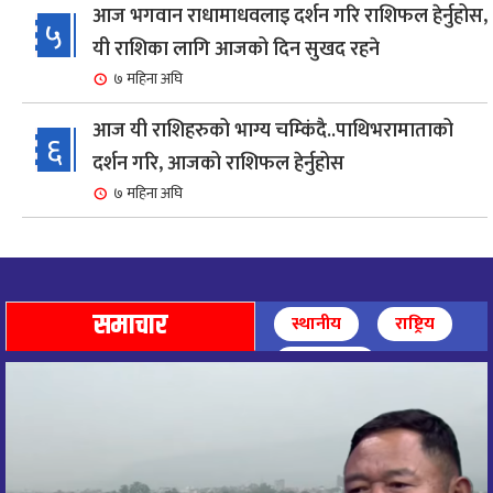
आज भगवान राधामाधवलाइ दर्शन गरि राशिफल हेर्नुहोस,
५
यी राशिका लागि आजको दिन सुखद रहने
७ महिना अघि
आज यी राशिहरुको भाग्य चम्किंदै..पाथिभरामाताको
६
दर्शन गरि, आजको राशिफल हेर्नुहोस
७ महिना अघि
शहरी विकासमन्त्री कुलमान घिसिङको समुपस्थितिमा
७
मेलम्ची खानेपानी आयोजनाको समस्या समाधान
८ महिना अघि
समाचार
स्थानीय
राष्ट्रिय
आज पाथिभारा माताको दर्शन गरि, दिनको सुरुवात गर्दै,
अन्तर्राष्ट्रिय
८
राशिफल हेर्नुहोस, यी रासिहरुको आज भाग्य उदय
९ महिना अघि
आज माताभगवती जगज्जननी पाथिभरादेवीको दर्शन गरि