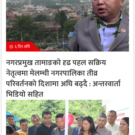
६ दिन अघि
नगरप्रमुख तामाङको दृढ पहल सक्रिय
नेतृत्वमा मेलम्ची नगरपालिका तीव्र
परिवर्तनको दिशामा अघि बढ्दै : अन्तरवार्ता
भिडियो सहित