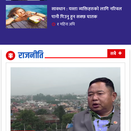
सावधान : यस्ता व्यक्तिहरुको लागि नरिवल
आजको राशिफल २०८२ भदाै ४ गते, बुधवार
१९
पानी पिउनु हुन सक्छ घातक
११ महिना अघि
१ महिना अघि
आजको राशिफल: अवसर र चुनौतीसँग दिन बित्नेछ,
२०
धैर्यले सफलता मिल्नेछ
११ महिना अघि
राजनीति
सबै