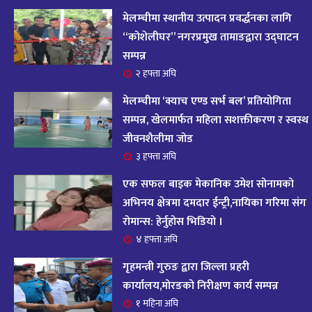
आज २०८२ साल भदौ १६ गते सोमबारको राशिफल
१४
मेलम्चीमा स्थानीय उत्पादन प्रवर्द्धनका लागि
११ महिना अघि
“कोशेलीघर” नगरप्रमुख तामाङद्वारा उद्घाटन
सम्पन्न
आजको राशिफल : २०८२ भदौ १२ गते बिहीवार, २८
२ हफ्ता अघि
१५
अगस्ट २०२५
मेलम्चीमा ‘क्याच एण्ड सर्भ बल’ प्रतियोगिता
११ महिना अघि
सम्पन्न, खेलमार्फत महिला सशक्तीकरण र स्वस्थ
जीवनशैलीमा जोड
आजको राशिफल – २०८२ साल भाद्र १० गते, मंगलबार
१६
३ हफ्ता अघि
११ महिना अघि
एक सफल बाइक मेकानिक उमेश सोनामको
आजको राशिफल – २०८२ साल भाद्र १० गते, मंगलबार
अभिनय क्षेत्रमा दमदार ईन्ट्री,नायिका गरिमा संग
१७
रोमान्स: हेर्नुहोस भिडियो ।
११ महिना अघि
४ हफ्ता अघि
आजको राशिफल : आइतवार, ८ भदौ २०८२ (२४ अगस्ट
गृहमन्त्री गुरुङ द्वारा जिल्ला प्रहरी
१८
२०२५)
कार्यालय,मोरङको निरीक्षण कार्य सम्पन्न
११ महिना अघि
१ महिना अघि