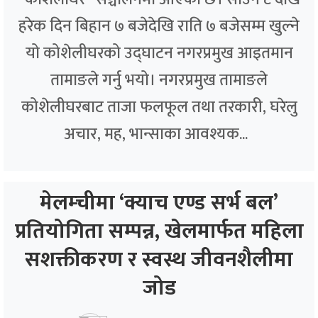
हरेक दिन बिहान ७ बजेदेखि राति ७ बजेसम्म खुल्ने
यो कोशेलीघरको उद्घाटन नगरप्रमुख आइतमान
तामाङले गर्नु भयो। नगरप्रमुख तामाङले
कोशेलीघरबाट ताजा फलफूल तथा तरकारी, घरेलु
अचार, मह, भान्साका आवश्यक...
मेलम्चीमा ‘क्याच एण्ड सर्भ बल’
प्रतियोगिता सम्पन्न, खेलमार्फत महिला
सशक्तीकरण र स्वस्थ जीवनशैलीमा
जोड