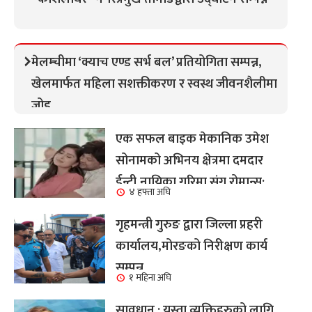
मेलम्चीमा ‘क्याच एण्ड सर्भ बल’ प्रतियोगिता सम्पन्न,
खेलमार्फत महिला सशक्तीकरण र स्वस्थ जीवनशैलीमा
जोड
एक सफल बाइक मेकानिक उमेश
सोनामको अभिनय क्षेत्रमा दमदार
ईन्ट्री,नायिका गरिमा संग रोमान्स:
४ हफ्ता अघि
हेर्नुहोस भिडियो ।
गृहमन्त्री गुरुङ द्वारा जिल्ला प्रहरी
कार्यालय,मोरङको निरीक्षण कार्य
सम्पन्न
१ महिना अघि
सावधान : यस्ता व्यक्तिहरुको लागि