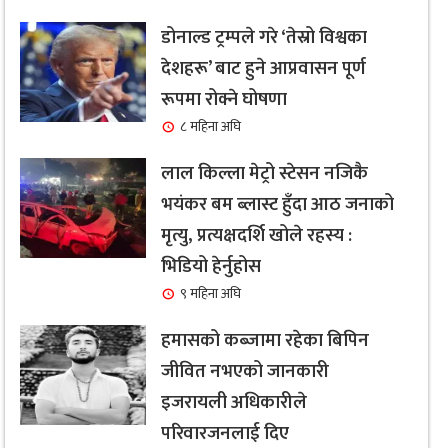
डोनाल्ड ट्रम्पले गरे ‘तेस्रो विश्वका
देशहरू’ बाट हुने आप्रवासन पूर्ण
रूपमा रोक्ने घोषणा
८ महिना अघि
लाल किल्ला मेट्रो स्टेसन नजिकै
भयंकर बम ब्लास्ट हुँदा आठ जनाको
मृत्यु, प्रत्यक्षदर्शि खोले रहस्य :
भिडियो हेर्नुहोस
९ महिना अघि
हमासको कब्जामा रहेका बिपिन
जीवित नभएको जानकारी
इजरायली अधिकारीले
परिवारजनलाई दिए