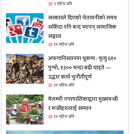
९ महिना अघि
सरकारले दिएको चेतावनीको समय
सकिँदा पनि बन्द भएनन् सामाजिक
सञ्जाल
११ महिना अघि
अफगानिस्तानमा भूकम्प : मृत्यु ६१०
पुग्यो, १३०० भन्दा बढी घाइते —
उद्धार कार्य चुनौतीपूर्ण
११ महिना अघि
मेलम्ची नगरपालिकाद्वारा मुख्यमन्त्री
र मन्त्रीहरुलाई सम्मान
११ महिना अघि