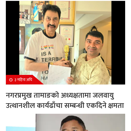
सम्मानित
३ महिना अघि
नगरप्रमुख तामाङको अध्यक्षतामा जलवायु
उत्थानशील कार्यढाँचा सम्बन्धी एकदिने क्षमता
अभिवृद्धि कार्यक्रम सम्पन्न