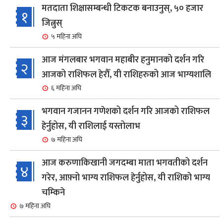
मतदाता शिक्षासम्बन्धी टिकटक बनाउनुस्, ५० हजार
१
जित्नुस्
५ महिना अघि
आज मंगलबार भगवान महाबीर हनुमानको दर्शन गरि
२
आजको राशिफल हेरौँ, यी राशिहरुको आज भाग्यशालि
६ महिना अघि
भगवान गजानन गणेशको दर्शन गरि आजको राशिफल
३
हेर्नुहोस, यी राशिलाई यस्तोलाभ
७ महिना अघि
आज करुणाकिखानी जगदम्बा माता भगवतीको दर्शन
४
गरेर, आफ़्नो भाग्य राशिफल हेर्नुहोस, यी राशिको भाग्य
चम्किने
७ महिना अघि