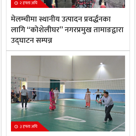
२ हफ्ता अघि
मेलम्चीमा स्थानीय उत्पादन प्रवर्द्धनका
लागि “कोशेलीघर” नगरप्रमुख तामाङद्वारा
उद्घाटन सम्पन्न
३ हफ्ता अघि