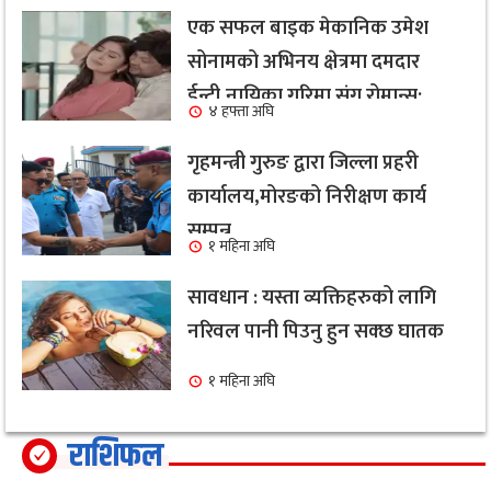
एक सफल बाइक मेकानिक उमेश
सोनामको अभिनय क्षेत्रमा दमदार
ईन्ट्री,नायिका गरिमा संग रोमान्स:
४ हफ्ता अघि
हेर्नुहोस भिडियो ।
गृहमन्त्री गुरुङ द्वारा जिल्ला प्रहरी
कार्यालय,मोरङको निरीक्षण कार्य
सम्पन्न
१ महिना अघि
सावधान : यस्ता व्यक्तिहरुको लागि
नरिवल पानी पिउनु हुन सक्छ घातक
१ महिना अघि
राशिफल