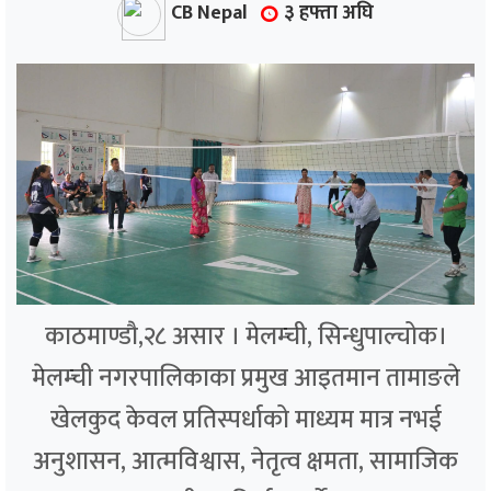
CB Nepal
३ हफ्ता अघि
काठमाण्डौ,२८ असार । मेलम्ची, सिन्धुपाल्चोक।
मेलम्ची नगरपालिकाका प्रमुख आइतमान तामाङले
खेलकुद केवल प्रतिस्पर्धाको माध्यम मात्र नभई
अनुशासन, आत्मविश्वास, नेतृत्व क्षमता, सामाजिक