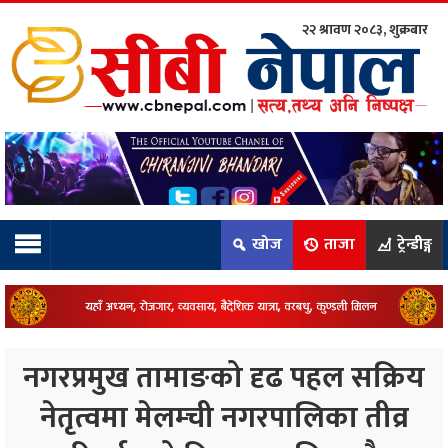
२२ श्रावण २०८३, शुक्रबार
ाम्रो टिम:
राष्ट्रिय
कुद
खोज
ताजा
ट्रेन्डीङ्ग
धि
ियो
नगरप्रमुख तामाङको दृढ पहल सक्रिय
ञ्जन
नेतृत्वमा मेलम्ची नगरपालिका तीव्र
नीति