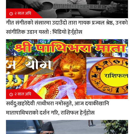
२ साल अघि
गीत संगीतको संसारमा उदाउँदो तारा गायक प्रज्वल श्रेष्ठ, उनको
सांगीतिक उडान यस्तो : भिडियो हेर्नुहोस
२ साल अघि
सर्वदु;खहरेदेवी :पाथीभरा नमोस्तुते, आज दयाकीखानि
मातापाथिभराको दर्शन गरि, राशिफल हेर्नुहोस