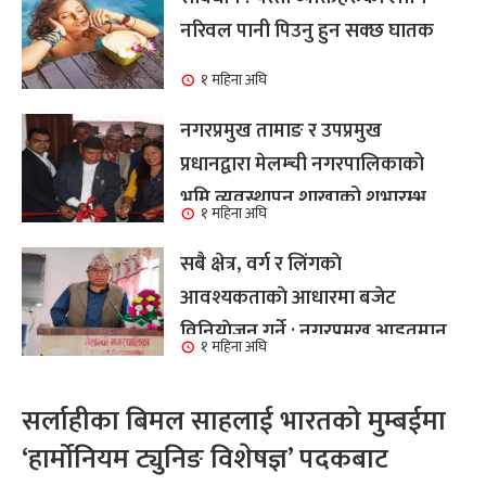
नरिवल पानी पिउनु हुन सक्छ घातक
१ महिना अघि
नगरप्रमुख तामाङ र उपप्रमुख
प्रधानद्वारा मेलम्ची नगरपालिकाको
भूमि व्यवस्थापन शाखाको शुभारम्भ
१ महिना अघि
कार्य सम्पन्न
सबै क्षेत्र, वर्ग र लिंगकाे
आवश्यकताकाे आधारमा बजेट
विनियाेजन गर्ने : नगरप्रमुख आइतमान
१ महिना अघि
तामाङ
सर्लाहीका बिमल साहलाई भारतको मुम्बईमा
‘हार्मोनियम ट्युनिङ विशेषज्ञ’ पदकबाट