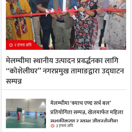
२ हफ्ता अघि
मेलम्चीमा स्थानीय उत्पादन प्रवर्द्धनका लागि
“कोशेलीघर” नगरप्रमुख तामाङद्वारा उद्घाटन
सम्पन्न
मेलम्चीमा ‘क्याच एण्ड सर्भ बल’
प्रतियोगिता सम्पन्न, खेलमार्फत महिला
सशक्तीकरण र स्वस्थ जीवनशैलीमा
३ हफ्ता अघि
जोड