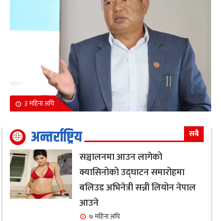
३ महिना अघि
अन्तर्राष्ट्रिय
सबै
सञ्चालनमा आउन लागेको
क्यासिनोको उद्घाटन समारोहमा
बलिउड अभिनेत्री सन्नी लियोन नेपाल
आउने
७ महिना अघि