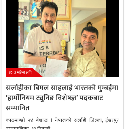
३ महिना अघि
सर्लाहीका बिमल साहलाई भारतको मुम्बईमा
‘हार्मोनियम ट्युनिङ विशेषज्ञ’ पदकबाट
सम्मानित
काठमाण्डौ २४ बैशाख । नेपालको सर्लाही जिल्ला, ईश्वरपुर
नगरपालिका–१३ निवासी...