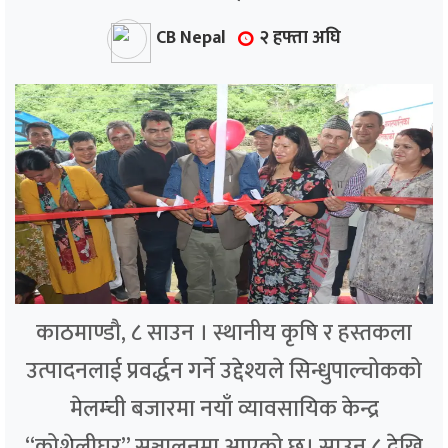
CB Nepal
२ हफ्ता अघि
काठमाण्डौ, ८ साउन । स्थानीय कृषि र हस्तकला
उत्पादनलाई प्रवर्द्धन गर्ने उद्देश्यले सिन्धुपाल्चोकको
मेलम्ची बजारमा नयाँ व्यावसायिक केन्द्र
“कोशेलीघर” सञ्चालनमा आएको छ। साउन ८ देखि