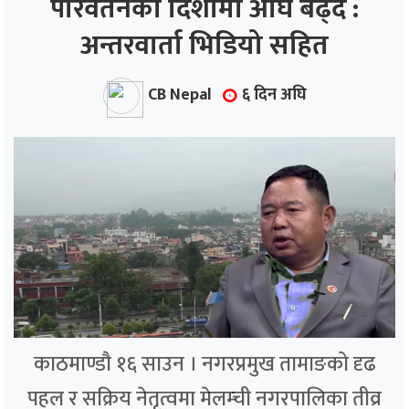
परिवर्तनको दिशामा अघि बढ्दै :
अन्तरवार्ता भिडियो सहित
ाज
्थ्य
CB Nepal
६ दिन अघि
काठमाण्डौ १६ साउन । नगरप्रमुख तामाङको दृढ
पहल र सक्रिय नेतृत्वमा मेलम्ची नगरपालिका तीव्र