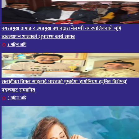
नगरप्रमुख तामाङ र उपप्रमुख प्रधानद्वारा मेलम्ची नगरपालिकाको भूमि
व्यवस्थापन शाखाको शुभारम्भ कार्य सम्पन्न
१ महिना अघि
सर्लाहीका बिमल साहलाई भारतको मुम्बईमा ‘हार्मोनियम ट्युनिङ विशेषज्ञ’
पदकबाट सम्मानित
३ महिना अघि