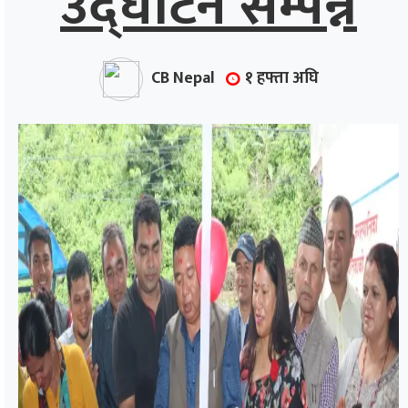
उद्घाटन सम्पन्न
CB Nepal
१ हफ्ता अघि