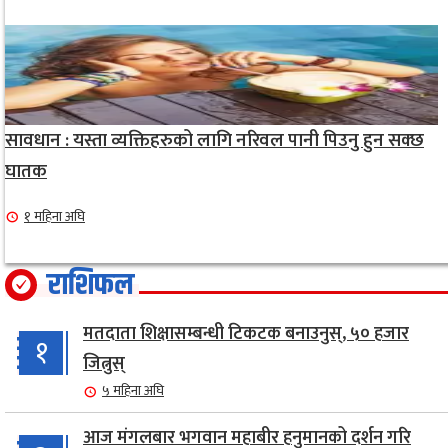
सावधान : यस्ता व्यक्तिहरुको लागि नरिवल पानी पिउनु हुन सक्छ
घातक
१ महिना अघि
राशिफल
मतदाता शिक्षासम्बन्धी टिकटक बनाउनुस्, ५० हजार
१
जित्नुस्
५ महिना अघि
आज मंगलबार भगवान महाबीर हनुमानको दर्शन गरि