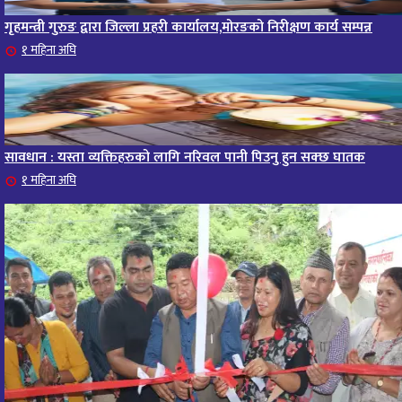
गृहमन्त्री गुरुङ द्वारा जिल्ला प्रहरी कार्यालय,मोरङको निरीक्षण कार्य सम्पन्न
१ महिना अघि
सावधान : यस्ता व्यक्तिहरुको लागि नरिवल पानी पिउनु हुन सक्छ घातक
१ महिना अघि