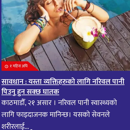
१ महिना अघि
सावधान : यस्ता व्यक्तिहरुको लागि नरिवल पानी
पिउनु हुन सक्छ घातक
काठमाडौँ, २१ असार । नरिवल पानी स्वास्थ्यको
लागि फाइदाजनक मानिन्छ। यसको सेवनले
शरीरलाई...