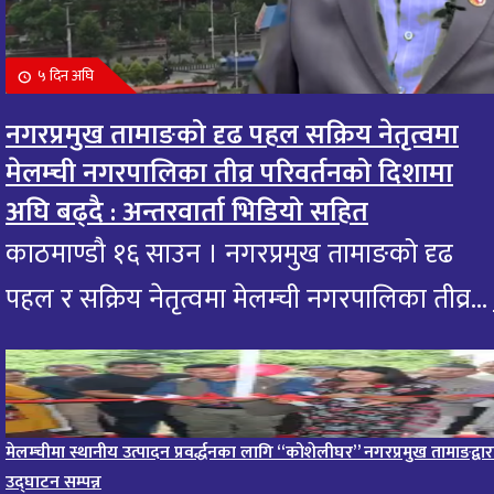
आज मंगलबार भगवान गजानन गणेशको दर्शन गरि
११
आजको राशिफल हेर्नुहोस: यी राशिलाई एकदम शुभ
५ दिन अघि
१0 महिना अघि
नगरप्रमुख तामाङको दृढ पहल सक्रिय नेतृत्वमा
आजको राशिफल : २० भाद्र २०८२, शुक्रबार
१२
मेलम्ची नगरपालिका तीव्र परिवर्तनको दिशामा
११ महिना अघि
अघि बढ्दै : अन्तरवार्ता भिडियो सहित
आजको राशिफल – १९ भाद्र २०८२, बिहीवार
१३
काठमाण्डौ १६ साउन । नगरप्रमुख तामाङको दृढ
११ महिना अघि
पहल र सक्रिय नेतृत्वमा मेलम्ची नगरपालिका तीव्र...
आज २०८२ साल भदौ १६ गते सोमबारको राशिफल
१४
११ महिना अघि
आजको राशिफल : २०८२ भदौ १२ गते बिहीवार, २८ अगस्
१५
२०२५
मेलम्चीमा स्थानीय उत्पादन प्रवर्द्धनका लागि “कोशेलीघर” नगरप्रमुख तामाङद्वार
११ महिना अघि
उद्घाटन सम्पन्न