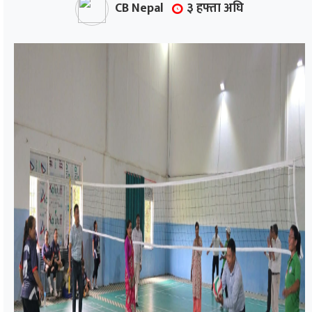
CB Nepal
३ हफ्ता अघि