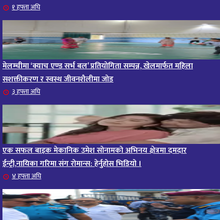
आजको राशिफल – २०८२ साल भाद्र १० गते, मंगलबार
१ हफ्ता अघि
१६
११ महिना अघि
आजको राशिफल – २०८२ साल भाद्र १० गते, मंगलबार
१७
११ महिना अघि
मेलम्चीमा ‘क्याच एण्ड सर्भ बल’ प्रतियोगिता सम्पन्न, खेलमार्फत महिला
आजको राशिफल : आइतवार, ८ भदौ २०८२ (२४ अगस्ट
सशक्तीकरण र स्वस्थ जीवनशैलीमा जोड
१८
३ हफ्ता अघि
२०२५)
११ महिना अघि
आजको राशिफल २०८२ भदाै ४ गते, बुधवार
१९
११ महिना अघि
एक सफल बाइक मेकानिक उमेश सोनामको अभिनय क्षेत्रमा दमदार
ईन्ट्री,नायिका गरिमा संग रोमान्स: हेर्नुहोस भिडियो ।
आजको राशिफल: अवसर र चुनौतीसँग दिन बित्नेछ, धैर्यले
२०
४ हफ्ता अघि
सफलता मिल्नेछ
११ महिना अघि