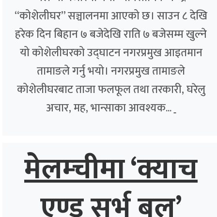
“कोशेलीघर” सञ्चालनमा आएको छ। साउन ८ देखि
हरेक दिन बिहान ७ बजेदेखि राति ७ बजेसम्म खुल्ने
यो कोशेलीघरको उद्घाटन नगरप्रमुख आइतमान
तामाङले गर्नु भयो। नगरप्रमुख तामाङले
कोशेलीघरबाट ताजा फलफूल तथा तरकारी, घरेलु
अचार, मह, भान्साका आवश्यक...
मेलम्चीमा ‘क्याच
एण्ड सर्भ बल’