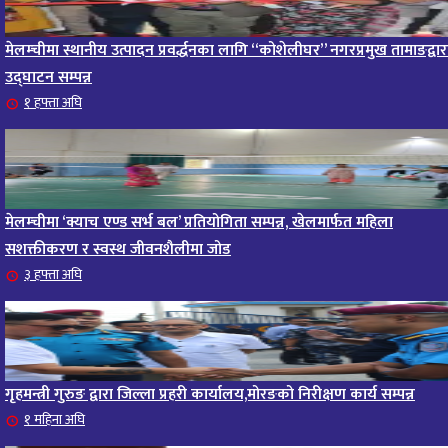
मेलम्चीमा स्थानीय उत्पादन प्रवर्द्धनका लागि “कोशेलीघर” नगरप्रमुख तामाङद्वार
उद्घाटन सम्पन्न
१ हफ्ता अघि
मेलम्चीमा ‘क्याच एण्ड सर्भ बल’ प्रतियोगिता सम्पन्न, खेलमार्फत महिला
सशक्तीकरण र स्वस्थ जीवनशैलीमा जोड
३ हफ्ता अघि
गृहमन्त्री गुरुङ द्वारा जिल्ला प्रहरी कार्यालय,मोरङको निरीक्षण कार्य सम्पन्न
१ महिना अघि