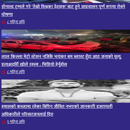
डोनाल्ड ट्रम्पले गरे ‘तेस्रो विश्वका देशहरू’ बाट हुने आप्रवासन पूर्ण रूपमा रोक्ने
घोषणा
८ महिना अघि
लाल किल्ला मेट्रो स्टेसन नजिकै भयंकर बम ब्लास्ट हुँदा आठ जनाको मृत्यु,
प्रत्यक्षदर्शि खोले रहस्य : भिडियो हेर्नुहोस
८ महिना अघि
हमासको कब्जामा रहेका बिपिन जीवित नभएको जानकारी इजरायली
अधिकारीले परिवारजनलाई दिए
९ महिना अघि