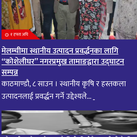
१ हफ्ता अघि
मेलम्चीमा स्थानीय उत्पादन प्रवर्द्धनका लागि
“कोशेलीघर” नगरप्रमुख तामाङद्वारा उद्घाटन
सम्पन्न
काठमाण्डौ, ८ साउन । स्थानीय कृषि र हस्तकला
उत्पादनलाई प्रवर्द्धन गर्ने उद्देश्यले...