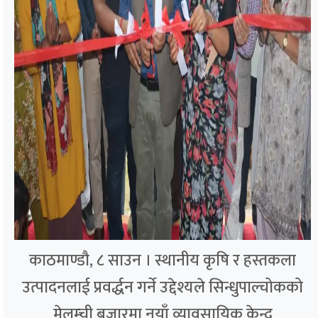
काठमाण्डौ, ८ साउन । स्थानीय कृषि र हस्तकला
उत्पादनलाई प्रवर्द्धन गर्ने उद्देश्यले सिन्धुपाल्चोकको
मेलम्ची बजारमा नयाँ व्यावसायिक केन्द्र