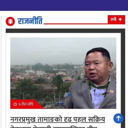
राजनीति
सबै
५ दिन अघि
नगरप्रमुख तामाङको दृढ पहल सक्रिय