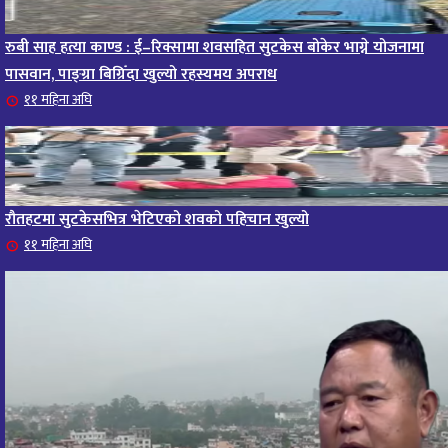
रुबी साह हत्या काण्ड : ई–रिक्सामा शवसहित सुटकेस बोकेर भाग्ने योजनामा
पासवान, पाङ्ग्रा बिग्रिँदा खुल्यो रहस्यमय अपराध
११ महिना अघि
रौतहटमा सुटकेसभित्र भेटिएको शवको पहिचान खुल्यो
११ महिना अघि