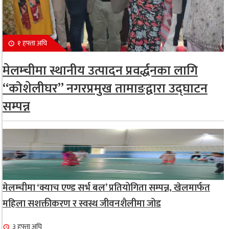
१ हफ्ता अघि
मेलम्चीमा स्थानीय उत्पादन प्रवर्द्धनका लागि
“कोशेलीघर” नगरप्रमुख तामाङद्वारा उद्घाटन
सम्पन्न
मेलम्चीमा ‘क्याच एण्ड सर्भ बल’ प्रतियोगिता सम्पन्न, खेलमार्फत
महिला सशक्तीकरण र स्वस्थ जीवनशैलीमा जोड
३ हफ्ता अघि