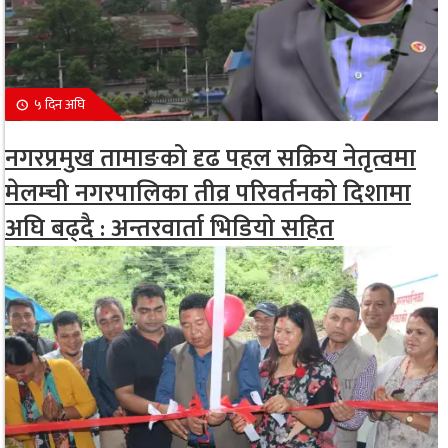
५ दिन अघि
नगरप्रमुख तामाङको दृढ पहल सक्रिय नेतृत्वमा
मेलम्ची नगरपालिका तीव्र परिवर्तनको दिशामा
अघि बढ्दै : अन्तरवार्ता भिडियो सहित