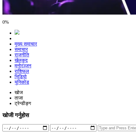
0
%
मुख्य समाचार
समाचार
राजनीति
खेलकुद
मनोरञ्जन
राशिफल
भिडियो
युनिकोड
खोज
ताजा
ट्रेन्डीङ्ग
खोजी गर्नुहोस
Search
for: