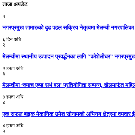
ताजा अपडेट
१
नगरप्रमुख तामाङको दृढ पहल सक्रिय नेतृत्वमा मेलम्ची नगरपालिका त
६ दिन अघि
२
मेलम्चीमा स्थानीय उत्पादन प्रवर्द्धनका लागि “कोशेलीघर” नगरप्रमुख
२ हफ्ता अघि
३
मेलम्चीमा ‘क्याच एण्ड सर्भ बल’ प्रतियोगिता सम्पन्न, खेलमार्फत 
३ हफ्ता अघि
४
एक सफल बाइक मेकानिक उमेश सोनामको अभिनय क्षेत्रमा दमदार ईन्ट्र
४ हफ्ता अघि
५