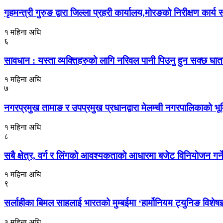
गृहमन्त्री गुरुङ द्वारा जिल्ला प्रहरी कार्यालय,मोरङको निरीक्षण कार्य स
१ महिना अघि
६
सावधान : यस्ता व्यक्तिहरुको लागि नरिवल पानी पिउनु हुन सक्छ घा
१ महिना अघि
७
नगरप्रमुख तामाङ र उपप्रमुख प्रधानद्वारा मेलम्ची नगरपालिकाको भूमि
१ महिना अघि
८
सबै क्षेत्र, वर्ग र लिंगकाे आवश्यकताकाे आधारमा बजेट विनियाेजन ग
१ महिना अघि
९
सर्लाहीका बिमल साहलाई भारतको मुम्बईमा ‘हार्मोनियम ट्युनिङ विशेष
३ महिना अघि