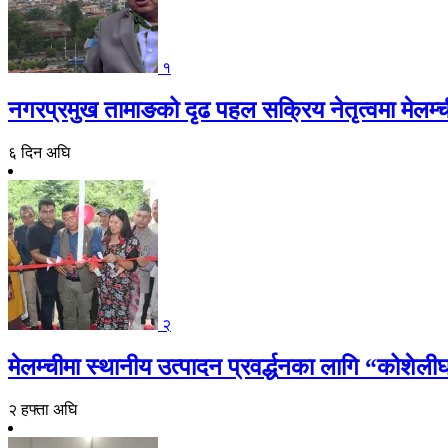
१
नगरप्रमुख तामाङको दृढ पहल सक्रिय नेतृत्वमा मेलम्च
६ दिन अघि
२
मेलम्चीमा स्थानीय उत्पादन प्रवर्द्धनका लागि “कोशेली
२ हफ्ता अघि