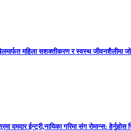
न, खेलमार्फत महिला सशक्तीकरण र स्वस्थ जीवनशैलीमा ज
दमदार ईन्ट्री,नायिका गरिमा संग रोमान्स: हेर्नुहोस 