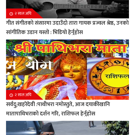
२ साल अघि
गीत संगीतको संसारमा उदाउँदो तारा गायक प्रज्वल श्रेष्ठ, उनको
सांगीतिक उडान यस्तो : भिडियो हेर्नुहोस
२ साल अघि
सर्वदु;खहरेदेवी :पाथीभरा नमोस्तुते, आज दयाकीखानि
मातापाथिभराको दर्शन गरि, राशिफल हेर्नुहोस