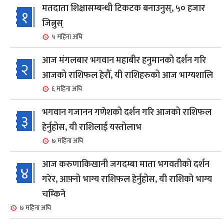
मतदाता शिक्षासम्बन्धी टिकटक बनाउनुस्, ५० हजार
१
जित्नुस्
५ महिना अघि
आज मंगलबार भगवान महाबीर हनुमानको दर्शन गरि
२
आजको राशिफल हेरौँ, यी राशिहरुको आज भाग्यशालि
६ महिना अघि
भगवान गजानन गणेशको दर्शन गरि आजको राशिफल
३
हेर्नुहोस, यी राशिलाई यस्तोलाभ
७ महिना अघि
आज करुणाकिखानी जगदम्बा माता भगवतीको दर्शन
४
गरेर, आफ़्नो भाग्य राशिफल हेर्नुहोस, यी राशिको भाग्य
चम्किने
७ महिना अघि