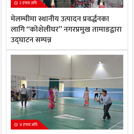
२ हफ्ता अघि
मेलम्चीमा स्थानीय उत्पादन प्रवर्द्धनका
लागि “कोशेलीघर” नगरप्रमुख तामाङद्वारा
उद्घाटन सम्पन्न
४ हफ्ता अघि