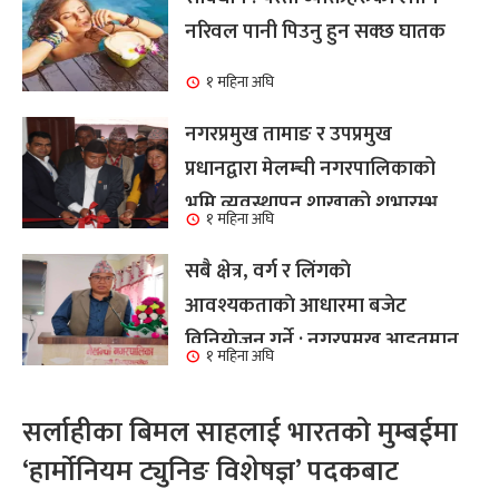
नरिवल पानी पिउनु हुन सक्छ घातक
१ महिना अघि
नगरप्रमुख तामाङ र उपप्रमुख
प्रधानद्वारा मेलम्ची नगरपालिकाको
भूमि व्यवस्थापन शाखाको शुभारम्भ
१ महिना अघि
कार्य सम्पन्न
सबै क्षेत्र, वर्ग र लिंगकाे
आवश्यकताकाे आधारमा बजेट
विनियाेजन गर्ने : नगरप्रमुख आइतमान
१ महिना अघि
तामाङ
सर्लाहीका बिमल साहलाई भारतको मुम्बईमा
‘हार्मोनियम ट्युनिङ विशेषज्ञ’ पदकबाट