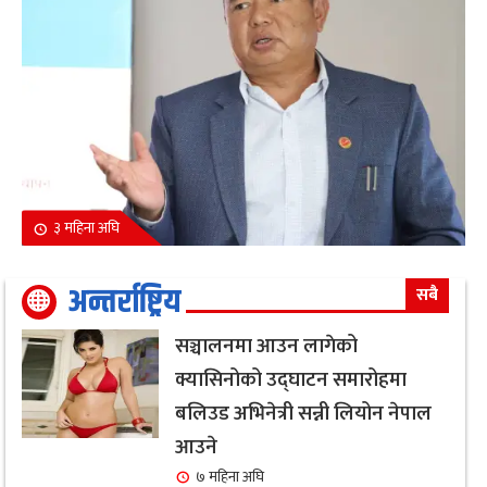
३ महिना अघि
अन्तर्राष्ट्रिय
सबै
सञ्चालनमा आउन लागेको
क्यासिनोको उद्घाटन समारोहमा
बलिउड अभिनेत्री सन्नी लियोन नेपाल
आउने
७ महिना अघि