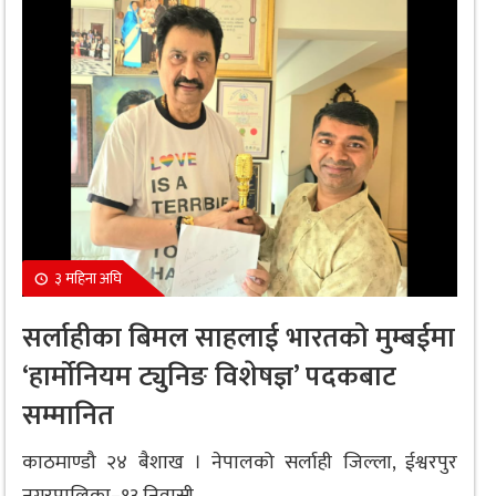
३ महिना अघि
सर्लाहीका बिमल साहलाई भारतको मुम्बईमा
‘हार्मोनियम ट्युनिङ विशेषज्ञ’ पदकबाट
सम्मानित
काठमाण्डौ २४ बैशाख । नेपालको सर्लाही जिल्ला, ईश्वरपुर
नगरपालिका–१३ निवासी...