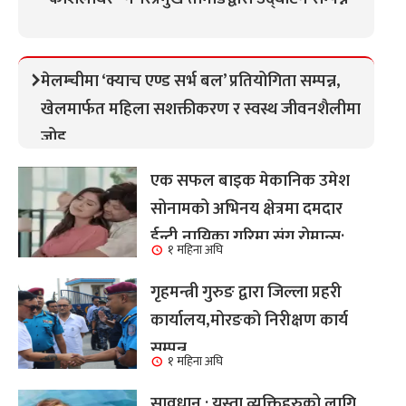
मेलम्चीमा ‘क्याच एण्ड सर्भ बल’ प्रतियोगिता सम्पन्न,
खेलमार्फत महिला सशक्तीकरण र स्वस्थ जीवनशैलीमा
जोड
एक सफल बाइक मेकानिक उमेश
सोनामको अभिनय क्षेत्रमा दमदार
ईन्ट्री,नायिका गरिमा संग रोमान्स:
१ महिना अघि
हेर्नुहोस भिडियो ।
गृहमन्त्री गुरुङ द्वारा जिल्ला प्रहरी
कार्यालय,मोरङको निरीक्षण कार्य
सम्पन्न
१ महिना अघि
सावधान : यस्ता व्यक्तिहरुको लागि