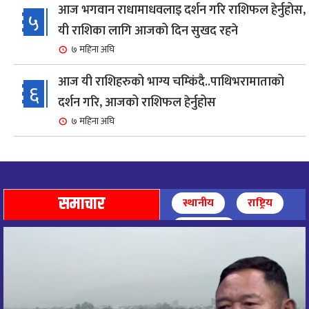
आज भगवान राधामाधवलाइ दर्शन गरि राशिफल हेर्नुहोस,
५
यी राशिका लागि आजको दिन सुखद रहने
७ महिना अघि
आज यी राशिहरुको भाग्य चम्किंदै..पाथिभरामाताको
६
दर्शन गरि, आजको राशिफल हेर्नुहोस
७ महिना अघि
शहरी विकासमन्त्री कुलमान घिसिङको समुपस्थितिमा
७
मेलम्ची खानेपानी आयोजनाको समस्या समाधान
९ महिना अघि
समाचार
स्थानीय
राष्ट्रिय
आज पाथिभारा माताको दर्शन गरि, दिनको सुरुवात गर्दै,
अन्तर्राष्ट्रिय
८
राशिफल हेर्नुहोस, यी रासिहरुको आज भाग्य उदय
९ महिना अघि
आज माताभगवती जगज्जननी पाथिभरादेवीको दर्शन गरि