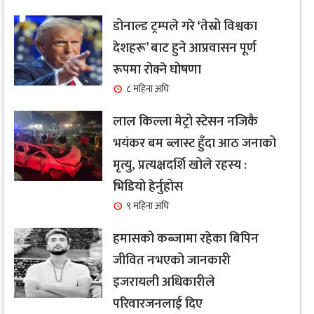
डोनाल्ड ट्रम्पले गरे ‘तेस्रो विश्वका
देशहरू’ बाट हुने आप्रवासन पूर्ण
रूपमा रोक्ने घोषणा
८ महिना अघि
लाल किल्ला मेट्रो स्टेसन नजिकै
भयंकर बम ब्लास्ट हुँदा आठ जनाको
मृत्यु, प्रत्यक्षदर्शि खोले रहस्य :
भिडियो हेर्नुहोस
९ महिना अघि
हमासको कब्जामा रहेका बिपिन
जीवित नभएको जानकारी
इजरायली अधिकारीले
परिवारजनलाई दिए