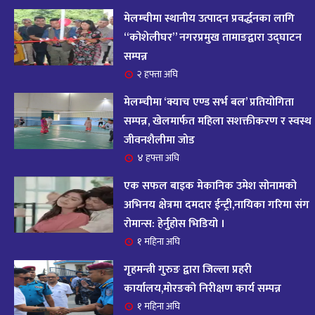
आज २०८२ साल भदौ १६ गते सोमबारको राशिफल
१४
मेलम्चीमा स्थानीय उत्पादन प्रवर्द्धनका लागि
११ महिना अघि
“कोशेलीघर” नगरप्रमुख तामाङद्वारा उद्घाटन
सम्पन्न
आजको राशिफल : २०८२ भदौ १२ गते बिहीवार, २८
२ हफ्ता अघि
१५
अगस्ट २०२५
मेलम्चीमा ‘क्याच एण्ड सर्भ बल’ प्रतियोगिता
११ महिना अघि
सम्पन्न, खेलमार्फत महिला सशक्तीकरण र स्वस्थ
जीवनशैलीमा जोड
आजको राशिफल – २०८२ साल भाद्र १० गते, मंगलबार
१६
४ हफ्ता अघि
११ महिना अघि
एक सफल बाइक मेकानिक उमेश सोनामको
आजको राशिफल – २०८२ साल भाद्र १० गते, मंगलबार
अभिनय क्षेत्रमा दमदार ईन्ट्री,नायिका गरिमा संग
१७
रोमान्स: हेर्नुहोस भिडियो ।
११ महिना अघि
१ महिना अघि
आजको राशिफल : आइतवार, ८ भदौ २०८२ (२४ अगस्ट
गृहमन्त्री गुरुङ द्वारा जिल्ला प्रहरी
१८
२०२५)
कार्यालय,मोरङको निरीक्षण कार्य सम्पन्न
११ महिना अघि
१ महिना अघि