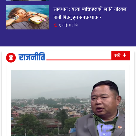
सावधान : यस्ता व्यक्तिहरुको लागि नरिवल
आजको राशिफल २०८२ भदाै ४ गते, बुधवार
१९
पानी पिउनु हुन सक्छ घातक
११ महिना अघि
१ महिना अघि
आजको राशिफल: अवसर र चुनौतीसँग दिन बित्नेछ,
२०
धैर्यले सफलता मिल्नेछ
११ महिना अघि
राजनीति
सबै