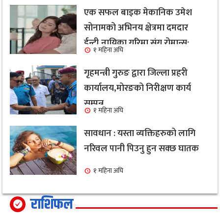
एक सफल बाइक मेकानिक उमेश
सोनामको अभिनय क्षेत्रमा दमदार
ईन्ट्री,नायिका गरिमा संग रोमान्स:
१ महिना अघि
हेर्नुहोस भिडियो ।
गृहमन्त्री गुरुङ द्वारा जिल्ला प्रहरी
कार्यालय,मोरङको निरीक्षण कार्य
सम्पन्न
१ महिना अघि
सावधान : यस्ता व्यक्तिहरुको लागि
नरिवल पानी पिउनु हुन सक्छ घातक
१ महिना अघि
राशिफल