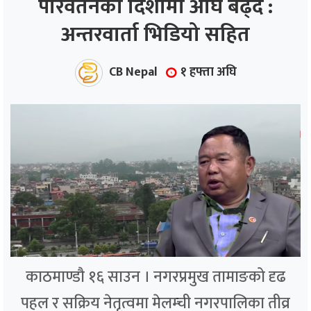
परिवर्तनको दिशामा अघि बढ्दै :
अन्तरवार्ता भिडियो सहित
ाज
्थ्य
CB Nepal
१ हफ्ता अघि
काठमाण्डौ १६ साउन । नगरप्रमुख तामाङको दृढ
पहल र सक्रिय नेतृत्वमा मेलम्ची नगरपालिका तीव्र