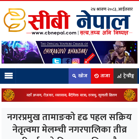
२४ श्रावण २०८३, आईतवार
ाम्रो टिम:
राष्ट्रिय
कुद
खोज
ताजा
ट्रेन्डीङ्ग
धि
ियो
नगरप्रमुख तामाङको दृढ पहल सक्रिय
ञ्जन
नेतृत्वमा मेलम्ची नगरपालिका तीव्र
नीति