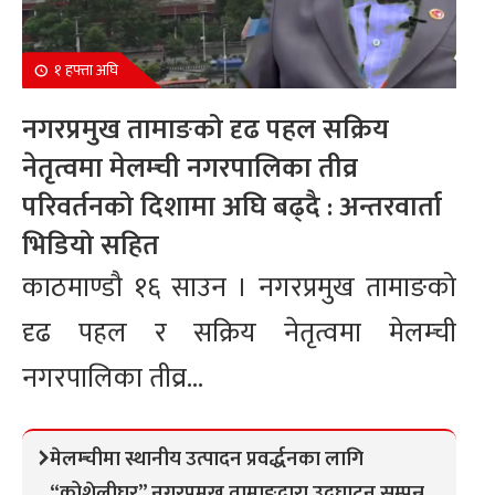
१ हफ्ता अघि
नगरप्रमुख तामाङको दृढ पहल सक्रिय
नेतृत्वमा मेलम्ची नगरपालिका तीव्र
परिवर्तनको दिशामा अघि बढ्दै : अन्तरवार्ता
भिडियो सहित
काठमाण्डौ १६ साउन । नगरप्रमुख तामाङको
दृढ पहल र सक्रिय नेतृत्वमा मेलम्ची
नगरपालिका तीव्र...
मेलम्चीमा स्थानीय उत्पादन प्रवर्द्धनका लागि
“कोशेलीघर” नगरप्रमुख तामाङद्वारा उद्घाटन सम्पन्न