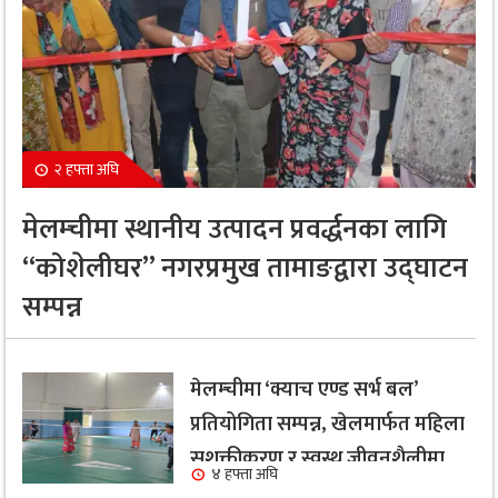
२ हफ्ता अघि
मेलम्चीमा स्थानीय उत्पादन प्रवर्द्धनका लागि
“कोशेलीघर” नगरप्रमुख तामाङद्वारा उद्घाटन
सम्पन्न
मेलम्चीमा ‘क्याच एण्ड सर्भ बल’
प्रतियोगिता सम्पन्न, खेलमार्फत महिला
सशक्तीकरण र स्वस्थ जीवनशैलीमा
४ हफ्ता अघि
जोड