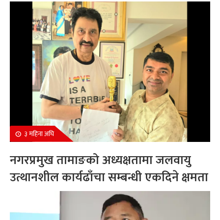
सम्मानित
३ महिना अघि
नगरप्रमुख तामाङको अध्यक्षतामा जलवायु
उत्थानशील कार्यढाँचा सम्बन्धी एकदिने क्षमता
अभिवृद्धि कार्यक्रम सम्पन्न