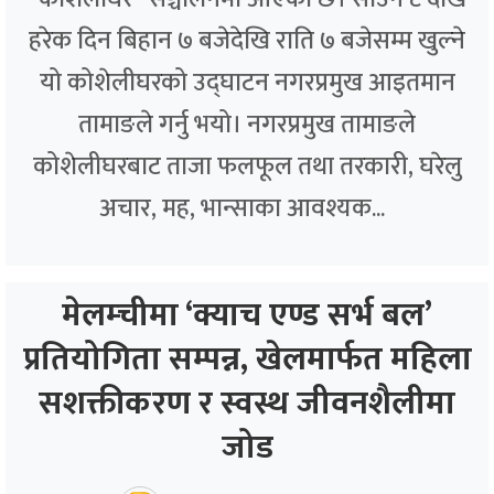
हरेक दिन बिहान ७ बजेदेखि राति ७ बजेसम्म खुल्ने
यो कोशेलीघरको उद्घाटन नगरप्रमुख आइतमान
तामाङले गर्नु भयो। नगरप्रमुख तामाङले
कोशेलीघरबाट ताजा फलफूल तथा तरकारी, घरेलु
अचार, मह, भान्साका आवश्यक...
मेलम्चीमा ‘क्याच एण्ड सर्भ बल’
प्रतियोगिता सम्पन्न, खेलमार्फत महिला
सशक्तीकरण र स्वस्थ जीवनशैलीमा
जोड