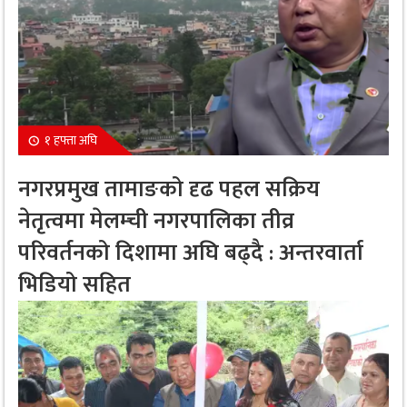
१ हफ्ता अघि
नगरप्रमुख तामाङको दृढ पहल सक्रिय
नेतृत्वमा मेलम्ची नगरपालिका तीव्र
परिवर्तनको दिशामा अघि बढ्दै : अन्तरवार्ता
भिडियो सहित