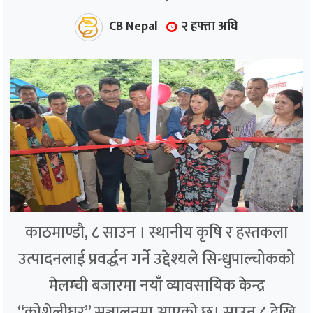
CB Nepal
२ हफ्ता अघि
काठमाण्डौ, ८ साउन । स्थानीय कृषि र हस्तकला
उत्पादनलाई प्रवर्द्धन गर्ने उद्देश्यले सिन्धुपाल्चोकको
मेलम्ची बजारमा नयाँ व्यावसायिक केन्द्र
“कोशेलीघर” सञ्चालनमा आएको छ। साउन ८ देखि