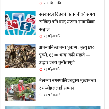
१0 महिना अघि
सरकारले दिएको चेतावनीको समय
सकिँदा पनि बन्द भएनन् सामाजिक
सञ्जाल
११ महिना अघि
अफगानिस्तानमा भूकम्प : मृत्यु ६१०
पुग्यो, १३०० भन्दा बढी घाइते —
उद्धार कार्य चुनौतीपूर्ण
११ महिना अघि
मेलम्ची नगरपालिकाद्वारा मुख्यमन्त्री
र मन्त्रीहरुलाई सम्मान
११ महिना अघि