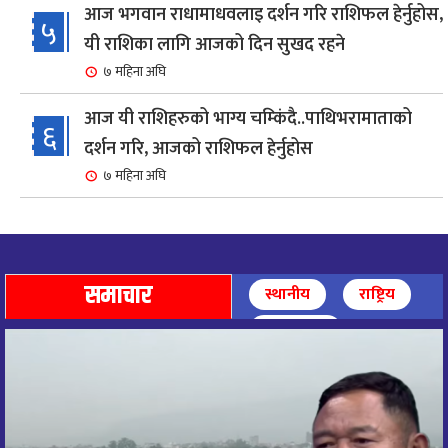
आज भगवान राधामाधवलाइ दर्शन गरि राशिफल हेर्नुहोस,
५
यी राशिका लागि आजको दिन सुखद रहने
७ महिना अघि
आज यी राशिहरुको भाग्य चम्किंदै..पाथिभरामाताको
६
दर्शन गरि, आजको राशिफल हेर्नुहोस
७ महिना अघि
शहरी विकासमन्त्री कुलमान घिसिङको समुपस्थितिमा
७
मेलम्ची खानेपानी आयोजनाको समस्या समाधान
८ महिना अघि
समाचार
स्थानीय
राष्ट्रिय
आज पाथिभारा माताको दर्शन गरि, दिनको सुरुवात गर्दै,
अन्तर्राष्ट्रिय
८
राशिफल हेर्नुहोस, यी रासिहरुको आज भाग्य उदय
९ महिना अघि
आज माताभगवती जगज्जननी पाथिभरादेवीको दर्शन गरि