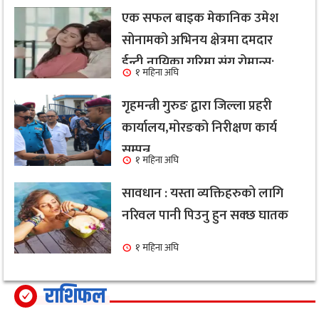
एक सफल बाइक मेकानिक उमेश
सोनामको अभिनय क्षेत्रमा दमदार
ईन्ट्री,नायिका गरिमा संग रोमान्स:
१ महिना अघि
हेर्नुहोस भिडियो ।
गृहमन्त्री गुरुङ द्वारा जिल्ला प्रहरी
कार्यालय,मोरङको निरीक्षण कार्य
सम्पन्न
१ महिना अघि
सावधान : यस्ता व्यक्तिहरुको लागि
नरिवल पानी पिउनु हुन सक्छ घातक
१ महिना अघि
राशिफल