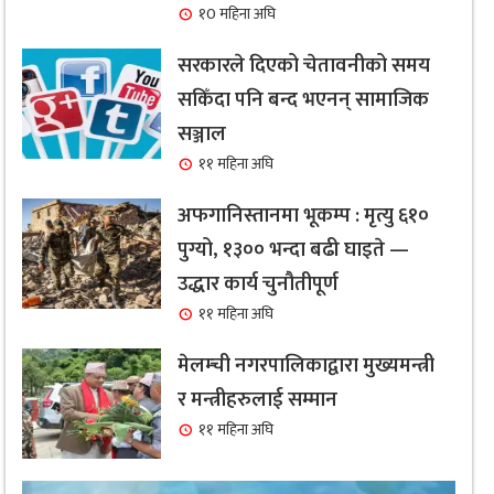
१0 महिना अघि
सरकारले दिएको चेतावनीको समय
सकिँदा पनि बन्द भएनन् सामाजिक
सञ्जाल
११ महिना अघि
अफगानिस्तानमा भूकम्प : मृत्यु ६१०
पुग्यो, १३०० भन्दा बढी घाइते —
उद्धार कार्य चुनौतीपूर्ण
११ महिना अघि
मेलम्ची नगरपालिकाद्वारा मुख्यमन्त्री
र मन्त्रीहरुलाई सम्मान
११ महिना अघि