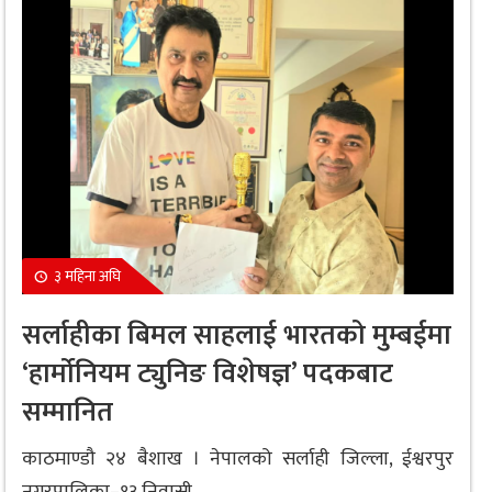
३ महिना अघि
सर्लाहीका बिमल साहलाई भारतको मुम्बईमा
‘हार्मोनियम ट्युनिङ विशेषज्ञ’ पदकबाट
सम्मानित
काठमाण्डौ २४ बैशाख । नेपालको सर्लाही जिल्ला, ईश्वरपुर
नगरपालिका–१३ निवासी...