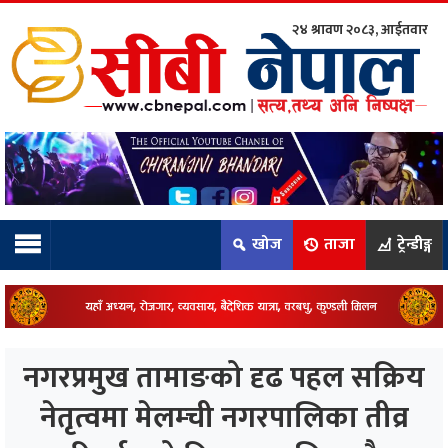
२४ श्रावण २०८३, आईतवार
ाम्रो टिम:
राष्ट्रिय
कुद
खोज
ताजा
ट्रेन्डीङ्ग
धि
ियो
नगरप्रमुख तामाङको दृढ पहल सक्रिय
ञ्जन
नेतृत्वमा मेलम्ची नगरपालिका तीव्र
नीति