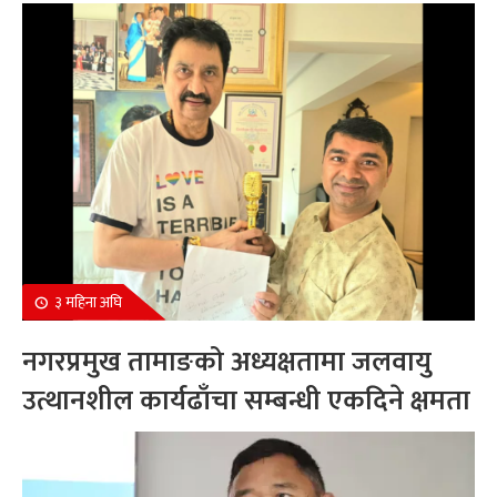
सम्मानित
३ महिना अघि
नगरप्रमुख तामाङको अध्यक्षतामा जलवायु
उत्थानशील कार्यढाँचा सम्बन्धी एकदिने क्षमता
अभिवृद्धि कार्यक्रम सम्पन्न