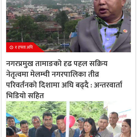
१ हफ्ता अघि
नगरप्रमुख तामाङको दृढ पहल सक्रिय
नेतृत्वमा मेलम्ची नगरपालिका तीव्र
परिवर्तनको दिशामा अघि बढ्दै : अन्तरवार्ता
भिडियो सहित