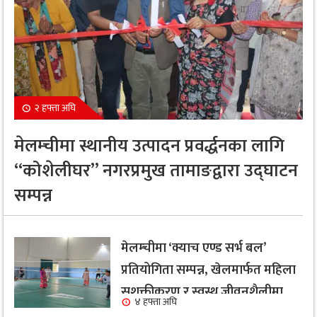
२ हफ्ता अघि
मेलम्चीमा स्थानीय उत्पादन प्रवर्द्धनका लागि
“कोशेलीघर” नगरप्रमुख तामाङद्वारा उद्घाटन
सम्पन्न
मेलम्चीमा ‘क्याच एण्ड सर्भ बल’
प्रतियोगिता सम्पन्न, खेलमार्फत महिला
सशक्तीकरण र स्वस्थ जीवनशैलीमा
४ हफ्ता अघि
जोड