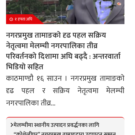
१ हफ्ता अघि
नगरप्रमुख तामाङको दृढ पहल सक्रिय
नेतृत्वमा मेलम्ची नगरपालिका तीव्र
परिवर्तनको दिशामा अघि बढ्दै : अन्तरवार्ता
भिडियो सहित
काठमाण्डौ १६ साउन । नगरप्रमुख तामाङको
दृढ पहल र सक्रिय नेतृत्वमा मेलम्ची
नगरपालिका तीव्र...
मेलम्चीमा स्थानीय उत्पादन प्रवर्द्धनका लागि
“कोशेलीघर” नगरप्रमुख तामाङद्वारा उद्घाटन सम्पन्न