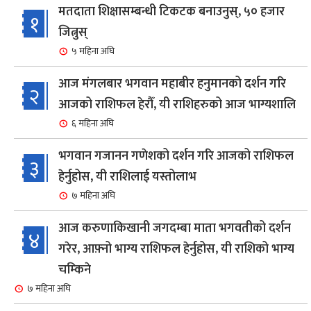
मतदाता शिक्षासम्बन्धी टिकटक बनाउनुस्, ५० हजार
१
जित्नुस्
५ महिना अघि
आज मंगलबार भगवान महाबीर हनुमानको दर्शन गरि
२
आजको राशिफल हेरौँ, यी राशिहरुको आज भाग्यशालि
६ महिना अघि
भगवान गजानन गणेशको दर्शन गरि आजको राशिफल
३
हेर्नुहोस, यी राशिलाई यस्तोलाभ
७ महिना अघि
आज करुणाकिखानी जगदम्बा माता भगवतीको दर्शन
४
गरेर, आफ़्नो भाग्य राशिफल हेर्नुहोस, यी राशिको भाग्य
चम्किने
७ महिना अघि