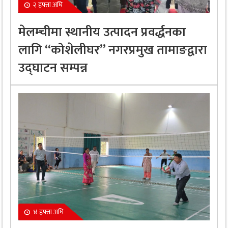
२ हफ्ता अघि
मेलम्चीमा स्थानीय उत्पादन प्रवर्द्धनका
लागि “कोशेलीघर” नगरप्रमुख तामाङद्वारा
उद्घाटन सम्पन्न
४ हफ्ता अघि