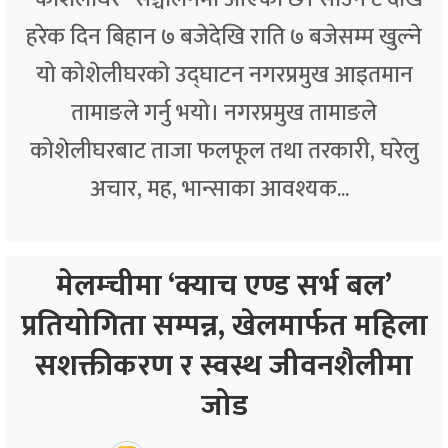
हरेक दिन बिहान ७ बजेदेखि राति ७ बजेसम्म खुल्ने
यो कोशेलीघरको उद्घाटन नगरप्रमुख आइतमान
तामाङले गर्नु भयो। नगरप्रमुख तामाङले
कोशेलीघरबाट ताजा फलफूल तथा तरकारी, घरेलु
अचार, मह, भान्साका आवश्यक...
मेलम्चीमा ‘क्याच एण्ड सर्भ बल’
प्रतियोगिता सम्पन्न, खेलमार्फत महिला
सशक्तीकरण र स्वस्थ जीवनशैलीमा
जोड