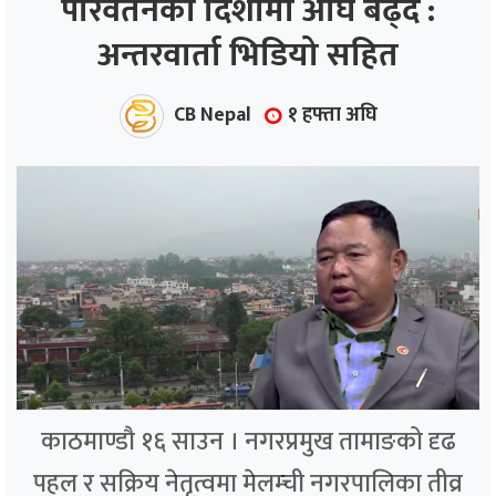
परिवर्तनको दिशामा अघि बढ्दै :
अन्तरवार्ता भिडियो सहित
ाज
्थ्य
CB Nepal
१ हफ्ता अघि
काठमाण्डौ १६ साउन । नगरप्रमुख तामाङको दृढ
पहल र सक्रिय नेतृत्वमा मेलम्ची नगरपालिका तीव्र