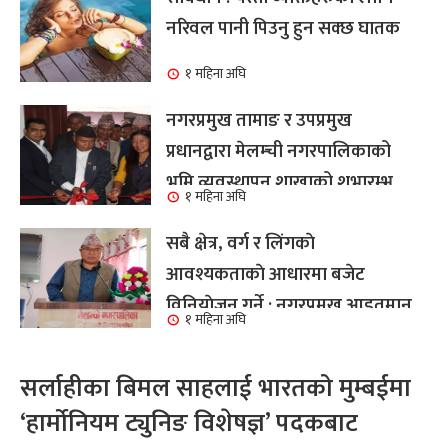
नरिवल पानी पिउनु हुन सक्छ घातक
१ महिना अघि
नगरप्रमुख तामाङ र उपप्रमुख
प्रधानद्वारा मेलम्ची नगरपालिकाको
भूमि व्यवस्थापन शाखाको शुभारम्भ
१ महिना अघि
कार्य सम्पन्न
सबै क्षेत्र, वर्ग र लिंगकाे
आवश्यकताकाे आधारमा बजेट
विनियाेजन गर्ने : नगरप्रमुख आइतमान
१ महिना अघि
तामाङ
सर्लाहीका बिमल साहलाई भारतको मुम्बईमा
‘हार्मोनियम ट्युनिङ विशेषज्ञ’ पदकबाट