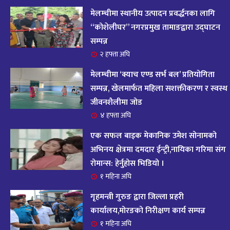
आज २०८२ साल भदौ १६ गते सोमबारको राशिफल
१४
मेलम्चीमा स्थानीय उत्पादन प्रवर्द्धनका लागि
११ महिना अघि
“कोशेलीघर” नगरप्रमुख तामाङद्वारा उद्घाटन
सम्पन्न
आजको राशिफल : २०८२ भदौ १२ गते बिहीवार, २८
२ हफ्ता अघि
१५
अगस्ट २०२५
मेलम्चीमा ‘क्याच एण्ड सर्भ बल’ प्रतियोगिता
११ महिना अघि
सम्पन्न, खेलमार्फत महिला सशक्तीकरण र स्वस्थ
जीवनशैलीमा जोड
आजको राशिफल – २०८२ साल भाद्र १० गते, मंगलबार
१६
४ हफ्ता अघि
११ महिना अघि
एक सफल बाइक मेकानिक उमेश सोनामको
आजको राशिफल – २०८२ साल भाद्र १० गते, मंगलबार
अभिनय क्षेत्रमा दमदार ईन्ट्री,नायिका गरिमा संग
१७
रोमान्स: हेर्नुहोस भिडियो ।
११ महिना अघि
१ महिना अघि
आजको राशिफल : आइतवार, ८ भदौ २०८२ (२४ अगस्ट
गृहमन्त्री गुरुङ द्वारा जिल्ला प्रहरी
१८
२०२५)
कार्यालय,मोरङको निरीक्षण कार्य सम्पन्न
११ महिना अघि
१ महिना अघि