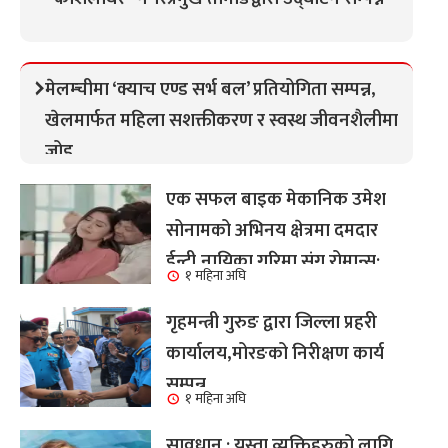
मेलम्चीमा ‘क्याच एण्ड सर्भ बल’ प्रतियोगिता सम्पन्न,
खेलमार्फत महिला सशक्तीकरण र स्वस्थ जीवनशैलीमा
जोड
एक सफल बाइक मेकानिक उमेश
सोनामको अभिनय क्षेत्रमा दमदार
ईन्ट्री,नायिका गरिमा संग रोमान्स:
१ महिना अघि
हेर्नुहोस भिडियो ।
गृहमन्त्री गुरुङ द्वारा जिल्ला प्रहरी
कार्यालय,मोरङको निरीक्षण कार्य
सम्पन्न
१ महिना अघि
सावधान : यस्ता व्यक्तिहरुको लागि