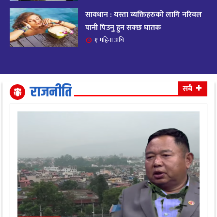
सावधान : यस्ता व्यक्तिहरुको लागि नरिवल
आजको राशिफल २०८२ भदाै ४ गते, बुधवार
१९
पानी पिउनु हुन सक्छ घातक
११ महिना अघि
१ महिना अघि
आजको राशिफल: अवसर र चुनौतीसँग दिन बित्नेछ,
२०
धैर्यले सफलता मिल्नेछ
११ महिना अघि
राजनीति
सबै