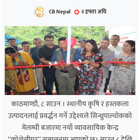
CB Nepal
२ हफ्ता अघि
काठमाण्डौ, ८ साउन । स्थानीय कृषि र हस्तकला
उत्पादनलाई प्रवर्द्धन गर्ने उद्देश्यले सिन्धुपाल्चोकको
मेलम्ची बजारमा नयाँ व्यावसायिक केन्द्र
“कोशेलीघर” सञ्चालनमा आएको छ। साउन ८ देखि