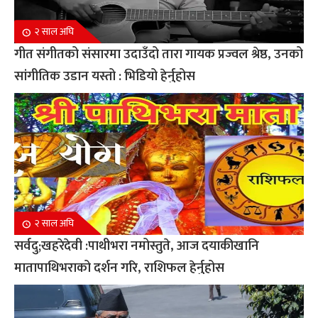
२ साल अघि
गीत संगीतको संसारमा उदाउँदो तारा गायक प्रज्वल श्रेष्ठ, उनको
सांगीतिक उडान यस्तो : भिडियो हेर्नुहोस
२ साल अघि
सर्वदु;खहरेदेवी :पाथीभरा नमोस्तुते, आज दयाकीखानि
मातापाथिभराको दर्शन गरि, राशिफल हेर्नुहोस