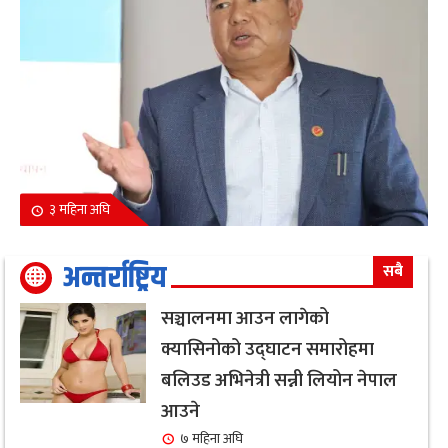
३ महिना अघि
अन्तर्राष्ट्रिय
सबै
सञ्चालनमा आउन लागेको
क्यासिनोको उद्घाटन समारोहमा
बलिउड अभिनेत्री सन्नी लियोन नेपाल
आउने
७ महिना अघि