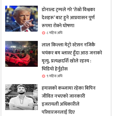
डोनाल्ड ट्रम्पले गरे ‘तेस्रो विश्वका
देशहरू’ बाट हुने आप्रवासन पूर्ण
रूपमा रोक्ने घोषणा
८ महिना अघि
लाल किल्ला मेट्रो स्टेसन नजिकै
भयंकर बम ब्लास्ट हुँदा आठ जनाको
मृत्यु, प्रत्यक्षदर्शि खोले रहस्य :
भिडियो हेर्नुहोस
९ महिना अघि
हमासको कब्जामा रहेका बिपिन
जीवित नभएको जानकारी
इजरायली अधिकारीले
परिवारजनलाई दिए