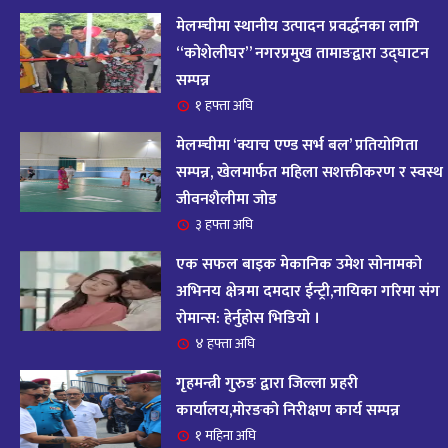
आज २०८२ साल भदौ १६ गते सोमबारको राशिफल
१४
मेलम्चीमा स्थानीय उत्पादन प्रवर्द्धनका लागि
११ महिना अघि
“कोशेलीघर” नगरप्रमुख तामाङद्वारा उद्घाटन
सम्पन्न
आजको राशिफल : २०८२ भदौ १२ गते बिहीवार, २८
१ हफ्ता अघि
१५
अगस्ट २०२५
मेलम्चीमा ‘क्याच एण्ड सर्भ बल’ प्रतियोगिता
११ महिना अघि
सम्पन्न, खेलमार्फत महिला सशक्तीकरण र स्वस्थ
जीवनशैलीमा जोड
आजको राशिफल – २०८२ साल भाद्र १० गते, मंगलबार
१६
३ हफ्ता अघि
११ महिना अघि
एक सफल बाइक मेकानिक उमेश सोनामको
आजको राशिफल – २०८२ साल भाद्र १० गते, मंगलबार
अभिनय क्षेत्रमा दमदार ईन्ट्री,नायिका गरिमा संग
१७
रोमान्स: हेर्नुहोस भिडियो ।
११ महिना अघि
४ हफ्ता अघि
आजको राशिफल : आइतवार, ८ भदौ २०८२ (२४ अगस्ट
गृहमन्त्री गुरुङ द्वारा जिल्ला प्रहरी
१८
२०२५)
कार्यालय,मोरङको निरीक्षण कार्य सम्पन्न
११ महिना अघि
१ महिना अघि