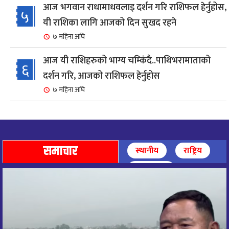
आज भगवान राधामाधवलाइ दर्शन गरि राशिफल हेर्नुहोस,
५
यी राशिका लागि आजको दिन सुखद रहने
७ महिना अघि
आज यी राशिहरुको भाग्य चम्किंदै..पाथिभरामाताको
६
दर्शन गरि, आजको राशिफल हेर्नुहोस
७ महिना अघि
शहरी विकासमन्त्री कुलमान घिसिङको समुपस्थितिमा
७
मेलम्ची खानेपानी आयोजनाको समस्या समाधान
८ महिना अघि
समाचार
स्थानीय
राष्ट्रिय
आज पाथिभारा माताको दर्शन गरि, दिनको सुरुवात गर्दै,
अन्तर्राष्ट्रिय
८
राशिफल हेर्नुहोस, यी रासिहरुको आज भाग्य उदय
९ महिना अघि
आज माताभगवती जगज्जननी पाथिभरादेवीको दर्शन गरि