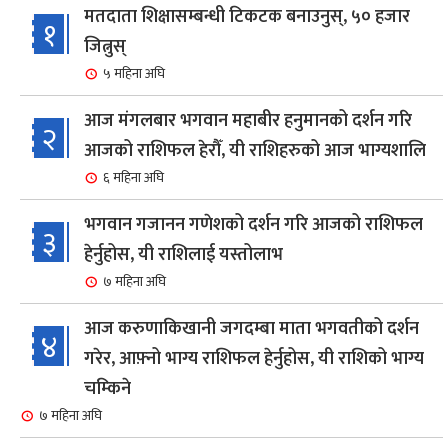
मतदाता शिक्षासम्बन्धी टिकटक बनाउनुस्, ५० हजार
१
जित्नुस्
५ महिना अघि
आज मंगलबार भगवान महाबीर हनुमानको दर्शन गरि
२
आजको राशिफल हेरौँ, यी राशिहरुको आज भाग्यशालि
६ महिना अघि
भगवान गजानन गणेशको दर्शन गरि आजको राशिफल
३
हेर्नुहोस, यी राशिलाई यस्तोलाभ
७ महिना अघि
आज करुणाकिखानी जगदम्बा माता भगवतीको दर्शन
४
गरेर, आफ़्नो भाग्य राशिफल हेर्नुहोस, यी राशिको भाग्य
चम्किने
७ महिना अघि