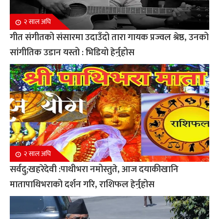
२ साल अघि
गीत संगीतको संसारमा उदाउँदो तारा गायक प्रज्वल श्रेष्ठ, उनको
सांगीतिक उडान यस्तो : भिडियो हेर्नुहोस
२ साल अघि
सर्वदु;खहरेदेवी :पाथीभरा नमोस्तुते, आज दयाकीखानि
मातापाथिभराको दर्शन गरि, राशिफल हेर्नुहोस