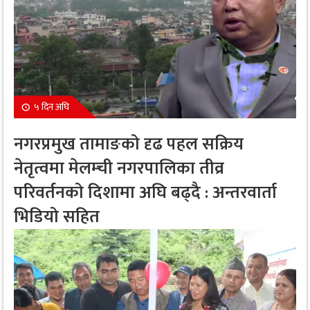
५ दिन अघि
नगरप्रमुख तामाङको दृढ पहल सक्रिय
नेतृत्वमा मेलम्ची नगरपालिका तीव्र
परिवर्तनको दिशामा अघि बढ्दै : अन्तरवार्ता
भिडियो सहित