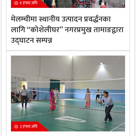
१ हफ्ता अघि
मेलम्चीमा स्थानीय उत्पादन प्रवर्द्धनका
लागि “कोशेलीघर” नगरप्रमुख तामाङद्वारा
उद्घाटन सम्पन्न
३ हफ्ता अघि