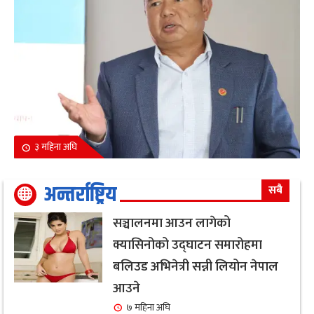
३ महिना अघि
अन्तर्राष्ट्रिय
सबै
सञ्चालनमा आउन लागेको
क्यासिनोको उद्घाटन समारोहमा
बलिउड अभिनेत्री सन्नी लियोन नेपाल
आउने
७ महिना अघि