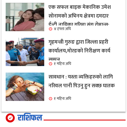
एक सफल बाइक मेकानिक उमेश
सोनामको अभिनय क्षेत्रमा दमदार
ईन्ट्री,नायिका गरिमा संग रोमान्स:
४ हफ्ता अघि
हेर्नुहोस भिडियो ।
गृहमन्त्री गुरुङ द्वारा जिल्ला प्रहरी
कार्यालय,मोरङको निरीक्षण कार्य
सम्पन्न
१ महिना अघि
सावधान : यस्ता व्यक्तिहरुको लागि
नरिवल पानी पिउनु हुन सक्छ घातक
१ महिना अघि
राशिफल