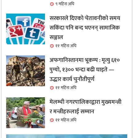
९ महिना अघि
सरकारले दिएको चेतावनीको समय
सकिँदा पनि बन्द भएनन् सामाजिक
सञ्जाल
११ महिना अघि
अफगानिस्तानमा भूकम्प : मृत्यु ६१०
पुग्यो, १३०० भन्दा बढी घाइते —
उद्धार कार्य चुनौतीपूर्ण
११ महिना अघि
मेलम्ची नगरपालिकाद्वारा मुख्यमन्त्री
र मन्त्रीहरुलाई सम्मान
११ महिना अघि