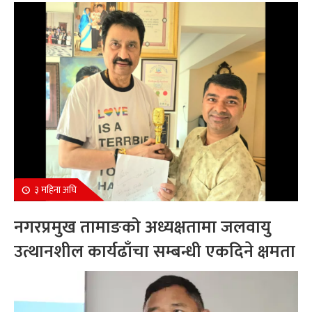
सम्मानित
३ महिना अघि
नगरप्रमुख तामाङको अध्यक्षतामा जलवायु
उत्थानशील कार्यढाँचा सम्बन्धी एकदिने क्षमता
अभिवृद्धि कार्यक्रम सम्पन्न