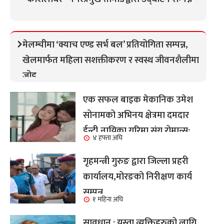
मेलम्चीमा ‘क्याच एण्ड सर्भ बल’ प्रतियोगिता सम्पन्न,
खेलमार्फत महिला सशक्तीकरण र स्वस्थ जीवनशैलीमा
जोड
एक सफल बाइक मेकानिक उमेश
सोनामको अभिनय क्षेत्रमा दमदार
ईन्ट्री,नायिका गरिमा संग रोमान्स:
४ हफ्ता अघि
हेर्नुहोस भिडियो ।
गृहमन्त्री गुरुङ द्वारा जिल्ला प्रहरी
कार्यालय,मोरङको निरीक्षण कार्य
सम्पन्न
१ महिना अघि
सावधान : यस्ता व्यक्तिहरुको लागि