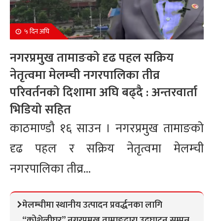
५ दिन अघि
नगरप्रमुख तामाङको दृढ पहल सक्रिय
नेतृत्वमा मेलम्ची नगरपालिका तीव्र
परिवर्तनको दिशामा अघि बढ्दै : अन्तरवार्ता
भिडियो सहित
काठमाण्डौ १६ साउन । नगरप्रमुख तामाङको
दृढ पहल र सक्रिय नेतृत्वमा मेलम्ची
नगरपालिका तीव्र...
मेलम्चीमा स्थानीय उत्पादन प्रवर्द्धनका लागि
“कोशेलीघर” नगरप्रमुख तामाङद्वारा उद्घाटन सम्पन्न