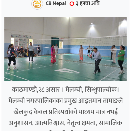
CB Nepal
३ हफ्ता अघि
काठमाण्डौ,२८ असार । मेलम्ची, सिन्धुपाल्चोक।
मेलम्ची नगरपालिकाका प्रमुख आइतमान तामाङले
खेलकुद केवल प्रतिस्पर्धाको माध्यम मात्र नभई
अनुशासन, आत्मविश्वास, नेतृत्व क्षमता, सामाजिक