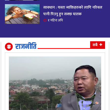
सावधान : यस्ता व्यक्तिहरुको लागि नरिवल
आजको राशिफल २०८२ भदाै ४ गते, बुधवार
१९
पानी पिउनु हुन सक्छ घातक
११ महिना अघि
१ महिना अघि
आजको राशिफल: अवसर र चुनौतीसँग दिन बित्नेछ,
२०
धैर्यले सफलता मिल्नेछ
११ महिना अघि
राजनीति
सबै