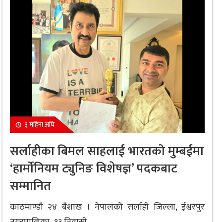
३ महिना अघि
सर्लाहीका बिमल साहलाई भारतको मुम्बईमा
‘हार्मोनियम ट्युनिङ विशेषज्ञ’ पदकबाट
सम्मानित
काठमाण्डौ २४ बैशाख । नेपालको सर्लाही जिल्ला, ईश्वरपुर
नगरपालिका–१३ निवासी...