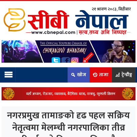
२१ श्रावण २०८३, बिहीबार
ाम्रो टिम:
राष्ट्रिय
कुद
खोज
ताजा
ट्रेन्डीङ्ग
धि
ियो
नगरप्रमुख तामाङको दृढ पहल सक्रिय
ञ्जन
नेतृत्वमा मेलम्ची नगरपालिका तीव्र
नीति