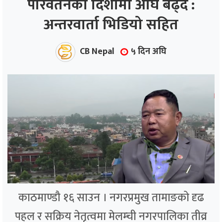
परिवर्तनको दिशामा अघि बढ्दै :
अन्तरवार्ता भिडियो सहित
ाज
्थ्य
CB Nepal
५ दिन अघि
काठमाण्डौ १६ साउन । नगरप्रमुख तामाङको दृढ
पहल र सक्रिय नेतृत्वमा मेलम्ची नगरपालिका तीव्र