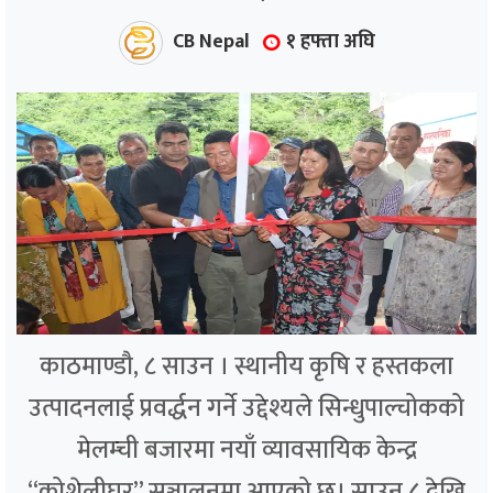
CB Nepal
१ हफ्ता अघि
काठमाण्डौ, ८ साउन । स्थानीय कृषि र हस्तकला
उत्पादनलाई प्रवर्द्धन गर्ने उद्देश्यले सिन्धुपाल्चोकको
मेलम्ची बजारमा नयाँ व्यावसायिक केन्द्र
“कोशेलीघर” सञ्चालनमा आएको छ। साउन ८ देखि