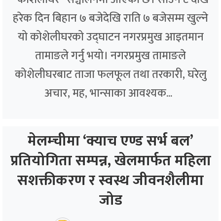
हरेक दिन बिहान ७ बजेदेखि राति ७ बजेसम्म खुल्ने
यो कोशेलीघरको उद्घाटन नगरप्रमुख आइतमान
तामाङले गर्नु भयो। नगरप्रमुख तामाङले
कोशेलीघरबाट ताजा फलफूल तथा तरकारी, घरेलु
अचार, मह, भान्साका आवश्यक...
मेलम्चीमा ‘क्याच एण्ड सर्भ बल’
प्रतियोगिता सम्पन्न, खेलमार्फत महिला
सशक्तीकरण र स्वस्थ जीवनशैलीमा
जोड