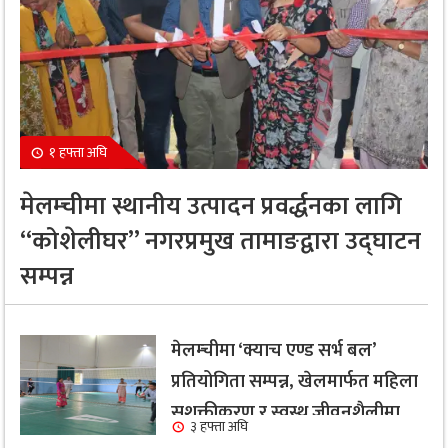
१ हफ्ता अघि
मेलम्चीमा स्थानीय उत्पादन प्रवर्द्धनका लागि
“कोशेलीघर” नगरप्रमुख तामाङद्वारा उद्घाटन
सम्पन्न
मेलम्चीमा ‘क्याच एण्ड सर्भ बल’
प्रतियोगिता सम्पन्न, खेलमार्फत महिला
सशक्तीकरण र स्वस्थ जीवनशैलीमा
३ हफ्ता अघि
जोड