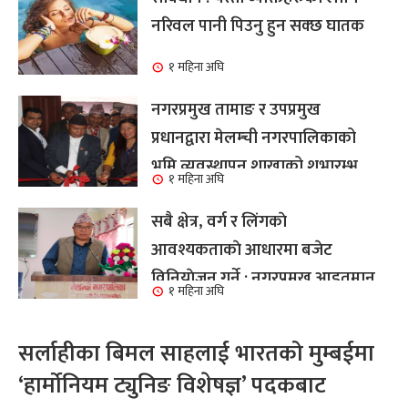
नरिवल पानी पिउनु हुन सक्छ घातक
१ महिना अघि
नगरप्रमुख तामाङ र उपप्रमुख
प्रधानद्वारा मेलम्ची नगरपालिकाको
भूमि व्यवस्थापन शाखाको शुभारम्भ
१ महिना अघि
कार्य सम्पन्न
सबै क्षेत्र, वर्ग र लिंगकाे
आवश्यकताकाे आधारमा बजेट
विनियाेजन गर्ने : नगरप्रमुख आइतमान
१ महिना अघि
तामाङ
सर्लाहीका बिमल साहलाई भारतको मुम्बईमा
‘हार्मोनियम ट्युनिङ विशेषज्ञ’ पदकबाट