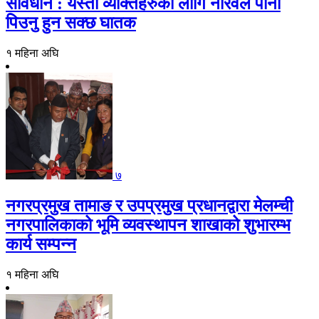
सावधान : यस्ता व्यक्तिहरुको लागि नरिवल पानी
पिउनु हुन सक्छ घातक
१ महिना अघि
७
नगरप्रमुख तामाङ र उपप्रमुख प्रधानद्वारा मेलम्ची
नगरपालिकाको भूमि व्यवस्थापन शाखाको शुभारम्भ
कार्य सम्पन्न
१ महिना अघि