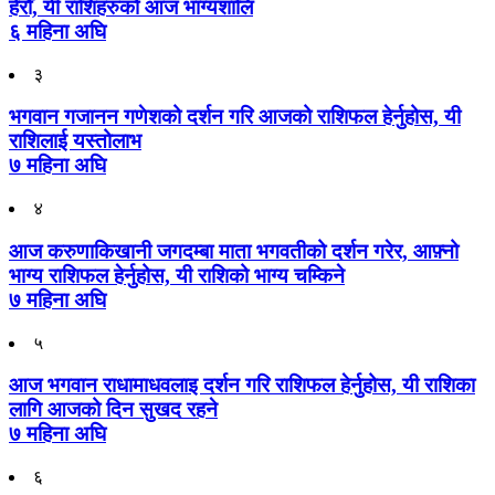
हेरौँ, यी राशिहरुको आज भाग्यशालि
६ महिना अघि
३
भगवान गजानन गणेशको दर्शन गरि आजको राशिफल हेर्नुहोस, यी
राशिलाई यस्तोलाभ
७ महिना अघि
४
आज करुणाकिखानी जगदम्बा माता भगवतीको दर्शन गरेर, आफ़्नो
भाग्य राशिफल हेर्नुहोस, यी राशिको भाग्य चम्किने
७ महिना अघि
५
आज भगवान राधामाधवलाइ दर्शन गरि राशिफल हेर्नुहोस, यी राशिका
लागि आजको दिन सुखद रहने
७ महिना अघि
६