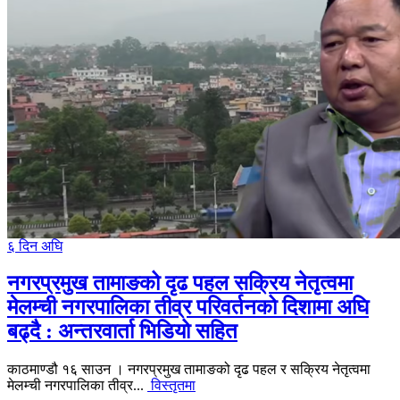
६ दिन अघि
नगरप्रमुख तामाङको दृढ पहल सक्रिय नेतृत्वमा
मेलम्ची नगरपालिका तीव्र परिवर्तनको दिशामा अघि
बढ्दै : अन्तरवार्ता भिडियो सहित
काठमाण्डौ १६ साउन । नगरप्रमुख तामाङको दृढ पहल र सक्रिय नेतृत्वमा
मेलम्ची नगरपालिका तीव्र...
विस्तृतमा