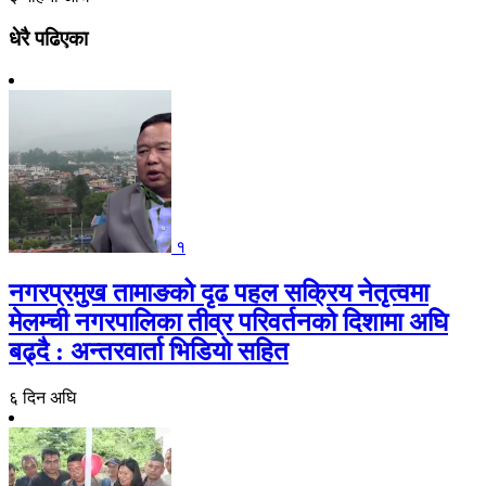
धेरै पढिएका
१
नगरप्रमुख तामाङको दृढ पहल सक्रिय नेतृत्वमा
मेलम्ची नगरपालिका तीव्र परिवर्तनको दिशामा अघि
बढ्दै : अन्तरवार्ता भिडियो सहित
६ दिन अघि