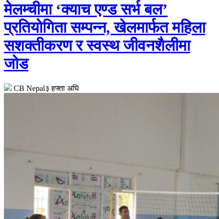
मेलम्चीमा ‘क्याच एण्ड सर्भ बल’
प्रतियोगिता सम्पन्न, खेलमार्फत महिला
सशक्तीकरण र स्वस्थ जीवनशैलीमा
जोड
CB Nepal
३ हफ्ता अघि