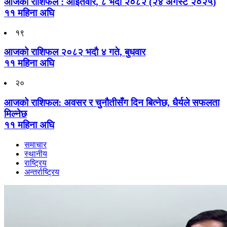
आजको राशिफल : आइतवार, ८ भदौ २०८२ (२४ अगस्ट २०२५)
११ महिना अघि
१९
आजको राशिफल २०८२ भदाै ४ गते, बुधवार
११ महिना अघि
२०
आजको राशिफल: अवसर र चुनौतीसँग दिन बित्नेछ, धैर्यले सफलता
मिल्नेछ
११ महिना अघि
समाचार
स्थानीय
राष्ट्रिय
अन्तर्राष्ट्रिय