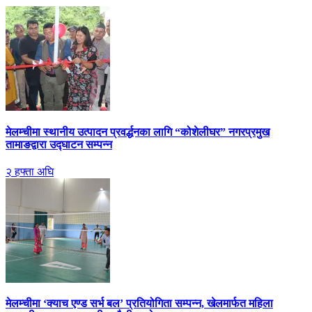
मेलम्चीमा स्थानीय उत्पादन प्रवर्द्धनका लागि “कोशेलीघर” नगरप्रमुख
तामाङद्वारा उद्घाटन सम्पन्न
२ हफ्ता अघि
मेलम्चीमा ‘क्याच एण्ड सर्भ बल’ प्रतियोगिता सम्पन्न, खेलमार्फत महिला