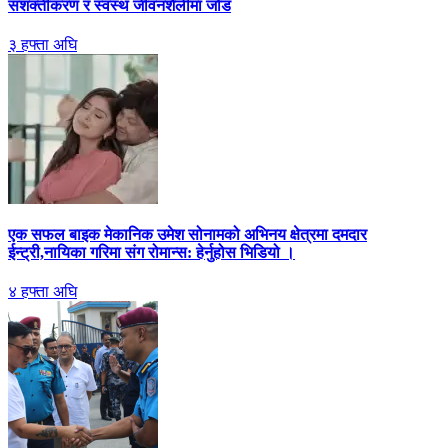
सशक्तीकरण र स्वस्थ जीवनशैलीमा जोड
३ हफ्ता अघि
एक सफल बाइक मेकानिक उमेश सोनामको अभिनय क्षेत्रमा दमदार
ईन्ट्री,नायिका गरिमा संग रोमान्स: हेर्नुहोस भिडियो ।
४ हफ्ता अघि