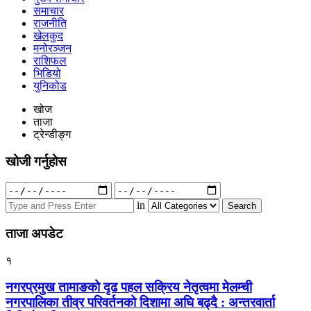
समाचार
राजनीति
खेलकुद
मनोरञ्जन
राशिफल
भिडियो
युनिकोड
खोज
ताजा
ट्रेन्डीङ्ग
खोजी गर्नुहोस
Search
for:
in
ताजा अपडेट
१
नगरप्रमुख तामाङको दृढ पहल सक्रिय नेतृत्वमा मेलम्ची
नगरपालिका तीव्र परिवर्तनको दिशामा अघि बढ्दै : अन्तरवार्ता