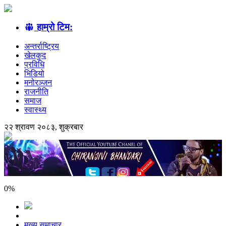
हाम्रो टिम:
अन्तर्राष्ट्रिय
खेलकुद
प्रविधि
भिडियो
मनोरञ्जन
राजनीति
समाज
स्वास्थ्य
२२ श्रावण २०८३, शुक्रबार
0
%
मुख्य समाचार