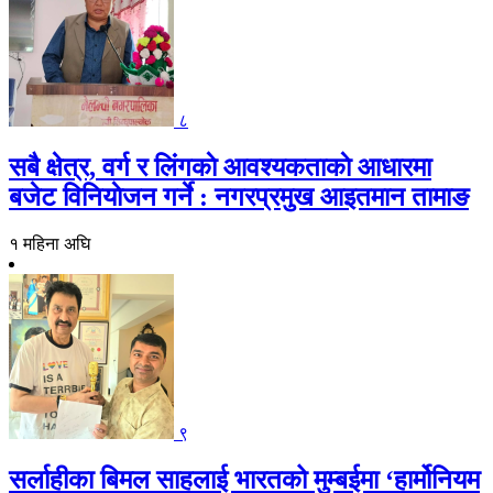
८
सबै क्षेत्र, वर्ग र लिंगकाे आवश्यकताकाे आधारमा
बजेट विनियाेजन गर्ने : नगरप्रमुख आइतमान तामाङ
१ महिना अघि
९
सर्लाहीका बिमल साहलाई भारतको मुम्बईमा ‘हार्मोनियम