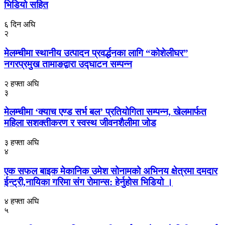
भिडियो सहित
६ दिन अघि
२
मेलम्चीमा स्थानीय उत्पादन प्रवर्द्धनका लागि “कोशेलीघर”
नगरप्रमुख तामाङद्वारा उद्घाटन सम्पन्न
२ हफ्ता अघि
३
मेलम्चीमा ‘क्याच एण्ड सर्भ बल’ प्रतियोगिता सम्पन्न, खेलमार्फत
महिला सशक्तीकरण र स्वस्थ जीवनशैलीमा जोड
३ हफ्ता अघि
४
एक सफल बाइक मेकानिक उमेश सोनामको अभिनय क्षेत्रमा दमदार
ईन्ट्री,नायिका गरिमा संग रोमान्स: हेर्नुहोस भिडियो ।
४ हफ्ता अघि
५