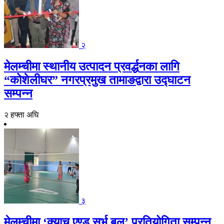
२
मेलम्चीमा स्थानीय उत्पादन प्रवर्द्धनका लागि
“कोशेलीघर” नगरप्रमुख तामाङद्वारा उद्घाटन
सम्पन्न
२ हफ्ता अघि
३
मेलम्चीमा ‘क्याच एण्ड सर्भ बल’ प्रतियोगिता सम्पन्न,