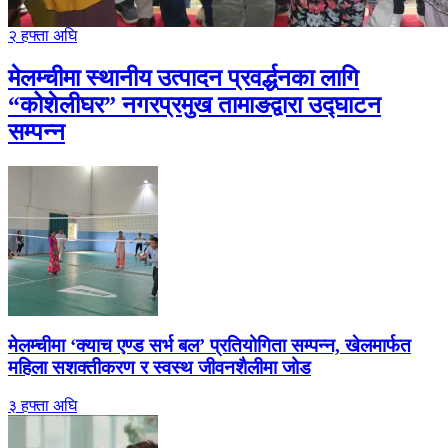
२ हफ्ता अघि
मेलम्चीमा स्थानीय उत्पादन प्रवर्द्धनका लागि
“कोशेलीघर” नगरप्रमुख तामाङद्वारा उद्घाटन
सम्पन्न
मेलम्चीमा ‘क्याच एण्ड सर्भ बल’ प्रतियोगिता सम्पन्न, खेलमार्फत
महिला सशक्तीकरण र स्वस्थ जीवनशैलीमा जोड
३ हफ्ता अघि