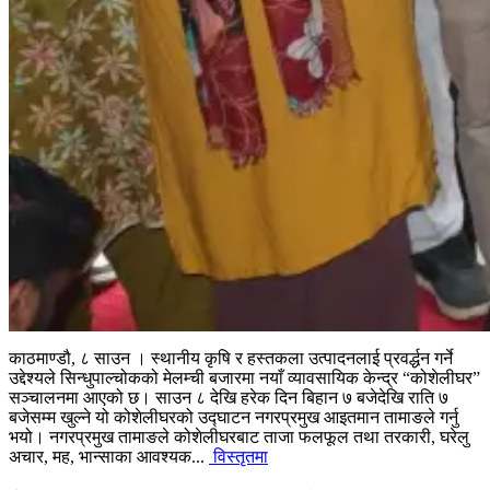
काठमाण्डौ, ८ साउन । स्थानीय कृषि र हस्तकला उत्पादनलाई प्रवर्द्धन गर्ने
उद्देश्यले सिन्धुपाल्चोकको मेलम्ची बजारमा नयाँ व्यावसायिक केन्द्र “कोशेलीघर”
सञ्चालनमा आएको छ। साउन ८ देखि हरेक दिन बिहान ७ बजेदेखि राति ७
बजेसम्म खुल्ने यो कोशेलीघरको उद्घाटन नगरप्रमुख आइतमान तामाङले गर्नु
भयो। नगरप्रमुख तामाङले कोशेलीघरबाट ताजा फलफूल तथा तरकारी, घरेलु
अचार, मह, भान्साका आवश्यक...
विस्तृतमा