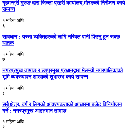
गृहमन्त्री गुरुङ द्वारा जिल्ला प्रहरी कार्यालय,मोरङको निरीक्षण कार्य
सम्पन्न
१ महिना अघि
६
सावधान : यस्ता व्यक्तिहरुको लागि नरिवल पानी पिउनु हुन सक्छ
घातक
१ महिना अघि
७
नगरप्रमुख तामाङ र उपप्रमुख प्रधानद्वारा मेलम्ची नगरपालिकाको
भूमि व्यवस्थापन शाखाको शुभारम्भ कार्य सम्पन्न
१ महिना अघि
८
सबै क्षेत्र, वर्ग र लिंगकाे आवश्यकताकाे आधारमा बजेट विनियाेजन
गर्ने : नगरप्रमुख आइतमान तामाङ
१ महिना अघि
९