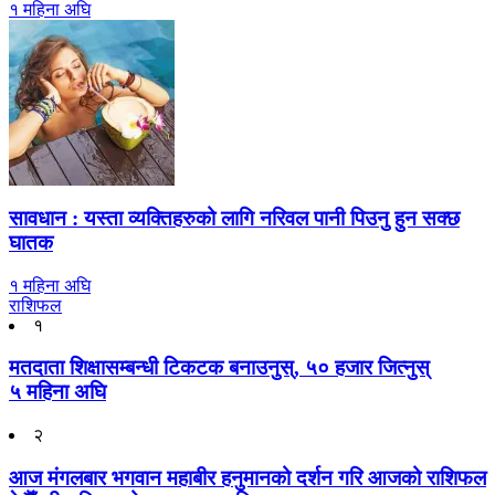
१ महिना अघि
सावधान : यस्ता व्यक्तिहरुको लागि नरिवल पानी पिउनु हुन सक्छ
घातक
१ महिना अघि
राशिफल
१
मतदाता शिक्षासम्बन्धी टिकटक बनाउनुस्, ५० हजार जित्नुस्
५ महिना अघि
२
आज मंगलबार भगवान महाबीर हनुमानको दर्शन गरि आजको राशिफल