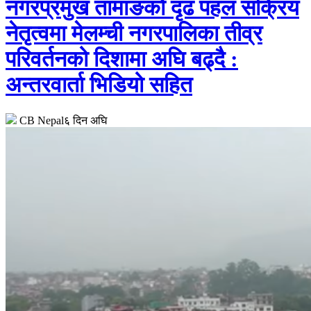
नगरप्रमुख तामाङको दृढ पहल सक्रिय
नेतृत्वमा मेलम्ची नगरपालिका तीव्र
परिवर्तनको दिशामा अघि बढ्दै :
अन्तरवार्ता भिडियो सहित
CB Nepal
६ दिन अघि