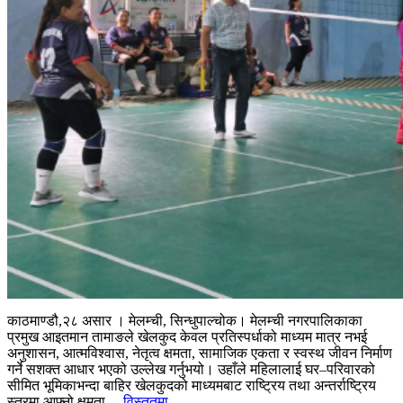
काठमाण्डौ,२८ असार । मेलम्ची, सिन्धुपाल्चोक। मेलम्ची नगरपालिकाका
प्रमुख आइतमान तामाङले खेलकुद केवल प्रतिस्पर्धाको माध्यम मात्र नभई
अनुशासन, आत्मविश्वास, नेतृत्व क्षमता, सामाजिक एकता र स्वस्थ जीवन निर्माण
गर्ने सशक्त आधार भएको उल्लेख गर्नुभयो। उहाँले महिलालाई घर–परिवारको
सीमित भूमिकाभन्दा बाहिर खेलकुदको माध्यमबाट राष्ट्रिय तथा अन्तर्राष्ट्रिय
स्तरमा आफ्नो क्षमता...
विस्तृतमा