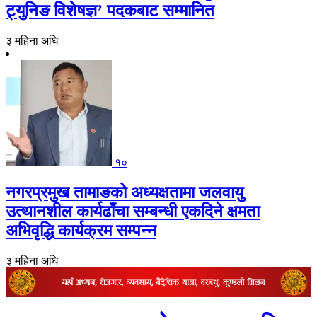
ट्युनिङ विशेषज्ञ’ पदकबाट सम्मानित
३ महिना अघि
१०
नगरप्रमुख तामाङको अध्यक्षतामा जलवायु
उत्थानशील कार्यढाँचा सम्बन्धी एकदिने क्षमता
अभिवृद्धि कार्यक्रम सम्पन्न
३ महिना अघि