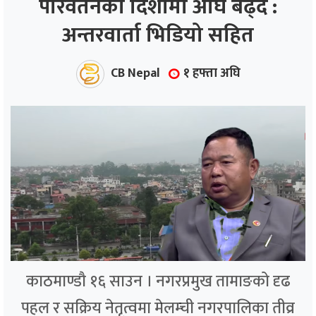
परिवर्तनको दिशामा अघि बढ्दै :
अन्तरवार्ता भिडियो सहित
ाज
्थ्य
CB Nepal
१ हफ्ता अघि
काठमाण्डौ १६ साउन । नगरप्रमुख तामाङको दृढ
पहल र सक्रिय नेतृत्वमा मेलम्ची नगरपालिका तीव्र