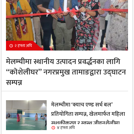
२ हफ्ता अघि
मेलम्चीमा स्थानीय उत्पादन प्रवर्द्धनका लागि
“कोशेलीघर” नगरप्रमुख तामाङद्वारा उद्घाटन
सम्पन्न
मेलम्चीमा ‘क्याच एण्ड सर्भ बल’
प्रतियोगिता सम्पन्न, खेलमार्फत महिला
सशक्तीकरण र स्वस्थ जीवनशैलीमा
४ हफ्ता अघि
जोड