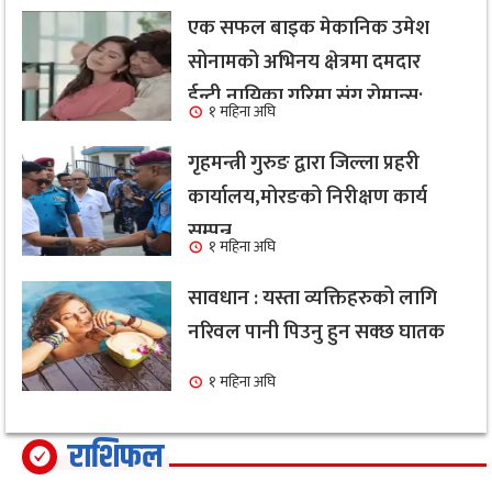
एक सफल बाइक मेकानिक उमेश
सोनामको अभिनय क्षेत्रमा दमदार
ईन्ट्री,नायिका गरिमा संग रोमान्स:
१ महिना अघि
हेर्नुहोस भिडियो ।
गृहमन्त्री गुरुङ द्वारा जिल्ला प्रहरी
कार्यालय,मोरङको निरीक्षण कार्य
सम्पन्न
१ महिना अघि
सावधान : यस्ता व्यक्तिहरुको लागि
नरिवल पानी पिउनु हुन सक्छ घातक
१ महिना अघि
राशिफल