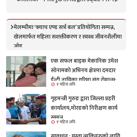
मेलम्चीमा ‘क्याच एण्ड सर्भ बल’ प्रतियोगिता सम्पन्न,
खेलमार्फत महिला सशक्तीकरण र स्वस्थ जीवनशैलीमा
जोड
एक सफल बाइक मेकानिक उमेश
सोनामको अभिनय क्षेत्रमा दमदार
ईन्ट्री,नायिका गरिमा संग रोमान्स:
१ महिना अघि
हेर्नुहोस भिडियो ।
गृहमन्त्री गुरुङ द्वारा जिल्ला प्रहरी
कार्यालय,मोरङको निरीक्षण कार्य
सम्पन्न
१ महिना अघि
सावधान : यस्ता व्यक्तिहरुको लागि