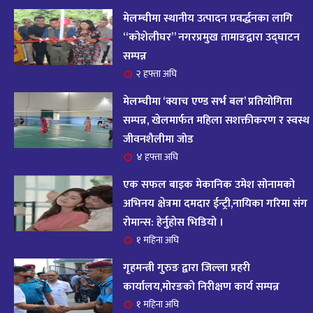
आज २०८२ साल भदौ १६ गते सोमबारको राशिफल
१४
मेलम्चीमा स्थानीय उत्पादन प्रवर्द्धनका लागि
११ महिना अघि
“कोशेलीघर” नगरप्रमुख तामाङद्वारा उद्घाटन
सम्पन्न
आजको राशिफल : २०८२ भदौ १२ गते बिहीवार, २८
२ हफ्ता अघि
१५
अगस्ट २०२५
मेलम्चीमा ‘क्याच एण्ड सर्भ बल’ प्रतियोगिता
११ महिना अघि
सम्पन्न, खेलमार्फत महिला सशक्तीकरण र स्वस्थ
जीवनशैलीमा जोड
आजको राशिफल – २०८२ साल भाद्र १० गते, मंगलबार
१६
४ हफ्ता अघि
११ महिना अघि
एक सफल बाइक मेकानिक उमेश सोनामको
आजको राशिफल – २०८२ साल भाद्र १० गते, मंगलबार
अभिनय क्षेत्रमा दमदार ईन्ट्री,नायिका गरिमा संग
१७
रोमान्स: हेर्नुहोस भिडियो ।
११ महिना अघि
१ महिना अघि
आजको राशिफल : आइतवार, ८ भदौ २०८२ (२४ अगस्ट
गृहमन्त्री गुरुङ द्वारा जिल्ला प्रहरी
१८
२०२५)
कार्यालय,मोरङको निरीक्षण कार्य सम्पन्न
११ महिना अघि
१ महिना अघि