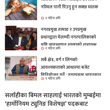
नरिवल पानी पिउनु हुन सक्छ घातक
१ महिना अघि
नगरप्रमुख तामाङ र उपप्रमुख
प्रधानद्वारा मेलम्ची नगरपालिकाको
भूमि व्यवस्थापन शाखाको शुभारम्भ
१ महिना अघि
कार्य सम्पन्न
सबै क्षेत्र, वर्ग र लिंगकाे
आवश्यकताकाे आधारमा बजेट
विनियाेजन गर्ने : नगरप्रमुख आइतमान
१ महिना अघि
तामाङ
सर्लाहीका बिमल साहलाई भारतको मुम्बईमा
‘हार्मोनियम ट्युनिङ विशेषज्ञ’ पदकबाट