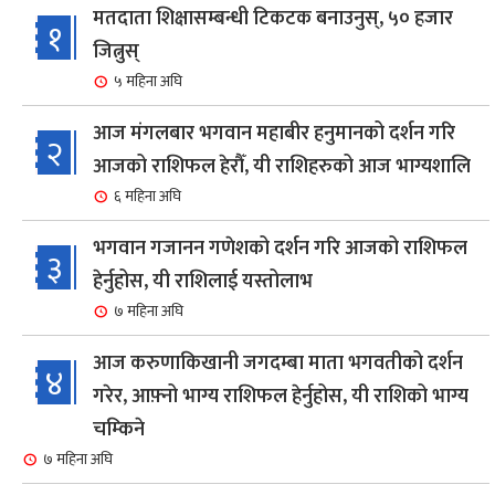
मतदाता शिक्षासम्बन्धी टिकटक बनाउनुस्, ५० हजार
१
जित्नुस्
५ महिना अघि
आज मंगलबार भगवान महाबीर हनुमानको दर्शन गरि
२
आजको राशिफल हेरौँ, यी राशिहरुको आज भाग्यशालि
६ महिना अघि
भगवान गजानन गणेशको दर्शन गरि आजको राशिफल
३
हेर्नुहोस, यी राशिलाई यस्तोलाभ
७ महिना अघि
आज करुणाकिखानी जगदम्बा माता भगवतीको दर्शन
४
गरेर, आफ़्नो भाग्य राशिफल हेर्नुहोस, यी राशिको भाग्य
चम्किने
७ महिना अघि