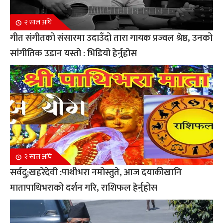
२ साल अघि
गीत संगीतको संसारमा उदाउँदो तारा गायक प्रज्वल श्रेष्ठ, उनको
सांगीतिक उडान यस्तो : भिडियो हेर्नुहोस
२ साल अघि
सर्वदु;खहरेदेवी :पाथीभरा नमोस्तुते, आज दयाकीखानि
मातापाथिभराको दर्शन गरि, राशिफल हेर्नुहोस