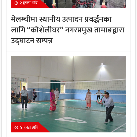
२ हफ्ता अघि
मेलम्चीमा स्थानीय उत्पादन प्रवर्द्धनका
लागि “कोशेलीघर” नगरप्रमुख तामाङद्वारा
उद्घाटन सम्पन्न
४ हफ्ता अघि