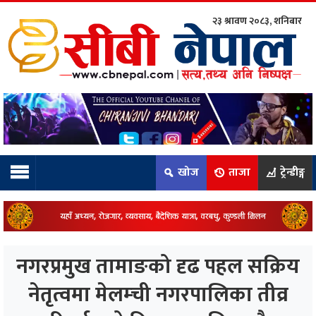
२३ श्रावण २०८३, शनिबार
ाम्रो टिम:
राष्ट्रिय
कुद
खोज
ताजा
ट्रेन्डीङ्ग
धि
ियो
नगरप्रमुख तामाङको दृढ पहल सक्रिय
ञ्जन
नेतृत्वमा मेलम्ची नगरपालिका तीव्र
नीति