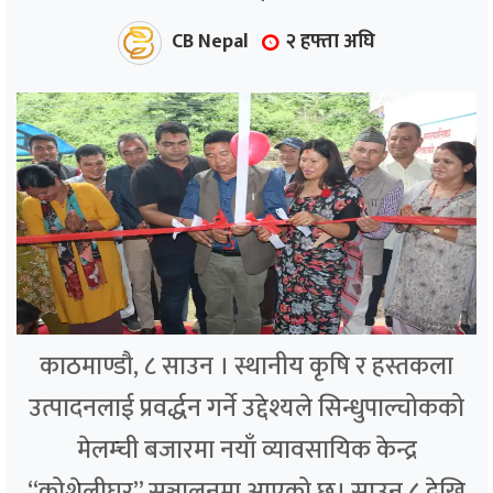
CB Nepal
२ हफ्ता अघि
काठमाण्डौ, ८ साउन । स्थानीय कृषि र हस्तकला
उत्पादनलाई प्रवर्द्धन गर्ने उद्देश्यले सिन्धुपाल्चोकको
मेलम्ची बजारमा नयाँ व्यावसायिक केन्द्र
“कोशेलीघर” सञ्चालनमा आएको छ। साउन ८ देखि