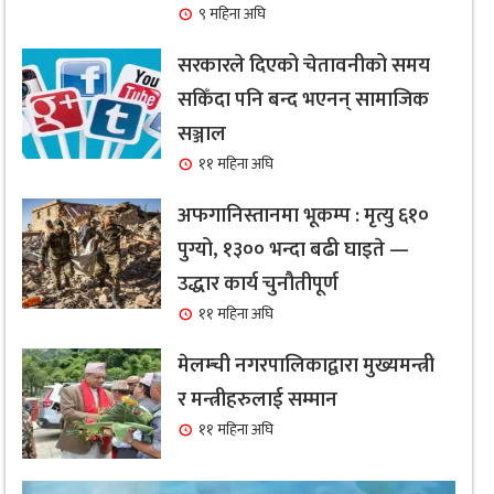
९ महिना अघि
सरकारले दिएको चेतावनीको समय
सकिँदा पनि बन्द भएनन् सामाजिक
सञ्जाल
११ महिना अघि
अफगानिस्तानमा भूकम्प : मृत्यु ६१०
पुग्यो, १३०० भन्दा बढी घाइते —
उद्धार कार्य चुनौतीपूर्ण
११ महिना अघि
मेलम्ची नगरपालिकाद्वारा मुख्यमन्त्री
र मन्त्रीहरुलाई सम्मान
११ महिना अघि