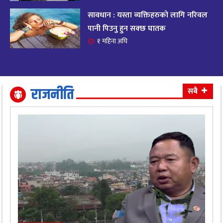
सावधान : यस्ता व्यक्तिहरुको लागि नरिवल
आजको राशिफल २०८२ भदाै ४ गते, बुधवार
१९
पानी पिउनु हुन सक्छ घातक
११ महिना अघि
१ महिना अघि
आजको राशिफल: अवसर र चुनौतीसँग दिन बित्नेछ,
२०
धैर्यले सफलता मिल्नेछ
११ महिना अघि
राजनीति
सबै