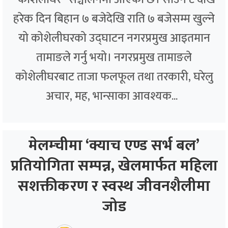
हरेक दिन बिहान ७ बजेदेखि राति ७ बजेसम्म खुल्ने
यो कोशेलीघरको उद्घाटन नगरप्रमुख आइतमान
तामाङले गर्नु भयो। नगरप्रमुख तामाङले
कोशेलीघरबाट ताजा फलफूल तथा तरकारी, घरेलु
अचार, मह, भान्साका आवश्यक...
मेलम्चीमा ‘क्याच एण्ड सर्भ बल’
प्रतियोगिता सम्पन्न, खेलमार्फत महिला
सशक्तीकरण र स्वस्थ जीवनशैलीमा
जोड