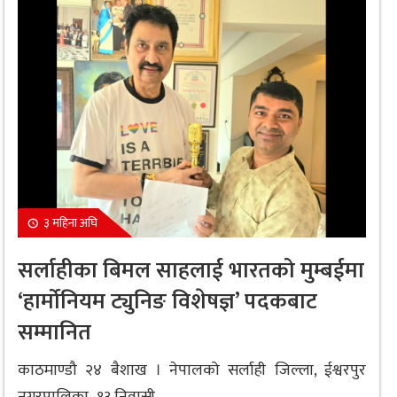
३ महिना अघि
सर्लाहीका बिमल साहलाई भारतको मुम्बईमा
‘हार्मोनियम ट्युनिङ विशेषज्ञ’ पदकबाट
सम्मानित
काठमाण्डौ २४ बैशाख । नेपालको सर्लाही जिल्ला, ईश्वरपुर
नगरपालिका–१३ निवासी...