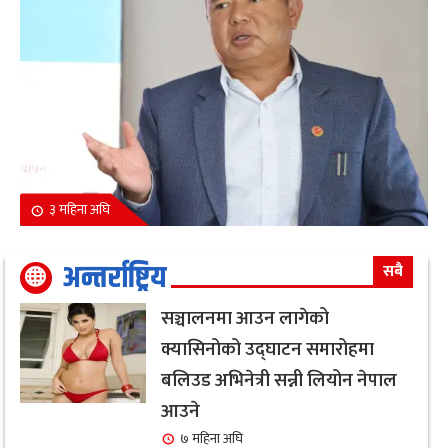
३ महिना अघि
अन्तर्राष्ट्रिय
सबै
सञ्चालनमा आउन लागेको
क्यासिनोको उद्घाटन समारोहमा
बलिउड अभिनेत्री सन्नी लियोन नेपाल
आउने
७ महिना अघि