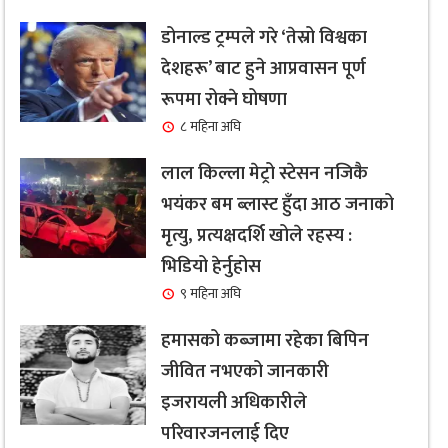
डोनाल्ड ट्रम्पले गरे ‘तेस्रो विश्वका
देशहरू’ बाट हुने आप्रवासन पूर्ण
रूपमा रोक्ने घोषणा
८ महिना अघि
लाल किल्ला मेट्रो स्टेसन नजिकै
भयंकर बम ब्लास्ट हुँदा आठ जनाको
मृत्यु, प्रत्यक्षदर्शि खोले रहस्य :
भिडियो हेर्नुहोस
९ महिना अघि
हमासको कब्जामा रहेका बिपिन
जीवित नभएको जानकारी
इजरायली अधिकारीले
परिवारजनलाई दिए