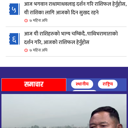
आज भगवान राधामाधवलाइ दर्शन गरि राशिफल हेर्नुहोस,
५
यी राशिका लागि आजको दिन सुखद रहने
७ महिना अघि
आज यी राशिहरुको भाग्य चम्किंदै..पाथिभरामाताको
६
दर्शन गरि, आजको राशिफल हेर्नुहोस
७ महिना अघि
शहरी विकासमन्त्री कुलमान घिसिङको समुपस्थितिमा
७
मेलम्ची खानेपानी आयोजनाको समस्या समाधान
८ महिना अघि
समाचार
स्थानीय
राष्ट्रिय
आज पाथिभारा माताको दर्शन गरि, दिनको सुरुवात गर्दै,
अन्तर्राष्ट्रिय
८
राशिफल हेर्नुहोस, यी रासिहरुको आज भाग्य उदय
९ महिना अघि
आज माताभगवती जगज्जननी पाथिभरादेवीको दर्शन गरि