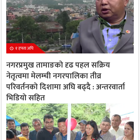
१ हफ्ता अघि
नगरप्रमुख तामाङको दृढ पहल सक्रिय
नेतृत्वमा मेलम्ची नगरपालिका तीव्र
परिवर्तनको दिशामा अघि बढ्दै : अन्तरवार्ता
भिडियो सहित