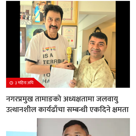
सम्मानित
३ महिना अघि
नगरप्रमुख तामाङको अध्यक्षतामा जलवायु
उत्थानशील कार्यढाँचा सम्बन्धी एकदिने क्षमता
अभिवृद्धि कार्यक्रम सम्पन्न