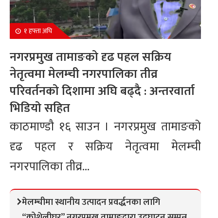
१ हफ्ता अघि
नगरप्रमुख तामाङको दृढ पहल सक्रिय
नेतृत्वमा मेलम्ची नगरपालिका तीव्र
परिवर्तनको दिशामा अघि बढ्दै : अन्तरवार्ता
भिडियो सहित
काठमाण्डौ १६ साउन । नगरप्रमुख तामाङको
दृढ पहल र सक्रिय नेतृत्वमा मेलम्ची
नगरपालिका तीव्र...
मेलम्चीमा स्थानीय उत्पादन प्रवर्द्धनका लागि
“कोशेलीघर” नगरप्रमुख तामाङद्वारा उद्घाटन सम्पन्न