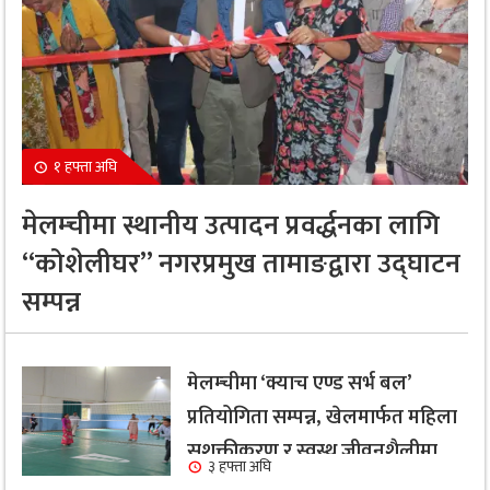
१ हफ्ता अघि
मेलम्चीमा स्थानीय उत्पादन प्रवर्द्धनका लागि
“कोशेलीघर” नगरप्रमुख तामाङद्वारा उद्घाटन
सम्पन्न
मेलम्चीमा ‘क्याच एण्ड सर्भ बल’
प्रतियोगिता सम्पन्न, खेलमार्फत महिला
सशक्तीकरण र स्वस्थ जीवनशैलीमा
३ हफ्ता अघि
जोड