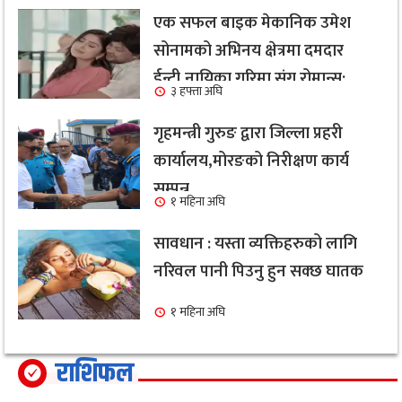
एक सफल बाइक मेकानिक उमेश
सोनामको अभिनय क्षेत्रमा दमदार
ईन्ट्री,नायिका गरिमा संग रोमान्स:
३ हफ्ता अघि
हेर्नुहोस भिडियो ।
गृहमन्त्री गुरुङ द्वारा जिल्ला प्रहरी
कार्यालय,मोरङको निरीक्षण कार्य
सम्पन्न
१ महिना अघि
सावधान : यस्ता व्यक्तिहरुको लागि
नरिवल पानी पिउनु हुन सक्छ घातक
१ महिना अघि
राशिफल