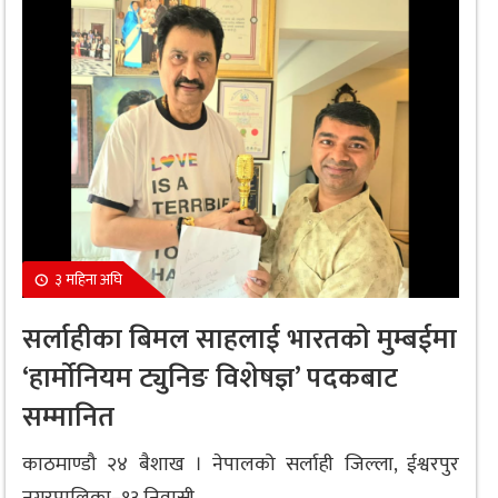
३ महिना अघि
सर्लाहीका बिमल साहलाई भारतको मुम्बईमा
‘हार्मोनियम ट्युनिङ विशेषज्ञ’ पदकबाट
सम्मानित
काठमाण्डौ २४ बैशाख । नेपालको सर्लाही जिल्ला, ईश्वरपुर
नगरपालिका–१३ निवासी...