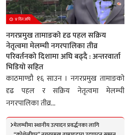
४ दिन अघि
नगरप्रमुख तामाङको दृढ पहल सक्रिय
नेतृत्वमा मेलम्ची नगरपालिका तीव्र
परिवर्तनको दिशामा अघि बढ्दै : अन्तरवार्ता
भिडियो सहित
काठमाण्डौ १६ साउन । नगरप्रमुख तामाङको
दृढ पहल र सक्रिय नेतृत्वमा मेलम्ची
नगरपालिका तीव्र...
मेलम्चीमा स्थानीय उत्पादन प्रवर्द्धनका लागि
“कोशेलीघर” नगरप्रमुख तामाङद्वारा उद्घाटन सम्पन्न