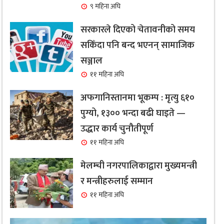
९ महिना अघि
सरकारले दिएको चेतावनीको समय
सकिँदा पनि बन्द भएनन् सामाजिक
सञ्जाल
११ महिना अघि
अफगानिस्तानमा भूकम्प : मृत्यु ६१०
पुग्यो, १३०० भन्दा बढी घाइते —
उद्धार कार्य चुनौतीपूर्ण
११ महिना अघि
मेलम्ची नगरपालिकाद्वारा मुख्यमन्त्री
र मन्त्रीहरुलाई सम्मान
११ महिना अघि