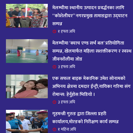
आज २०८२ साल भदौ १६ गते सोमबारको राशिफल
१४
मेलम्चीमा स्थानीय उत्पादन प्रवर्द्धनका लागि
११ महिना अघि
“कोशेलीघर” नगरप्रमुख तामाङद्वारा उद्घाटन
सम्पन्न
आजको राशिफल : २०८२ भदौ १२ गते बिहीवार, २८
१ हफ्ता अघि
१५
अगस्ट २०२५
मेलम्चीमा ‘क्याच एण्ड सर्भ बल’ प्रतियोगिता
११ महिना अघि
सम्पन्न, खेलमार्फत महिला सशक्तीकरण र स्वस्थ
जीवनशैलीमा जोड
आजको राशिफल – २०८२ साल भाद्र १० गते, मंगलबार
१६
३ हफ्ता अघि
११ महिना अघि
एक सफल बाइक मेकानिक उमेश सोनामको
आजको राशिफल – २०८२ साल भाद्र १० गते, मंगलबार
अभिनय क्षेत्रमा दमदार ईन्ट्री,नायिका गरिमा संग
१७
रोमान्स: हेर्नुहोस भिडियो ।
११ महिना अघि
३ हफ्ता अघि
आजको राशिफल : आइतवार, ८ भदौ २०८२ (२४ अगस्ट
गृहमन्त्री गुरुङ द्वारा जिल्ला प्रहरी
१८
२०२५)
कार्यालय,मोरङको निरीक्षण कार्य सम्पन्न
११ महिना अघि
१ महिना अघि