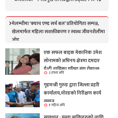
मेलम्चीमा ‘क्याच एण्ड सर्भ बल’ प्रतियोगिता सम्पन्न,
खेलमार्फत महिला सशक्तीकरण र स्वस्थ जीवनशैलीमा
जोड
एक सफल बाइक मेकानिक उमेश
सोनामको अभिनय क्षेत्रमा दमदार
ईन्ट्री,नायिका गरिमा संग रोमान्स:
३ हफ्ता अघि
हेर्नुहोस भिडियो ।
गृहमन्त्री गुरुङ द्वारा जिल्ला प्रहरी
कार्यालय,मोरङको निरीक्षण कार्य
सम्पन्न
१ महिना अघि
सावधान : यस्ता व्यक्तिहरुको लागि