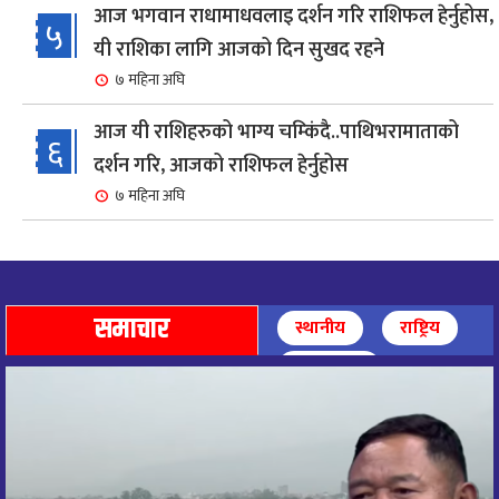
आज भगवान राधामाधवलाइ दर्शन गरि राशिफल हेर्नुहोस,
५
यी राशिका लागि आजको दिन सुखद रहने
७ महिना अघि
आज यी राशिहरुको भाग्य चम्किंदै..पाथिभरामाताको
६
दर्शन गरि, आजको राशिफल हेर्नुहोस
७ महिना अघि
शहरी विकासमन्त्री कुलमान घिसिङको समुपस्थितिमा
७
मेलम्ची खानेपानी आयोजनाको समस्या समाधान
८ महिना अघि
समाचार
स्थानीय
राष्ट्रिय
आज पाथिभारा माताको दर्शन गरि, दिनको सुरुवात गर्दै,
अन्तर्राष्ट्रिय
८
राशिफल हेर्नुहोस, यी रासिहरुको आज भाग्य उदय
९ महिना अघि
आज माताभगवती जगज्जननी पाथिभरादेवीको दर्शन गरि