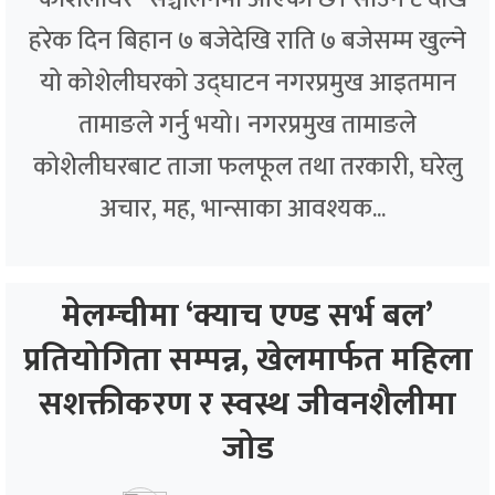
हरेक दिन बिहान ७ बजेदेखि राति ७ बजेसम्म खुल्ने
यो कोशेलीघरको उद्घाटन नगरप्रमुख आइतमान
तामाङले गर्नु भयो। नगरप्रमुख तामाङले
कोशेलीघरबाट ताजा फलफूल तथा तरकारी, घरेलु
अचार, मह, भान्साका आवश्यक...
मेलम्चीमा ‘क्याच एण्ड सर्भ बल’
प्रतियोगिता सम्पन्न, खेलमार्फत महिला
सशक्तीकरण र स्वस्थ जीवनशैलीमा
जोड