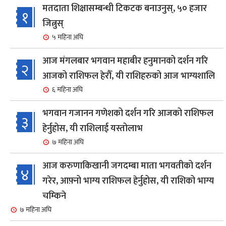
मतदाता शिक्षासम्बन्धी टिकटक बनाउनुस्, ५० हजार
१
जित्नुस्
५ महिना अघि
आज मंगलबार भगवान महाबीर हनुमानको दर्शन गरि
२
आजको राशिफल हेरौँ, यी राशिहरुको आज भाग्यशालि
६ महिना अघि
भगवान गजानन गणेशको दर्शन गरि आजको राशिफल
३
हेर्नुहोस, यी राशिलाई यस्तोलाभ
७ महिना अघि
आज करुणाकिखानी जगदम्बा माता भगवतीको दर्शन
४
गरेर, आफ़्नो भाग्य राशिफल हेर्नुहोस, यी राशिको भाग्य
चम्किने
७ महिना अघि