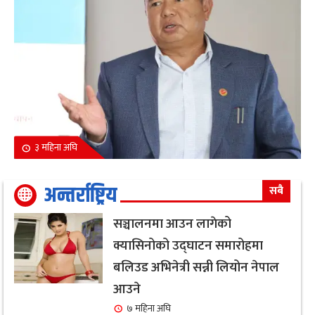
३ महिना अघि
अन्तर्राष्ट्रिय
सबै
सञ्चालनमा आउन लागेको
क्यासिनोको उद्घाटन समारोहमा
बलिउड अभिनेत्री सन्नी लियोन नेपाल
आउने
७ महिना अघि