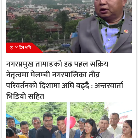
४ दिन अघि
नगरप्रमुख तामाङको दृढ पहल सक्रिय
नेतृत्वमा मेलम्ची नगरपालिका तीव्र
परिवर्तनको दिशामा अघि बढ्दै : अन्तरवार्ता
भिडियो सहित