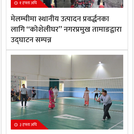
१ हफ्ता अघि
मेलम्चीमा स्थानीय उत्पादन प्रवर्द्धनका
लागि “कोशेलीघर” नगरप्रमुख तामाङद्वारा
उद्घाटन सम्पन्न
३ हफ्ता अघि