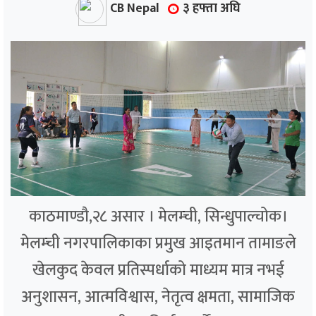
CB Nepal
३ हफ्ता अघि
काठमाण्डौ,२८ असार । मेलम्ची, सिन्धुपाल्चोक।
मेलम्ची नगरपालिकाका प्रमुख आइतमान तामाङले
खेलकुद केवल प्रतिस्पर्धाको माध्यम मात्र नभई
अनुशासन, आत्मविश्वास, नेतृत्व क्षमता, सामाजिक