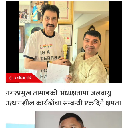
सम्मानित
३ महिना अघि
नगरप्रमुख तामाङको अध्यक्षतामा जलवायु
उत्थानशील कार्यढाँचा सम्बन्धी एकदिने क्षमता
अभिवृद्धि कार्यक्रम सम्पन्न