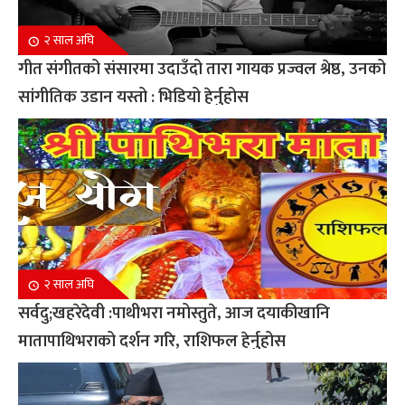
२ साल अघि
गीत संगीतको संसारमा उदाउँदो तारा गायक प्रज्वल श्रेष्ठ, उनको
सांगीतिक उडान यस्तो : भिडियो हेर्नुहोस
२ साल अघि
सर्वदु;खहरेदेवी :पाथीभरा नमोस्तुते, आज दयाकीखानि
मातापाथिभराको दर्शन गरि, राशिफल हेर्नुहोस