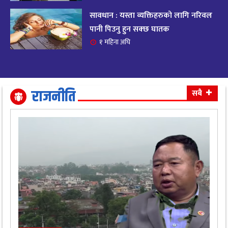
सावधान : यस्ता व्यक्तिहरुको लागि नरिवल
आजको राशिफल २०८२ भदाै ४ गते, बुधवार
१९
पानी पिउनु हुन सक्छ घातक
११ महिना अघि
१ महिना अघि
आजको राशिफल: अवसर र चुनौतीसँग दिन बित्नेछ,
२०
धैर्यले सफलता मिल्नेछ
११ महिना अघि
राजनीति
सबै