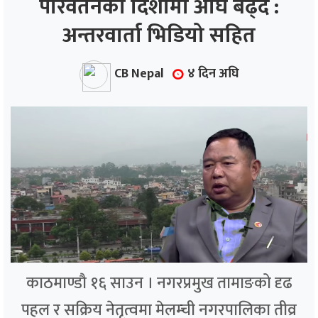
परिवर्तनको दिशामा अघि बढ्दै :
अन्तरवार्ता भिडियो सहित
ाज
्थ्य
CB Nepal
४ दिन अघि
काठमाण्डौ १६ साउन । नगरप्रमुख तामाङको दृढ
पहल र सक्रिय नेतृत्वमा मेलम्ची नगरपालिका तीव्र