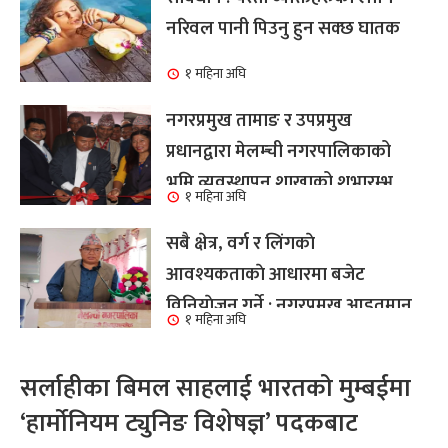
नरिवल पानी पिउनु हुन सक्छ घातक
१ महिना अघि
नगरप्रमुख तामाङ र उपप्रमुख
प्रधानद्वारा मेलम्ची नगरपालिकाको
भूमि व्यवस्थापन शाखाको शुभारम्भ
१ महिना अघि
कार्य सम्पन्न
सबै क्षेत्र, वर्ग र लिंगकाे
आवश्यकताकाे आधारमा बजेट
विनियाेजन गर्ने : नगरप्रमुख आइतमान
१ महिना अघि
तामाङ
सर्लाहीका बिमल साहलाई भारतको मुम्बईमा
‘हार्मोनियम ट्युनिङ विशेषज्ञ’ पदकबाट