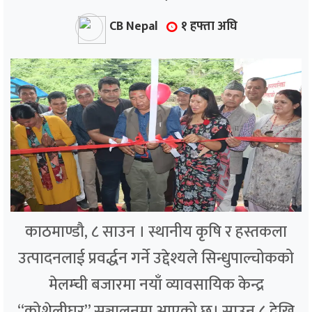
CB Nepal
१ हफ्ता अघि
काठमाण्डौ, ८ साउन । स्थानीय कृषि र हस्तकला
उत्पादनलाई प्रवर्द्धन गर्ने उद्देश्यले सिन्धुपाल्चोकको
मेलम्ची बजारमा नयाँ व्यावसायिक केन्द्र
“कोशेलीघर” सञ्चालनमा आएको छ। साउन ८ देखि