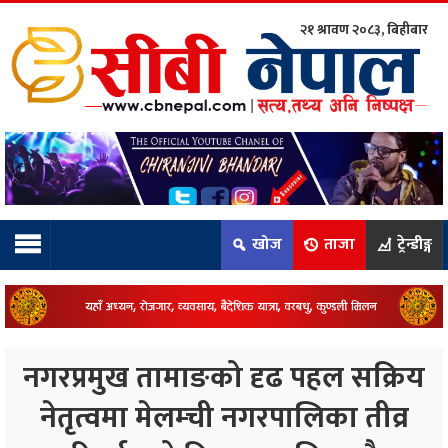
२१ श्रावण २०८३, बिहीबार
ाम्रो टिम:
राष्ट्रिय
कुद
खोज
ताजा
ट्रेन्डीङ्ग
धि
ियो
नगरप्रमुख तामाङको दृढ पहल सक्रिय
ञ्जन
नेतृत्वमा मेलम्ची नगरपालिका तीव्र
नीति