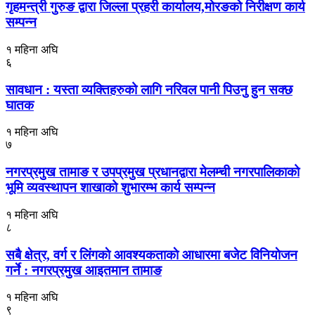
गृहमन्त्री गुरुङ द्वारा जिल्ला प्रहरी कार्यालय,मोरङको निरीक्षण कार्य
सम्पन्न
१ महिना अघि
६
सावधान : यस्ता व्यक्तिहरुको लागि नरिवल पानी पिउनु हुन सक्छ
घातक
१ महिना अघि
७
नगरप्रमुख तामाङ र उपप्रमुख प्रधानद्वारा मेलम्ची नगरपालिकाको
भूमि व्यवस्थापन शाखाको शुभारम्भ कार्य सम्पन्न
१ महिना अघि
८
सबै क्षेत्र, वर्ग र लिंगकाे आवश्यकताकाे आधारमा बजेट विनियाेजन
गर्ने : नगरप्रमुख आइतमान तामाङ
१ महिना अघि
९