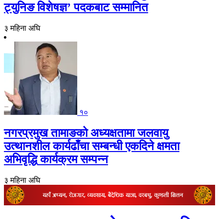
ट्युनिङ विशेषज्ञ’ पदकबाट सम्मानित
३ महिना अघि
१०
नगरप्रमुख तामाङको अध्यक्षतामा जलवायु
उत्थानशील कार्यढाँचा सम्बन्धी एकदिने क्षमता
अभिवृद्धि कार्यक्रम सम्पन्न
३ महिना अघि