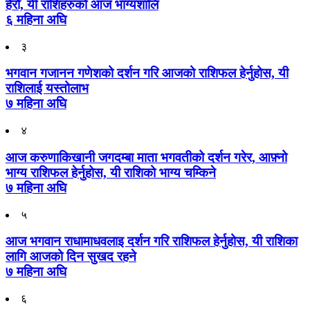
हेरौँ, यी राशिहरुको आज भाग्यशालि
६ महिना अघि
३
भगवान गजानन गणेशको दर्शन गरि आजको राशिफल हेर्नुहोस, यी
राशिलाई यस्तोलाभ
७ महिना अघि
४
आज करुणाकिखानी जगदम्बा माता भगवतीको दर्शन गरेर, आफ़्नो
भाग्य राशिफल हेर्नुहोस, यी राशिको भाग्य चम्किने
७ महिना अघि
५
आज भगवान राधामाधवलाइ दर्शन गरि राशिफल हेर्नुहोस, यी राशिका
लागि आजको दिन सुखद रहने
७ महिना अघि
६