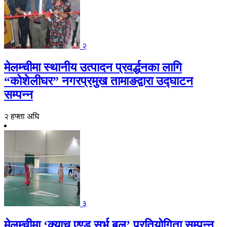
२
मेलम्चीमा स्थानीय उत्पादन प्रवर्द्धनका लागि
“कोशेलीघर” नगरप्रमुख तामाङद्वारा उद्घाटन
सम्पन्न
२ हफ्ता अघि
३
मेलम्चीमा ‘क्याच एण्ड सर्भ बल’ प्रतियोगिता सम्पन्न,