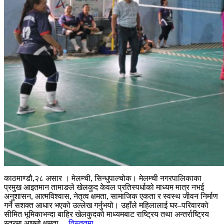
काठमाण्डौ,२८ असार । मेलम्ची, सिन्धुपाल्चोक। मेलम्ची नगरपालिकाका
प्रमुख आइतमान तामाङले खेलकुद केवल प्रतिस्पर्धाको माध्यम मात्र नभई
अनुशासन, आत्मविश्वास, नेतृत्व क्षमता, सामाजिक एकता र स्वस्थ जीवन निर्माण
गर्ने सशक्त आधार भएको उल्लेख गर्नुभयो। उहाँले महिलालाई घर–परिवारको
सीमित भूमिकाभन्दा बाहिर खेलकुदको माध्यमबाट राष्ट्रिय तथा अन्तर्राष्ट्रिय
स्तरमा आफ्नो क्षमता...
विस्तृतमा