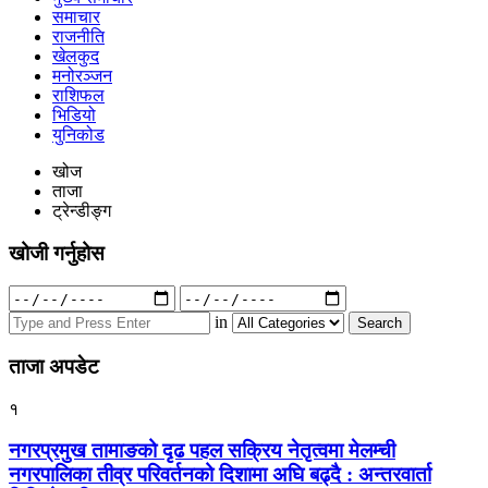
समाचार
राजनीति
खेलकुद
मनोरञ्जन
राशिफल
भिडियो
युनिकोड
खोज
ताजा
ट्रेन्डीङ्ग
खोजी गर्नुहोस
Search
for:
in
ताजा अपडेट
१
नगरप्रमुख तामाङको दृढ पहल सक्रिय नेतृत्वमा मेलम्ची
नगरपालिका तीव्र परिवर्तनको दिशामा अघि बढ्दै : अन्तरवार्ता