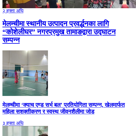
२ हफ्ता अघि
मेलम्चीमा स्थानीय उत्पादन प्रवर्द्धनका लागि
“कोशेलीघर” नगरप्रमुख तामाङद्वारा उद्घाटन
सम्पन्न
मेलम्चीमा ‘क्याच एण्ड सर्भ बल’ प्रतियोगिता सम्पन्न, खेलमार्फत
महिला सशक्तीकरण र स्वस्थ जीवनशैलीमा जोड
३ हफ्ता अघि