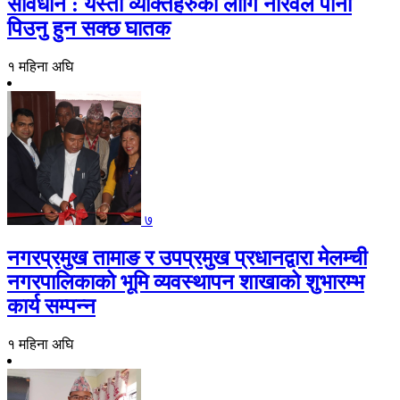
सावधान : यस्ता व्यक्तिहरुको लागि नरिवल पानी
पिउनु हुन सक्छ घातक
१ महिना अघि
७
नगरप्रमुख तामाङ र उपप्रमुख प्रधानद्वारा मेलम्ची
नगरपालिकाको भूमि व्यवस्थापन शाखाको शुभारम्भ
कार्य सम्पन्न
१ महिना अघि