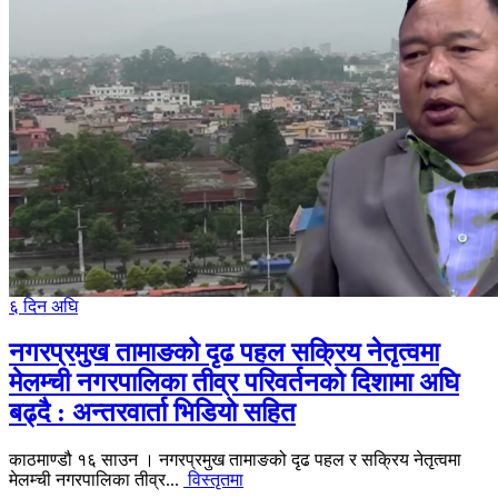
६ दिन अघि
नगरप्रमुख तामाङको दृढ पहल सक्रिय नेतृत्वमा
मेलम्ची नगरपालिका तीव्र परिवर्तनको दिशामा अघि
बढ्दै : अन्तरवार्ता भिडियो सहित
काठमाण्डौ १६ साउन । नगरप्रमुख तामाङको दृढ पहल र सक्रिय नेतृत्वमा
मेलम्ची नगरपालिका तीव्र...
विस्तृतमा