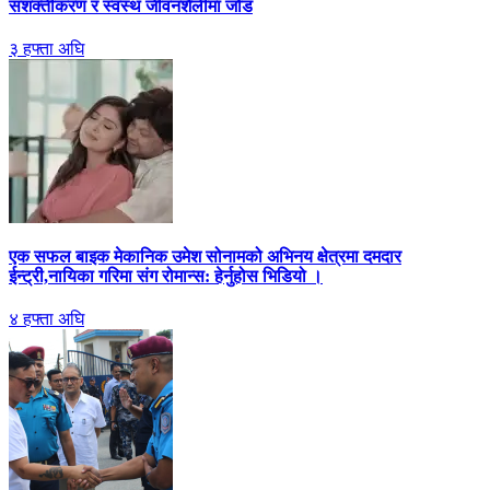
सशक्तीकरण र स्वस्थ जीवनशैलीमा जोड
३ हफ्ता अघि
एक सफल बाइक मेकानिक उमेश सोनामको अभिनय क्षेत्रमा दमदार
ईन्ट्री,नायिका गरिमा संग रोमान्स: हेर्नुहोस भिडियो ।
४ हफ्ता अघि