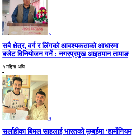
८
सबै क्षेत्र, वर्ग र लिंगकाे आवश्यकताकाे आधारमा
बजेट विनियाेजन गर्ने : नगरप्रमुख आइतमान तामाङ
१ महिना अघि
९
सर्लाहीका बिमल साहलाई भारतको मुम्बईमा ‘हार्मोनियम