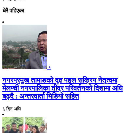
धेरै पढिएका
१
नगरप्रमुख तामाङको दृढ पहल सक्रिय नेतृत्वमा
मेलम्ची नगरपालिका तीव्र परिवर्तनको दिशामा अघि
बढ्दै : अन्तरवार्ता भिडियो सहित
६ दिन अघि