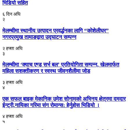
भिडियो सहित
६ दिन अघि
२
मेलम्चीमा स्थानीय उत्पादन प्रवर्द्धनका लागि “कोशेलीघर”
नगरप्रमुख तामाङद्वारा उद्घाटन सम्पन्न
२ हफ्ता अघि
३
मेलम्चीमा ‘क्याच एण्ड सर्भ बल’ प्रतियोगिता सम्पन्न, खेलमार्फत
महिला सशक्तीकरण र स्वस्थ जीवनशैलीमा जोड
३ हफ्ता अघि
४
एक सफल बाइक मेकानिक उमेश सोनामको अभिनय क्षेत्रमा दमदार
ईन्ट्री,नायिका गरिमा संग रोमान्स: हेर्नुहोस भिडियो ।
४ हफ्ता अघि
५