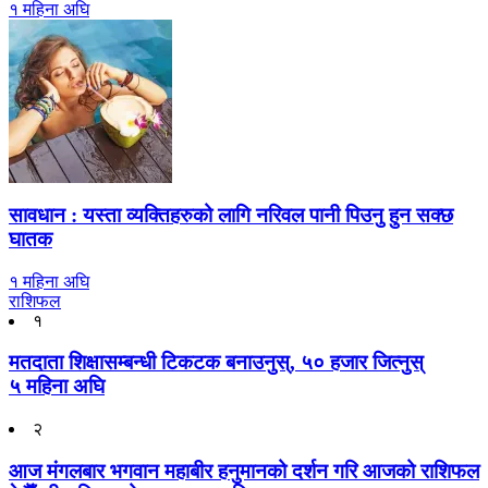
१ महिना अघि
सावधान : यस्ता व्यक्तिहरुको लागि नरिवल पानी पिउनु हुन सक्छ
घातक
१ महिना अघि
राशिफल
१
मतदाता शिक्षासम्बन्धी टिकटक बनाउनुस्, ५० हजार जित्नुस्
५ महिना अघि
२
आज मंगलबार भगवान महाबीर हनुमानको दर्शन गरि आजको राशिफल