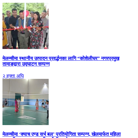
मेलम्चीमा स्थानीय उत्पादन प्रवर्द्धनका लागि “कोशेलीघर” नगरप्रमुख
तामाङद्वारा उद्घाटन सम्पन्न
२ हफ्ता अघि
मेलम्चीमा ‘क्याच एण्ड सर्भ बल’ प्रतियोगिता सम्पन्न, खेलमार्फत महिला