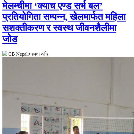
मेलम्चीमा ‘क्याच एण्ड सर्भ बल’
प्रतियोगिता सम्पन्न, खेलमार्फत महिला
सशक्तीकरण र स्वस्थ जीवनशैलीमा
जोड
CB Nepal
३ हफ्ता अघि