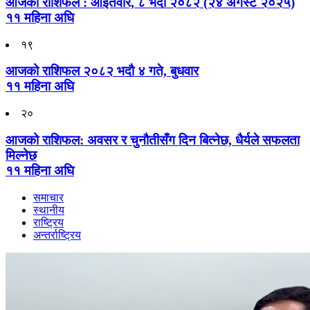
आजको राशिफल : आइतवार, ८ भदौ २०८२ (२४ अगस्ट २०२५)
११ महिना अघि
१९
आजको राशिफल २०८२ भदाै ४ गते, बुधवार
११ महिना अघि
२०
आजको राशिफल: अवसर र चुनौतीसँग दिन बित्नेछ, धैर्यले सफलता
मिल्नेछ
११ महिना अघि
समाचार
स्थानीय
राष्ट्रिय
अन्तर्राष्ट्रिय