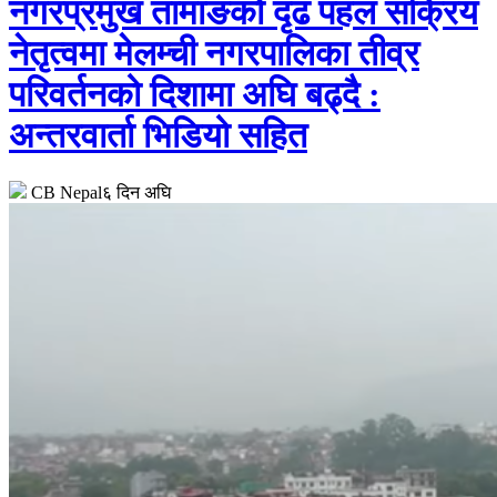
नगरप्रमुख तामाङको दृढ पहल सक्रिय
नेतृत्वमा मेलम्ची नगरपालिका तीव्र
परिवर्तनको दिशामा अघि बढ्दै :
अन्तरवार्ता भिडियो सहित
CB Nepal
६ दिन अघि