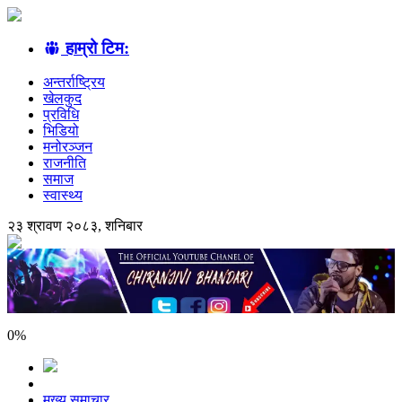
हाम्रो टिम:
अन्तर्राष्ट्रिय
खेलकुद
प्रविधि
भिडियो
मनोरञ्जन
राजनीति
समाज
स्वास्थ्य
२३ श्रावण २०८३, शनिबार
0
%
मुख्य समाचार