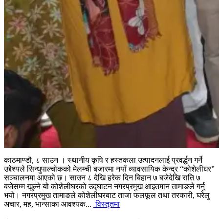
काठमाण्डौ, ८ साउन । स्थानीय कृषि र हस्तकला उत्पादनलाई प्रवर्द्धन गर्ने
उद्देश्यले सिन्धुपाल्चोकको मेलम्ची बजारमा नयाँ व्यावसायिक केन्द्र “कोशेलीघर”
सञ्चालनमा आएको छ। साउन ८ देखि हरेक दिन बिहान ७ बजेदेखि राति ७
बजेसम्म खुल्ने यो कोशेलीघरको उद्घाटन नगरप्रमुख आइतमान तामाङले गर्नु
भयो। नगरप्रमुख तामाङले कोशेलीघरबाट ताजा फलफूल तथा तरकारी, घरेलु
अचार, मह, भान्साका आवश्यक...
विस्तृतमा