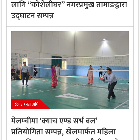
लागि “कोशेलीघर” नगरप्रमुख तामाङद्वारा
उद्घाटन सम्पन्न
३ हफ्ता अघि
मेलम्चीमा ‘क्याच एण्ड सर्भ बल’
प्रतियोगिता सम्पन्न, खेलमार्फत महिला