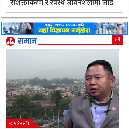
सशक्तीकरण र स्वस्थ जीवनशैलीमा जोड
समाज
सबै
५ दिन अघि