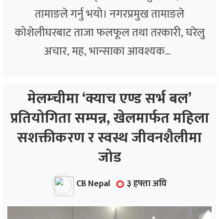
तामाङले गर्नु भयो। नगरप्रमुख तामाङले
कोशेलीघरबाट ताजा फलफूल तथा तरकारी, घरेलु
अचार, मह, भान्साका आवश्यक...
मेलम्चीमा ‘क्याच एण्ड सर्भ बल’
प्रतियोगिता सम्पन्न, खेलमार्फत महिला
सशक्तीकरण र स्वस्थ जीवनशैलीमा
जोड
CB Nepal
३ हफ्ता अघि