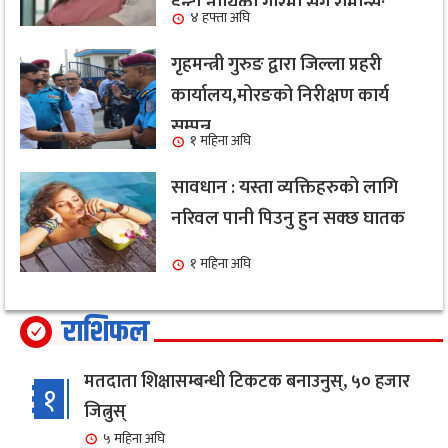
ईन्ट्री,नायिका गरिमा संग रोमान्स:
४ हफ्ता अघि
हेर्नुहोस भिडियो ।
गृहमन्त्री गुरुङ द्वारा जिल्ला प्रहरी
कार्यालय,मोरङको निरीक्षण कार्य
सम्पन्न
१ महिना अघि
सावधान : यस्ता व्यक्तिहरुको लागि
नरिवल पानी पिउनु हुन सक्छ घातक
१ महिना अघि
राशिफल
मतदाता शिक्षासम्बन्धी टिकटक बनाउनुस्, ५० हजार
१
जित्नुस्
५ महिना अघि