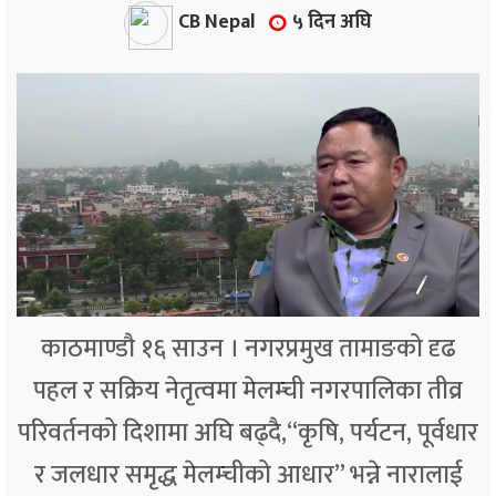
्थ्य
CB Nepal
५ दिन अघि
काठमाण्डौ १६ साउन । नगरप्रमुख तामाङको दृढ
पहल र सक्रिय नेतृत्वमा मेलम्ची नगरपालिका तीव्र
परिवर्तनको दिशामा अघि बढ्दै,“कृषि, पर्यटन, पूर्वधार
र जलधार समृद्ध मेलम्चीको आधार” भन्ने नारालाई