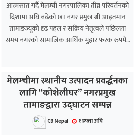
आत्मसात गर्दै मेलम्ची नगरपालिका तीव्र परिवर्तनको
दिशामा अघि बढेको छ। नगर प्रमुख श्री आइतमान
तामाङज्यूको दृढ पहल र सक्रिय नेतृत्वले पछिल्ला
समय नगरको सामाजिक आर्थिक मुहार फरक रुपमै...
मेलम्चीमा स्थानीय उत्पादन प्रवर्द्धनका
लागि “कोशेलीघर” नगरप्रमुख
तामाङद्वारा उद्घाटन सम्पन्न
CB Nepal
१ हफ्ता अघि