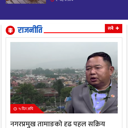
आजको राशिफल: अवसर र चुनौतीसँग दिन बित्नेछ,
२०
धैर्यले सफलता मिल्नेछ
११ महिना अघि
राजनीति
सबै
५ दिन अघि
नगरप्रमुख तामाङको दृढ पहल सक्रिय