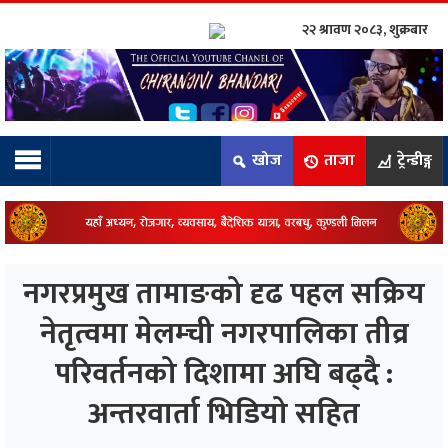
२२ श्रावण २०८३, शुक्रबार
ाम्रो टिम:
राष्ट्रिय
खोज
ताजा
ट्रेन्डीङ्ग
कुद
धि
ियो
नगरप्रमुख तामाङको दृढ पहल सक्रिय
ञ्जन
नेतृत्वमा मेलम्ची नगरपालिका तीव्र
परिवर्तनको दिशामा अघि बढ्दै :
नीति
अन्तरवार्ता भिडियो सहित
ाज