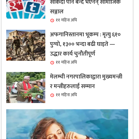
सकिँदा पनि बन्द भएनन् सामाजिक
सञ्जाल
११ महिना अघि
अफगानिस्तानमा भूकम्प : मृत्यु ६१०
पुग्यो, १३०० भन्दा बढी घाइते —
उद्धार कार्य चुनौतीपूर्ण
११ महिना अघि
मेलम्ची नगरपालिकाद्वारा मुख्यमन्त्री
र मन्त्रीहरुलाई सम्मान
११ महिना अघि