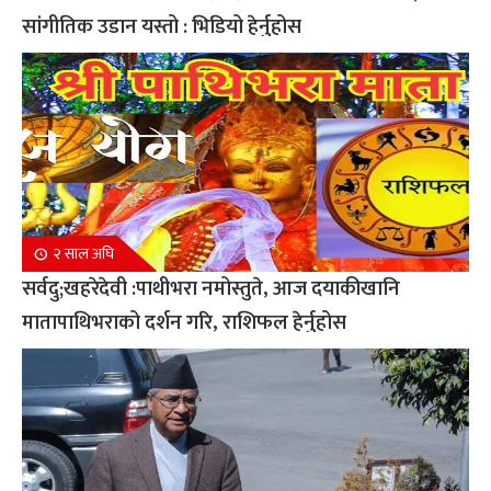
सांगीतिक उडान यस्तो : भिडियो हेर्नुहोस
२ साल अघि
सर्वदु;खहरेदेवी :पाथीभरा नमोस्तुते, आज दयाकीखानि
मातापाथिभराको दर्शन गरि, राशिफल हेर्नुहोस