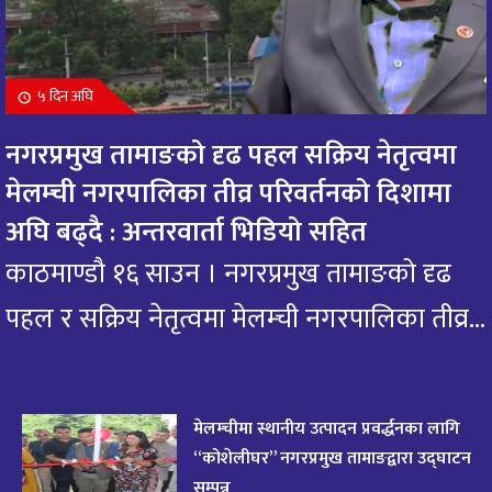
बुधबार देख्ने बित्तिकै भगवान राधामाधावको दर्शन गरि
१०
आजको राशिफल हेर्नुहोस : यी राशिको भाग्य यस्तो
१0 महिना अघि
५ दिन अघि
आज मंगलबार भगवान गजानन गणेशको दर्शन गरि
११
नगरप्रमुख तामाङको दृढ पहल सक्रिय नेतृत्वमा
आजको राशिफल हेर्नुहोस: यी राशिलाई एकदम शुभ
१0 महिना अघि
मेलम्ची नगरपालिका तीव्र परिवर्तनको दिशामा
अघि बढ्दै : अन्तरवार्ता भिडियो सहित
आजको राशिफल : २० भाद्र २०८२, शुक्रबार
१२
११ महिना अघि
काठमाण्डौ १६ साउन । नगरप्रमुख तामाङको दृढ
पहल र सक्रिय नेतृत्वमा मेलम्ची नगरपालिका तीव्र...
आजको राशिफल – १९ भाद्र २०८२, बिहीवार
१३
११ महिना अघि
आज २०८२ साल भदौ १६ गते सोमबारको राशिफल
१४
मेलम्चीमा स्थानीय उत्पादन प्रवर्द्धनका लागि
११ महिना अघि
“कोशेलीघर” नगरप्रमुख तामाङद्वारा उद्घाटन
सम्पन्न