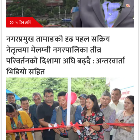
५ दिन अघि
नगरप्रमुख तामाङको दृढ पहल सक्रिय
नेतृत्वमा मेलम्ची नगरपालिका तीव्र
परिवर्तनको दिशामा अघि बढ्दै : अन्तरवार्ता
भिडियो सहित