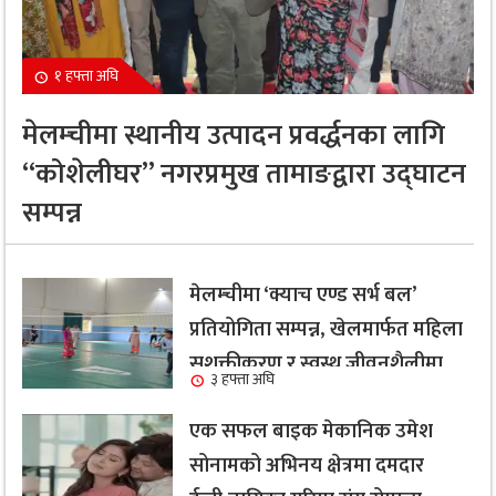
१ हफ्ता अघि
मेलम्चीमा स्थानीय उत्पादन प्रवर्द्धनका लागि
“कोशेलीघर” नगरप्रमुख तामाङद्वारा उद्घाटन
सम्पन्न
मेलम्चीमा ‘क्याच एण्ड सर्भ बल’
प्रतियोगिता सम्पन्न, खेलमार्फत महिला
सशक्तीकरण र स्वस्थ जीवनशैलीमा
३ हफ्ता अघि
जोड
एक सफल बाइक मेकानिक उमेश
सोनामको अभिनय क्षेत्रमा दमदार