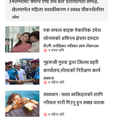
मेलम्चीमा ‘क्याच एण्ड सर्भ बल’ प्रतियोगिता सम्पन्न,
खेलमार्फत महिला सशक्तीकरण र स्वस्थ जीवनशैलीमा
जोड
एक सफल बाइक मेकानिक उमेश
सोनामको अभिनय क्षेत्रमा दमदार
ईन्ट्री,नायिका गरिमा संग रोमान्स:
४ हफ्ता अघि
हेर्नुहोस भिडियो ।
गृहमन्त्री गुरुङ द्वारा जिल्ला प्रहरी
कार्यालय,मोरङको निरीक्षण कार्य
सम्पन्न
१ महिना अघि
सावधान : यस्ता व्यक्तिहरुको लागि
नरिवल पानी पिउनु हुन सक्छ घातक
१ महिना अघि