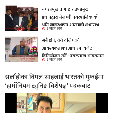
नगरप्रमुख तामाङ र उपप्रमुख
प्रधानद्वारा मेलम्ची नगरपालिकाको
भूमि व्यवस्थापन शाखाको शुभारम्भ
१ महिना अघि
कार्य सम्पन्न
सबै क्षेत्र, वर्ग र लिंगकाे
आवश्यकताकाे आधारमा बजेट
विनियाेजन गर्ने : नगरप्रमुख आइतमान
१ महिना अघि
तामाङ
सर्लाहीका बिमल साहलाई भारतको मुम्बईमा
‘हार्मोनियम ट्युनिङ विशेषज्ञ’ पदकबाट
सम्मानित