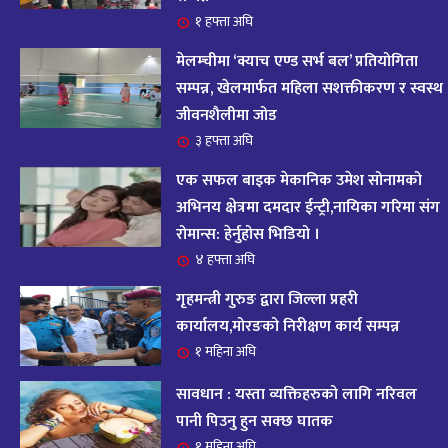
आजको राशिफल : २०८२ भदौ १२ गते बिहीवार, २८
१ हफ्ता अघि
१५
अगस्ट २०२५
मेलम्चीमा ‘क्याच एण्ड सर्भ बल’ प्रतियोगिता
११ महिना अघि
सम्पन्न, खेलमार्फत महिला सशक्तीकरण र स्वस्थ
जीवनशैलीमा जोड
आजको राशिफल – २०८२ साल भाद्र १० गते, मंगलबार
१६
३ हफ्ता अघि
११ महिना अघि
एक सफल बाइक मेकानिक उमेश सोनामको
आजको राशिफल – २०८२ साल भाद्र १० गते, मंगलबार
अभिनय क्षेत्रमा दमदार ईन्ट्री,नायिका गरिमा संग
१७
रोमान्स: हेर्नुहोस भिडियो ।
११ महिना अघि
४ हफ्ता अघि
आजको राशिफल : आइतवार, ८ भदौ २०८२ (२४ अगस्ट
गृहमन्त्री गुरुङ द्वारा जिल्ला प्रहरी
१८
२०२५)
कार्यालय,मोरङको निरीक्षण कार्य सम्पन्न
११ महिना अघि
१ महिना अघि
सावधान : यस्ता व्यक्तिहरुको लागि नरिवल
आजको राशिफल २०८२ भदाै ४ गते, बुधवार
१९
पानी पिउनु हुन सक्छ घातक
११ महिना अघि
१ महिना अघि