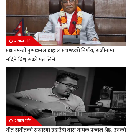
२ साल अघि
प्रधानमन्त्री पुष्पकमल दाहाल प्रचण्डको निर्णय, राजीनामा
नदिने विश्वासको मत लिने
२ साल अघि
गीत संगीतको संसारमा उदाउँदो तारा गायक प्रज्वल श्रेष्ठ, उनको