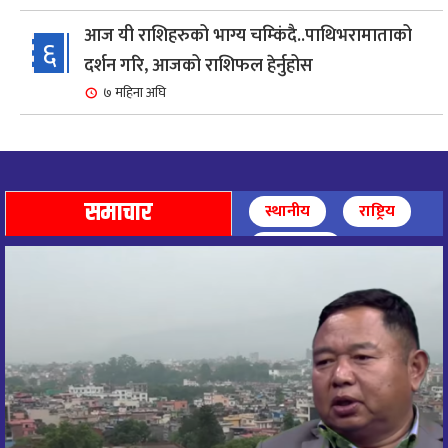
आज यी राशिहरुको भाग्य चम्किंदै..पाथिभरामाताको
६
दर्शन गरि, आजको राशिफल हेर्नुहोस
७ महिना अघि
शहरी विकासमन्त्री कुलमान घिसिङको समुपस्थितिमा
७
मेलम्ची खानेपानी आयोजनाको समस्या समाधान
८ महिना अघि
समाचार
स्थानीय
राष्ट्रिय
आज पाथिभारा माताको दर्शन गरि, दिनको सुरुवात गर्दै,
अन्तर्राष्ट्रिय
८
राशिफल हेर्नुहोस, यी रासिहरुको आज भाग्य उदय
९ महिना अघि
आज माताभगवती जगज्जननी पाथिभरादेवीको दर्शन गरि
९
राशिफल हेरौं, यी राशिका लागि आज भाग्य चम्किने ।
९ महिना अघि