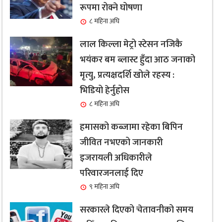
रूपमा रोक्ने घोषणा
८ महिना अघि
लाल किल्ला मेट्रो स्टेसन नजिकै
भयंकर बम ब्लास्ट हुँदा आठ जनाको
मृत्यु, प्रत्यक्षदर्शि खोले रहस्य :
भिडियो हेर्नुहोस
८ महिना अघि
हमासको कब्जामा रहेका बिपिन
जीवित नभएको जानकारी
इजरायली अधिकारीले
परिवारजनलाई दिए
९ महिना अघि
सरकारले दिएको चेतावनीको समय