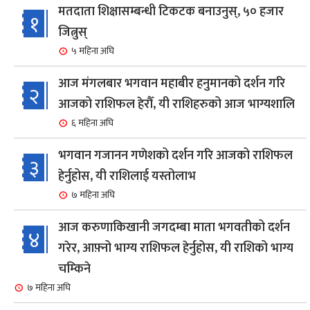
मतदाता शिक्षासम्बन्धी टिकटक बनाउनुस्, ५० हजार
१
जित्नुस्
५ महिना अघि
आज मंगलबार भगवान महाबीर हनुमानको दर्शन गरि
२
आजको राशिफल हेरौँ, यी राशिहरुको आज भाग्यशालि
६ महिना अघि
भगवान गजानन गणेशको दर्शन गरि आजको राशिफल
३
हेर्नुहोस, यी राशिलाई यस्तोलाभ
७ महिना अघि
आज करुणाकिखानी जगदम्बा माता भगवतीको दर्शन
४
गरेर, आफ़्नो भाग्य राशिफल हेर्नुहोस, यी राशिको भाग्य
चम्किने
७ महिना अघि