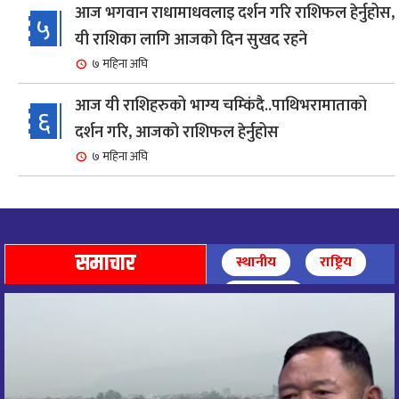
आज भगवान राधामाधवलाइ दर्शन गरि राशिफल हेर्नुहोस,
५
यी राशिका लागि आजको दिन सुखद रहने
७ महिना अघि
आज यी राशिहरुको भाग्य चम्किंदै..पाथिभरामाताको
६
दर्शन गरि, आजको राशिफल हेर्नुहोस
७ महिना अघि
शहरी विकासमन्त्री कुलमान घिसिङको समुपस्थितिमा
७
मेलम्ची खानेपानी आयोजनाको समस्या समाधान
८ महिना अघि
समाचार
स्थानीय
राष्ट्रिय
आज पाथिभारा माताको दर्शन गरि, दिनको सुरुवात गर्दै,
अन्तर्राष्ट्रिय
८
राशिफल हेर्नुहोस, यी रासिहरुको आज भाग्य उदय
९ महिना अघि
आज माताभगवती जगज्जननी पाथिभरादेवीको दर्शन गरि