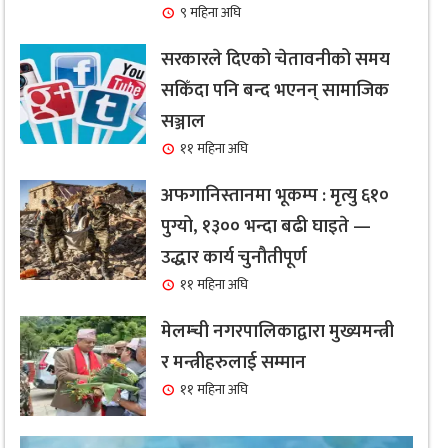
९ महिना अघि
सरकारले दिएको चेतावनीको समय
सकिँदा पनि बन्द भएनन् सामाजिक
सञ्जाल
११ महिना अघि
अफगानिस्तानमा भूकम्प : मृत्यु ६१०
पुग्यो, १३०० भन्दा बढी घाइते —
उद्धार कार्य चुनौतीपूर्ण
११ महिना अघि
मेलम्ची नगरपालिकाद्वारा मुख्यमन्त्री
र मन्त्रीहरुलाई सम्मान
११ महिना अघि