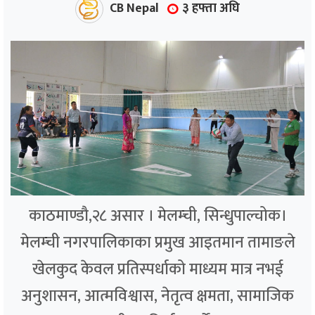
CB Nepal
३ हफ्ता अघि
काठमाण्डौ,२८ असार । मेलम्ची, सिन्धुपाल्चोक।
मेलम्ची नगरपालिकाका प्रमुख आइतमान तामाङले
खेलकुद केवल प्रतिस्पर्धाको माध्यम मात्र नभई
अनुशासन, आत्मविश्वास, नेतृत्व क्षमता, सामाजिक