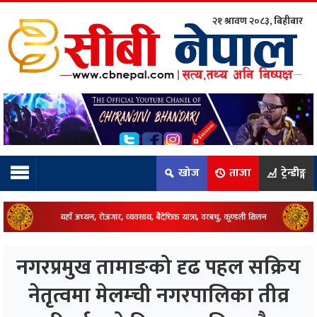
२१ श्रावण २०८३, बिहीबार
ाम्रो टिम:
राष्ट्रिय
कुद
खोज
ताजा
ट्रेन्डीङ्ग
धि
ियो
नगरप्रमुख तामाङको दृढ पहल सक्रिय
ञ्जन
नेतृत्वमा मेलम्ची नगरपालिका तीव्र
नीति