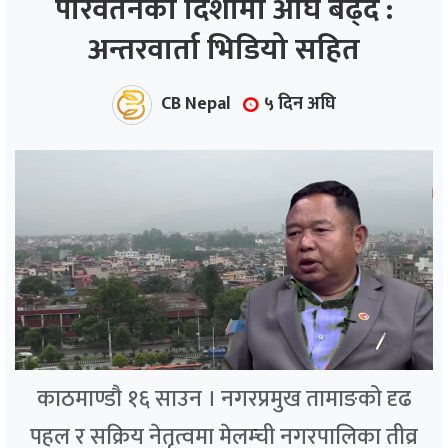
परिवर्तनको दिशामा अघि बढ्दै :
अन्तरवार्ता भिडियो सहित
ाज
्थ्य
CB Nepal
५ दिन अघि
काठमाण्डौ १६ साउन । नगरप्रमुख तामाङको दृढ
पहल र सक्रिय नेतृत्वमा मेलम्ची नगरपालिका तीव्र