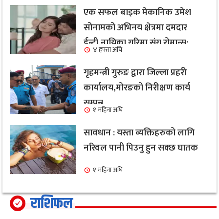
एक सफल बाइक मेकानिक उमेश
सोनामको अभिनय क्षेत्रमा दमदार
ईन्ट्री,नायिका गरिमा संग रोमान्स:
४ हफ्ता अघि
हेर्नुहोस भिडियो ।
गृहमन्त्री गुरुङ द्वारा जिल्ला प्रहरी
कार्यालय,मोरङको निरीक्षण कार्य
सम्पन्न
१ महिना अघि
सावधान : यस्ता व्यक्तिहरुको लागि
नरिवल पानी पिउनु हुन सक्छ घातक
१ महिना अघि
राशिफल