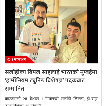
३ महिना अघि
सर्लाहीका बिमल साहलाई भारतको मुम्बईमा
‘हार्मोनियम ट्युनिङ विशेषज्ञ’ पदकबाट
सम्मानित
काठमाण्डौ २४ बैशाख । नेपालको सर्लाही जिल्ला, ईश्वरपुर
नगरपालिका–१३ निवासी...