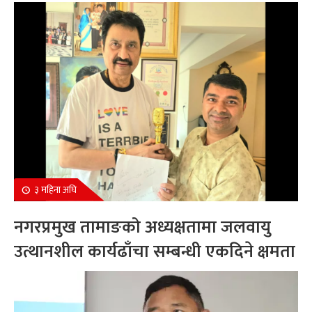
सम्मानित
३ महिना अघि
नगरप्रमुख तामाङको अध्यक्षतामा जलवायु
उत्थानशील कार्यढाँचा सम्बन्धी एकदिने क्षमता
अभिवृद्धि कार्यक्रम सम्पन्न