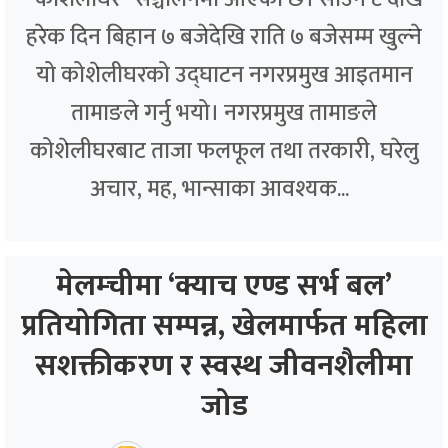
हरेक दिन बिहान ७ बजेदेखि राति ७ बजेसम्म खुल्ने
यो कोशेलीघरको उद्घाटन नगरप्रमुख आइतमान
तामाङले गर्नु भयो। नगरप्रमुख तामाङले
कोशेलीघरबाट ताजा फलफूल तथा तरकारी, घरेलु
अचार, मह, भान्साका आवश्यक...
मेलम्चीमा ‘क्याच एण्ड सर्भ बल’
प्रतियोगिता सम्पन्न, खेलमार्फत महिला
सशक्तीकरण र स्वस्थ जीवनशैलीमा
जोड