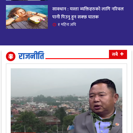
सावधान : यस्ता व्यक्तिहरुको लागि नरिवल
आजको राशिफल २०८२ भदाै ४ गते, बुधवार
१९
पानी पिउनु हुन सक्छ घातक
११ महिना अघि
१ महिना अघि
आजको राशिफल: अवसर र चुनौतीसँग दिन बित्नेछ,
२०
धैर्यले सफलता मिल्नेछ
११ महिना अघि
राजनीति
सबै