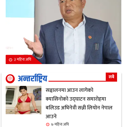
३ महिना अघि
अन्तर्राष्ट्रिय
सबै
सञ्चालनमा आउन लागेको
क्यासिनोको उद्घाटन समारोहमा
बलिउड अभिनेत्री सन्नी लियोन नेपाल
आउने
७ महिना अघि