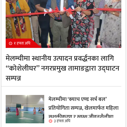
१ हफ्ता अघि
मेलम्चीमा स्थानीय उत्पादन प्रवर्द्धनका लागि
“कोशेलीघर” नगरप्रमुख तामाङद्वारा उद्घाटन
सम्पन्न
मेलम्चीमा ‘क्याच एण्ड सर्भ बल’
प्रतियोगिता सम्पन्न, खेलमार्फत महिला
सशक्तीकरण र स्वस्थ जीवनशैलीमा
३ हफ्ता अघि
जोड