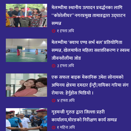
आज २०८२ साल भदौ १६ गते सोमबारको राशिफल
१४
मेलम्चीमा स्थानीय उत्पादन प्रवर्द्धनका लागि
११ महिना अघि
“कोशेलीघर” नगरप्रमुख तामाङद्वारा उद्घाटन
सम्पन्न
आजको राशिफल : २०८२ भदौ १२ गते बिहीवार, २८
१ हफ्ता अघि
१५
अगस्ट २०२५
मेलम्चीमा ‘क्याच एण्ड सर्भ बल’ प्रतियोगिता
११ महिना अघि
सम्पन्न, खेलमार्फत महिला सशक्तीकरण र स्वस्थ
जीवनशैलीमा जोड
आजको राशिफल – २०८२ साल भाद्र १० गते, मंगलबार
१६
३ हफ्ता अघि
११ महिना अघि
एक सफल बाइक मेकानिक उमेश सोनामको
आजको राशिफल – २०८२ साल भाद्र १० गते, मंगलबार
अभिनय क्षेत्रमा दमदार ईन्ट्री,नायिका गरिमा संग
१७
रोमान्स: हेर्नुहोस भिडियो ।
११ महिना अघि
४ हफ्ता अघि
आजको राशिफल : आइतवार, ८ भदौ २०८२ (२४ अगस्ट
गृहमन्त्री गुरुङ द्वारा जिल्ला प्रहरी
१८
२०२५)
कार्यालय,मोरङको निरीक्षण कार्य सम्पन्न
११ महिना अघि
१ महिना अघि