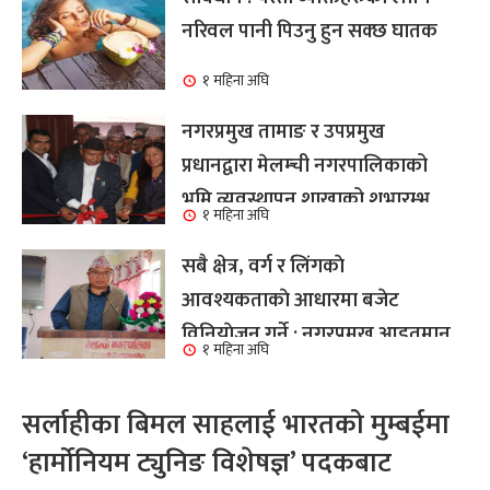
नरिवल पानी पिउनु हुन सक्छ घातक
१ महिना अघि
नगरप्रमुख तामाङ र उपप्रमुख
प्रधानद्वारा मेलम्ची नगरपालिकाको
भूमि व्यवस्थापन शाखाको शुभारम्भ
१ महिना अघि
कार्य सम्पन्न
सबै क्षेत्र, वर्ग र लिंगकाे
आवश्यकताकाे आधारमा बजेट
विनियाेजन गर्ने : नगरप्रमुख आइतमान
१ महिना अघि
तामाङ
सर्लाहीका बिमल साहलाई भारतको मुम्बईमा
‘हार्मोनियम ट्युनिङ विशेषज्ञ’ पदकबाट