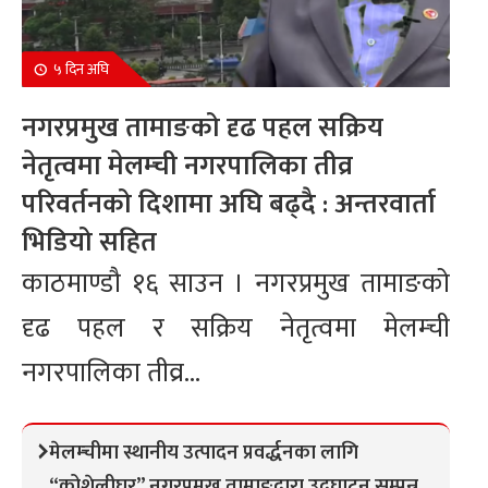
५ दिन अघि
नगरप्रमुख तामाङको दृढ पहल सक्रिय
नेतृत्वमा मेलम्ची नगरपालिका तीव्र
परिवर्तनको दिशामा अघि बढ्दै : अन्तरवार्ता
भिडियो सहित
काठमाण्डौ १६ साउन । नगरप्रमुख तामाङको
दृढ पहल र सक्रिय नेतृत्वमा मेलम्ची
नगरपालिका तीव्र...
मेलम्चीमा स्थानीय उत्पादन प्रवर्द्धनका लागि
“कोशेलीघर” नगरप्रमुख तामाङद्वारा उद्घाटन सम्पन्न