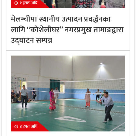
१ हफ्ता अघि
मेलम्चीमा स्थानीय उत्पादन प्रवर्द्धनका
लागि “कोशेलीघर” नगरप्रमुख तामाङद्वारा
उद्घाटन सम्पन्न
३ हफ्ता अघि