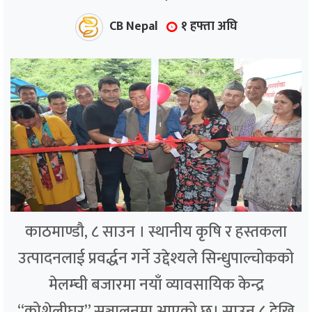
CB Nepal
१ हफ्ता अघि
काठमाण्डौ, ८ साउन । स्थानीय कृषि र हस्तकला
उत्पादनलाई प्रवर्द्धन गर्ने उद्देश्यले सिन्धुपाल्चोकको
मेलम्ची बजारमा नयाँ व्यावसायिक केन्द्र
“कोशेलीघर” सञ्चालनमा आएको छ। साउन ८ देखि