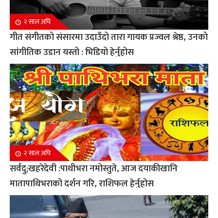
२ साल अघि
गीत संगीतको संसारमा उदाउँदो तारा गायक प्रज्वल श्रेष्ठ, उनको
सांगीतिक उडान यस्तो : भिडियो हेर्नुहोस
२ साल अघि
सर्वदु;खहरेदेवी :पाथीभरा नमोस्तुते, आज दयाकीखानि
मातापाथिभराको दर्शन गरि, राशिफल हेर्नुहोस