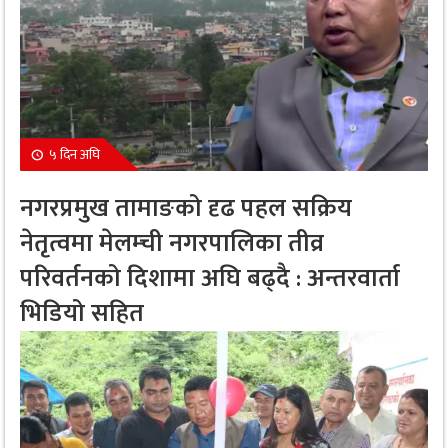
५ दिन अघि
नगरप्रमुख तामाङको दृढ पहल सक्रिय
नेतृत्वमा मेलम्ची नगरपालिका तीव्र
परिवर्तनको दिशामा अघि बढ्दै : अन्तरवार्ता
भिडियो सहित