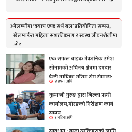
मेलम्चीमा ‘क्याच एण्ड सर्भ बल’ प्रतियोगिता सम्पन्न,
खेलमार्फत महिला सशक्तीकरण र स्वस्थ जीवनशैलीमा
जोड
एक सफल बाइक मेकानिक उमेश
सोनामको अभिनय क्षेत्रमा दमदार
ईन्ट्री,नायिका गरिमा संग रोमान्स:
४ हफ्ता अघि
हेर्नुहोस भिडियो ।
गृहमन्त्री गुरुङ द्वारा जिल्ला प्रहरी
कार्यालय,मोरङको निरीक्षण कार्य
सम्पन्न
१ महिना अघि
सावधान : यस्ता व्यक्तिहरुको लागि